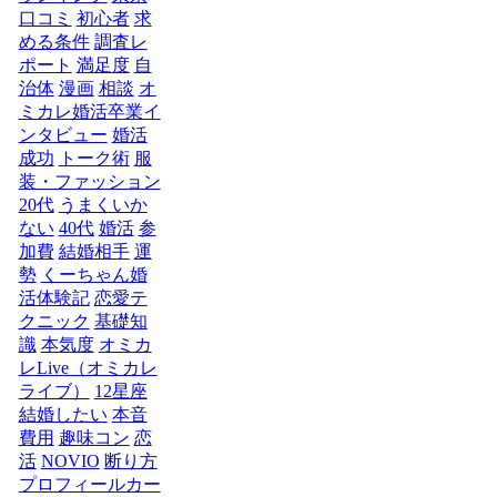
口コミ
初心者
求
める条件
調査レ
ポート
満足度
自
治体
漫画
相談
オ
ミカレ婚活卒業イ
ンタビュー
婚活
成功
トーク術
服
装・ファッション
20代
うまくいか
ない
40代
婚活
参
加費
結婚相手
運
勢
くーちゃん婚
活体験記
恋愛テ
クニック
基礎知
識
本気度
オミカ
レLive（オミカレ
ライブ）
12星座
結婚したい
本音
費用
趣味コン
恋
活
NOVIO
断り方
プロフィールカー