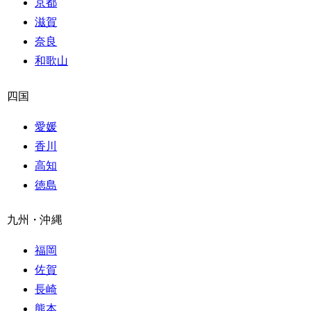
京都
滋賀
奈良
和歌山
四国
愛媛
香川
高知
徳島
九州・沖縄
福岡
佐賀
長崎
熊本