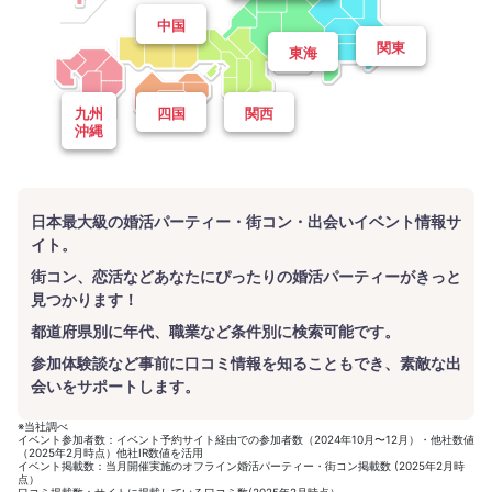
中国
関東
東海
九州
四国
関西
沖縄
日本最大級の婚活パーティー・街コン・出会いイベント情報サ
イト。
街コン、恋活などあなたにぴったりの婚活パーティーがきっと
見つかります！
都道府県別に年代、職業など条件別に検索可能です。
参加体験談など事前に口コミ情報を知ることもでき、素敵な出
会いをサポートします。
※当社調べ
イベント参加者数：イベント予約サイト経由での参加者数（2024年10月〜12月）・他社数値
（2025年2月時点）他社IR数値を活用
イベント掲載数：当月開催実施のオフライン婚活パーティー・街コン掲載数 (2025年2月時
点）
口コミ掲載数：サイトに掲載している口コミ数(2025年2月時点）