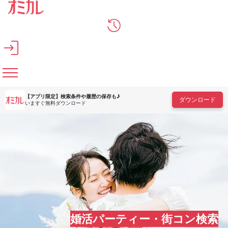
メインコンテンツへスキップ
【アプリ限定】
検索条件や履歴の保存も♪
ダウンロード
いますぐ無料ダウンロード
婚活パーティー・街コン検索