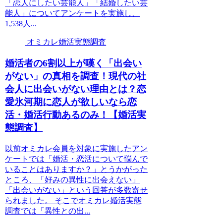
「恋人にしたい芸能人」「結婚したい芸
能人」についてアンケートを実施し、
1,538人...
オミカレ婚活実態調査
婚活者の6割以上が嘆く「出会い
がない」の真相を調査！現代の社
会人に出会いがない理由とは？恋
愛氷河期に恋人が欲しいなら恋
活・婚活行動あるのみ！【婚活実
態調査】
以前オミカレ会員を対象に実施したアン
ケートでは「婚活・恋活について悩んで
いることはありますか？」とうかがった
ところ、「好みの異性に出会えない」
「出会いがない」という回答が多数寄せ
られました。 そこでオミカレ婚活実態
調査では「異性との出...