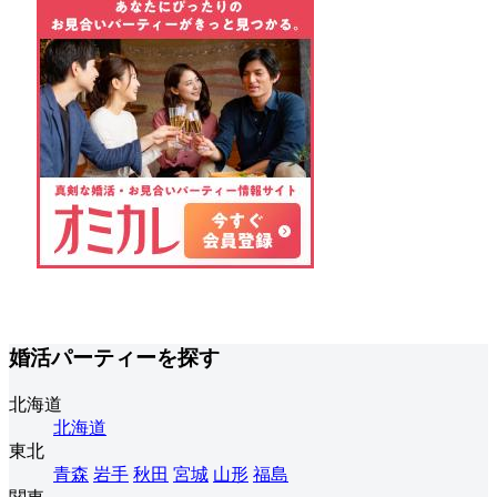
婚活パーティーを探す
北海道
北海道
東北
青森
岩手
秋田
宮城
山形
福島