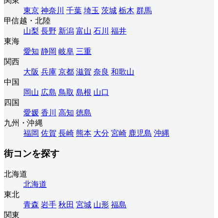
関東
東京
神奈川
千葉
埼玉
茨城
栃木
群馬
甲信越・北陸
山梨
長野
新潟
富山
石川
福井
東海
愛知
静岡
岐阜
三重
関西
大阪
兵庫
京都
滋賀
奈良
和歌山
中国
岡山
広島
鳥取
島根
山口
四国
愛媛
香川
高知
徳島
九州・沖縄
福岡
佐賀
長崎
熊本
大分
宮崎
鹿児島
沖縄
街コンを探す
北海道
北海道
東北
青森
岩手
秋田
宮城
山形
福島
関東