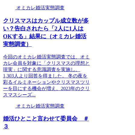
オミカレ婚活実態調査
クリスマスはカップル成立数が多
い？告白されたら「2人に1人は
OKする」結果に（オミカレ婚活
実態調査）
今回のオミカレ婚活実態調査では、オミ
カレ会員を対象に「クリスマスの理想と
現実」に関する意識調査を実施し、
1,303人より回答を得ました。 冬の夜を
彩るイルミネーションやクリスマスツリ
ーを目にする機会が増え、2023年のクリ
スマスシーズ...
オミカレ婚活実態調査
婚活ひとこと言わせて委員会 ＃
３