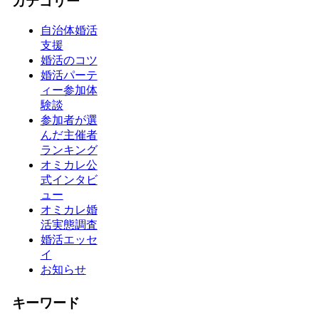
カテゴリー
自治体婚活
支援
婚活のコツ
婚活パーテ
ィー参加体
験談
参加者が選
んだ主催者
ランキング
オミカレ公
式インタビ
ュー
オミカレ婚
活実態調査
婚活エッセ
イ
お知らせ
キーワード