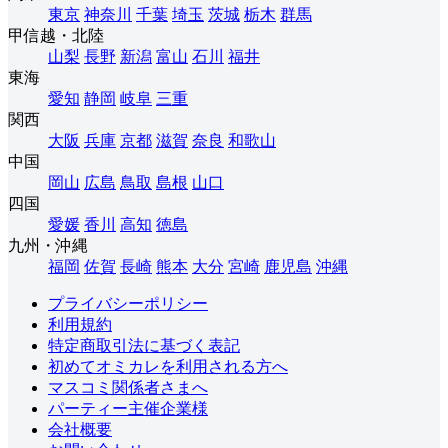
東京
神奈川
千葉
埼玉
茨城
栃木
群馬
甲信越・北陸
山梨
長野
新潟
富山
石川
福井
東海
愛知
静岡
岐阜
三重
関西
大阪
兵庫
京都
滋賀
奈良
和歌山
中国
岡山
広島
鳥取
島根
山口
四国
愛媛
香川
高知
徳島
九州・沖縄
福岡
佐賀
長崎
熊本
大分
宮崎
鹿児島
沖縄
プライバシーポリシー
利用規約
特定商取引法に基づく表記
初めてオミカレを利用される方へ
マスコミ関係者さまへ
パーティー主催企業様
会社概要