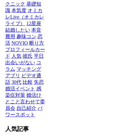
クニック
基礎知
識
本気度
オミカ
レLive（オミカレ
ライブ）
12星座
結婚したい
本音
費用
趣味コン
恋
活
NOVIO
断り方
プロフィールカー
ド
人気
彼氏
平日
出会いがない
コ
ラム
マッチング
アプリ
ビデオ通
話
30代
比較
失恋
婚活イベント
感
染症対策
婚活ひ
とこと言わせて委
員会
自己紹介
パ
ワースポット
人気記事