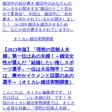
婚活中の自分磨き 婚活中のみなさんの
ホンネをお聞きする”婚活ひとこと言わ
せて委員会”。今回は、婚活中に「自分
磨き」を何かされているかお聞きしまし
た！ （n=289) 婚活を成功させるため
に、なにか自分磨きをされていますか...
オミカレ婚活実態調査
【2023年版】「理想の芸能人夫
婦」第一位はあの夫婦！～婚活女
性が選んだ「結婚したい推しスポ
ーツ選手」一位は大谷翔平！二位
は、爽やかイケメンと話題のあの
選手～（オミカレ婚活実態調査）
こんにちは。オミカレ編集部です。 11
月22日は、「いい夫婦の日」です！ 今
回のオミカレ婚活実態調査では、オミカ
レ会員を対象に「理想の芸能人夫婦」