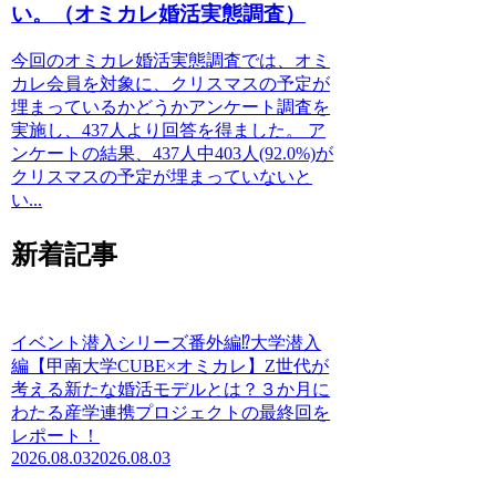
い。（オミカレ婚活実態調査）
今回のオミカレ婚活実態調査では、オミ
カレ会員を対象に、クリスマスの予定が
埋まっているかどうかアンケート調査を
実施し、437人より回答を得ました。 ア
ンケートの結果、437人中403人(92.0%)が
クリスマスの予定が埋まっていないと
い...
新着記事
イベント潜入シリーズ番外編⁉大学潜入
編【甲南大学CUBE×オミカレ】Z世代が
考える新たな婚活モデルとは？３か月に
わたる産学連携プロジェクトの最終回を
レポート！
2026.08.03
2026.08.03