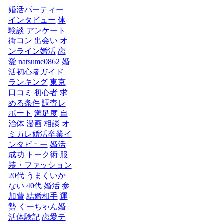
婚活パーティー
インタビュー
体
験談
アンケート
街コン
出会い
オ
ンライン婚活
恋
愛
natsume0862
婚
活初心者ガイド
ランキング
東京
口コミ
初心者
求
める条件
調査レ
ポート
満足度
自
治体
漫画
相談
オ
ミカレ婚活卒業イ
ンタビュー
婚活
成功
トーク術
服
装・ファッション
20代
うまくいか
ない
40代
婚活
参
加費
結婚相手
運
勢
くーちゃん婚
活体験記
恋愛テ