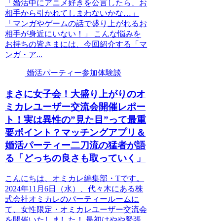
「婚活中にアニメ好きを公言したら、お
相手から引かれてしまわないかな…」
「マンガやゲームの話で盛り上がれるお
相手が身近にいない！」 こんな悩みを
お持ちの皆さまには、今回紹介する「マ
ンガ・ア...
婚活パーティー参加体験談
まさに女子会！大盛り上がりのオ
ミカレユーザー交流会開催レポー
ト！実は異性の”見た目”って最重
要ポイント？マッチングアプリ＆
婚活パーティー二刀流の猛者が語
る「どっちの良さも取っていく」
こんにちは、オミカレ編集部・Tです。
2024年11月6日（水）、代々木にある株
式会社オミカレのパーティールームに
て、女性限定・オミカレユーザー交流会
を開催いたしました！ 最初はやや緊張