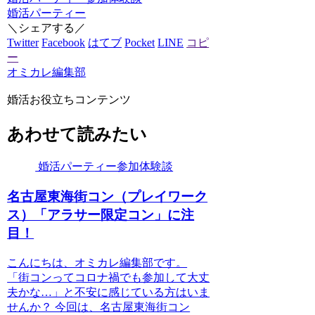
婚活パーティー
＼シェアする／
Twitter
Facebook
はてブ
Pocket
LINE
コピ
ー
オミカレ編集部
婚活お役立ちコンテンツ
あわせて読みたい
婚活パーティー参加体験談
名古屋東海街コン（プレイワーク
ス）「アラサー限定コン」に注
目！
こんにちは、オミカレ編集部です。
「街コンってコロナ禍でも参加して大丈
夫かな…」と不安に感じている方はいま
せんか？ 今回は、名古屋東海街コン