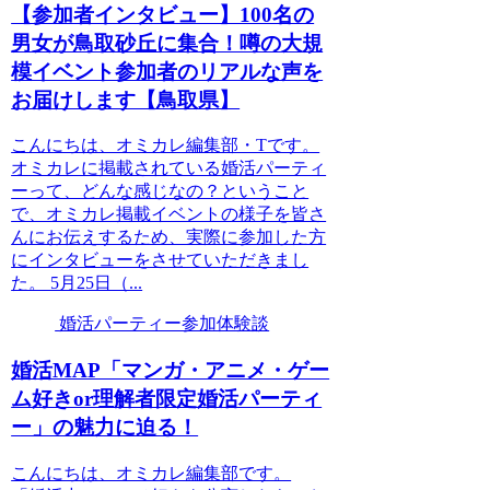
【参加者インタビュー】100名の
男女が鳥取砂丘に集合！噂の大規
模イベント参加者のリアルな声を
お届けします【鳥取県】
こんにちは、オミカレ編集部・Tです。
オミカレに掲載されている婚活パーティ
ーって、どんな感じなの？ということ
で、オミカレ掲載イベントの様子を皆さ
んにお伝えするため、実際に参加した方
にインタビューをさせていただきまし
た。 5月25日（...
婚活パーティー参加体験談
婚活MAP「マンガ・アニメ・ゲー
ム好きor理解者限定婚活パーティ
ー」の魅力に迫る！
こんにちは、オミカレ編集部です。