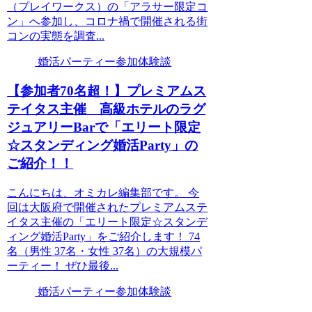
（プレイワークス）の「アラサー限定コ
ン」へ参加し、コロナ禍で開催される街
コンの実態を調査...
婚活パーティー参加体験談
【参加者70名超！】プレミアムス
テイタス主催 高級ホテルのラグ
ジュアリーBarで「エリート限定
☆スタンディング婚活Party」の
ご紹介！！
こんにちは、オミカレ編集部です。 今
回は大阪府で開催されたプレミアムステ
イタス主催の「エリート限定☆スタンデ
ィング婚活Party」をご紹介します！ 74
名（男性 37名・女性 37名）の大規模パ
ーティー！ ぜひ最後...
婚活パーティー参加体験談