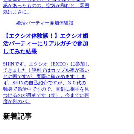
感があったものの、空気が和むと、雰囲
気はまさに...
婚活パーティー参加体験談
【エクシオ体験談！】エクシオ婚
活パーティーにリアルガチで参加
してみた結果
SHINです。エクシオ（EXEO）に参加し
てきました！評判ではカップル率が高い
との噂ですが、実際に確かめます！ ま
ず、SHINの自己紹介ですが、３０代の
独身で婚活中ですので、真剣に相手を見
つけるのが目的です（笑）。今までに何
度か別のパ...
新着記事