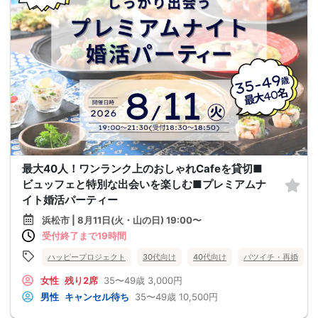
最大40人！ワンランク上のおしゃれCafeを貸切■
ビュッフェと特別な出会いを楽しむ■プレミアムナ
イト婚活パーティー
浜松市 | 8月11日(火・山の日) 19:00〜
受付終了まで19時間
ハッピープロジェクト
30代向け
40代向け
バツイチ・再婚
女性
残り2席
35〜49歳
3,000円
男性
キャンセル待ち
35〜49歳
10,500円