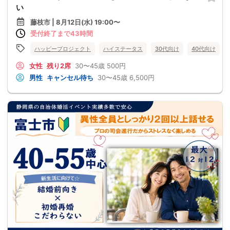
い
藤枝市 | 8月12日(水) 19:00〜
受付終了まで43時間
ハッピープロジェクト
ハイステータス
30代向け
40代向け
女性
残り2席
30〜45歳
500円
男性
キャンセル待ち
30〜45歳
6,500円