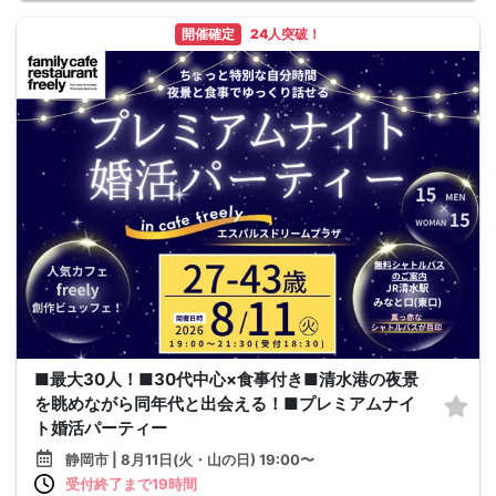
開催確定
24人突破！
■最大30人！■30代中心×食事付き■清水港の夜景
を眺めながら同年代と出会える！■プレミアムナイ
ト婚活パーティー
静岡市 | 8月11日(火・山の日) 19:00〜
受付終了まで19時間