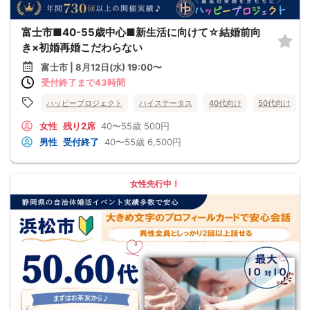
富士市■40-55歳中心■新生活に向けて☆結婚前向
き×初婚再婚こだわらない
富士市 | 8月12日(水) 19:00〜
受付終了まで43時間
ハッピープロジェクト
ハイステータス
40代向け
50代向け
女性
残り2席
40〜55歳
500円
男性
受付終了
40〜55歳
6,500円
女性先行中！