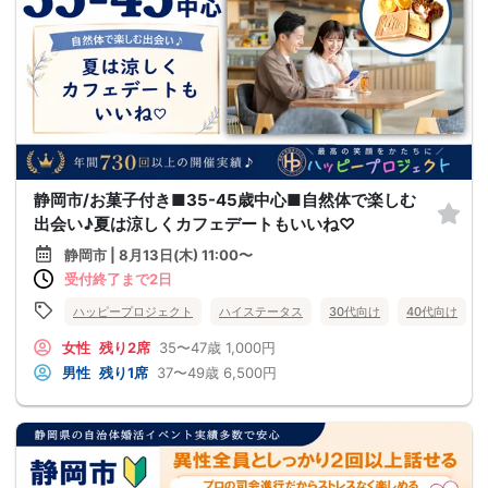
静岡市/お菓子付き■35-45歳中心■自然体で楽しむ
出会い♪夏は涼しくカフェデートもいいね♡
静岡市 | 8月13日(木) 11:00〜
受付終了まで2日
ハッピープロジェクト
ハイステータス
30代向け
40代向け
女性
残り2席
35〜47歳
1,000円
男性
残り1席
37〜49歳
6,500円