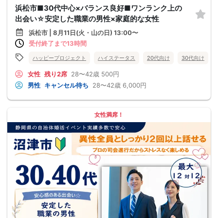
浜松市■30代中心×バランス良好■ワンランク上の
出会い☆安定した職業の男性×家庭的な女性
浜松市 | 8月11日(火・山の日) 13:00〜
受付終了まで13時間
ハッピープロジェクト
ハイステータス
20代向け
30代向け
女性
残り2席
28〜42歳
500円
男性
キャンセル待ち
28〜42歳
6,000円
女性満席！