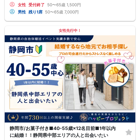
女性
受付終了
50〜65歳
1,500円
男性
残り1席
50〜65歳
7,000円
女性先行中！
静岡市/お菓子付き■40-55歳×12名目前■1年以内
に結婚！！静岡県中部エリアの人と出会いたい