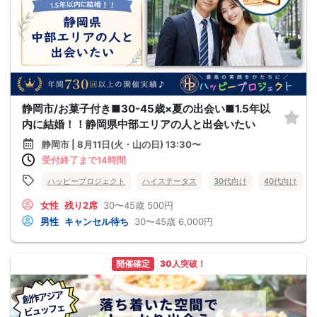
静岡市/お菓子付き■30-45歳×夏の出会い■1.5年以
内に結婚！！静岡県中部エリアの人と出会いたい
静岡市 | 8月11日(火・山の日) 13:30〜
受付終了まで14時間
ハッピープロジェクト
ハイステータス
30代向け
40代向け
女性
残り2席
30〜45歳
500円
男性
キャンセル待ち
30〜45歳
6,000円
開催確定
30人突破！