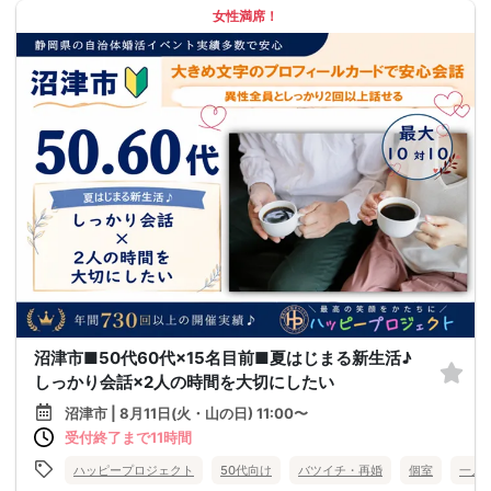
女性満席！
沼津市■50代60代×15名目前■夏はじまる新生活♪
しっかり会話×2人の時間を大切にしたい
沼津市 | 8月11日(火・山の日) 11:00〜
受付終了まで11時間
ハッピープロジェクト
50代向け
バツイチ・再婚
個室
一人