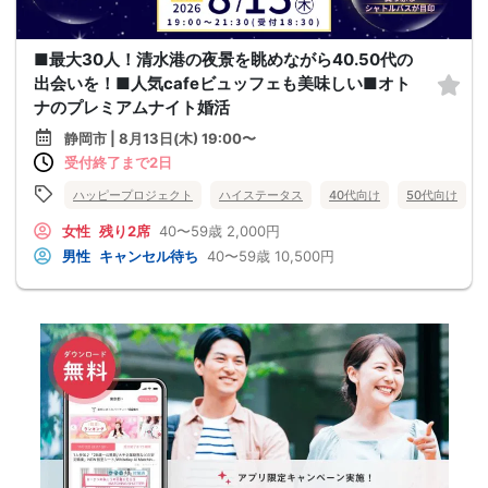
■最大30人！清水港の夜景を眺めながら40.50代の
出会いを！■人気cafeビュッフェも美味しい■オト
ナのプレミアムナイト婚活
静岡市 | 8月13日(木) 19:00〜
受付終了まで2日
ハッピープロジェクト
ハイステータス
40代向け
50代向け
女性
残り2席
40〜59歳
2,000円
男性
キャンセル待ち
40〜59歳
10,500円