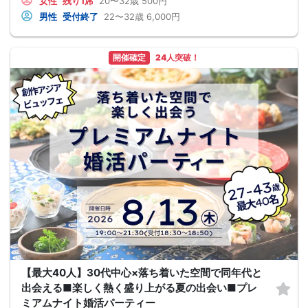
女性
残り1席
20〜32歳
500円
男性
受付終了
22〜32歳
6,000円
開催確定
24人突破！
【最大40人】30代中心×落ち着いた空間で同年代と
出会える■楽しく熱く盛り上がる夏の出会い■プレ
ミアムナイト婚活パーティー