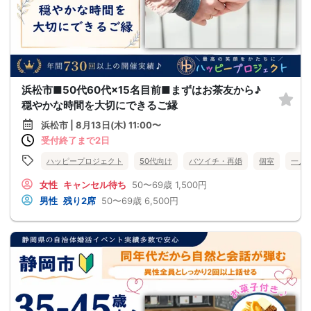
浜松市■50代60代×15名目前■まずはお茶友から♪
穏やかな時間を大切にできるご縁
浜松市 | 8月13日(木) 11:00〜
受付終了まで2日
ハッピープロジェクト
50代向け
バツイチ・再婚
個室
一人
女性
キャンセル待ち
50〜69歳
1,500円
男性
残り2席
50〜69歳
6,500円