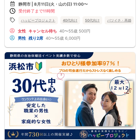
静岡市 | 8月11日(火・山の日) 11:00〜
受付終了まで11時間
ハッピープロジェクト
40代向け
50代向け
バツイチ・再婚
女性
キャンセル待ち
40〜55歳
500円
男性
残り2席
40〜55歳
6,000円