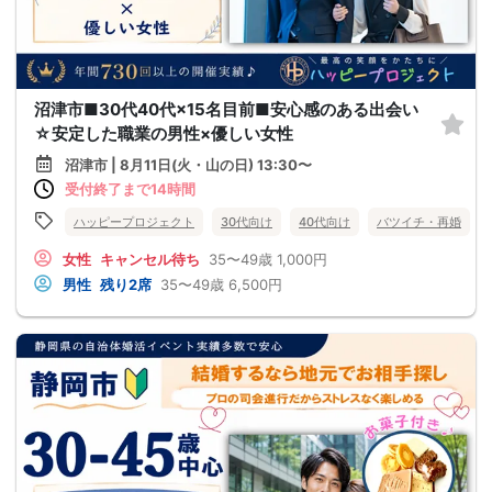
沼津市■30代40代×15名目前■安心感のある出会い
☆安定した職業の男性×優しい女性
沼津市 | 8月11日(火・山の日) 13:30〜
受付終了まで14時間
ハッピープロジェクト
30代向け
40代向け
バツイチ・再婚
女性
キャンセル待ち
35〜49歳
1,000円
男性
残り2席
35〜49歳
6,500円