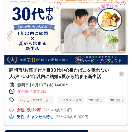
静岡市/お菓子付き■30代中心■たばこを吸わない
人がいい♪1年以内に結婚×夏から始まる新生活
静岡市 | 8月13日(木) 14:00〜
受付終了まで2日
ハッピープロジェクト
ハイステータス
20代向け
30代向け
女性
残り2席
27〜43歳
500円
男性
キャンセル待ち
27〜43歳
6,000円