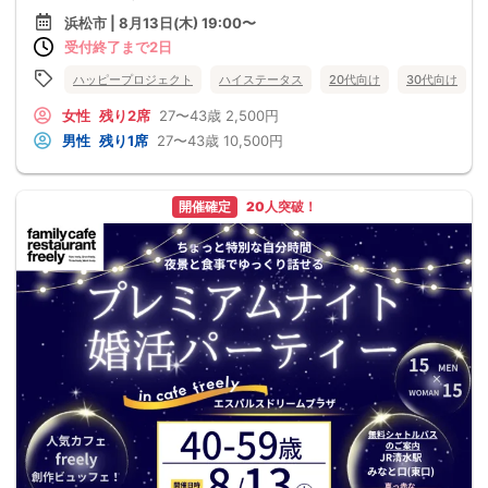
浜松市 | 8月13日(木) 19:00〜
受付終了まで2日
ハッピープロジェクト
ハイステータス
20代向け
30代向け
女性
残り2席
27〜43歳
2,500円
男性
残り1席
27〜43歳
10,500円
開催確定
20人突破！