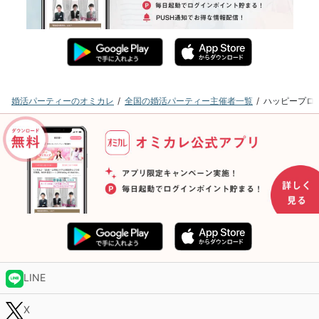
婚活パーティーのオミカレ
全国の婚活パーティー主催者一覧
ハッピープロ
LINE
X