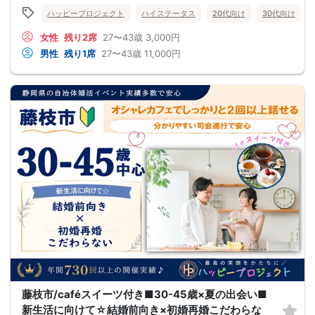
ハッピープロジェクト
ハイステータス
20代向け
30代向け
女性
残り2席
27〜43歳
3,000円
男性
残り1席
27〜43歳
11,000円
藤枝市/caféスイーツ付き■30-45歳×夏の出会い■
新生活に向けて☆結婚前向き×初婚再婚こだわらな