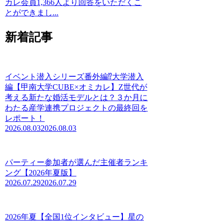
カレ会員1,366人より回答をいただくこ
とができまし...
新着記事
イベント潜入シリーズ番外編⁉大学潜入
編【甲南大学CUBE×オミカレ】Z世代が
考える新たな婚活モデルとは？３か月に
わたる産学連携プロジェクトの最終回を
レポート！
2026.08.03
2026.08.03
パーティー参加者が選んだ主催者ランキ
ング【2026年夏版】
2026.07.29
2026.07.29
2026年夏【全国1位インタビュー】星の