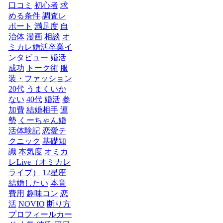
口コミ
初心者
求
める条件
調査レ
ポート
満足度
自
治体
漫画
相談
オ
ミカレ婚活卒業イ
ンタビュー
婚活
成功
トーク術
服
装・ファッション
20代
うまくいか
ない
40代
婚活
参
加費
結婚相手
運
勢
くーちゃん婚
活体験記
恋愛テ
クニック
基礎知
識
本気度
オミカ
レLive（オミカレ
ライブ）
12星座
結婚したい
本音
費用
趣味コン
恋
活
NOVIO
断り方
プロフィールカー