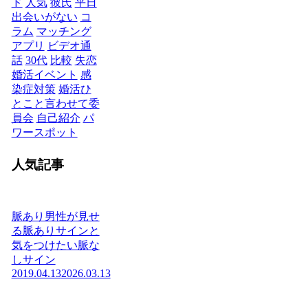
ド
人気
彼氏
平日
出会いがない
コ
ラム
マッチング
アプリ
ビデオ通
話
30代
比較
失恋
婚活イベント
感
染症対策
婚活ひ
とこと言わせて委
員会
自己紹介
パ
ワースポット
人気記事
脈あり男性が見せ
る脈ありサインと
気をつけたい脈な
しサイン
2019.04.13
2026.03.13