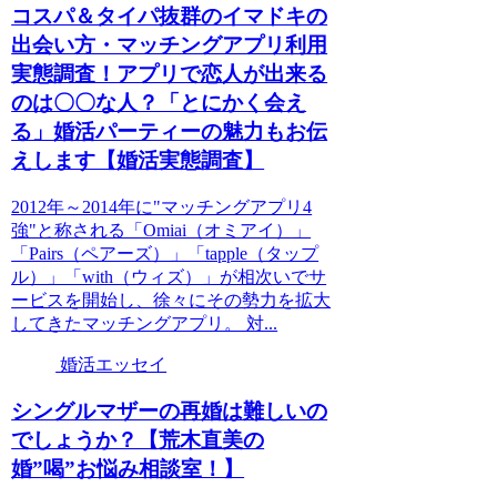
コスパ＆タイパ抜群のイマドキの
出会い方・マッチングアプリ利用
実態調査！アプリで恋人が出来る
のは〇〇な人？「とにかく会え
る」婚活パーティーの魅力もお伝
えします【婚活実態調査】
2012年～2014年に"マッチングアプリ4
強"と称される「Omiai（オミアイ）」
「Pairs（ペアーズ）」「tapple（タップ
ル）」「with（ウィズ）」が相次いでサ
ービスを開始し、徐々にその勢力を拡大
してきたマッチングアプリ。 対...
婚活エッセイ
シングルマザーの再婚は難しいの
でしょうか？【荒木直美の
婚”喝”お悩み相談室！】