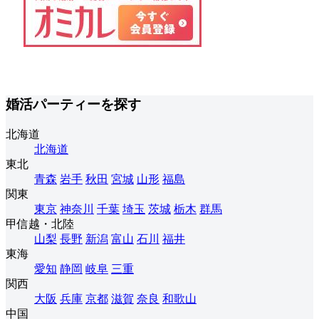
婚活パーティーを探す
北海道
北海道
東北
青森
岩手
秋田
宮城
山形
福島
関東
東京
神奈川
千葉
埼玉
茨城
栃木
群馬
甲信越・北陸
山梨
長野
新潟
富山
石川
福井
東海
愛知
静岡
岐阜
三重
関西
大阪
兵庫
京都
滋賀
奈良
和歌山
中国