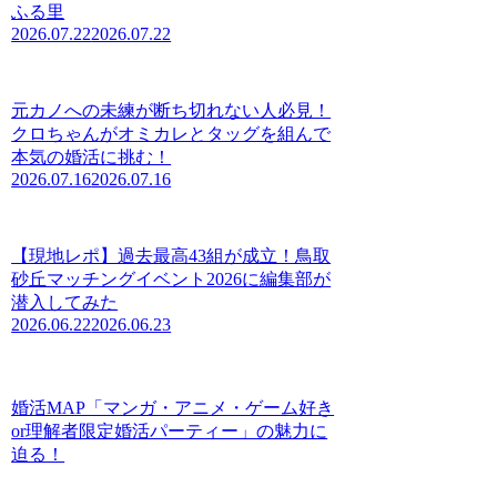
ふる里
2026.07.22
2026.07.22
元カノへの未練が断ち切れない人必見！
クロちゃんがオミカレとタッグを組んで
本気の婚活に挑む！
2026.07.16
2026.07.16
【現地レポ】過去最高43組が成立！鳥取
砂丘マッチングイベント2026に編集部が
潜入してみた
2026.06.22
2026.06.23
婚活MAP「マンガ・アニメ・ゲーム好き
or理解者限定婚活パーティー」の魅力に
迫る！