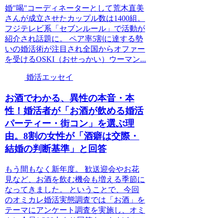
婚"喝"コーディネーターとして荒木直美
さんが成立させたカップル数は1400組。
フジテレビ系「セブンルール」で活動が
紹介され話題に。 ペア率5割に達する勢
いの婚活術が注目され全国からオファー
を受けるOSKI（おせっかい）ウーマン...
婚活エッセイ
お酒でわかる、異性の本音・本
性！婚活者が「お酒が飲める婚活
パーティー・街コン」を選ぶ理
由。8割の女性が「酒癖は交際・
結婚の判断基準」と回答
もう間もなく新年度。 歓送迎会やお花
見など、お酒を飲む機会も増える季節に
なってきました。 ということで、今回
のオミカレ婚活実態調査では「お酒」を
テーマにアンケート調査を実施し、オミ