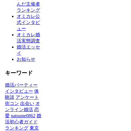
んだ主催者
ランキング
オミカレ公
式インタビ
ュー
オミカレ婚
活実態調査
婚活エッセ
イ
お知らせ
キーワード
婚活パーティー
インタビュー
体
験談
アンケート
街コン
出会い
オ
ンライン婚活
恋
愛
natsume0862
婚
活初心者ガイド
ランキング
東京