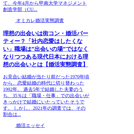
て、今年4月から甲南大学マネジメント
創造学部（CU...
オミカレ婚活実態調査
理想の出会いは街コン・婚活パー
ティー？「社内恋愛はしたくな
い」職場は”出会いの場”ではなく
なりつつある現代日本における理
想の出会いとは【婚活実態調査】
お見合い結婚が当たり前だった1970年頃
から、恋愛結婚の時代に切り替わった
1992年。 過去5年で結婚した夫妻のう
ち、35％は「職場・仕事」での出会いが
きっかけで結婚にいたっていたそうで
す。 しかし、2021年の調査では、その
割合は...
婚活エッセイ