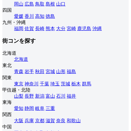
岡山
広島
鳥取
島根
山口
四国
愛媛
香川
高知
徳島
九州・沖縄
福岡
佐賀
長崎
熊本
大分
宮崎
鹿児島
沖縄
街コンを探す
北海道
北海道
東北
青森
岩手
秋田
宮城
山形
福島
関東
東京
神奈川
千葉
埼玉
茨城
栃木
群馬
甲信越・北陸
山梨
長野
新潟
富山
石川
福井
東海
愛知
静岡
岐阜
三重
関西
大阪
兵庫
京都
滋賀
奈良
和歌山
中国