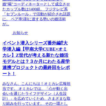
婚"喝"コーディネーターとして成立させ
たカップル数は1400組。 フジテレビ系
「セブンルール」で活動が紹介され話題
に。 ペア率5割に達する勢いの婚活術
が...
お知らせ
イベント潜入シリーズ番外編⁉大
学潜入編【甲南大学CUBE×オミ
カレ】Z世代が考える新たな婚活
モデルとは？３か月にわたる産学
連携プロジェクトの最終回をレポ
ート！
みなさん、こんにちは！オミカレ広報担
当です。 オミカレでは、「心が動く出
会いを通じたライフデザイン（人生設
計）」を広めていくため、さまざまな取
り組みを行っています。 その一環とし