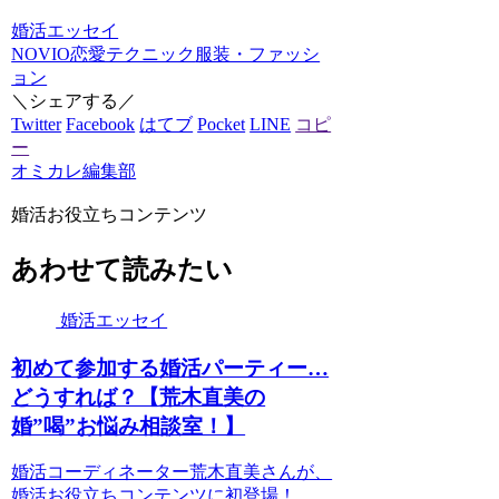
婚活エッセイ
NOVIO
恋愛テクニック
服装・ファッシ
ョン
＼シェアする／
Twitter
Facebook
はてブ
Pocket
LINE
コピ
ー
オミカレ編集部
婚活お役立ちコンテンツ
あわせて読みたい
婚活エッセイ
初めて参加する婚活パーティー…
どうすれば？【荒木直美の
婚”喝”お悩み相談室！】
婚活コーディネーター荒木直美さんが、
婚活お役立ちコンテンツに初登場！