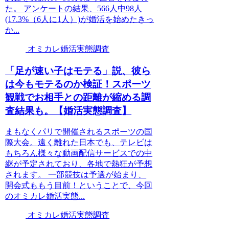
た。 アンケートの結果、566人中98人
(17.3%（6人に1人）)が婚活を始めたきっ
か...
オミカレ婚活実態調査
「足が速い子はモテる」説、彼ら
は今もモテるのか検証！スポーツ
観戦でお相手との距離が縮める調
査結果も。【婚活実態調査】
まもなくパリで開催されるスポーツの国
際大会。遠く離れた日本でも、テレビは
もちろん様々な動画配信サービスでの中
継が予定されており、各地で熱狂が予想
されます。 一部競技は予選が始まり、
開会式ももう目前！ということで、今回
のオミカレ婚活実態...
オミカレ婚活実態調査