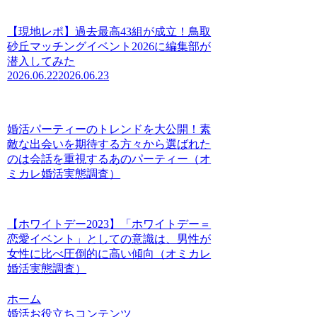
【現地レポ】過去最高43組が成立！鳥取
砂丘マッチングイベント2026に編集部が
潜入してみた
2026.06.22
2026.06.23
婚活パーティーのトレンドを大公開！素
敵な出会いを期待する方々から選ばれた
のは会話を重視するあのパーティー（オ
ミカレ婚活実態調査）
【ホワイトデー2023】「ホワイトデー＝
恋愛イベント」としての意識は、男性が
女性に比べ圧倒的に高い傾向（オミカレ
婚活実態調査）
ホーム
婚活お役立ちコンテンツ