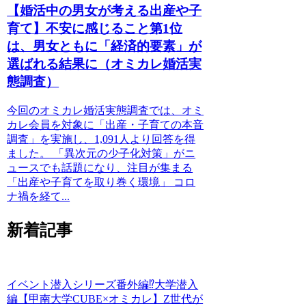
【婚活中の男女が考える出産や子
育て】不安に感じること第1位
は、男女ともに「経済的要素」が
選ばれる結果に（オミカレ婚活実
態調査）
今回のオミカレ婚活実態調査では、オミ
カレ会員を対象に「出産・子育ての本音
調査」を実施し、1,091人より回答を得
ました。 「異次元の少子化対策」がニ
ュースでも話題になり、注目が集まる
「出産や子育てを取り巻く環境」 コロ
ナ禍を経て...
新着記事
イベント潜入シリーズ番外編⁉大学潜入
編【甲南大学CUBE×オミカレ】Z世代が