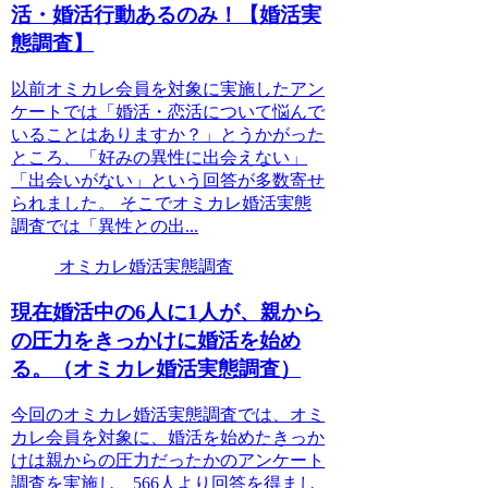
活・婚活行動あるのみ！【婚活実
態調査】
以前オミカレ会員を対象に実施したアン
ケートでは「婚活・恋活について悩んで
いることはありますか？」とうかがった
ところ、「好みの異性に出会えない」
「出会いがない」という回答が多数寄せ
られました。 そこでオミカレ婚活実態
調査では「異性との出...
オミカレ婚活実態調査
現在婚活中の6人に1人が、親から
の圧力をきっかけに婚活を始め
る。（オミカレ婚活実態調査）
今回のオミカレ婚活実態調査では、オミ
カレ会員を対象に、婚活を始めたきっか
けは親からの圧力だったかのアンケート
調査を実施し、566人より回答を得まし