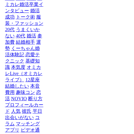
ミカレ婚活卒業イ
ンタビュー
婚活
成功
トーク術
服
装・ファッション
20代
うまくいか
ない
40代
婚活
参
加費
結婚相手
運
勢
くーちゃん婚
活体験記
恋愛テ
クニック
基礎知
識
本気度
オミカ
レLive（オミカレ
ライブ）
12星座
結婚したい
本音
費用
趣味コン
恋
活
NOVIO
断り方
プロフィールカー
ド
人気
彼氏
平日
出会いがない
コ
ラム
マッチング
アプリ
ビデオ通