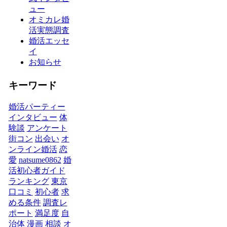
ュー
オミカレ婚
活実態調査
婚活エッセ
イ
お知らせ
キーワード
婚活パーティー
インタビュー
体
験談
アンケート
街コン
出会い
オ
ンライン婚活
恋
愛
natsume0862
婚
活初心者ガイド
ランキング
東京
口コミ
初心者
求
める条件
調査レ
ポート
満足度
自
治体
漫画
相談
オ