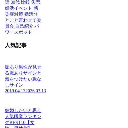
話
30代
比較
失恋
婚活イベント
感
染症対策
婚活ひ
とこと言わせて委
員会
自己紹介
パ
ワースポット
人気記事
脈あり男性が見せ
る脈ありサインと
気をつけたい脈な
しサイン
2019.04.13
2026.03.13
結婚したいと思う
人気職業ランキン
グBEST10【女