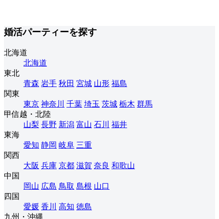
婚活パーティーを探す
北海道
北海道
東北
青森
岩手
秋田
宮城
山形
福島
関東
東京
神奈川
千葉
埼玉
茨城
栃木
群馬
甲信越・北陸
山梨
長野
新潟
富山
石川
福井
東海
愛知
静岡
岐阜
三重
関西
大阪
兵庫
京都
滋賀
奈良
和歌山
中国
岡山
広島
鳥取
島根
山口
四国
愛媛
香川
高知
徳島
九州・沖縄