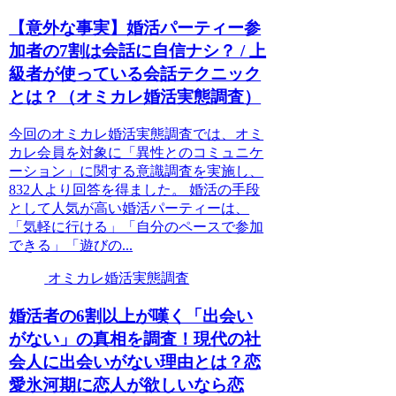
【意外な事実】婚活パーティー参
加者の7割は会話に自信ナシ？ / 上
級者が使っている会話テクニック
とは？（オミカレ婚活実態調査）
今回のオミカレ婚活実態調査では、オミ
カレ会員を対象に「異性とのコミュニケ
ーション」に関する意識調査を実施し、
832人より回答を得ました。 婚活の手段
として人気が高い婚活パーティーは、
「気軽に行ける」「自分のペースで参加
できる」「遊びの...
オミカレ婚活実態調査
婚活者の6割以上が嘆く「出会い
がない」の真相を調査！現代の社
会人に出会いがない理由とは？恋
愛氷河期に恋人が欲しいなら恋