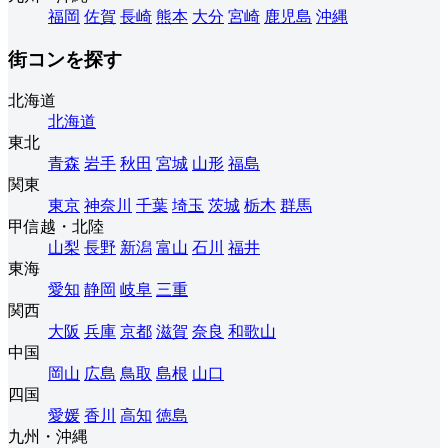
福岡
佐賀
長崎
熊本
大分
宮崎
鹿児島
沖縄
街コンを探す
北海道
北海道
東北
青森
岩手
秋田
宮城
山形
福島
関東
東京
神奈川
千葉
埼玉
茨城
栃木
群馬
甲信越・北陸
山梨
長野
新潟
富山
石川
福井
東海
愛知
静岡
岐阜
三重
関西
大阪
兵庫
京都
滋賀
奈良
和歌山
中国
岡山
広島
鳥取
島根
山口
四国
愛媛
香川
高知
徳島
九州・沖縄