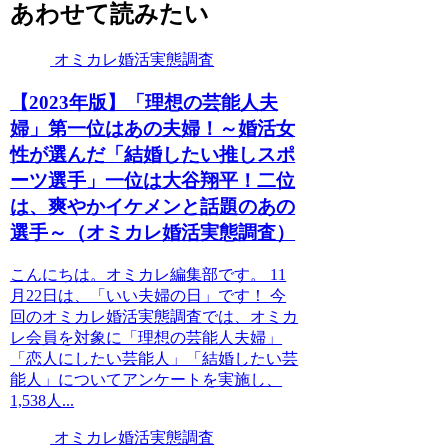
あわせて読みたい
オミカレ婚活実態調査
【2023年版】「理想の芸能人夫
婦」第一位はあの夫婦！～婚活女
性が選んだ「結婚したい推しスポ
ーツ選手」一位は大谷翔平！二位
は、爽やかイケメンと話題のあの
選手～（オミカレ婚活実態調査）
こんにちは。オミカレ編集部です。 11
月22日は、「いい夫婦の日」です！ 今
回のオミカレ婚活実態調査では、オミカ
レ会員を対象に「理想の芸能人夫婦」
「恋人にしたい芸能人」「結婚したい芸
能人」についてアンケートを実施し、
1,538人...
オミカレ婚活実態調査