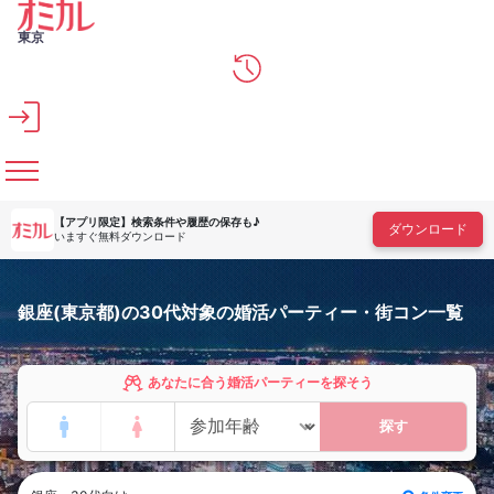
メインコンテンツへスキップ
東京
【アプリ限定】
検索条件や履歴の保存も♪
ダウンロード
いますぐ無料ダウンロード
銀座(東京都)の30代対象の婚活パーティー・街コン一覧
あなたに合う婚活パーティーを探そう
探す