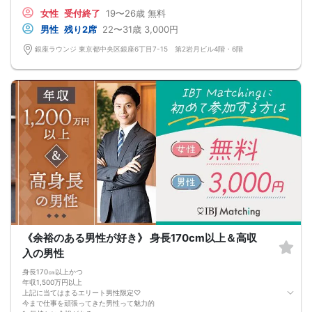
そんな恋の進展が理想の方は必見！
女性
受付終了
19〜26歳
無料
男性
残り2席
22〜31歳
3,000円
銀座ラウンジ 東京都中央区銀座6丁目7-15 第2岩月ビル4階・6階
《余裕のある男性が好き》 身長170cm以上＆高収
入の男性
身長170㎝以上かつ
年収1,500万円以上
上記に当てはまるエリート男性限定♡
今まで仕事を頑張ってきた男性って魅力的