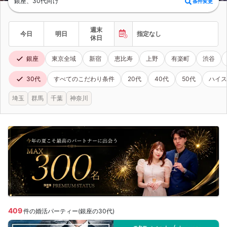
銀座、30代向け
条件変更
週末
今日
明日
指定なし
休日
銀座
東京全域
新宿
恵比寿
上野
有楽町
渋谷
30代
すべてのこだわり条件
20代
40代
50代
ハイス
埼玉
群馬
千葉
神奈川
409
件の婚活パーティー(銀座の30代)