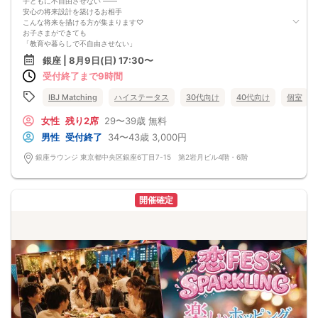
子どもに不自由させない ――
安心の将来設計を築けるお相手
こんな将来を描ける方が集まります♡
お子さまができても
「教育や暮らしで不自由させない」
安定した基盤があるからこそ、
銀座 | 8月9日(日) 17:30〜
「新婚旅行など2人の思い出も大切にできる」
受付終了まで9時間
そして ――
お互いを支え合える女性となら、
より安心で幸せな未来が築けるはず。
IBJ Matching
ハイステータス
30代向け
40代向け
個室
女性
残り2席
29〜39歳
無料
男性
受付終了
34〜43歳
3,000円
銀座ラウンジ 東京都中央区銀座6丁目7-15 第2岩月ビル4階・6階
開催確定