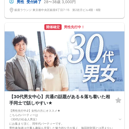
男性
受付終了
28〜38歳
3,000円
銀座ラウンジ 東京都中央区銀座6丁目7-15 第2岩月ビル4階・6階
開催確定
男性先行中！
【30代男女中心】共通の話題がある＆落ち着いた相
手同士で話しやすい★
【男性先行中♪】女性の方にオススメ★
こちらのパーティーは
《30代の社会人男女》
にお集まり頂く、同年代パーティーです。
男性参加者は仕事も趣味も充実した魅力的な方が多く、毎回初対面とは思えない