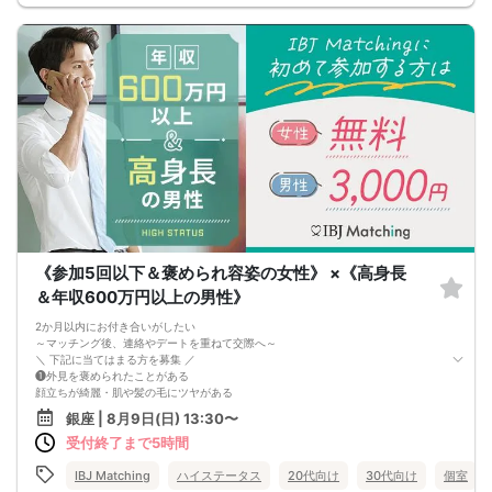
《参加5回以下＆褒められ容姿の女性》 ×《高身長
＆年収600万円以上の男性》
2か月以内にお付き合いがしたい
～マッチング後、連絡やデートを重ねて交際へ～
＼ 下記に当てはまる方を募集 ／
❶外見を褒められたことがある
顔立ちが綺麗・肌や髪の毛にツヤがある
スタイルが良い・好印象を与える姿勢や視線 etc
銀座 | 8月9日(日) 13:30〜
❷第一印象が好印象
受付終了まで5時間
清潔感がある・表情が明るくて笑顔が多い
話を聞く姿勢ができている・アイコンタクト etc
見た目や雰囲気で恋に落ちて、
IBJ Matching
ハイステータス
20代向け
30代向け
個室
2か月でお互いのことを知って好きになる♡