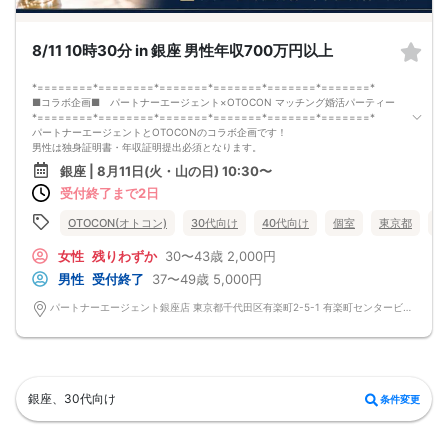
8/11 10時30分 in 銀座 男性年収700万円以上
*========*========*=======*=======*=======*=======*
■コラボ企画■ パートナーエージェント×OTOCON マッチング婚活パーティー
*========*========*=======*=======*=======*=======*
パートナーエージェントとOTOCONのコラボ企画です！
男性は独身証明書・年収証明提出必須となります。
-------------------------------------------------------
銀座 | 8月11日(火・山の日) 10:30〜
婚活パーティーの流れ
受付終了まで2日
・受付
15分前から受付です。
↓
OTOCON(オトコン)
30代向け
40代向け
個室
東京都
銀
・プロフィールカード記入
婚活に特化した、OTOCON（オトコン）オリジナルの内容です。
女性
残りわずか
30〜43歳
2,000円
↓
男性
受付終了
37〜49歳
5,000円
・婚活パーティー開始
↓
パートナーエージェント銀座店 東京都千代田区有楽町2-5-1 有楽町センタービル 14階 オトコン銀座
・1対1の自己紹介タイム(約6～12分)
プロフィールカードを使用してお話ください。
気になる方にはアプローチカードを利用して連絡先を渡してみましょう！
※トークタイムは1回のみです。
↓
・第一印象カード回収・返却
銀座、30代向け
条件変更
※お話しやすかった方のチェックはトークタイム中にお願い致します。
↓
・リクエストカード記入
カップルを決める、最終投票カードです。