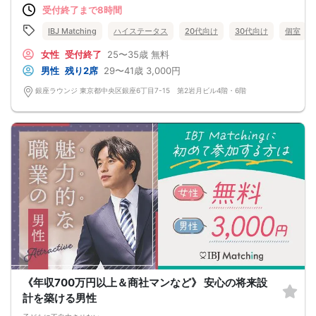
受付終了まで8時間
・彼に褒められたくて自分磨きを頑張っちゃう
相性抜群の出会いはこちらから＆hearts＆＆
IBJ Matching
ハイステータス
20代向け
30代向け
個室
女性
受付終了
25〜35歳
無料
男性
残り2席
29〜41歳
3,000円
銀座ラウンジ 東京都中央区銀座6丁目7-15 第2岩月ビル4階・6階
《年収700万円以上＆商社マンなど》 安心の将来設
計を築ける男性