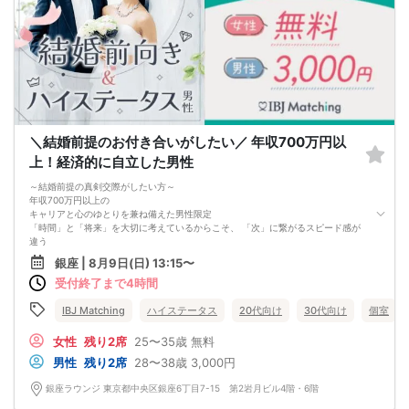
※お話しやすかった方のチェックはトークタイム中にお願い致します。
↓
・リクエストカード記入
カップルを決める、最終投票カードです。
第一希望～第三希望までご記入頂けます。
↓
・カップリング
カップルになられた方は、パーティー終了後
お二人でのお時間をお過ごしくださいませ。
※本イベントの最少催行人数は男女各3名です。
＼結婚前提のお付き合いがしたい／ 年収700万円以
※参加人数や会場の都合により、やむを得ず開催中止と判断する場合がございま
す。
上！経済的に自立した男性
その際は開始時刻の3時間前後にご連絡致します。
-------------------------------------------------------
～結婚前提の真剣交際がしたい方～
当日の持ち物
年収700万円以上の
・ご本人様確認書類（運転免許証・保険証など生年月日の記載がある公的な証明
キャリアと心のゆとりを兼ね備えた男性限定
書）を忘れずご持参ください。
「時間」と「将来」を大切に考えているからこそ、 「次」に繋がるスピード感が
※その他、各イベントの内容・注意事項の記載をご確認ください。
違う
※クレジットカードなどはご本人様確認書類になりませんのでご注意ください。
＼下記に当てはまる方を募集／
銀座 | 8月9日(日) 13:15〜
・お飲み物
✓ マッチング後は、スマートに予定を立てて再会
※アルコール飲料はお控えください。
受付終了まで4時間
✓「1年以内の結婚」を見据えたお付き合いが前提
-------------------------------------------------------
結婚を見据えた、確実な出会い
婚活パーティー 街コン お見合いパーティー
IBJ Matching
ハイステータス
20代向け
30代向け
個室
-------------------------------------------------------
女性
残り2席
25〜35歳
無料
男性
残り2席
28〜38歳
3,000円
銀座ラウンジ 東京都中央区銀座6丁目7-15 第2岩月ビル4階・6階