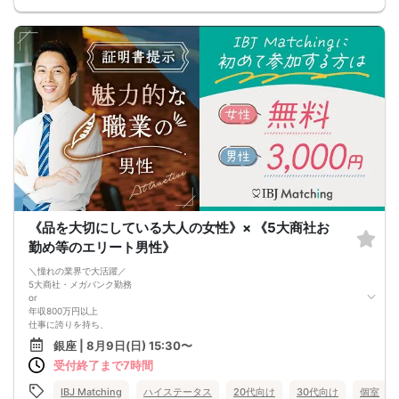
《品を大切にしている大人の女性》× 《5大商社お
勤め等のエリート男性》
＼憧れの業界で大活躍／
5大商社・メガバンク勤務
or
年収800万円以上
仕事に誇りを持ち、
忙しい毎日でも、余裕や気遣いを忘れない。
銀座 | 8月9日(日) 15:30〜
そんな“大人の魅力”を持つ男性
受付終了まで7時間
×
柔らかな笑顔や丁寧な言葉遣い、
外見だけではない“品の良さ”を
IBJ Matching
ハイステータス
20代向け
30代向け
個室