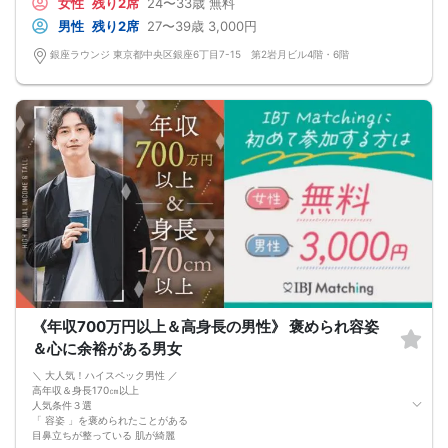
女性
残り2席
24〜33歳
無料
男性
残り2席
27〜39歳
3,000円
銀座ラウンジ 東京都中央区銀座6丁目7-15 第2岩月ビル4階・6階
《年収700万円以上＆高身長の男性》 褒められ容姿
＆心に余裕がある男女
＼ 大人気！ハイスペック男性 ／
高年収＆身長170㎝以上
人気条件３選
「 容姿 」を褒められたことがある
目鼻立ちが整っている 肌が綺麗