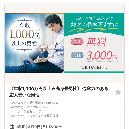
・1対1の自己紹介タイム(約6～12分)
プロフィールカードを使用してお話ください。
気になる方にはアプローチカードを利用して連絡先を渡してみましょう！
※トークタイムは1回のみです。
↓
・第一印象カード回収・返却
※お話しやすかった方のチェックはトークタイム中にお願い致します。
↓
・リクエストカード記入
カップルを決める、最終投票カードです。
第一希望～第三希望までご記入頂けます。
↓
・カップリング
カップルになられた方は、パーティー終了後
お二人でのお時間をお過ごしくださいませ。
※本イベントの最少催行人数は男女各3名です。
※参加人数や会場の都合により、やむを得ず開催中止と判断する場合がございま
す。
その際は開始時刻の3時間前後にご連絡致します。
-------------------------------------------------------
当日の持ち物
《年収1,000万円以上＆高身長男性》 包容力のある
・ご本人様確認書類（運転免許証・保険証など生年月日の記載がある公的な証明
恋人想いな男性
書）を忘れずご持参ください。
※その他、各イベントの内容・注意事項の記載をご確認ください。
＼若きエリート男性限定＆hearts＆＆／
※クレジットカードなどはご本人様確認書類になりませんのでご注意ください。
包容力のある男性に出会いたい
・お飲み物
パートナーが愛おしくて
※アルコール飲料はお控えください。
つい甘やかしてしまうような長男気質
-------------------------------------------------------
婚活パーティー 街コン お見合いパーティー
愛嬌抜群の年下女性
-------------------------------------------------------
銀座 | 8月9日(日) 17:00〜
・いつも笑顔で明るい性格