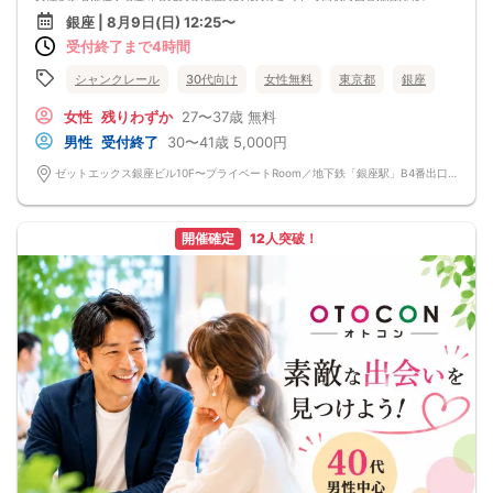
ほど盛り上がります♪パーティー終了後、二次会に出掛ける方々もちらほら…ぜひ
銀座 | 8月9日(日) 12:25〜
お気軽な気持ちでご参加してみてください☆
受付終了まで4時間
前向きな男女には素敵な出会いが待っています！
シャンクレール
30代向け
女性無料
東京都
銀座
女性
残りわずか
27〜37歳
無料
男性
受付終了
30〜41歳
5,000円
ゼットエックス銀座ビル10F〜プライベートRoom／地下鉄「銀座駅」B4番出口徒歩3分、JR「有楽町駅」京橋口徒歩4分 東京都 中央区 銀座1-5-13 ゼットエックス銀座ビル10F シャンクレール 銀座ZX会場
開催確定
12人突破！