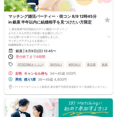
マッチング婚活パーティー・街コン 8/9 12時45分
in 銀座 半年以内に結婚相手を見つけたい方限定
＼ 新企画★70分完結のスマート婚活パーティー ／
よりたくさんの方との出会いをお届けしたい！
そんな想いから本イベントは誕生しました。
マッチングアプリよりも安全に！
結婚相談所よりもスピーディーに！
さらに、今までのパーティーよりもリーズナブルに！
銀座 | 8月9日(日) 12:45〜
この機会にぜひ、ご参加くださいませ♪
受付終了まで4時間
-------------------------------------------------------
婚活パーティーの流れ
・受付
OTOCON(オトコン)
30代向け
40代向け
東京都
銀座
15分前から受付です。
↓
女性
キャンセル待ち
34〜45歳
500円
・プロフィールカード記入
男性
残り1席
38〜49歳
4,800円
婚活に特化した、OTOCON（オトコン）オリジナルの内容です。
↓
パートナーエージェント銀座店 東京都千代田区有楽町2-5-1 有楽町センタービル 14階 オトコン銀座
・婚活パーティー開始
↓
・1対1の自己紹介タイム(約6～12分)
プロフィールカードを使用してお話ください。
気になる方にはアプローチカードを利用して連絡先を渡してみましょう！
※トークタイムは1回のみです。
↓
・第一印象カード回収・返却