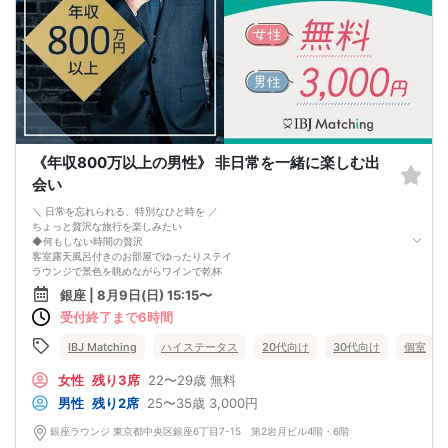
※お話しやすかった方のチェックはトークタイム中にお願い致します。
↓
・リクエストカード記入
カップルを決める、最終投票カードです。
第一希望～第三希望までご記入頂けます。
↓
・カップリング
カップルになられた方は、パーティー終了後
お二人でのお時間をお過ごしくださいませ。
※本イベントの最少催行人数は男女各3名です。
《年収800万以上の男性》 非日常を一緒に楽しむ出
※参加人数や会場の都合により、やむを得ず開催中止と判断する場合がございま
す。
会い
その際は開始時刻の3時間前後にご連絡致します。
-------------------------------------------------------
＼ 日常を忘れられる、特別なひと時を ／
当日の持ち物
ちょっと贅沢な旅行を楽しみたい
・ご本人様確認書類（運転免許証・保険証など生年月日の記載がある公的な証明
◆何もしない時間の贅沢
書）を忘れずご持参ください。
客室露天風呂付きのお部屋でゆったりステイ
※その他、各イベントの内容・注意事項の記載をご確認ください。
ラウンジで景色を眺めながらワインで乾杯
※クレジットカードなどはご本人様確認書類になりませんのでご注意ください。
◆食の贅沢
銀座 | 8月9日(日) 15:15〜
・お飲み物
地元の旬な食材を活かした美味しいコース料理
※アルコール飲料はお控えください。
受付終了まで6時間
ワイナリー巡りや趣ある日本酒蔵巡り
-------------------------------------------------------
◆癒しの贅沢
婚活パーティー 街コン お見合いパーティー
上質な温泉やスパで心身ともにリフレッシュ
IBJ Matching
ハイステータス
20代向け
30代向け
個室
-------------------------------------------------------
大自然の中、サウナ付きグランピングで ととのう
洗練された大人の街「銀座」で出会う
女性
残り3席
22〜29歳
無料
特別な時間 を共有できるお相手探し♡
男性
残り2席
25〜35歳
3,000円
出会った後は、近くのおしゃれなカフェで
「次に行きたい旅行先」を語り合いませんか？
銀座ラウンジ 東京都中央区銀座6丁目7-15 第2岩月ビル4階・6階