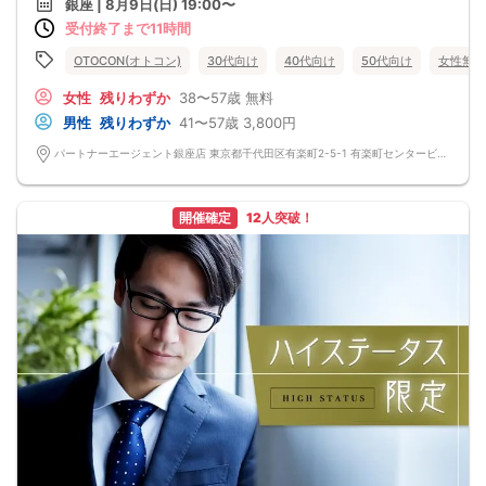
銀座 | 8月9日(日) 19:00〜
この機会にぜひ、ご参加くださいませ♪
受付終了まで11時間
-------------------------------------------------------
婚活パーティーの流れ
・受付
OTOCON(オトコン)
30代向け
40代向け
50代向け
女性無料
15分前から受付です。
↓
女性
残りわずか
38〜57歳
無料
・プロフィールカード記入
男性
残りわずか
41〜57歳
3,800円
婚活に特化した、OTOCON（オトコン）オリジナルの内容です。
↓
パートナーエージェント銀座店 東京都千代田区有楽町2-5-1 有楽町センタービル 14階 オトコン銀座
・婚活パーティー開始
↓
・1対1の自己紹介タイム(約6～12分)
プロフィールカードを使用してお話ください。
開催確定
12人突破！
気になる方にはアプローチカードを利用して連絡先を渡してみましょう！
※トークタイムは1回のみです。
↓
・第一印象カード回収・返却
※お話しやすかった方のチェックはトークタイム中にお願い致します。
↓
・リクエストカード記入
カップルを決める、最終投票カードです。
第一希望～第三希望までご記入頂けます。
↓
・カップリング
カップルになられた方は、パーティー終了後
お二人でのお時間をお過ごしくださいませ。
※本イベントの最少催行人数は男女各3名です。
※参加人数や会場の都合により、やむを得ず開催中止と判断する場合がございま
す。
その際は開始時刻の3時間前後にご連絡致します。