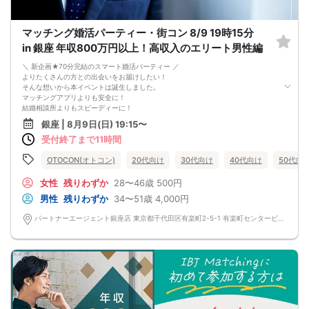
-------------------------------------------------------
当日の持ち物
・ご本人様確認書類（運転免許証・保険証など生年月日の記載がある公的な証明
マッチング婚活パーティー・街コン 8/9 19時15分
書）を忘れずご持参ください。
in 銀座 年収800万円以上！高収入のエリート男性編
※その他、各イベントの内容・注意事項の記載をご確認ください。
※クレジットカードなどはご本人様確認書類になりませんのでご注意ください。
＼ 新企画★70分完結のスマート婚活パーティー ／
・お飲み物
よりたくさんの方との出会いをお届けしたい！
※アルコール飲料はお控えください。
そんな想いから本イベントは誕生しました。
-------------------------------------------------------
マッチングアプリよりも安全に！
婚活パーティー 街コン お見合いパーティー
結婚相談所よりもスピーディーに！
-------------------------------------------------------
さらに、今までのパーティーよりもリーズナブルに！
銀座 | 8月9日(日) 19:15〜
この機会にぜひ、ご参加くださいませ♪
受付終了まで11時間
-------------------------------------------------------
婚活パーティーの流れ
・受付
OTOCON(オトコン)
20代向け
30代向け
40代向け
50代向
15分前から受付です。
↓
女性
残りわずか
28〜46歳
500円
・プロフィールカード記入
男性
残りわずか
34〜51歳
4,000円
婚活に特化した、OTOCON（オトコン）オリジナルの内容です。
↓
パートナーエージェント銀座店 東京都千代田区有楽町2-5-1 有楽町センタービル 14階 オトコン銀座
・婚活パーティー開始
↓
・1対1の自己紹介タイム(約6～12分)
プロフィールカードを使用してお話ください。
気になる方にはアプローチカードを利用して連絡先を渡してみましょう！
※トークタイムは1回のみです。
↓
・第一印象カード回収・返却
※お話しやすかった方のチェックはトークタイム中にお願い致します。