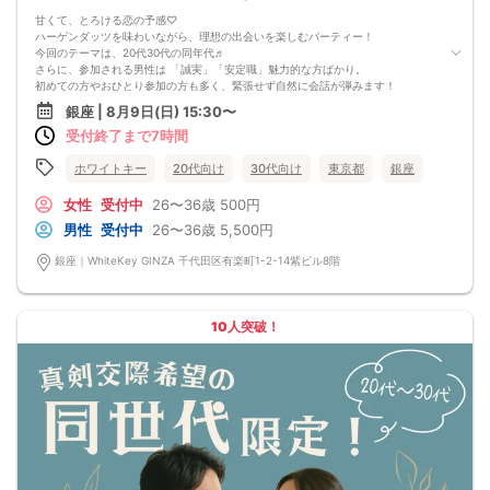
甘くて、とろける恋の予感♡
ハーゲンダッツを味わいながら、理想の出会いを楽しむパーティー！
今回のテーマは、20代30代の同年代♬
さらに、参加される男性は 「誠実」「安定職」魅力的な方ばかり。
初めての方やおひとり参加の方も多く、緊張せず自然に会話が弾みます！
「楽しい」「もっと話したい」そんな想いが、次の恋につながるはず！
銀座 | 8月9日(日) 15:30〜
◆イベントの魅力
受付終了まで7時間
・ハーゲンダッツアイス付きで会話も甘く
・20代30代限定で気軽に話せる同世代
・ひとりで気軽に参加できる
ホワイトキー
20代向け
30代向け
東京都
銀座
★★★アイス＆スイーツ★★★
ハーゲンダッツ（ストロベリー、グリーンティー、クッキーー＆クリーム、バニ
女性
受付中
26〜36歳
500円
ラなど）
男性
受付中
26〜36歳
5,500円
カヌレ、バウムクーヘン、チョコレートケーキ、ロールケーキなど
★★★ドリンク★★★
銀座｜WhiteKey GINZA 千代田区有楽町1-2-14紫ビル8階
ウーロン茶、アイスティー
銀座で、恋もアイスも楽しむ特別な時間を過ごしませんか？
■MATCHING SHUTTER
- マッチングシャッター -男女の間には大振りなカーテンカウントダウンが始ま
10人突破！
る…パーティー開始とともについに開く…あなたの前に現れるのは誰！？
■NEW個室シート採用
他人との無駄な接触を極力抑えた座席正面、そして左右には専用パーティション
やカーテンで仕切られた壁空間は男女別、誰にも見られないプライベート感が半
端ない！
■WhiteKey AI Matching
ホワイトキーが生んだ未来のマッチングプログラム・カップルになる確率％を事
前に知らせる相性診断機能・話すべき相手は「AI」が決めてくれる
参加条件：男性は身長170㎝以上 ＆ 大卒、公務員、大手企業、年収400万円以上
などどれか１つ以上に該当する方