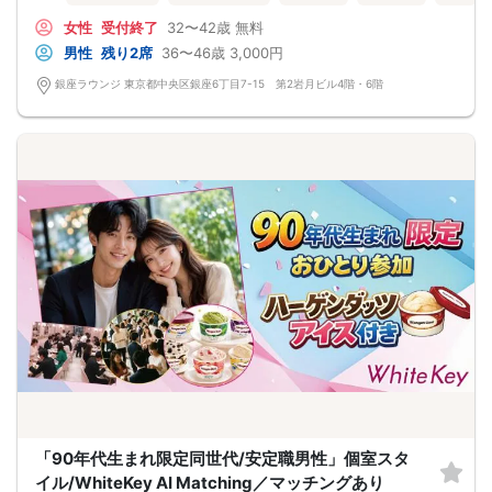
大切にしている女性
ワンランク上の出逢いを銀座で
女性
受付終了
32〜42歳
無料
男性
残り2席
36〜46歳
3,000円
銀座ラウンジ 東京都中央区銀座6丁目7-15 第2岩月ビル4階・6階
「90年代生まれ限定同世代/安定職男性」個室スタ
イル/WhiteKey AI Matching／マッチングあり