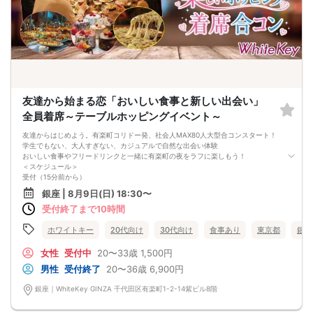
友達から始まる恋「おいしい食事と新しい出会い」
全員着席～テーブルホッピングイベント～
友達からはじめよう。有楽町コリドー発、社会人MAX80人大型合コンスタート！
学生でもない、大人すぎない、カジュアルで自然な出会い体験
おいしい食事やフリードリンクと一緒に有楽町の夜をラフに楽しもう！
＜スケジュール＞
受付（15分前から）
はじめに10分間テーブルホッピング
銀座 | 8月9日(日) 18:30〜
おいしいお料理タイム
受付終了まで10時間
ペアで挑戦するゲーム
連絡先交換＆2次会お誘いタイム
＊終電まで時間がしっかりあるので気になる人と有楽町で２次会へ
ホワイトキー
20代向け
30代向け
食事あり
東京都
銀座
（近くには楽しいお店がいっぱいあるよ）
＜サポートツール＞
女性
受付中
20〜33歳
1,500円
カジュアルで盛り上がるプロフィールシートがあるよ！
男性
受付終了
20〜36歳
6,900円
＜マッチングゲーム＞
ゲームに挑戦してクリアするとハーゲンダッツのアイスをプレゼント！
銀座｜WhiteKey GINZA 千代田区有楽町1-2-14紫ビル8階
＜お食事メニュー＞
フレッシュサラダ、ピザ、パスタ、ハンバーグ、フライドポテト、焼き鳥、ミニ
ショートケーキ、ミニドーナツ、マンゴーのアイスクリーム、いちごと抹茶のロ