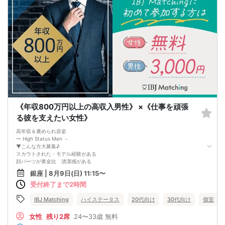
《年収800万円以上の高収入男性》 ×《仕事を頑張
る彼を支えたい女性》
高年収＆褒められ容姿
ー High Status Men －
▼こんな方大募集♪
スカウトされた・モデル経験がある
顔パーツが黄金比 清潔感がある
銀座 | 8月9日(日) 11:15〜
前向きな性格の女性♪
受付終了まで2時間
－ 仕事を頑張る彼を癒したい －
▼こんな方を大募集＆hearts＆＆
批判的 否定的じゃない
IBJ Matching
ハイステータス
20代向け
30代向け
個室
前向きな発言などポジティブ思考
相性抜群の出会いが叶うはず...♪
女性
残り2席
24〜33歳
無料