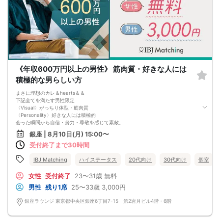
↓
・リクエストカード記入
カップルを決める、最終投票カードです。
第一希望～第三希望までご記入頂けます。
↓
・カップリング
カップルになられた方は、パーティー終了後
お二人でのお時間をお過ごしくださいませ。
※本イベントの最少催行人数は男女各3名です。
《年収600万円以上の男性》 筋肉質・好きな人には
※参加人数や会場の都合により、やむを得ず開催中止と判断する場合がございま
す。
積極的な男らしい方
その際は開始時刻の3時間前後にご連絡致します。
-------------------------------------------------------
まさに理想のカレ＆hearts＆＆
当日の持ち物
下記全てを満たす男性限定
・ご本人様確認書類（運転免許証・保険証など生年月日の記載がある公的な証明
〈Visual〉がっちり体型・筋肉質
書）を忘れずご持参ください。
〈Personality〉好きな人には積極的
※その他、各イベントの内容・注意事項の記載をご確認ください。
会った瞬間から自信・努力・尊敬を感じて素敵。
※クレジットカードなどはご本人様確認書類になりませんのでご注意ください。
アプローチ・告白は男らしく行動してくれる＆hearts＆＆
銀座 | 8月10日(月) 15:00〜
・お飲み物
※アルコール飲料はお控えください。
受付終了まで30時間
-------------------------------------------------------
婚活パーティー 街コン お見合いパーティー
IBJ Matching
ハイステータス
20代向け
30代向け
個室
-------------------------------------------------------
女性
受付終了
23〜31歳
無料
男性
残り1席
25〜33歳
3,000円
銀座ラウンジ 東京都中央区銀座6丁目7-15 第2岩月ビル4階・6階