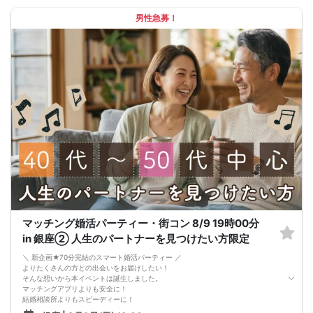
ールケーキなど
男性急募！
＜ドリンクメニュー＞
ビール類、ワイン、ハイボール、レモンサワー、桃サワー、梅サワー、ぶどうサ
ワー、アイスティー、ウーロン茶の２時間フリードリンク付き
＊飲食メニューは仕入れの関係で変更になる場合がございます
＊メニューには数に限りがございます
＜1人で参加の方もたくさん＞
こちらのイベントは一人で参加しても十分に楽しめるのが特徴。約半数の方がお
ひとりでご参加されます。女性のお一人参加やイベント初心者の方も大歓迎です
♡
定職についている方（フリーターの方はご参加頂けません）
マッチング婚活パーティー・街コン 8/9 19時00分
in 銀座② 人生のパートナーを見つけたい方限定
＼ 新企画★70分完結のスマート婚活パーティー ／
よりたくさんの方との出会いをお届けしたい！
そんな想いから本イベントは誕生しました。
マッチングアプリよりも安全に！
結婚相談所よりもスピーディーに！
さらに、今までのパーティーよりもリーズナブルに！