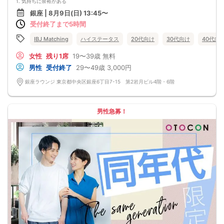
1. 気持ちに余裕がある
「この人といれば大丈夫」安心できるお相手
銀座 | 8月9日(日) 13:45〜
2. 真面目で努力家な一面がある
受付終了まで5時間
仕事に真摯に取り組む姿ってとても素敵
3.身だしなみを意識している
清潔感のある服装、きれいに磨かれた靴
IBJ Matching
ハイステータス
20代向け
30代向け
40代向
さらに今回は
二人の時間を大事にできる方
女性
残り1席
19〜39歳
無料
仕事で忙しくてもデートの時間を作ってくれる
男性
受付終了
29〜49歳
3,000円
銀座でしか出会えない魅力あふれるお相手
銀座ラウンジ 東京都中央区銀座6丁目7-15 第2岩月ビル4階・6階
男性急募！