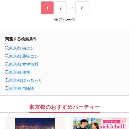
第一希望～第三希望までご記入頂けます。
...
1
2
↓
・カップリング
カップルになられた方は、パーティー終了後
全21ページ
お二人でのお時間をお過ごしくださいませ。
※本イベントの最少催行人数は男女各3名です。
※参加人数や会場の都合により、やむを得ず開催中止と判断する場合がございま
す。
関連する検索条件
その際は開始時刻の3時間前後にご連絡致します。
※キャンセル等の影響により、直前の開催中止となる可能性もございます。
東京都 街コン
-------------------------------------------------------
当日の持ち物
東京都 趣味コン
・ご本人様確認書類（運転免許証・保険証など生年月日の記載がある公的な証明
書）を忘れずご持参ください。
東京都 女性無料
※男性の方はご本人様確認書類以外に独身証明書及び年収証明書の提出が必要とな
ります。
東京都 個室
※その他、各イベントの内容・注意事項の記載をご確認ください。
※クレジットカードなどはご本人様確認書類になりませんのでご注意ください。
東京都 ぽっちゃり
・お飲み物
※アルコール飲料はお控えください。
東京都 自衛隊
-------------------------------------------------------
婚活パーティー 街コン お見合いパーティー
-------------------------------------------------------
【重要】
東京都のおすすめパーティー
※当イベントは、オトコンパーティーのルールに基づき運営いたします。
※男性で上記確認書類提出が必要な方で、当日お忘れの場合はご参加不可、キャン
セル料金対象となりますのでご注意下さい。