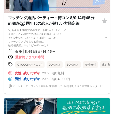
マッチング婚活パーティー・街コン 8/9 14時45分
in 銀座② 同年代の恋人が欲しい方限定編
＼ 新企画★70分完結のスマート婚活パーティー ／
よりたくさんの方との出会いをお届けしたい！
そんな想いから本イベントは誕生しました。
マッチングアプリよりも安全に！
結婚相談所よりもスピーディーに！
さらに、今までのパーティーよりもリーズナブルに！
銀座 | 8月9日(日) 14:45〜
この機会にぜひ、ご参加くださいませ♪
受付終了まで6時間
-------------------------------------------------------
婚活パーティーの流れ
・受付
OTOCON(オトコン)
20代向け
30代向け
女性無料
東京都
15分前から受付です。
↓
女性
残りわずか
23〜37歳
無料
・プロフィールカード記入
男性
残りわずか
23〜37歳
4,000円
婚活に特化した、OTOCON（オトコン）オリジナルの内容です。
↓
パートナーエージェント銀座店 東京都千代田区有楽町2-5-1 有楽町センタービル 14階 オトコン銀座
・婚活パーティー開始
↓
・1対1の自己紹介タイム(約6～12分)
プロフィールカードを使用してお話ください。
気になる方にはアプローチカードを利用して連絡先を渡してみましょう！
※トークタイムは1回のみです。
↓
・第一印象カード回収・返却