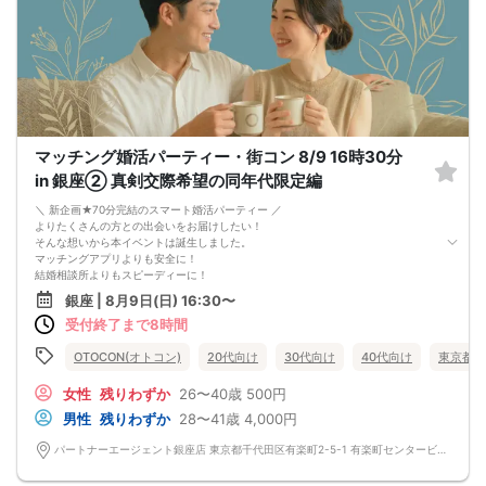
マッチング婚活パーティー・街コン 8/9 16時30分
in 銀座② 真剣交際希望の同年代限定編
＼ 新企画★70分完結のスマート婚活パーティー ／
よりたくさんの方との出会いをお届けしたい！
そんな想いから本イベントは誕生しました。
マッチングアプリよりも安全に！
結婚相談所よりもスピーディーに！
さらに、今までのパーティーよりもリーズナブルに！
銀座 | 8月9日(日) 16:30〜
この機会にぜひ、ご参加くださいませ♪
受付終了まで8時間
-------------------------------------------------------
婚活パーティーの流れ
・受付
OTOCON(オトコン)
20代向け
30代向け
40代向け
東京都
15分前から受付です。
↓
女性
残りわずか
26〜40歳
500円
・プロフィールカード記入
男性
残りわずか
28〜41歳
4,000円
婚活に特化した、OTOCON（オトコン）オリジナルの内容です。
↓
パートナーエージェント銀座店 東京都千代田区有楽町2-5-1 有楽町センタービル 14階 オトコン銀座
・婚活パーティー開始
↓