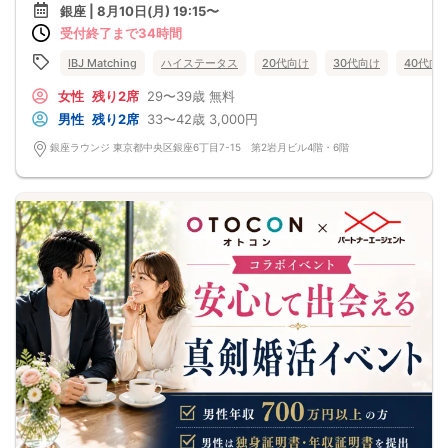
スタイル抜群 ドキッとさせる雰囲気 etc
銀座 | 8月10日(月) 19:15〜
人への「 気遣い 」ができる
受付終了まで34時間
常識がある・空気を読んで察してくれる
包容力がある 優しい etc
精神的に「 落ち着き 」がある
IBJ Matching
ハイステータス
20代向け
30代向け
40代向
自分の考えを持っていて尊敬できる
心が広く余裕があり、安心できる etc
女性
残り2席
29〜39歳
無料
あなたの理想のお相手と出逢えるかも♡
男性
残り2席
33〜42歳
3,000円
銀座ラウンジ 東京都中央区銀座6丁目7-15 第2岩月ビル4階・6階