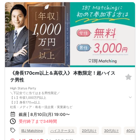
《身長170cm以上＆高収入》 本数限定！超ハイス
テ男性
High Status Party
＼下記全てに当てはまる男性限定／
【１】年収1,000万円以上
【２】身長170㎝以上
社長・メディア・有名一流企業・実業家など
普段出会えない男性と出逢えるチャンスかも？
銀座 | 8月10日(月) 19:00〜
受付終了まで34時間
IBJ Matching
ハイステータス
20代向け
30代向け
40代向