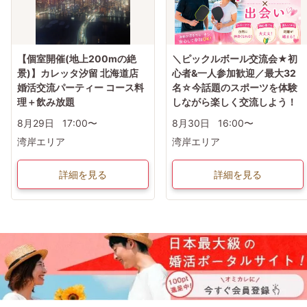
【個室開催(地上200mの絶
＼ピックルボール交流会★初
景)】カレッタ汐留 北海道店
心者&一人参加歓迎／最大32
婚活交流パーティー コース料
名☆今話題のスポーツを体験
理＋飲み放題
しながら楽しく交流しよう！
8月29日
17:00〜
8月30日
16:00〜
湾岸エリア
湾岸エリア
詳細を見る
詳細を見る