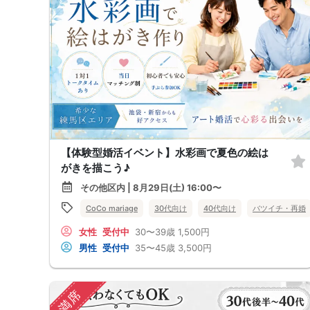
【体験型婚活イベント】水彩画で夏色の絵は
がきを描こう♪
その他区内 | 8月29日(土) 16:00〜
CoCo mariage
30代向け
40代向け
バツイチ・再婚
女性
受付中
30〜39歳
1,500円
男性
受付中
35〜45歳
3,500円
満席