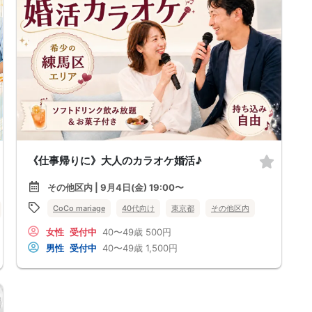
《仕事帰りに》大人のカラオケ婚活♪
その他区内 | 9月4日(金) 19:00〜
CoCo mariage
40代向け
東京都
その他区内
体験コン
東京都
その他区内
女性
受付中
40〜49歳
500円
男性
受付中
40〜49歳
1,500円