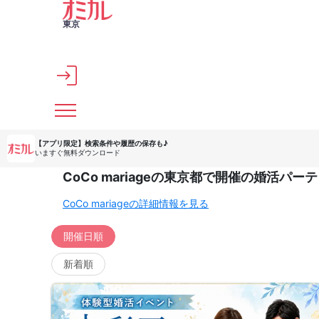
メインコンテンツへスキップ
東京
【アプリ限定】
検索条件や履歴の保存も♪
いますぐ無料ダウンロード
CoCo mariageの東京都で開催の婚活パ
CoCo mariageの詳細情報を見る
開催日順
新着順