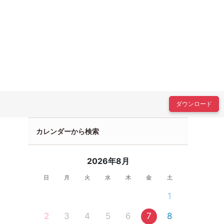
ダウンロード
カレンダーから検索
2026年8月
日
月
火
水
木
金
土
1
2
3
4
5
6
7
8