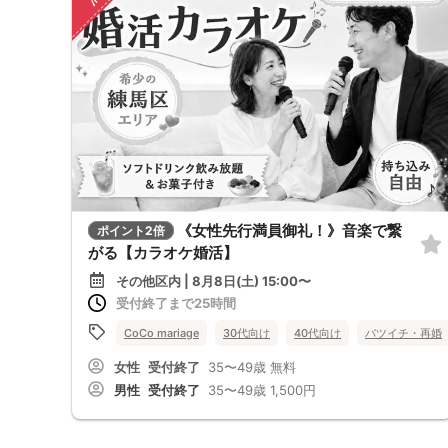
《女性先行満員御礼！》音楽で繋
ポイント2倍
がる【カラオケ婚活】
その他区内 | 8月8日(土) 15:00〜
受付終了まで25時間
CoCo mariage
30代向け
40代向け
バツイチ・再婚
女性
受付終了
35〜49歳
無料
男性
受付終了
35〜49歳
1,500円