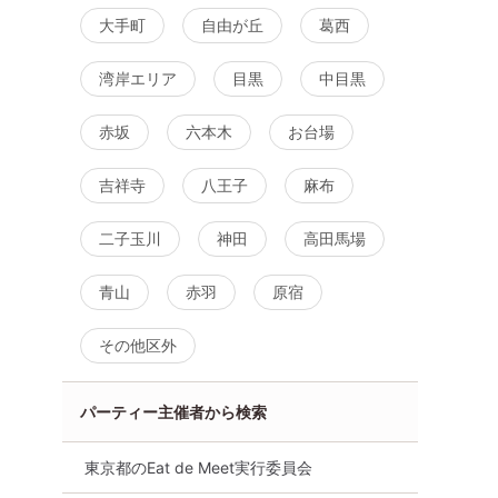
大手町
自由が丘
葛西
湾岸エリア
目黒
中目黒
赤坂
六本木
お台場
吉祥寺
八王子
麻布
二子玉川
神田
高田馬場
青山
赤羽
原宿
その他区外
パーティー主催者から検索
東京都のEat de Meet実行委員会