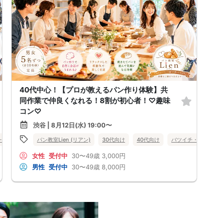
40代中心！【プロが教えるパン作り体験】共
同作業で仲良くなれる！8割が初心者！♡趣味
コン♡
渋谷 | 8月12日(水) 19:00〜
・再婚
趣味コン
パン教室Lien (リアン)
食事あり
体験コン
30代向け
東京都
40代向け
渋谷
バツイチ・再婚
女性
受付中
30〜49歳
3,000円
男性
受付中
30〜49歳
8,000円