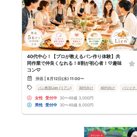
40代中心！【プロが教えるパン作り体験】共
同作業で仲良くなれる！8割が初心者！♡趣味
コン♡
渋谷 | 8月12日(水) 11:00〜
パン教室Lien (リアン)
30代向け
40代向け
バツイチ
女性
受付中
30〜49歳
3,000円
男性
受付中
30〜49歳
8,000円