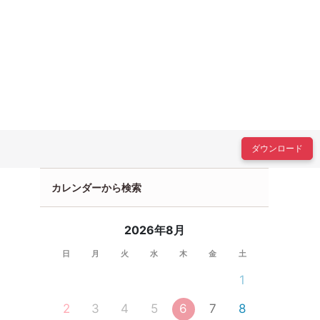
ダウンロード
カレンダーから検索
2026年8月
日
月
火
水
木
金
土
1
2
3
4
5
6
7
8