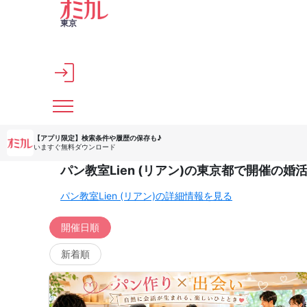
メインコンテンツへスキップ
東京
【アプリ限定】
検索条件や履歴の保存も♪
いますぐ無料ダウンロード
パン教室Lien (リアン)の東京都で開催の
パン教室Lien (リアン)の詳細情報を見る
開催日順
新着順