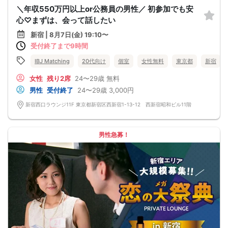
＼年収550万円以上or公務員の男性／ 初参加でも安
心♡まずは、会って話したい
新宿 | 8月7日(金) 19:10〜
受付終了まで9時間
IBJ Matching
20代向け
個室
女性無料
東京都
新宿
女性
残り2席
24〜29歳
無料
男性
受付終了
24〜29歳
3,000円
新宿西口ラウンジ11F 東京都新宿区西新宿1-13-12 西新宿昭和ビル11階
男性急募！