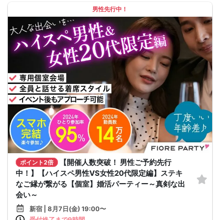
男性先行中！
【開催人数突破！ 男性ご予約先行
ポイント2倍
中！】【ハイスペ男性VS女性20代限定編】ステキ
なご縁が繋がる【個室】婚活パーティー～真剣な出
会い～
新宿 | 8月7日(金) 19:00〜
受付終了まで9時間