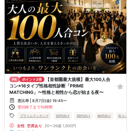
【首都圏最大規模】最大100人合
PR
ポイント2倍
コン×16タイプ性格相性診断「PRIME
MATCHING」〜性格と相性から恋が始まる夜〜
恵比寿 | 8月7日(金) 19:45〜
受付終了まで10時間
プライムマッチング
20代向け
30代向け
40代向け
街コン
女性
空席あり
20〜39歳
1,900円