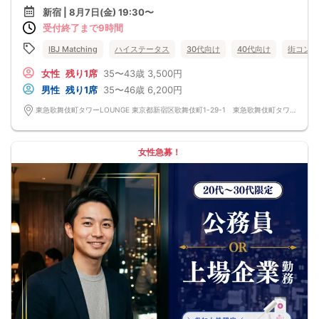
新宿 | 8月7日(金) 19:30〜
受付終了まで9時間
IBJ Matching
ハイステータス
30代向け
40代向け
街コン
女性
残り1席
35〜43歳
3,500円
男性
残り1席
35〜46歳
6,200円
東急歌舞伎町タワーLOUNGE 東京都新宿区歌舞伎町1-29-1 東急歌舞伎町タワー5F
女性急募！