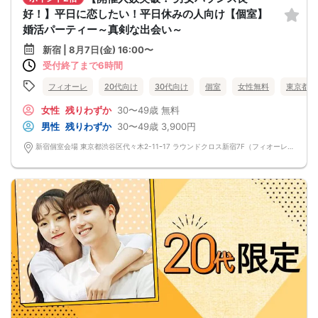
好！】平日に恋したい！平日休みの人向け【個室】
婚活パーティー～真剣な出会い～
新宿 | 8月7日(金) 16:00〜
受付終了まで6時間
フィオーレ
20代向け
30代向け
個室
女性無料
東京都
女性
残りわずか
30〜49歳
無料
男性
残りわずか
30〜49歳
3,900円
新宿個室会場 東京都渋谷区代々木2-11ｰ17 ラウンドクロス新宿7F（フィオーレ新宿店内）