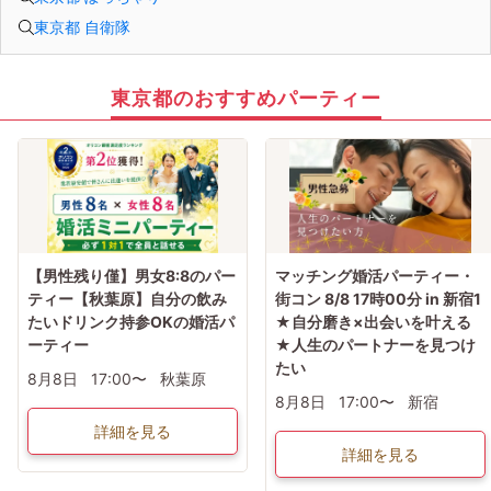
東京都 自衛隊
東京都のおすすめパーティー
【男性残り僅】男女8:8のパー
マッチング婚活パーティー・
ティー【秋葉原】自分の飲み
街コン 8/8 17時00分 in 新宿1
たいドリンク持参OKの婚活パ
★自分磨き×出会いを叶える
ーティー
★人生のパートナーを見つけ
たい
8月8日
17:00〜
秋葉原
8月8日
17:00〜
新宿
詳細を見る
詳細を見る