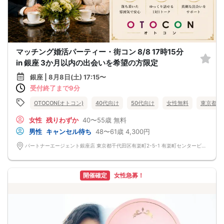
マッチング婚活パーティー・街コン 8/8 17時15分
in 銀座 3か月以内の出会いを希望の方限定
銀座 | 8月8日(土) 17:15〜
受付終了まで9分
OTOCON(オトコン)
40代向け
50代向け
女性無料
東京都
女性
残りわずか
40〜55歳
無料
男性
キャンセル待ち
48〜61歳
4,300円
パートナーエージェント銀座店 東京都千代田区有楽町2-5-1 有楽町センタービル 14階 オトコン銀座
開催確定
女性急募！