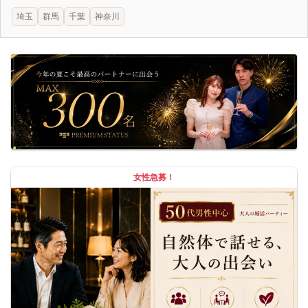
埼玉
群馬
千葉
神奈川
女性急募！