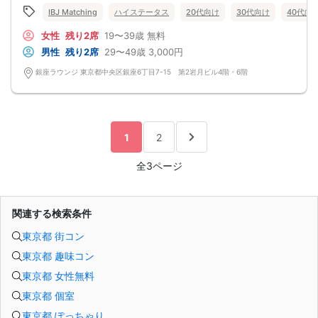
IBJ Matching
ハイステータス
20代向け
30代向け
40代向
女性
残り2席
19〜39歳
無料
男性
残り2席
29〜49歳
3,000円
銀座ラウンジ 東京都中央区銀座6丁目7-15 第2岩月ビル4階・6階
1
2
全3ページ
関連する検索条件
東京都 街コン
東京都 趣味コン
東京都 女性無料
東京都 個室
東京都 ぽっちゃり