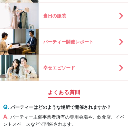
当日の服装
パーティー開催レポート
幸せエピソード
よくある質問
パーティーはどのような場所で開催されますか？
パーティー主催事業者所有の専用会場や、飲食店、イベ
ントスペースなどで開催されます。