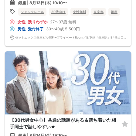
銀座 | 8月13日(木) 19:10〜
シャンクレール
30代向け
女性無料
東京都
銀座
女性
残りわずか
27〜37歳
無料
男性
受付終了
30〜40歳
5,500円
ゼットエックス銀座ビル10F〜プライベートRoom／地下鉄「銀座駅」B4番出口徒歩3分、JR「有楽町駅」京橋口徒歩4分 東京都 中央区 銀座1-5-13 ゼットエックス銀座ビル10F シャンクレール 銀座ZX会場
【30代男女中心】共通の話題がある＆落ち着いた相
手同士で話しやすい★
銀座 | 8月14日(金) 19:10〜