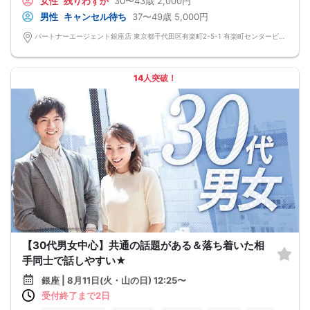
女性
残りわずか
30〜43歳
2,000円
男性
キャンセル待ち
37〜49歳
5,000円
パートナーエージェント銀座店 東京都千代田区有楽町2-5-1 有楽町センタービル 14階 オトコン銀座
14人突破！
【30代男女中心】共通の話題がある＆落ち着いた相
手同士で話しやすい★
銀座 | 8月11日(火・山の日) 12:25〜
受付終了まで2日