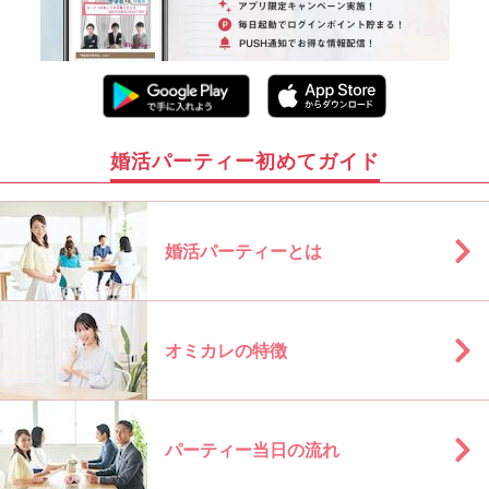
婚活パーティー初めてガイド
婚活パーティーとは
オミカレの特徴
パーティー当日の流れ