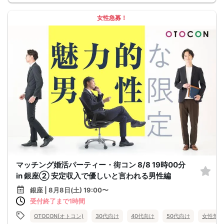
女性急募！
マッチング婚活パーティー・街コン 8/8 19時00分
in 銀座② 安定収入で優しいと言われる男性編
銀座 | 8月8日(土) 19:00〜
受付終了まで1時間
OTOCON(オトコン)
30代向け
40代向け
50代向け
女性無料