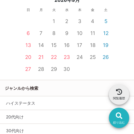
2026年9月
日
月
火
水
木
金
土
1
2
3
4
5
6
7
8
9
10
11
12
13
14
15
16
17
18
19
20
21
22
23
24
25
26
27
28
29
30
ジャンルから検索
閲覧履歴
ハイステータス
20代向け
絞り込む
30代向け