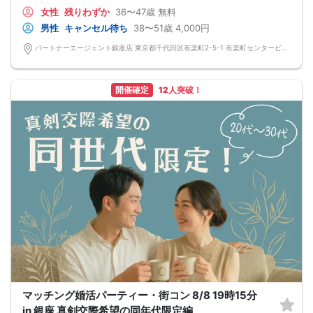
女性
残りわずか
36〜47歳
無料
男性
キャンセル待ち
38〜51歳
4,000円
パートナーエージェント銀座店 東京都千代田区有楽町2-5-1 有楽町センタービル 14階 オトコン銀座
開催確定
12人突破！
マッチング婚活パーティー・街コン 8/8 19時15分
in 銀座 真剣交際希望の同年代限定編