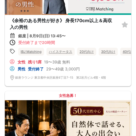
《余裕のある男性が好き》 身長170cm以上＆高収
入の男性
銀座 | 8月9日(日) 13:45〜
受付終了まで20時間
IBJ Matching
ハイステータス
20代向け
30代向け
40代向
女性
残り1席
19〜39歳
無料
男性
受付終了
29〜49歳
3,000円
銀座ラウンジ 東京都中央区銀座6丁目7-15 第2岩月ビル4階・6階
女性急募！