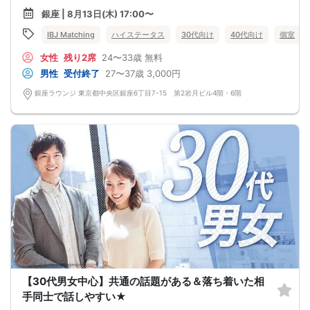
銀座 | 8月13日(木) 17:00〜
IBJ Matching
ハイステータス
30代向け
40代向け
個室
女性
残り2席
24〜33歳
無料
男性
受付終了
27〜37歳
3,000円
銀座ラウンジ 東京都中央区銀座6丁目7-15 第2岩月ビル4階・6階
【30代男女中心】共通の話題がある＆落ち着いた相
手同士で話しやすい★