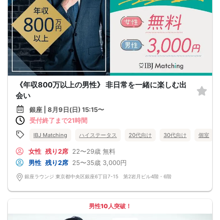
《年収800万以上の男性》 非日常を一緒に楽しむ出
会い
銀座 | 8月9日(日) 15:15〜
受付終了まで21時間
IBJ Matching
ハイステータス
20代向け
30代向け
個室
女性
残り2席
22〜29歳
無料
男性
残り2席
25〜35歳
3,000円
銀座ラウンジ 東京都中央区銀座6丁目7-15 第2岩月ビル4階・6階
男性10人突破！