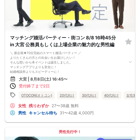
☆やむを得ず、中止と判断した場合には、遅くとも開催の2時間～3時間前までに
は、ご連絡をさせていただきます。
※当パーティーは、ご参加人数、進捗状況等の諸事情により、内容及び時間等に変
更を生じる場合がございます。
※勧誘目的、ご同業者および関係者のお申込みはお断りします。
マッチング婚活パーティー・街コン 8/8 16時45分
in 大宮 公務員もしくは上場企業の魅力的な男性編
＼ 新企画★70分完結のスマート婚活パーティー ／
よりたくさんの方との出会いをお届けしたい！
そんな想いから本イベントは誕生しました。
マッチングアプリよりも安全に！
結婚相談所よりもスピーディーに！
さらに、今までのパーティーよりもリーズナブルに！
大宮 | 8月8日(土) 16:45〜
この機会にぜひ、ご参加くださいませ♪
受付終了まで2日
-------------------------------------------------------
婚活パーティーの流れ
・受付
OTOCON(オトコン)
20代向け
30代向け
40代向け
女性無料
15分前から受付です。
↓
女性
残りわずか
27〜38歳
無料
・プロフィールカード記入
男性
キャンセル待ち
31〜42歳
4,000円
婚活に特化した、OTOCON（オトコン）オリジナルの内容です。
↓
・婚活パーティー開始
↓
男性先行中！
・1対1の自己紹介タイム(約6～12分)
プロフィールカードを使用してお話ください。