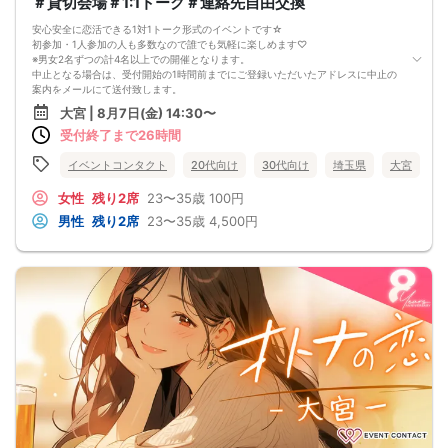
＃貸切会場＃1:1トーク＃連絡先自由交換
安心安全に恋活できる1対1トーク形式のイベントです☆
初参加・1人参加の人も多数なので誰でも気軽に楽しめます♡
※男女2名ずつの計4名以上での開催となります。
中止となる場合は、受付開始の1時間前までにご登録いただいたアドレスに中止の
案内をメールにて送付致します。
大宮駅「東口(北)」を出て左に進み、横断歩道を渡って左に進みます。
大宮 | 8月7日(金) 14:30〜
ゲームセンターとパチンコ屋の間にあるWEST SIDEの道を進み通りに出たら左に
受付終了まで26時間
進みます。
2ndSTREETの前の横断歩道を渡り、そのまま真っ直ぐ進んでください。
口腔外科クリニックが見えたら左に進み、大道りに出ましたらすぐ右手に昌栄ビ
イベントコンタクト
20代向け
30代向け
埼玉県
大宮
ルがございますので4階までお上がりください。
【注意事項】
女性
残り2席
23〜35歳
100円
■ ご来場・時間について
男性
残り2席
23〜35歳
4,500円
当日は時間に余裕をもってお越しください。
当日の遅刻や欠席は、他の参加者様のご迷惑となります。
やむを得ず欠席される場合は、必ずキャンセル手続きを行ってください。
遅刻される場合は、必ず事前に主催者へご連絡をお願いいたします。
開始時刻から10分を過ぎて、事前連絡のない遅刻はキャンセル扱いとなり、本イ
ベントにはご参加いただけません。
遅刻によりご案内できない場合、いかなる理由でも返金はできません。
■ 欠席・キャンセル・アカウントについて
無断欠席をされた場合、アカウント停止となる場合があります。
当日の遅刻や欠席により、開始時に全員が揃わない場合があります。
イベント当日の参加キャンセル・無断キャンセルにより、男女比が大きく崩れる
場合があります。
最少催行人数を下回った場合、イベントを中止する場合があります。
■ 人数・スケジュールについて
イベントページ内の「申込状況」等の人数は、キャンセル等により当日の参加人