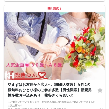
《 共通の参加条件(規約) 》
【ドレスコード】
男性満席！
特別ありません
【定員】
３２名まで（最少開催2：2）
【飲食内容】
食事：スイーツ
飲物：ドリンク飲み放題（ソフトドリンク）
【開催地】
レストラン・パッソ
住所：埼玉県熊谷市拾六間111-1（さくらめいと内）
【無料駐車場】
200台有＋臨時200台
【参加費】
男性：6500円(税込)
→早割で6000円
女性：1000円(税込)
→早割で500円→先着3名特別無料♪
★ 早割は先着順の人数限定 ★
※キャンセルの際はキャンセル代がかかります※
マッチングカフェコン当日の流れ
17:55[ 受付スタート ] 当日現金支払
★開始１０分前にはご着席下さい★
♡まずはお友達から恋人へ【開催人数超】女性2名
18:15[ パーティ開始 ] イベント説明
様無料おひとり様のご参加多数【男性満席】新規男
☆ 参加者全員で乾杯 ☆
18:20数回[ 1対1テーブルトーク ]
性多数お申込みあり 熊谷さくらめいと
5～10分間のフリートーク
[ 席替えタイム ]
♡ご好評いただいております。総勢14名様以上のお客様にご参加いただきました
20:05[ マッチングカード記入 ]
人気企画です。
20:10[ マッチングカード封筒で配布 ]
只今、開催人数超えのお申込みをいただいております。