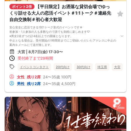
数と異なる場合があります。
ご参加人数により、イベントの進行やスケジュールが変更となる場合がありま
【平日限定】お洒落な貸切会場でゆっ
ポイント2倍
す。
くり話せる大人の恋活イベント＃1:1トーク＃連絡先
チケットに「受付終了」と表示されていても、キャンセルが発生した場合は再販
を行う可能性があります。
自由交換制＃初心者大歓迎
■ イベント中止・返金について
イベント中止時の返金対象は、チケット代金およびシステム手数料（コンビニ決
安心安全に恋活できる1対1トーク形式のイベントです☆
済の場合）のみとなります。
初参加・1人参加の人も多数なので誰でも気軽に楽しめます♡
交通費・宿泊費・通信費等の返金は行いません。
※男女2名ずつの計4名以上での開催となります。
本イベントチケットの現金精算は受け付けておりません。
中止となる場合は、受付開始の1時間前までにご登録いただいたアドレスに中止の
■ 行為・マナーについて
案内をメールにて送付致します。
弊社スタッフ・弊社社員に対する待ち伏せ、付きまとい、恋愛的な接触はご遠慮
大宮駅「東口(北)」を出て左に進み、横断歩道を渡って左に進みます。
大宮 | 8月7日(金) 17:30〜
ください。
ゲームセンターとパチンコ屋の間にあるWEST SIDEの道を進み通りに出たら左に
威圧的な言動、暴力的な表現、ハラスメント行為は固くお断りします。
受付終了まで29時間
進みます。
上記のような行為が確認された場合、
2ndSTREETの前の横断歩道を渡り、そのまま真っ直ぐ進んでください。
サービスを中断し、その場でご退場いただく場合があります。
口腔外科クリニックが見えたら左に進み、大道りに出ましたらすぐ右手に昌栄ビ
イベントコンタクト
20代向け
30代向け
埼玉県
大宮
なお、その際の返金は一切行いません。
ルがございますので4階までお上がりください。
また、今後のイベントや弊社サービスへのご参加をお断りする場合があります。
【注意事項】
女性
残り2席
24〜35歳
100円
■ トラブルについて
■ ご来場・時間について
男性
残り2席
24〜35歳
4,500円
イベント中および終了後に発生した参加者同士のトラブルについて、弊社は一切
当日は時間に余裕をもってお越しください。
関与いたしません。
当日の遅刻や欠席は、他の参加者様のご迷惑となります。
やむを得ず欠席される場合は、必ずキャンセル手続きを行ってください。
遅刻される場合は、必ず事前に主催者へご連絡をお願いいたします。
開始時刻から10分を過ぎて、事前連絡のない遅刻はキャンセル扱いとなり、本イ
ベントにはご参加いただけません。
遅刻によりご案内できない場合、いかなる理由でも返金はできません。
■ 欠席・キャンセル・アカウントについて
無断欠席をされた場合、アカウント停止となる場合があります。
当日の遅刻や欠席により、開始時に全員が揃わない場合があります。
イベント当日の参加キャンセル・無断キャンセルにより、男女比が大きく崩れる