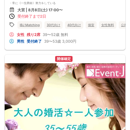
・常に《一生懸命》努力をしている
・時間や約束を守る《責任感》がある
大宮 | 8月8日(土) 17:00〜
・《礼儀正しい》振舞いを心掛けている
受付終了まで2日
+‥‥‥‥‥‥‥‥‥‥‥‥‥‥‥‥‥‥‥‥+
「一緒に幸せになる」という信念をもって
誠実にお付き合いが出来そう♡
IBJ Matching
30代向け
40代向け
個室
女性無料
公務
女性
残り2席
39〜52歳
無料
男性
受付終了
39〜53歳
3,000円
開催確定