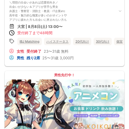
＼理想の出会いがあれば恋愛前向き／
出会いが少ない＆アプリが苦手な男女
弁護士・警察官・消防士・教員・IT企業etc
高年収・魅力的な職業が多いのがポイント♡
アプリに疲れた方も出会いに恵まれない方も
同じ価値観の方と出会える♪
大宮 | 8月8日(土) 13:00〜
さ・ら・に
受付終了まで48時間
＼仕事が忙しくても恋人との時間を確保／
恋人との時間を大切にしたい男女限定！
IBJ Matching
ハイステータス
20代向け
30代向け
個室
女性
受付終了
23〜31歳
無料
男性
残り2席
25〜31歳
3,000円
男性先行中！