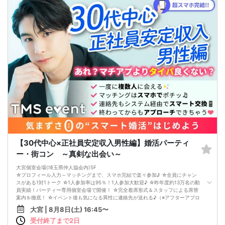
気になる方にはアプローチカードを利用して連絡先を渡してみましょう！
※トークタイムは1回のみです。
↓
・第一印象カード回収・返却
※お話しやすかった方のチェックはトークタイム中にお願い致します。
↓
・リクエストカード記入
カップルを決める、最終投票カードです。
第一希望～第三希望までご記入頂けます。
↓
・カップリング
カップルになられた方は、パーティー終了後
お二人でのお時間をお過ごしくださいませ。
※本イベントの最少催行人数は男女各3名です。
※参加人数や会場の都合により、やむを得ず開催中止と判断する場合がございま
す。
その際は開始時刻の3時間前後にご連絡致します。
-------------------------------------------------------
当日の持ち物
【30代中心×正社員安定収入男性編】婚活パーティ
・ご本人様確認書類（運転免許証・保険証など生年月日の記載がある公的な証明
ー・街コン ～真剣な出会い～
書）を忘れずご持参ください。
※その他、各イベントの内容・注意事項の記載をご確認ください。
大宮個室会場(埼玉県仲人協会内)5F
※クレジットカードなどはご本人様確認書類になりませんのでご注意ください。
☆プロフィール入力～マッチングまで、スマホ完結で楽々参加♪ ☆全員にチャン
・お飲み物
スがある1対1トーク ☆1人参加率は95％！1人参加大歓迎♪ ☆昨年度約13万名の動
※アルコール飲料はお控えください。
員実績！パーティー専用個室会場で開催！ ☆完全着席形式＆スタッフによる席替
-------------------------------------------------------
案内を徹底！ ☆イベント後も気になる異性に連絡先が送れる♪（※アフターアプロ
婚活パーティー 街コン お見合いパーティー
ーチ機能） スタッフの進行で全員の方とお話できるので、フリータイムで放置さ
-------------------------------------------------------
大宮 | 8月8日(土) 16:45〜
れて人気の方と一度もお話できずに気が付いたらイベント終了・・・ということ
受付終了まで2日
は一切ありません！ 【持ち物について】 ・ご本人様確認書類（無い場合はキャン