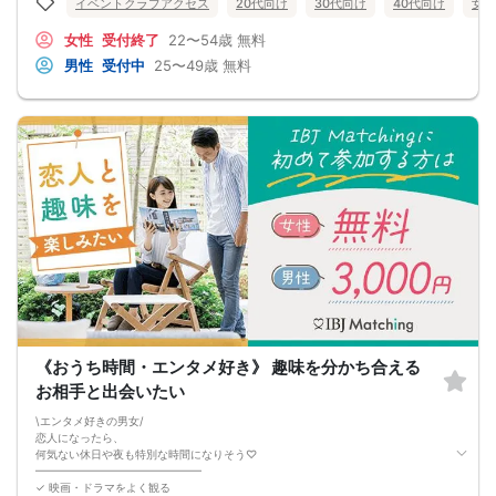
恋愛経験が少なくても大丈夫です。
イベントクラブアクセス
20代向け
30代向け
40代向け
女性
最短3ヶ月で彼女ができる可能性を高め、1年以内の結婚を目指すための
恋愛・婚活の具体的な方法をお伝えします。
女性
受付終了
22〜54歳
無料
【婚活戦略セミナーで得られるメリットは！】
男性
受付中
25〜49歳
無料
●休日に彼女と楽しくデートできる自分を目指せる
●女性との会話に自信を持てるようになる
●婚活パーティーやマッチングアプリで結果を出せるようになる
●異性とのコミュニケーションのポイントが理解できる
●好きになった女性との関係を続けられるようになる
まずは、異性が求めていることを理解し、
それを提供できる自分自身に変化していくことにより、
はじめて自分が好きな異性が自分を好きになってくれるようになり、
恋愛婚活が上手くいくようになります。
改善
異性が求めていることを理解し、
それを自然に伝えられる自分に変わることで、
好きな女性から選ばれるようになります。
婚活戦略セミナーでは、恋愛や婚活で悩む男性が
短期間で変化と成果を実感できる方法をお伝えします。
【注意事項】
・セミナー中はカメラをオン（お顔を出して）での受講をお願いします。
（屋外、車内からのご参加や、途中入室、退出はご遠慮下さい。）
《おうち時間・エンタメ好き》 趣味を分かち合える
【キャンセル規定】
セミナー準備の都合上、当日無断キャンセルの場合は、3,000円のキャンセル料を
お相手と出会いたい
お支払いいただきます。
\エンタメ好きの男女/
恋人になったら、
何気ない休日や夜も特別な時間になりそう♡
━━━━━━━━━━━━━━━
✓ 映画・ドラマをよく観る