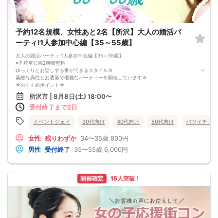
予約12名規模、女性あと2名【所沢】大人の婚活パ
ーティ!1人参加中心編【35～55歳】
大人の婚活パーティ!1人参加中心編【35～55歳】
※Ｐ航空公園2時間無料
ゆっくりとお話しする事ができるスタイル☆
素敵な異性とお洒落で優雅なパーティーを開催しています☆
☆おすすめポイント☆
・素敵なパートナーと出会いたい♪
所沢市 | 8月8日(土) 18:00〜
・気軽にお友達から始めたい♪
受付終了まで2日
・お一人でのご参加70%以上♪
・連絡先交換は自由で安心してご参加いただけます♪
・フリータイム無しでお一人様でのご参加も安心♪
イベントジェイ
30代向け
40代向け
50代向け
バツイチ・再
☆ごあいさつ☆
北関東を中心に毎月約80会場にて展開しているEvent-Jグループが婚活パーティ
女性
残りわずか
34〜35歳
800円
ー・街コンを開催☆
男性
受付終了
35〜55歳
6,000円
毎回、大勢の方との真面目な出会いのコミュニティとして評判をいただいていま
す。
恋活、婚活、友達作り、合コン、ets…お客様それぞれの目的にマッチした出会い
をご提供しております♪
開催確定
15人突破！
【駐車場】
公園駐車場2時間無料(追加1時間100円)
☆その他☆
・ご予約時は【本名をフルネーム】でご入力ください。
・料金は、当日に会場の受付時にお支払いとなります。
・パーティの流れや進行は変更される場合がございます。