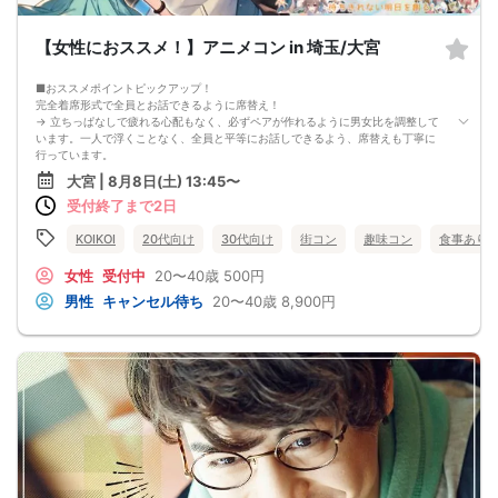
【女性におススメ！】アニメコン in 埼玉/大宮
■おススメポイントピックアップ！
完全着席形式で全員とお話できるように席替え！
→ 立ちっぱなしで疲れる心配もなく、必ずペアが作れるように男女比を調整して
います。一人で浮くことなく、全員と平等にお話しできるよう、席替えも丁寧に
行っています。
会話を盛り上げるプロフィールシート＆アニメ一覧表！
大宮 | 8月8日(土) 13:45〜
→ 趣味や好みからスムーズに会話がスタート！「何を話そう…」と悩むことな
受付終了まで2日
く、共通の話題で盛り上がれます。
自然なつながりをサポートするマッチングゲーム開催！
→ 恥ずかしがらずに気になる相手とつながれる！結果は本人だけにわかるように
KOIKOI
20代向け
30代向け
街コン
趣味コン
食事あり
返却されるので安心です。
■最少催行人数
女性
受付中
20〜40歳
500円
男女4対4
男性
キャンセル待ち
20〜40歳
8,900円
■中止判断タイミング
前日20時、または開催6時間前の時点で最少開催人数に満たない場合
■飲食
4品以上のコース料理＋アルコール含む飲み放題付き！
→ お酒が飲めない方にはソフトドリンクも豊富にご用意しています！