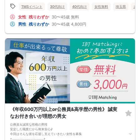
セル扱いとなります） ・最新版Google Chromeか最新版Safariを使用可能なスマ
ホ （こちらのパーティーはスマホを使用したパーティーになります。システムの
TMSイベント
30代向け
40代向け
女性無料
埼玉県
大
関係上、カードスタイルに切り替えて催行する場合がございます。） ・なるべく
お釣銭がでないようご用意いただけますと幸いです。 【ご参加前にご確認くださ
女性
残りわずか
30〜45歳
無料
い】 ・Wi-Fiの用意はありませんので、ネット環境が万全でない場合にはご参加い
男性
残りわずか
30〜45歳
4,800円
ただけません。 ・充電器の貸し出しは行っておりません。 【ご来場に際して】
渋滞や駐車場満車による遅刻が増えております。お車でお越しになる場合は開始
時間に間に合うよう、必ず余裕をもったご来場をお願いいたします。 ※集客状況
に応じてサムネイル等が変更になる場合がございます。 参加年齢と参加条件は変
更されませんのでご安心ください。
《年収600万円以上or公務員&高学歴の男性》 誠実
なお付き合いが理想の男女
公務員＆誠実な性格の男性
安定した職業だから将来安心♪
今回はそんな彼を応援し支えていきたい女性を募集
+‥‥‥‥‥‥‥‥‥‥‥‥‥‥‥‥‥‥‥‥+