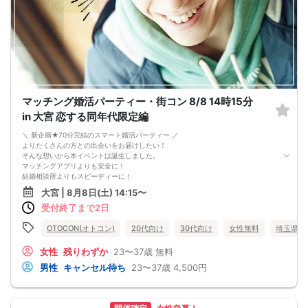
マッチング婚活パーティー・街コン 8/8 14時15分
in 大宮 恋する同年代限定編
＼ 新企画★70分完結のスマート婚活パーティー ／
よりたくさんの方との出会いをお届けしたい！
そんな想いから本イベントは誕生しました。
マッチングアプリよりも安全に！
結婚相談所よりもスピーディーに！
さらに、今までのパーティーよりもリーズナブルに！
大宮 | 8月8日(土) 14:15〜
この機会にぜひ、ご参加くださいませ♪
受付終了まで2日
-------------------------------------------------------
婚活パーティーの流れ
・受付
OTOCON(オトコン)
20代向け
30代向け
女性無料
埼玉県
15分前から受付です。
↓
女性
残りわずか
23〜37歳
無料
・プロフィールカード記入
男性
キャンセル待ち
23〜37歳
4,500円
婚活に特化した、OTOCON（オトコン）オリジナルの内容です。
↓
・婚活パーティー開始
↓