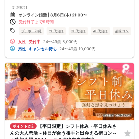
【注意事項】
・全国各地に募集しております。お相手の居住地はご自身の居住地と異なる場合
オンライン婚活 | 8月6日(木) 21:00〜
がございます。
受付終了まで9時間
・本人様確認書類のご提示をお願いしております。免許証やマイナンバーカード
等をご準備下さい。
・確認書類を提示頂けない場合はご参加をお断りする場合も御座いますので予め
ブラボー沖縄
20代向け
30代向け
40代向け
趣味コン
ご了承下さいませ。
・終了時刻は目安となります。正確な終了時刻はイベント開始時にスタッフより
女性
受付中
24〜49歳
5,000円
ご案内いたします。
男性
キャンセル待ち
24〜49歳
10,000円
・直前の申込みや当日のキャンセルにより男女比が偏る可能性がございますこと
をご了承ください。
・最小催行人数 1対1、最大20名（男女比調整のため定員になる前にキャンセル待
ちとなる場合がございます）
・イベント開催時刻１時間前迄に最小催行人数に満たない場合は中止のご連絡を
差し上げます。
【平日限定】シフト休み・平日休みさ
ポイント2倍
んの大人恋活～休日が合う相手と出会える街コン～