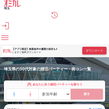
メインコンテンツへスキップ
埼玉
【アプリ限定】
検索条件や履歴の保存も♪
ダウンロード
いますぐ無料ダウンロード
埼玉県の30代対象の婚活パーティー・街コン一覧
あなたに合う婚活パーティーを探そう
探す