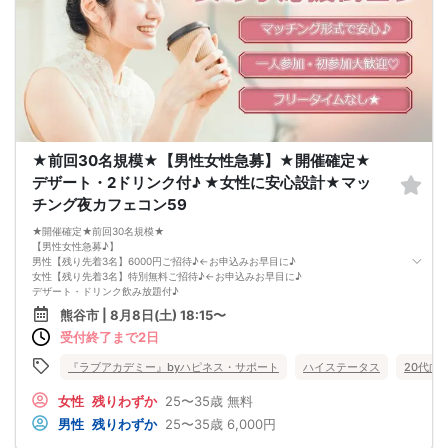
・多少の年齢の前後はOKです。
・募集人数：20名（最小人数：4名）
【キャンセル】
参加が困難な場合は、お早めに電話または問い合わせページ等から連絡をお願い
します。
お客様のご都合によるキャンセルの場合には、どのような理由でもキャンセル料
が発生しますのでご了承ください
【キャンセル料】
1.予約日〜開催日8日前のキャンセル
男性/女性：一律2000円
★前回30名規模★【男性女性急募】★開催確定★
2.開催日7日前〜パーティー当日のキャンセル
男性/女性：全額（定価）
デザート・2ドリンク付♪ ★女性に安心設計★マッ
男女の人数調整をしておりますので、主旨をご理解頂き、キャンセルの無いよう
チング夜カフェコン59
お願い致します。
【開催にあたって】
★開催確定★前回30名規模★
会場内でのマスクの着用は施設側の方針に準拠いたします。特に指定がない場合
【男性女性急募♪】
には任意となります。
男性【残り先着3名】6000円ご招待♪←お申込みお早目に♪
女性【残り先着3名】特別無料ご招待♪←お申込みお早目に♪
デザート・ドリンク飲み放題付♪
お申し込みお早目に♪
熊谷市 | 8月8日(土) 18:15〜
《女性の声を反映されたカフェ店での出会い》
受付終了まで2日
★お一人の方もご参加大歓迎★
★ハイステータスや公務員の方も大歓迎★
【開催日】
『ラブアカデミー』byハピネス・サポート
ハイステータス
20代向
2026年8月8日(土曜)
【参加条件】
女性
残りわずか
25〜35歳
無料
独身男性・独身女性
男性
残りわずか
25〜35歳
6,000円
男性：２５歳～３５歳の方
女性：２５歳～３５歳の方