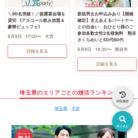
＼90名突破！／披露宴会場を
新規男女お申込みあり【開催
貸切 《アルコール飲み放題＆
確定】支えあえるパートナー
豪華ビュッフェ》
との出会い おひとり様のご
参加多数女性2名様無料 熊谷
8月9日
17:00〜
大宮
さくらめいと50代60代
8月8日
14:30〜
熊谷市
詳細を見る
詳細を見る
埼玉県のエリアごとの婚活ランキング
閲覧履歴
埼玉県
大宮
絞り込む