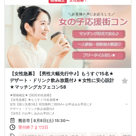
開催確定
女性急募！
・1対1の自己紹介タイム(約6～12分)
プロフィールカードを使用してお話ください。
気になる方にはアプローチカードを利用して連絡先を渡してみましょう！
※トークタイムは1回のみです。
↓
・第一印象カード回収・返却
※お話しやすかった方のチェックはトークタイム中にお願い致します。
↓
・リクエストカード記入
カップルを決める、最終投票カードです。
第一希望～第三希望までご記入頂けます。
↓
・カップリング
カップルになられた方は、パーティー終了後
お二人でのお時間をお過ごしくださいませ。
※本イベントの最少催行人数は男女各3名です。
【女性急募】【男性大幅先行中♪】もうすぐ15名★
※参加人数や会場の都合により、やむを得ず開催中止と判断する場合がございま
す。
デザート・ドリンク飲み放題付♪ ★女性に安心設計
その際は開始時刻の3時間前後にご連絡致します。
★マッチングカフェコン58
-------------------------------------------------------
当日の持ち物
★開催確定★【前回30名規模】
・ご本人様確認書類（運転免許証・保険証など生年月日の記載がある公的な証明
【女性急募】★もうすぐ15名規模★
書）を忘れずご持参ください。
女性【残り先着3名】特別無料ご招待♪←お申込みお早目に♪
※その他、各イベントの内容・注意事項の記載をご確認ください。
デザート・ドリンク飲み放題付♪
※クレジットカードなどはご本人様確認書類になりませんのでご注意ください。
【女性】のお申し込みお早目に♪
・お飲み物
《女性の声を反映されたカフェ店での出会い》
※アルコール飲料はお控えください。
熊谷市 | 8月8日(土) 15:30〜
★お一人の方もご参加大歓迎★
-------------------------------------------------------
受付終了まで2日
★ハイステータスや公務員の方も大歓迎★
婚活パーティー 街コン お見合いパーティー
【開催日】
-------------------------------------------------------