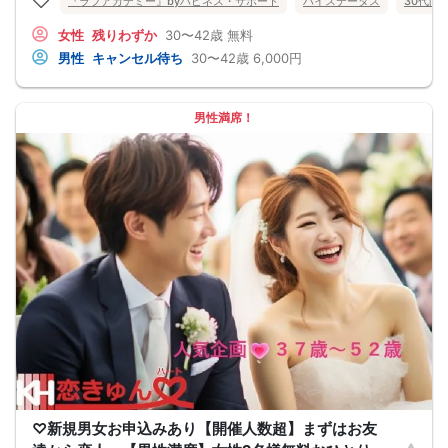
2026年8月8日(土曜)
『ラブアカデミー』byハピネス・サポート
ハイステータス
30代向
【参加条件】
独身男性・独身女性
女性
残りわずか
30〜42歳
無料
男性：３０歳～４２歳の方
男性
キャンセル待ち
30〜42歳
6,000円
女性：３０歳～４２歳の方
《 共通の参加条件(規約) 》
【ドレスコード】
特別ありません
男性満席！
【定員】
３２名まで（最少開催2：2）
【飲食内容】
食事：スイーツ
飲物：ドリンク飲み放題（ソフトドリンク）
【開催地】
レストラン・パッソ
住所：埼玉県熊谷市拾六間111-1（さくらめいと内）
【無料駐車場】
200台有＋臨時200台
【参加費】
男性：6500円(税込)
→早割で6000円
女性：1000円(税込)
→早割で500円→先着3名特別無料♪
★ 早割は先着順の人数限定 ★
※キャンセルの際はキャンセル代がかかります※
街コンイベント当日の流れ
15:10[ 受付スタート ] 当日現金支払
受付後､自己紹介カード記入
★開始５分前にはご着席下さい★
♡新規男女お申込みあり【開催人数超】まずはお友
15:30[ パーティ開始 ] イベント説明