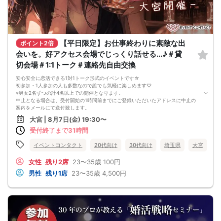
場合があります。
最少催行人数を下回った場合、イベントを中止する場合があります。
■ 人数・スケジュールについて
イベントページ内の「申込状況」等の人数は、キャンセル等により当日の参加人
数と異なる場合があります。
ご参加人数により、イベントの進行やスケジュールが変更となる場合がありま
【平日限定】お仕事終わりに素敵な出
ポイント2倍
す。
会いを。好アクセス会場でじっくり話せる...♪＃貸
チケットに「受付終了」と表示されていても、キャンセルが発生した場合は再販
を行う可能性があります。
切会場＃1:1トーク＃連絡先自由交換
■ イベント中止・返金について
イベント中止時の返金対象は、チケット代金およびシステム手数料（コンビニ決
安心安全に恋活できる1対1トーク形式のイベントです☆
済の場合）のみとなります。
初参加・1人参加の人も多数なので誰でも気軽に楽しめます♡
交通費・宿泊費・通信費等の返金は行いません。
※男女2名ずつの計4名以上での開催となります。
本イベントチケットの現金精算は受け付けておりません。
中止となる場合は、受付開始の1時間前までにご登録いただいたアドレスに中止の
■ 行為・マナーについて
案内をメールにて送付致します。
弊社スタッフ・弊社社員に対する待ち伏せ、付きまとい、恋愛的な接触はご遠慮
大宮駅「東口(北)」を出て左に進み、横断歩道を渡って左に進みます。
大宮 | 8月7日(金) 19:30〜
ください。
ゲームセンターとパチンコ屋の間にあるWEST SIDEの道を進み通りに出たら左に
威圧的な言動、暴力的な表現、ハラスメント行為は固くお断りします。
受付終了まで31時間
進みます。
上記のような行為が確認された場合、
2ndSTREETの前の横断歩道を渡り、そのまま真っ直ぐ進んでください。
サービスを中断し、その場でご退場いただく場合があります。
口腔外科クリニックが見えたら左に進み、大道りに出ましたらすぐ右手に昌栄ビ
イベントコンタクト
20代向け
30代向け
埼玉県
大宮
なお、その際の返金は一切行いません。
ルがございますので4階までお上がりください。
また、今後のイベントや弊社サービスへのご参加をお断りする場合があります。
【注意事項】
女性
残り2席
23〜35歳
100円
■ トラブルについて
■ ご来場・時間について
男性
残り1席
23〜35歳
4,500円
イベント中および終了後に発生した参加者同士のトラブルについて、弊社は一切
当日は時間に余裕をもってお越しください。
関与いたしません。
当日の遅刻や欠席は、他の参加者様のご迷惑となります。
やむを得ず欠席される場合は、必ずキャンセル手続きを行ってください。
遅刻される場合は、必ず事前に主催者へご連絡をお願いいたします。
開始時刻から10分を過ぎて、事前連絡のない遅刻はキャンセル扱いとなり、本イ
ベントにはご参加いただけません。
遅刻によりご案内できない場合、いかなる理由でも返金はできません。