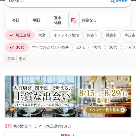
30代向け
条件変更
週末
今日
明日
指定なし
休日
埼玉全域
大宮
オンライン婚活
熊谷市
川越市
本庄市
30代
すべてのこだわり条件
20代
40代
50代
ハイス
群馬
東京
211
件の婚活パーティー(埼玉県の30代)
早割中！