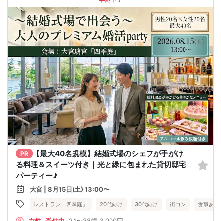
【最大40名規模】結婚式場のシェフが手がけ
PR
る料理＆スイーツ付き｜光と緑に包まれた貸切邸宅
パーティー♪
大宮 | 8月15日(土) 13:00〜
レストラン「四季庭」
20代向け
30代向け
街コン
食事あり
女性
受付中
24〜38歳
3,000円