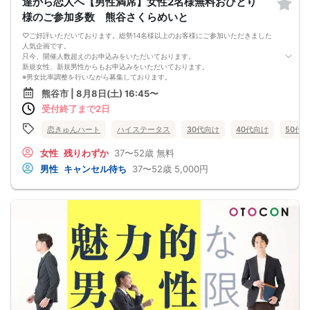
達から恋人へ【男性満席】女性2名様無料おひとり
☆ 参加者全員で乾杯 ☆
15:35
様のご参加多数 熊谷さくらめいと
3～7回[1対1 テーブルトーク ]
5～20分間のフリートーク
♡ご好評いただいております。総勢14名様以上のお客様にご参加いただきました
[ 席替えタイム ]
人気企画です。
17:20[ マッチングカード記入 ]
只今、開催人数超えのお申込みをいただいております。
17:25[ マッチングカード集計 ]
新規女性、新規男性からもお申込みをいただいております。
途中 [ マッチングカード封筒配布 ]
※男女比率調整を行いながら募集しております。
17:30[ パーティ終了・ご退室 ]
💗ご好評につき、男性満席となりました。感謝申し上げます。
熊谷市 | 8月8日(土) 16:45〜
女性からの優先退出になります
女性のみなさま、素敵なお相手をみつけませんか♡
【プロフィールカードとは】
受付終了まで2日
ほとんどの方がおひとり様のご参加です。
会話が盛り上がるようプロフィールカードをご用意しております♪
初めての方、おひとり様でも、安心してご参加いただけますよう、女性スタッフ
★話題探しにもう悩まなくても大丈夫です★
等が、お客様の立場でサポートさせて頂いております（ご不明点等がございまし
恋きゅんハート
ハイステータス
30代向け
40代向け
50代
【マッチングカード】
たら、お気軽にお声がけください）
貴方に代わり良い印象だった方にマッチングカードをお渡し致します☆
理想のお相手を見つけませんか♡
女性
残りわずか
37〜52歳
無料
【使い方】
皆様のご参加を、スタッフ一同、心よりお待ちしております。
男性
キャンセル待ち
37〜52歳
5,000円
【1】好印象の方の番号をお書き下さい(最大5枚出せます)
◉無料駐車場あり
【2】名前･連絡先･メッセージをお書き下さい♪
💗パーティー終了後、女性から優先退室となります。
【3】連絡先をお伝えする方法になるので積極的にご活用下さい♪
❤女性無料ご招待および男性特別価格は参加人数に限りがございますので、お早
★気に入った方だけに自分の連絡先をカードで教えれます★
めにお申込お待ちしております。
皆様のご参加お待ちしております♪
＼恋きゅんハートでは素敵な出逢いを応援しています／
・1対1【1回トーク】フリータイムはございません。
・パーティーに関する事、婚活に関するお悩みなど、何なりとお気軽にご相談下
さい。
【女性・男性の参加者比率調整を行いながら、総勢10名～20名位で開催しており
ます】
（最少催行人数）女性3名・男性3名
☆急なキャンセル等により異性が3名に満たなかった場合、ご参加費全額返金させ
ていただき開催させて頂きます。
☆≪割安価格制度≫ 最少催行人数 女性3名・男性3名