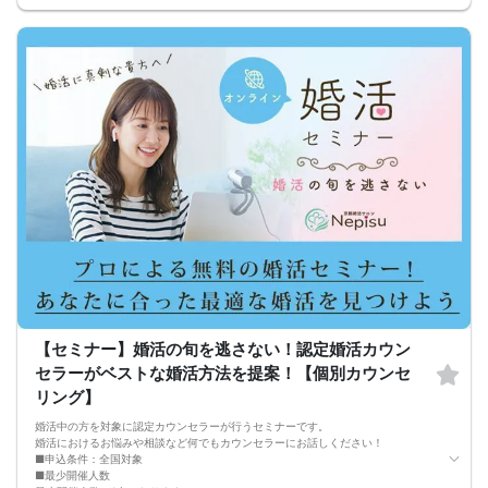
・婚活パーティー開始
↓
・1対1の自己紹介タイム(約6～12分)
プロフィールカードを使用してお話ください。
気になる方にはアプローチカードを利用して連絡先を渡してみましょう！
※トークタイムは1回のみです。
↓
・第一印象カード回収・返却
※お話しやすかった方のチェックはトークタイム中にお願い致します。
↓
・リクエストカード記入
カップルを決める、最終投票カードです。
第一希望～第三希望までご記入頂けます。
↓
・カップリング
カップルになられた方は、パーティー終了後
お二人でのお時間をお過ごしくださいませ。
※本イベントの最少催行人数は男女各3名です。
※参加人数や会場の都合により、やむを得ず開催中止と判断する場合がございま
す。
その際は開始時刻の3時間前後にご連絡致します。
【セミナー】婚活の旬を逃さない！認定婚活カウン
-------------------------------------------------------
セラーがベストな婚活方法を提案！【個別カウンセ
当日の持ち物
・ご本人様確認書類（運転免許証・保険証など生年月日の記載がある公的な証明
リング】
書）を忘れずご持参ください。
※その他、各イベントの内容・注意事項の記載をご確認ください。
婚活中の方を対象に認定カウンセラーが行うセミナーです。
※クレジットカードなどはご本人様確認書類になりませんのでご注意ください。
婚活におけるお悩みや相談など何でもカウンセラーにお話しください！
・お飲み物
■申込条件：全国対象
※アルコール飲料はお控えください。
■最少開催人数
-------------------------------------------------------