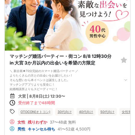
マッチング婚活パーティー・街コン 8/8 12時30分
in 大宮 3か月以内の出会いを希望の方限定
＼ 新企画★70分完結のスマート婚活パーティー ／
よりたくさんの方との出会いをお届けしたい！
そんな想いから本イベントは誕生しました。
マッチングアプリよりも安全に！
結婚相談所よりもスピーディーに！
さらに、今までのパーティーよりもリーズナブルに！
大宮 | 8月8日(土) 12:30〜
この機会にぜひ、ご参加くださいませ♪
受付終了まで48時間
-------------------------------------------------------
婚活パーティーの流れ
・受付
OTOCON(オトコン)
30代向け
40代向け
50代向け
女性無料
15分前から受付です。
↓
女性
残りわずか
37〜48歳
無料
・プロフィールカード記入
男性
キャンセル待ち
41〜52歳
4,500円
婚活に特化した、OTOCON（オトコン）オリジナルの内容です。
↓