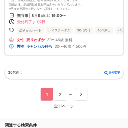
[ マッチングカード発表なし ]
新規女性、新規男性多数お申込みをいただいております。
20:15[ パーティ終了・ご退室 ]
※男女比率調整を行いながら募集しております。
女性からの優先退出になります
💗ご好評につき、男性満席となりました。感謝申し上げます。
熊谷市 | 8月8日(土) 19:00〜
【プロフィールカードとは】
女性のみなさま、素敵なお相手をみつけませんか♡
会話が盛り上がるようプロフィールカードをご用意しております♪
受付終了まで2日
ほとんどの方がおひとり様のご参加です。
★話題探しにもう悩まなくても大丈夫です★
初めての方、おひとり様でも、安心してご参加いただけますよう、女性スタッフ
【マッチングカード】
等が、お客様の立場でサポートさせて頂いております（ご不明点等がございまし
恋きゅんハート
ハイステータス
30代向け
40代向け
バツイ
貴方に代わり良い印象だった方にマッチングカードをお渡し致します☆
たら、お気軽にお声がけください）
【使い方】
理想のお相手を見つけませんか♡
女性
残りわずか
30〜46歳
無料
【1】好印象の方の番号をお書き下さい(最大5枚出せます)
皆様のご参加を、スタッフ一同、心よりお待ちしております。
男性
キャンセル待ち
30〜46歳
4,500円
【2】名前･連絡先･メッセージをお書き下さい♪
◉無料駐車場あり
【3】連絡先をお伝えする方法になるので積極的にご活用下さい♪
💗パーティー終了後、女性から優先退室となります。
★気に入った方だけに自分の連絡先をカードで教えれます★
❤女性無料ご招待および男性特別価格は参加人数に限りがございますので、お早
皆様のご参加お待ちしております♪
めにお申込お待ちしております。
＼恋きゅんハートでは素敵な出逢いを応援しています／
・1対1【1回トーク】フリータイムはございません。
30代向け
条件変更
・パーティーに関する事、婚活に関するお悩みなど、何なりとお気軽にご相談下
さい。
【女性・男性の参加者比率調整を行いながら、総勢10名～20名位で開催しており
ます】
（最少催行人数）女性3名・男性3名
...
1
2
☆急なキャンセル等により異性が3名に満たなかった場合、ご参加費全額返金させ
ていただき開催させて頂きます。
☆≪割安価格制度≫ 最少催行人数 女性3名・男性3名
全11ページ
☆やむを得ず、中止と判断した場合には、遅くとも開催の2時間～3時間前までに
は、ご連絡をさせていただきます。
※当パーティーは、ご参加人数、進捗状況等の諸事情により、内容及び時間等に変
更を生じる場合がございます。
関連する検索条件
※勧誘目的、ご同業者および関係者のお申込みはお断りします。