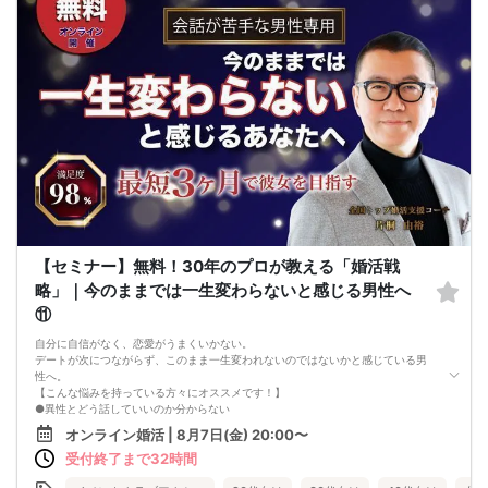
■ 欠席・キャンセル・アカウントについて
無断欠席をされた場合、アカウント停止となる場合があります。
当日の遅刻や欠席により、開始時に全員が揃わない場合があります。
イベント当日の参加キャンセル・無断キャンセルにより、男女比が大きく崩れる
場合があります。
最少催行人数を下回った場合、イベントを中止する場合があります。
■ 人数・スケジュールについて
イベントページ内の「申込状況」等の人数は、キャンセル等により当日の参加人
数と異なる場合があります。
ご参加人数により、イベントの進行やスケジュールが変更となる場合がありま
す。
チケットに「受付終了」と表示されていても、キャンセルが発生した場合は再販
を行う可能性があります。
■ イベント中止・返金について
イベント中止時の返金対象は、チケット代金およびシステム手数料（コンビニ決
済の場合）のみとなります。
【セミナー】無料！30年のプロが教える「婚活戦
交通費・宿泊費・通信費等の返金は行いません。
略」｜今のままでは一生変わらないと感じる男性へ
本イベントチケットの現金精算は受け付けておりません。
■ 行為・マナーについて
⑪
弊社スタッフ・弊社社員に対する待ち伏せ、付きまとい、恋愛的な接触はご遠慮
ください。
自分に自信がなく、恋愛がうまくいかない。
威圧的な言動、暴力的な表現、ハラスメント行為は固くお断りします。
デートが次につながらず、このまま一生変われないのではないかと感じている男
上記のような行為が確認された場合、
性へ。
サービスを中断し、その場でご退場いただく場合があります。
【こんな悩みを持っている方々にオススメです！】
なお、その際の返金は一切行いません。
●異性とどう話していいのか分からない
また、今後のイベントや弊社サービスへのご参加をお断りする場合があります。
●婚活パーティー、合コンで上手くいかない
オンライン婚活 | 8月7日(金) 20:00〜
■ トラブルについて
●デートやお見合いが２回目につながらない
イベント中および終了後に発生した参加者同士のトラブルについて、弊社は一切
受付終了まで32時間
●今のままでは一生変わらない気がする
関与いたしません。
●異性から断られると、自分の人格を否定されている気分になる