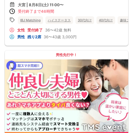
✓ YouTube・Netflix・Amazon Primeなど利用する
大宮 | 8月8日(土) 11:00〜
✓ おうち時間も充実させたい
受付終了まで46時間
✓ 共通の話題で盛り上がりたい
━━━━━━━━━━━━━━━
休日はお出かけも、おうち時間も、
IBJ Matching
ハイステータス
30代向け
40代向け
趣味コン
どちらも楽しめるお相手を見つけませんか？
女性
受付終了
36〜42歳
無料
男性
残り2席
36〜43歳
3,000円
男性先行中！