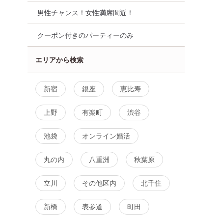
男性チャンス！女性満席間近！
クーポン付きのパーティーのみ
エリアから検索
新宿
銀座
恵比寿
上野
有楽町
渋谷
女性無料
東京都
丸の内
池袋
オンライン婚活
丸の内
八重洲
秋葉原
立川
その他区内
北千住
新橋
表参道
町田