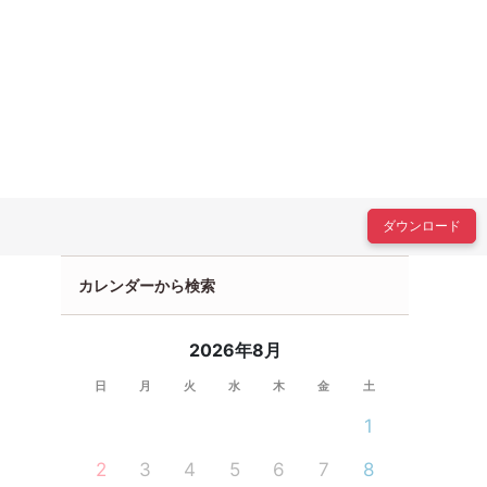
ダウンロード
カレンダーから検索
2026年8月
日
月
火
水
木
金
土
1
2
3
4
5
6
7
8