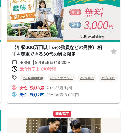
《年収600万円以上or公務員などの男性》 相
手を尊重できる30代の男女限定
有楽町 | 8月9日(日) 13:20〜
受付終了まで10時間
個室
女性無料
IBJ Matching
東京都
ハイステータス
銀座
20代向け
30代向け
個室
女性
残り3席
29〜37歳
無料
男性
残り2席
29〜39歳
3,000円
開催確定