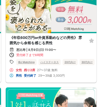
《年収600万円or外資系勤めなどの男性》 雰
囲気から余裕を感じる男性
恵比寿 | 8月9日(日) 11:00〜
受付終了まで8時間
新宿
IBJ Matching
ハイステータス
20代向け
30代向け
個室
女性
残り2席
27〜37歳
無料
男性
受付終了
29〜39歳
3,000円