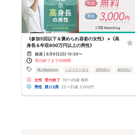
《参加5回以下＆褒められ容姿の女性》 ×《高
身長＆年収600万円以上の男性》
銀座 | 8月9日(日) 13:30〜
受付終了まで10時間
IBJ Matching
ハイステータス
20代向け
30代向け
女性
受付終了
19〜26歳
無料
男性
残り2席
22〜31歳
3,000円