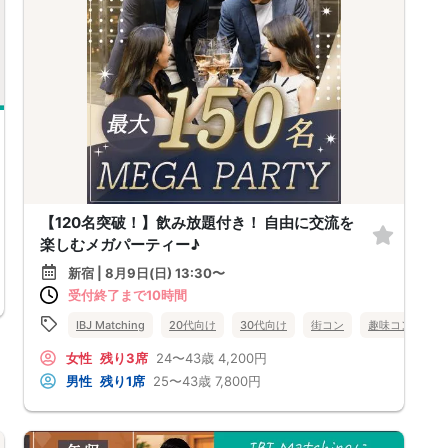
【120名突破！】飲み放題付き！ 自由に交流を
個室
女性無料
東京都
銀座
楽しむメガパーティー♪
新宿 | 8月9日(日) 13:30〜
受付終了まで10時間
IBJ Matching
20代向け
30代向け
街コン
趣味コン
体
女性
残り3席
24〜43歳
4,200円
男性
残り1席
25〜43歳
7,800円