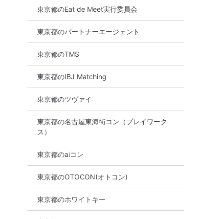
東京都のEat de Meet実行委員会
東京都のパートナーエージェント
東京都のTMS
東京都のIBJ Matching
東京都のツヴァイ
東京都の名古屋東海街コン（プレイワーク
ス）
東京都のaiコン
験コン
東京都
新宿
東京都のOTOCON(オトコン)
東京都のホワイトキー