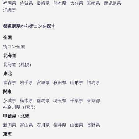
福岡県
佐賀県
長崎県
熊本県
大分県
宮崎県
鹿児島県
沖縄県
都道府県から街コンを探す
全国
街コン全国
北海道
北海道
（
札幌
）
東北
青森県
岩手県
宮城県
秋田県
山形県
福島県
関東
茨城県
栃木県
群馬県
埼玉県
千葉県
東京都
神奈川県
（
横浜
）
甲信越・北陸
新潟県
富山県
石川県
福井県
山梨県
長野県
東海