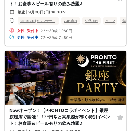
ト！お食事＆ビール有りの飲み放題♪
銀座 | 9月20日(日) 18:30〜
serendate[セレンデート]
20代向け
30代向け
街コン
食事
女性
受付中
22〜39歳
1,980円
男性
受付中
22〜39歳
7,480円
Newオープン！【PRONTOコラボイベント】銀座
旗艦店で開催！！非日常と高級感が導く特別イベン
ト！お食事＆ビール有りの飲み放題♪