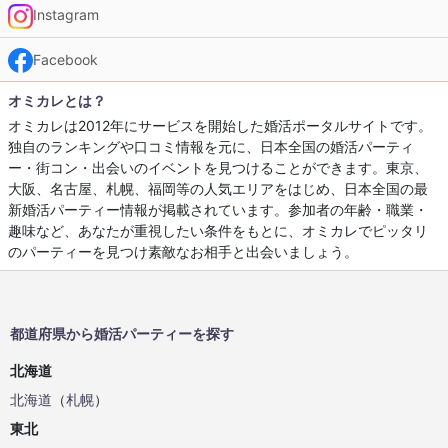
Instagram
Facebook
オミカレとは？
オミカレは2012年にサービスを開始した婚活ポータルサイトです。
独自のランキングや口コミ情報を元に、日本全国の婚活パーティ
ー・街コン・出会いのイベントを見つけることができます。東京、
大阪、名古屋、札幌、福岡等の人気エリアをはじめ、日本全国の最
新婚活パーティー情報が掲載されています。参加者の年齢・職業・
趣味など、あなたが重視したい条件をもとに、オミカレでピッタリ
のパーティーを見つけ素敵なお相手と出会いましょう。
都道府県から婚活パーティーを探す
北海道
北海道
（
札幌
）
東北