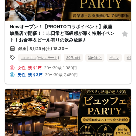
Newオープン！【PRONTOコラボイベント】銀座
旗艦店で開催！！非日常と高級感が導く特別イベン
ト！お食事＆ビール有りの飲み放題♪
銀座 | 8月29日(土) 18:30〜
serendate[セレンデート]
20代向け
30代向け
街コン
食事
女性
残り1席
20〜39歳
1,980円
男性
残り3席
20〜39歳
7,480円