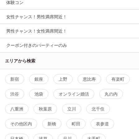
体験コン
女性チャンス！男性満席間近！
男性チャンス！女性満席間近！
クーポン付きのパーティーのみ
エリアから検索
新宿
銀座
上野
恵比寿
有楽町
渋谷
池袋
オンライン婚活
丸の内
八重洲
秋葉原
立川
北千住
その他区内
新橋
町田
表参道
日本橋
浅草
品川
大手町