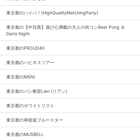
東京都のハイパ！(HighQualityMatchingParty)
東京都の【中目黒】遊び心満載の大人の街コンBeer Pong ＆
Darts Night
東京都のPROUD40
東京都のハピネスツアー
東京都のMSNI
東京都のパン教室Lien (リアン)
東京都のホワイトリスト
東京都の神楽坂ブルースター
東京都のMUSBELL