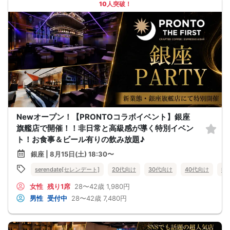
10人突破！
Newオープン！【PRONTOコラボイベント】銀座
旗艦店で開催！！非日常と高級感が導く特別イベン
ト！お食事＆ビール有りの飲み放題♪
銀座 | 8月15日(土) 18:30〜
serendate[セレンデート]
20代向け
30代向け
40代向け
街
女性
残り1席
28〜42歳
1,980円
男性
受付中
28〜42歳
7,480円