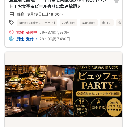
ト！お食事＆ビール有りの飲み放題♪
銀座 | 9月19日(土) 18:30〜
serendate[セレンデート]
20代向け
30代向け
街コン
食事
女性
受付中
26〜37歳
1,980円
男性
受付中
28〜39歳
7,480円