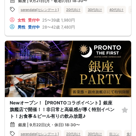
銀座 | 9月21日(月・敬老の日) 18:30〜
serendate[セレンデート]
20代向け
30代向け
40代向け
街
女性
受付中
25〜39歳
1,980円
男性
受付中
28〜42歳
7,480円
Newオープン！【PRONTOコラボイベント】銀座
旗艦店で開催！！非日常と高級感が導く特別イベン
ト！お食事＆ビール有りの飲み放題♪
銀座 | 9月22日(火・休日) 18:30〜
serendate[セレンデート]
20代向け
30代向け
街コン
食事