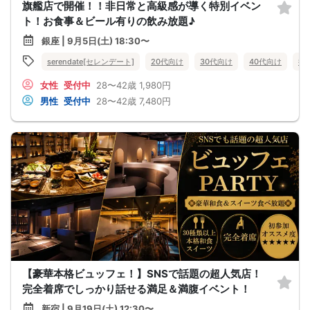
旗艦店で開催！！非日常と高級感が導く特別イベン
ト！お食事＆ビール有りの飲み放題♪
銀座 | 9月5日(土) 18:30〜
serendate[セレンデート]
20代向け
30代向け
40代向け
街
女性
受付中
28〜42歳
1,980円
男性
受付中
28〜42歳
7,480円
【豪華本格ビュッフェ！】SNSで話題の超人気店！
完全着席でしっかり話せる満足＆満腹イベント！
新宿 | 9月19日(土) 12:30〜