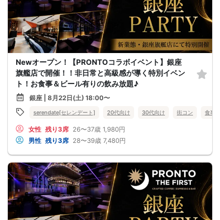
Newオープン！【PRONTOコラボイベント】銀座
旗艦店で開催！！非日常と高級感が導く特別イベン
ト！お食事＆ビール有りの飲み放題♪
銀座 | 8月22日(土) 18:00〜
serendate[セレンデート]
20代向け
30代向け
街コン
食事
女性
残り3席
26〜37歳
1,980円
男性
残り3席
28〜39歳
7,480円