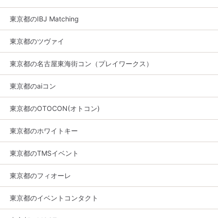
東京都のIBJ Matching
東京都のツヴァイ
東京都の名古屋東海街コン（プレイワークス）
東京都のaiコン
東京都のOTOCON(オトコン)
東京都のホワイトキー
東京都のTMSイベント
東京都のフィオーレ
東京都のイベントコンタクト