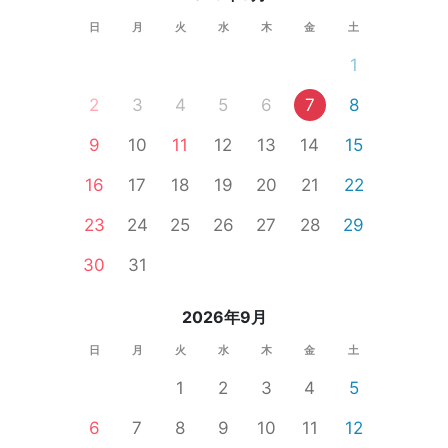
日
月
火
水
木
金
土
1
2
3
4
5
6
7
8
9
10
11
12
13
14
15
16
17
18
19
20
21
22
23
24
25
26
27
28
29
30
31
2026年9月
日
月
火
水
木
金
土
1
2
3
4
5
6
7
8
9
10
11
12