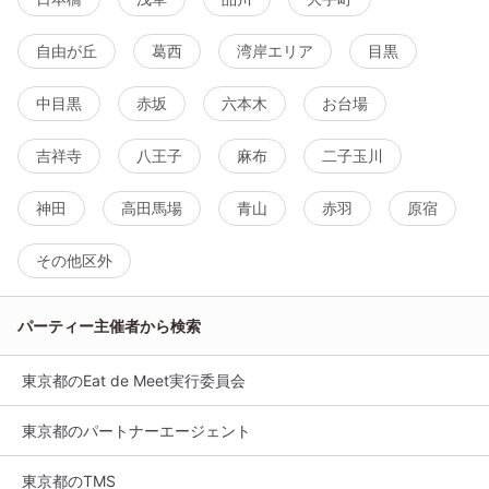
自由が丘
葛西
湾岸エリア
目黒
中目黒
赤坂
六本木
お台場
吉祥寺
八王子
麻布
二子玉川
神田
高田馬場
青山
赤羽
原宿
その他区外
パーティー主催者から検索
東京都のEat de Meet実行委員会
東京都のパートナーエージェント
東京都のTMS