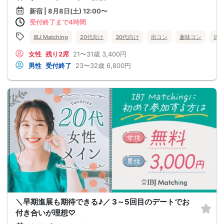
新宿 | 8月8日(土) 12:00〜
受付終了まで4時間
IBJ Matching
20代向け
30代向け
街コン
趣味コン
体
女性
残り2席
21〜31歳
3,400円
男性
受付終了
23〜32歳
6,800円
＼早期進展も期待できる♪／ 3～5回目のデートでお
付き合いが理想♡