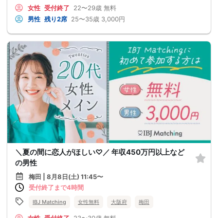
女性
受付終了
22〜29歳
無料
男性
残り2席
25〜35歳
3,000円
＼夏の間に恋人がほしい♡／ 年収450万円以上など
の男性
梅田 | 8月8日(土) 11:45〜
受付終了まで4時間
IBJ Matching
女性無料
大阪府
梅田