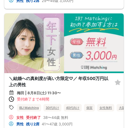
男性
残り2席
29〜49歳
3,000円
＼結婚への真剣度が高い方限定♡／ 年収500万円以
上の男性
梅田 | 8月8日(土) 11:30〜
受付終了まで4時間
IBJ Matching
30代向け
40代向け
個室
女性無料
大阪
女性
受付終了
38〜44歳
無料
男性
残り2席
41〜47歳
3,000円