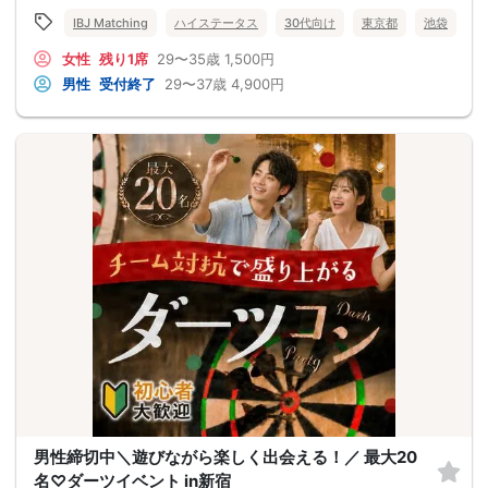
IBJ Matching
ハイステータス
30代向け
東京都
池袋
女性
残り1席
29〜35歳
1,500円
男性
受付終了
29〜37歳
4,900円
男性締切中＼遊びながら楽しく出会える！／ 最大20
名♡ダーツイベント in新宿