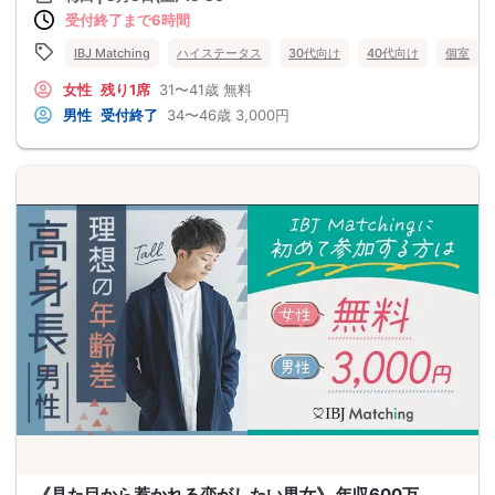
受付終了まで6時間
IBJ Matching
ハイステータス
30代向け
40代向け
個室
女性
残り1席
31〜41歳
無料
男性
受付終了
34〜46歳
3,000円
《見た目から惹かれる恋がしたい男女》 年収600万