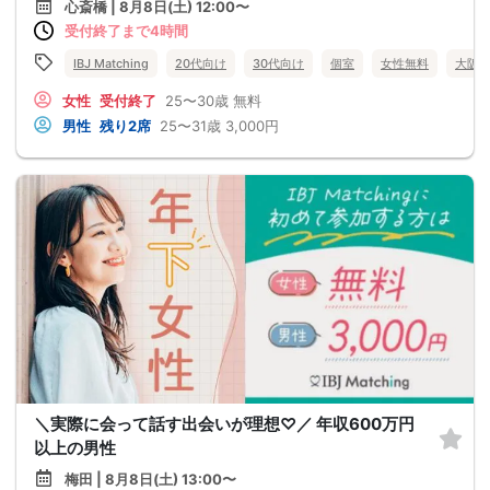
心斎橋 | 8月8日(土) 12:00〜
受付終了まで4時間
IBJ Matching
20代向け
30代向け
個室
女性無料
大阪
女性
受付終了
25〜30歳
無料
男性
残り2席
25〜31歳
3,000円
＼実際に会って話す出会いが理想♡／ 年収600万円
以上の男性
梅田 | 8月8日(土) 13:00〜