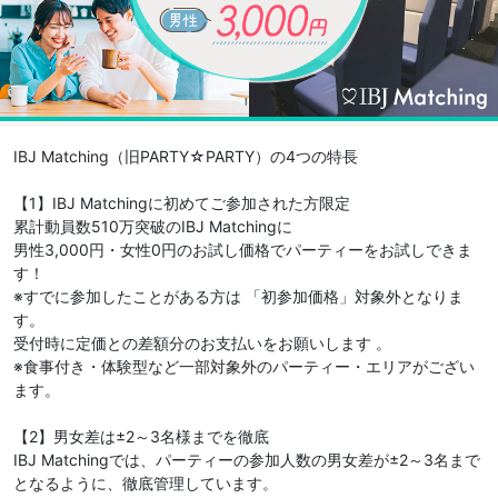
IBJ Matching（旧PARTY☆PARTY）の4つの特長
【1】IBJ Matchingに初めてご参加された方限定
累計動員数510万突破のIBJ Matchingに
男性3,000円・女性0円のお試し価格でパーティーをお試しできま
す！
※すでに参加したことがある方は 「初参加価格」対象外となりま
す。
受付時に定価との差額分のお支払いをお願いします 。
※食事付き・体験型など一部対象外のパーティー・エリアがござい
ます。
【2】男女差は±2～3名様までを徹底
IBJ Matchingでは、パーティーの参加人数の男女差が±2～3名まで
となるように、徹底管理しています。