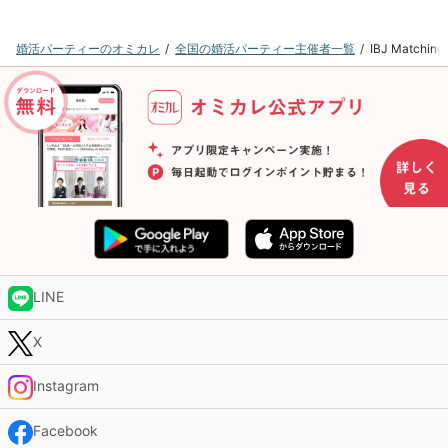
婚活パーティーのオミカレ
全国の婚活パーティー主催者一覧
IBJ Matc
LINE
X
Instagram
Facebook