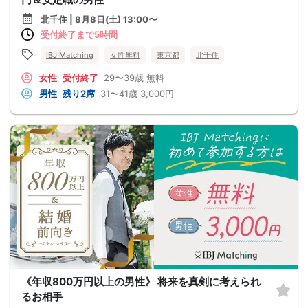
北千住 | 8月8日(土) 13:00〜
受付終了まで5時間
IBJ Matching
女性無料
東京都
北千住
女性
受付終了
29〜39歳
無料
男性
残り2席
31〜41歳
3,000円
《年収800万円以上の男性》 将来を真剣に考えられ
るお相手