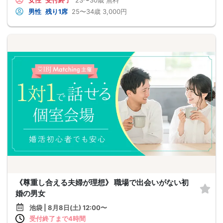
女性
受付終了
23〜30歳
無料
男性
残り1席
25〜34歳
3,000円
《尊重し合える夫婦が理想》 職場で出会いがない初
婚の男女
池袋 | 8月8日(土) 12:00〜
受付終了まで4時間