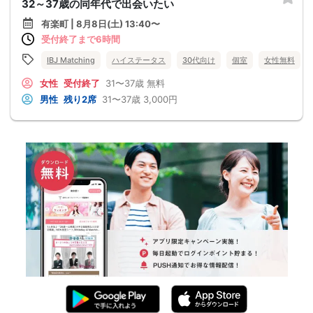
32～37歳の同年代で出会いたい
有楽町 | 8月8日(土) 13:40〜
受付終了まで6時間
IBJ Matching
ハイステータス
30代向け
個室
女性無料
女性
受付終了
31〜37歳
無料
男性
残り2席
31〜37歳
3,000円