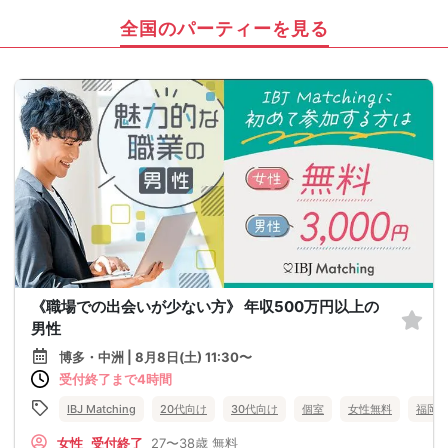
全国のパーティーを見る
《職場での出会いが少ない方》 年収500万円以上の
男性
博多・中洲 | 8月8日(土) 11:30〜
受付終了まで4時間
IBJ Matching
20代向け
30代向け
個室
女性無料
福岡
女性
受付終了
27〜38歳
無料