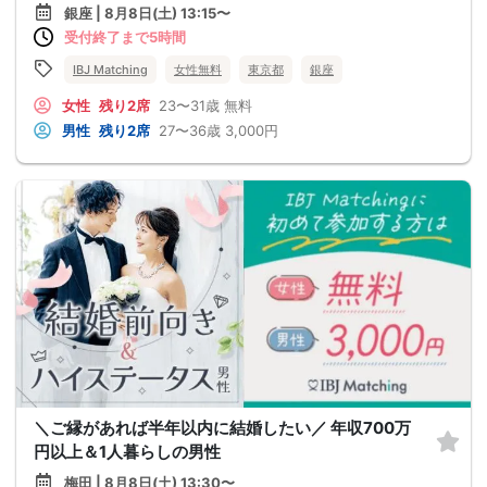
銀座 | 8月8日(土) 13:15〜
受付終了まで5時間
IBJ Matching
女性無料
東京都
銀座
女性
残り2席
23〜31歳
無料
男性
残り2席
27〜36歳
3,000円
＼ご縁があれば半年以内に結婚したい／ 年収700万
円以上＆1人暮らしの男性
梅田 | 8月8日(土) 13:30〜