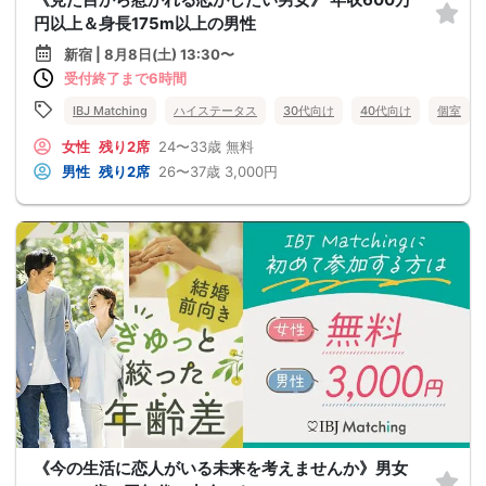
円以上＆身長175m以上の男性
新宿 | 8月8日(土) 13:30〜
受付終了まで6時間
IBJ Matching
ハイステータス
30代向け
40代向け
個室
女性
残り2席
24〜33歳
無料
男性
残り2席
26〜37歳
3,000円
《今の生活に恋人がいる未来を考えませんか》男女