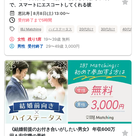
で、スマートにエスコートしてくれる彼
恵比寿 | 8月8日(土) 13:00〜
受付終了まで5時間
IBJ Matching
ハイステータス
20代向け
30代向け
40代向
女性
残り1席
19〜39歳
無料
男性
受付終了
29〜49歳
3,000円
《結婚前提のお付き合いがしたい男女》 年収600万
円＆安定職の男性