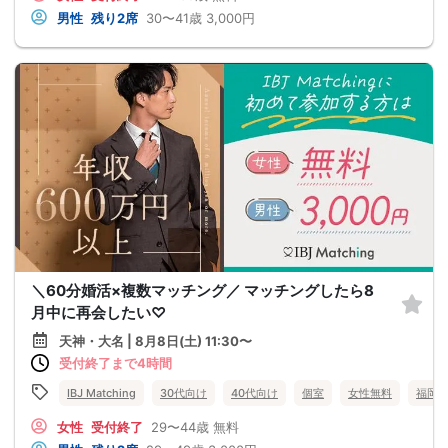
男性
残り2席
30〜41歳
3,000円
＼60分婚活×複数マッチング／ マッチングしたら8
月中に再会したい♡
天神・大名 | 8月8日(土) 11:30〜
受付終了まで4時間
IBJ Matching
30代向け
40代向け
個室
女性無料
福岡
女性
受付終了
29〜44歳
無料