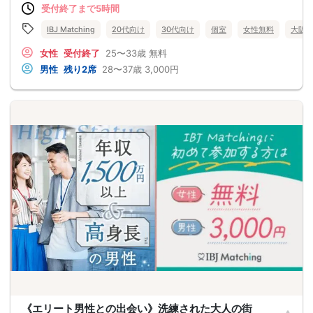
受付終了まで5時間
IBJ Matching
20代向け
30代向け
個室
女性無料
大阪
女性
受付終了
25〜33歳
無料
男性
残り2席
28〜37歳
3,000円
《エリート男性との出会い》洗練された大人の街