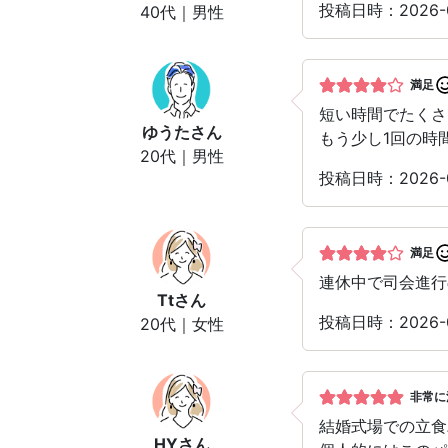
投稿日時：2026-0
40代｜男性
満足
短い時間でたくさ
ゆうた
さん
もう少し1回の時
20代｜男性
投稿日時：2026-0
満足
連休中で司会進行
Tt
さん
投稿日時：2026-0
20代｜女性
非常に
結婚式場での立食
HY
さん