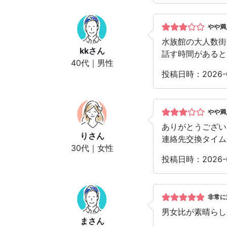
やや満
水族館の大人数街
kk
さん
話す時間があると
40代｜男性
投稿日時：2026-0
やや満
ありがとうござい
り
さん
連絡先交換タイム
30代｜女性
投稿日時：2026-0
非常に
男女比が素晴らし
ま
さん