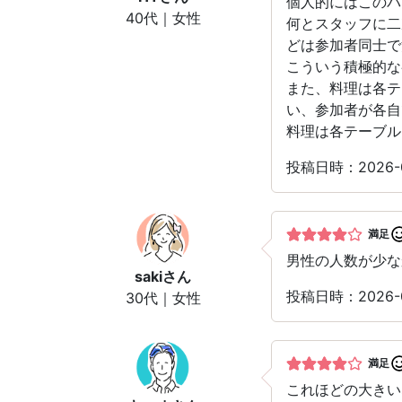
個人的にはこのパ
40代｜女性
何とスタッフに二
どは参加者同士で
こういう積極的な
また、料理は各テ
い、参加者が各自
料理は各テーブル
投稿日時：2026-0
満足
男性の人数が少な
saki
さん
投稿日時：2026-0
30代｜女性
満足
これほどの大き