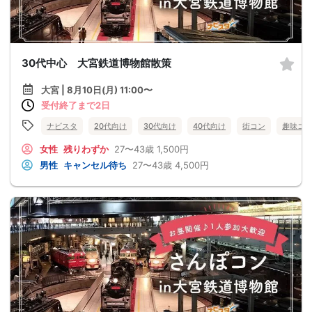
30代中心 大宮鉄道博物館散策
大宮 | 8月10日(月) 11:00〜
受付終了まで2日
ナビスタ
20代向け
30代向け
40代向け
街コン
趣味コ
女性
残りわずか
27〜43歳
1,500円
男性
キャンセル待ち
27〜43歳
4,500円