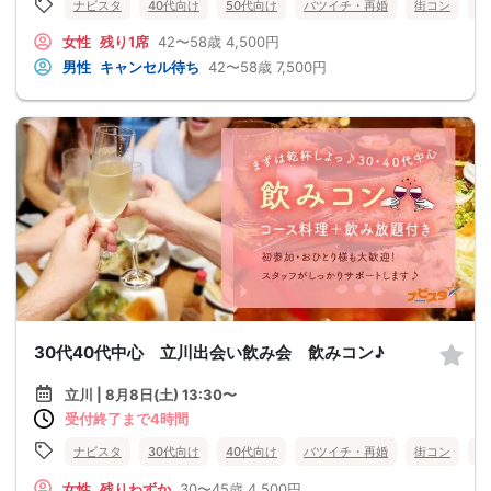
ナビスタ
40代向け
50代向け
バツイチ・再婚
街コン
食
女性
残り1席
42〜58歳
4,500円
男性
キャンセル待ち
42〜58歳
7,500円
30代40代中心 立川出会い飲み会 飲みコン♪
立川 | 8月8日(土) 13:30〜
受付終了まで4時間
ナビスタ
30代向け
40代向け
バツイチ・再婚
街コン
食
女性
残りわずか
30〜45歳
4,500円