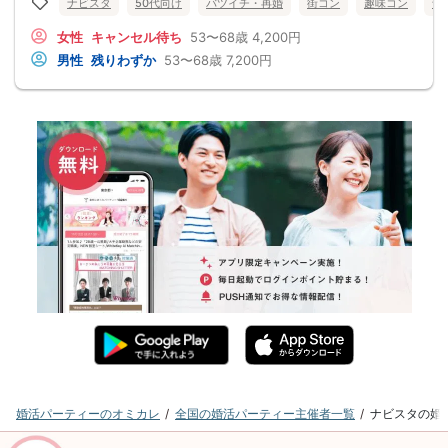
ナビスタ
50代向け
バツイチ・再婚
街コン
趣味コン
食
女性
キャンセル待ち
53〜68歳
4,200円
男性
残りわずか
53〜68歳
7,200円
婚活パーティーのオミカレ
全国の婚活パーティー主催者一覧
ナビスタの婚