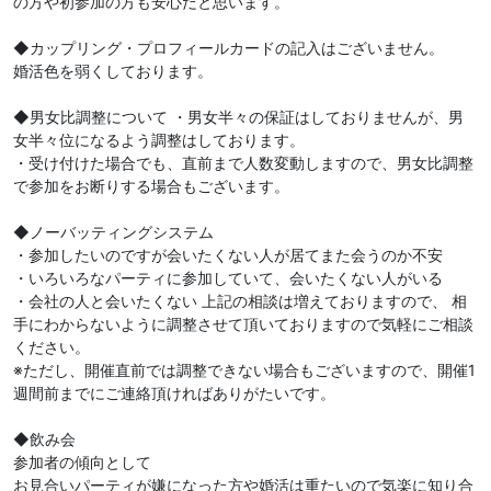
の方や初参加の方も安心だと思います。
◆カップリング・プロフィールカードの記入はございません。
婚活色を弱くしております。
◆男女比調整について ・男女半々の保証はしておりませんが、男
女半々位になるよう調整はしております。
・受け付けた場合でも、直前まで人数変動しますので、男女比調整
で参加をお断りする場合もございます。
◆ノーバッティングシステム
・参加したいのですが会いたくない人が居てまた会うのか不安
・いろいろなパーティに参加していて、会いたくない人がいる
・会社の人と会いたくない 上記の相談は増えておりますので、 相
手にわからないように調整させて頂いておりますので気軽にご相談
ください。
※ただし、開催直前では調整できない場合もございますので、開催1
週間前までにご連絡頂ければありがたいです。
◆飲み会
参加者の傾向として
お見合いパーティが嫌になった方や婚活は重たいので気楽に知り合