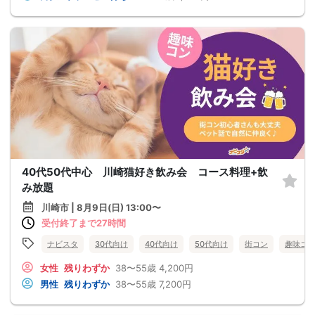
40代50代中心 川崎猫好き飲み会 コース料理+飲
み放題
川崎市 | 8月9日(日) 13:00〜
受付終了まで27時間
ナビスタ
30代向け
40代向け
50代向け
街コン
趣味コ
女性
残りわずか
38〜55歳
4,200円
男性
残りわずか
38〜55歳
7,200円