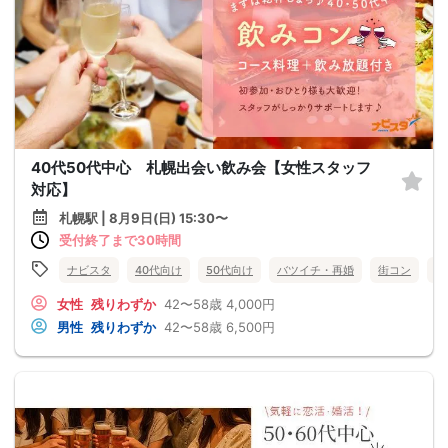
40代50代中心 札幌出会い飲み会【女性スタッフ
対応】
札幌駅 | 8月9日(日) 15:30〜
受付終了まで30時間
ナビスタ
40代向け
50代向け
バツイチ・再婚
街コン
趣
女性
残りわずか
42〜58歳
4,000円
男性
残りわずか
42〜58歳
6,500円