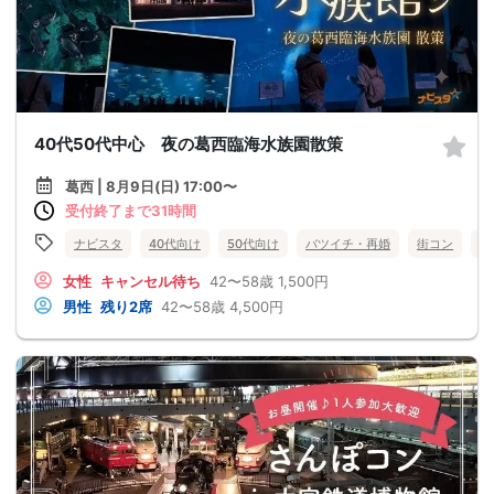
40代50代中心 夜の葛西臨海水族園散策
葛西 | 8月9日(日) 17:00〜
受付終了まで31時間
ナビスタ
40代向け
50代向け
バツイチ・再婚
街コン
趣
女性
キャンセル待ち
42〜58歳
1,500円
男性
残り2席
42〜58歳
4,500円