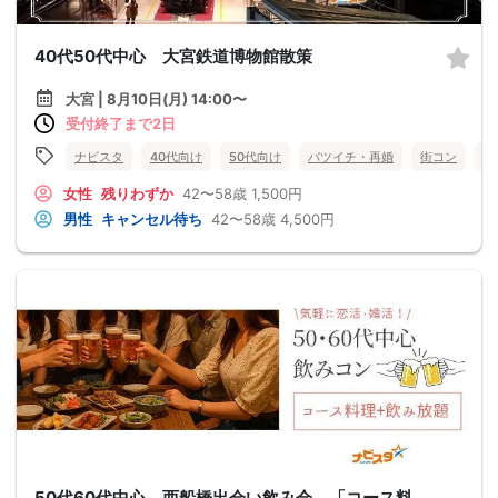
40代50代中心 大宮鉄道博物館散策
大宮 | 8月10日(月) 14:00〜
受付終了まで2日
ナビスタ
40代向け
50代向け
バツイチ・再婚
街コン
趣
女性
残りわずか
42〜58歳
1,500円
男性
キャンセル待ち
42〜58歳
4,500円
50代60代中心 西船橋出会い飲み会 「コース料