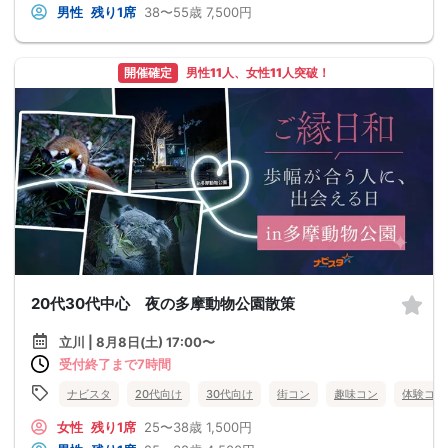
男性
残り1席
38〜55歳
7,500円
開催確定
男性11人、女性11人突破！
20代30代中心 夜の多摩動物公園散策
立川 | 8月8日(土) 17:00〜
受付終了まで7時間
ナビスタ
20代向け
30代向け
街コン
趣味コン
体験コン
女性
残り1席
25〜38歳
1,500円