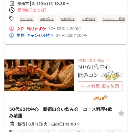
船橋市 | 8月10日(月) 19:30〜
受付終了まで2日
ナビスタ
30代向け
40代向け
50代向け
バツイチ・再婚
女性
残りわずか
37〜52歳
4,200円
男性
キャンセル待ち
37〜52歳
7,200円
50代60代中心 新宿出会い飲み会 コース料理+飲
み放題
新宿 | 8月11日(火・山の日) 13:00〜