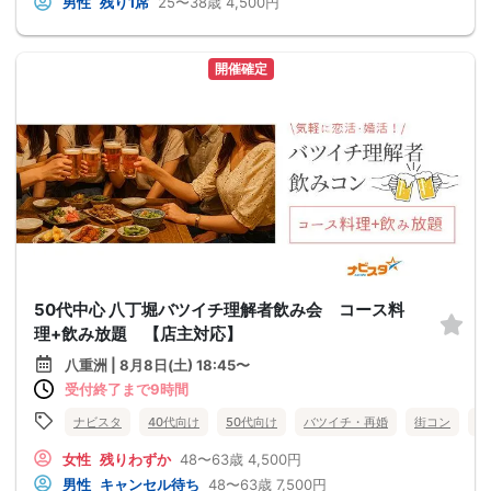
男性
残り1席
25〜38歳
4,500円
開催確定
50代中心 八丁堀バツイチ理解者飲み会 コース料
理+飲み放題 【店主対応】
八重洲 | 8月8日(土) 18:45〜
受付終了まで9時間
ナビスタ
40代向け
50代向け
バツイチ・再婚
街コン
趣
女性
残りわずか
48〜63歳
4,500円
男性
キャンセル待ち
48〜63歳
7,500円