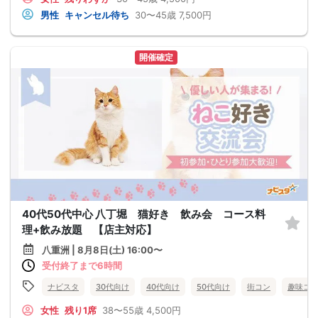
男性
キャンセル待ち
30〜45歳
7,500円
開催確定
40代50代中心 八丁堀 猫好き 飲み会 コース料
理+飲み放題 【店主対応】
八重洲 | 8月8日(土) 16:00〜
受付終了まで6時間
ナビスタ
30代向け
40代向け
50代向け
街コン
趣味コ
女性
残り1席
38〜55歳
4,500円