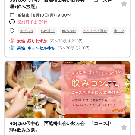
理+飲み放題」
船橋市 | 8月10日(月) 19:00〜
受付終了まで2日
ナビスタ
40代向け
50代向け
バツイチ・再婚
街コン
食
女性
残りわずか
55〜70歳
4,200円
男性
キャンセル待ち
55〜70歳
7,200円
40代50代中心 西船橋出会い飲み会 「コース料
理+飲み放題」