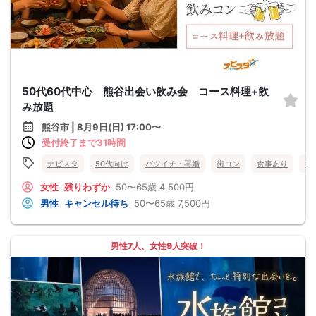
50代60代中心 熊谷出会い飲み会 コース料理+飲
み放題
熊谷市 | 8月9日(日) 17:00〜
受付終了まで31時間
ナビスタ
50代向け
バツイチ・再婚
街コン
食事あり
埼
女性
残りわずか
50〜65歳
4,500円
男性
キャンセル待ち
50〜65歳
7,500円
男性7人、女性9人突破！