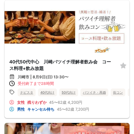
40代50代中心 川崎バツイチ理解者飲み会 コー
ス料理+飲み放題
川崎市 | 8月9日(日) 13:30〜
受付終了まで28時間
ナビスタ
40代向け
50代向け
バツイチ・再婚
街コン
食
女性
残りわずか
45〜62歳
4,200円
男性
キャンセル待ち
45〜62歳
7,200円