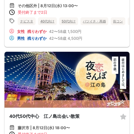
その他区外 | 8月12日(水) 13:00〜
受付終了まで2日
ナビスタ
40代向け
50代向け
バツイチ・再婚
街コン
趣
女性
残りわずか
42〜58歳
1,500円
男性
残りわずか
42〜58歳
4,500円
40代50代中心 江ノ島出会い散策
藤沢市 | 8月12日(水) 18:00〜