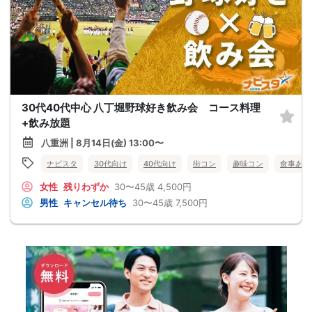
30代40代中心 八丁堀野球好き飲み会 コース料理
+飲み放題
八重洲 | 8月14日(金) 13:00〜
ナビスタ
30代向け
40代向け
街コン
趣味コン
食事あり
女性
残りわずか
30〜45歳
4,500円
男性
キャンセル待ち
30〜45歳
7,500円