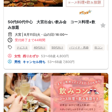
50代60代中心 大宮出会い飲み会 コース料理+飲
み放題
大宮 | 8月11日(火・山の日) 16:00〜
受付終了まで44時間
ナビスタ
40代向け
50代向け
バツイチ・再婚
街コン
食
女性
残りわずか
53〜68歳
4,800円
男性
キャンセル待ち
53〜68歳
7,800円