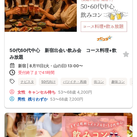
50代60代中心 新宿出会い飲み会 コース料理+飲
み放題
新宿 | 8月11日(火・山の日) 13:00〜
受付終了まで41時間
ナビスタ
50代向け
バツイチ・再婚
街コン
趣味コン
食
女性
キャンセル待ち
53〜68歳
4,200円
男性
残りわずか
53〜68歳
7,200円