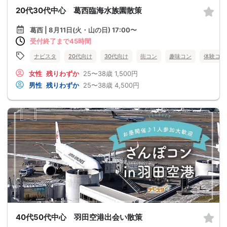
20代30代中心 葛西臨海水族園散策
葛西 | 8月11日(火・山の日) 17:00〜
受付終了まで45時間
ナビスタ
20代向け
30代向け
街コン
趣味コン
体験コン
女性
残りわずか
25〜38歳
1,500円
男性
残りわずか
25〜38歳
4,500円
40代50代中心 羽田空港出会い散策