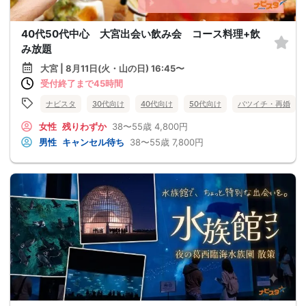
40代50代中心 大宮出会い飲み会 コース料理+飲
み放題
大宮 | 8月11日(火・山の日) 16:45〜
受付終了まで45時間
ナビスタ
30代向け
40代向け
50代向け
バツイチ・再婚
女性
残りわずか
38〜55歳
4,800円
男性
キャンセル待ち
38〜55歳
7,800円