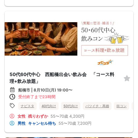
50代60代中心 西船橋出会い飲み会 「コース料
理+飲み放題」
船橋市 | 8月10日(月) 19:00〜
受付終了まで23時間
ナビスタ
40代向け
50代向け
バツイチ・再婚
街コン
食
女性
残りわずか
55〜70歳
4,200円
男性
キャンセル待ち
55〜70歳
7,200円