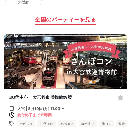
大阪府
全国のパーティーを見る
30代中心 大宮鉄道博物館散策
大宮 | 8月10日(月) 11:00〜
受付終了まで15時間
ナビスタ
20代向け
30代向け
40代向け
街コン
趣味コ