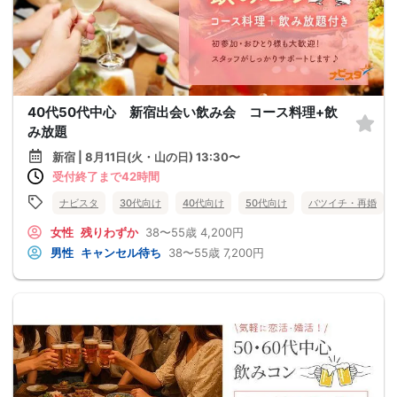
40代50代中心 新宿出会い飲み会 コース料理+飲
み放題
新宿 | 8月11日(火・山の日) 13:30〜
受付終了まで42時間
ナビスタ
30代向け
40代向け
50代向け
バツイチ・再婚
女性
残りわずか
38〜55歳
4,200円
男性
キャンセル待ち
38〜55歳
7,200円