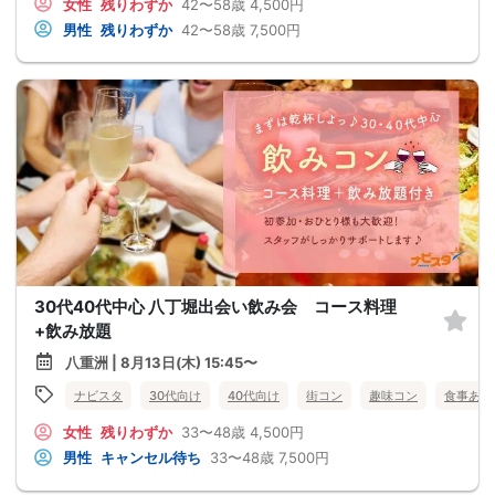
女性
残りわずか
42〜58歳
4,500円
男性
残りわずか
42〜58歳
7,500円
30代40代中心 八丁堀出会い飲み会 コース料理
+飲み放題
八重洲 | 8月13日(木) 15:45〜
ナビスタ
30代向け
40代向け
街コン
趣味コン
食事あり
女性
残りわずか
33〜48歳
4,500円
男性
キャンセル待ち
33〜48歳
7,500円