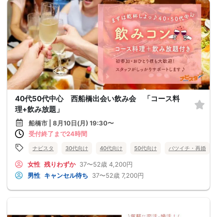
40代50代中心 西船橋出会い飲み会 「コース料
理+飲み放題」
船橋市 | 8月10日(月) 19:30〜
受付終了まで24時間
ナビスタ
30代向け
40代向け
50代向け
バツイチ・再婚
女性
残りわずか
37〜52歳
4,200円
男性
キャンセル待ち
37〜52歳
7,200円