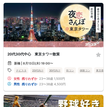
20代30代中心 東京タワー散策
新橋 | 8月13日(木) 19:00〜
ナビスタ
20代向け
30代向け
街コン
体験コン
東京都
女性
残りわずか
23〜38歳
1,500円
男性
残りわずか
23〜38歳
4,500円