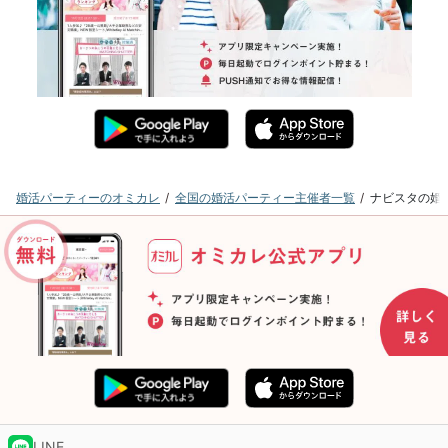
婚活パーティーのオミカレ
全国の婚活パーティー主催者一覧
ナビスタの婚
LINE