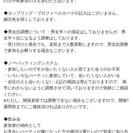
の方や初参加の方も安心だと思います。
◆カップリング・プロフィールカードの記入はございません。
婚活色を弱くしております。
◆男女比調整について ・男女半々の保証はしておりませんが、男
女半々位になるよう調整はしております。
・受け付けた場合でも、直前まで人数変動しますので、男女比調整
で参加をお断りする場合もございます。
◆ノーバッティングシステム
・参加したいのですが会いたくない人が居てまた会うのか不安
・いろいろなパーティに参加していて、会いたくない人がいる
・会社の人と会いたくない 上記の相談は増えておりますので、 相
手にわからないように調整させて頂いておりますので気軽にご相談
ください。
※ただし、開催直前では調整できない場合もございますので、開催1
週間前までにご連絡頂ければありがたいです。
◆飲み会
参加者の傾向として
お見合いパーティが嫌になった方や婚活は重たいので気楽に知り合