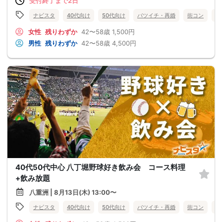
受付終了まで2日
ナビスタ
40代向け
50代向け
バツイチ・再婚
街コン
趣
女性
残りわずか
42〜58歳
1,500円
男性
残りわずか
42〜58歳
4,500円
40代50代中心 八丁堀野球好き飲み会 コース料理
+飲み放題
八重洲 | 8月13日(木) 13:00〜
ナビスタ
40代向け
50代向け
バツイチ・再婚
街コン
趣