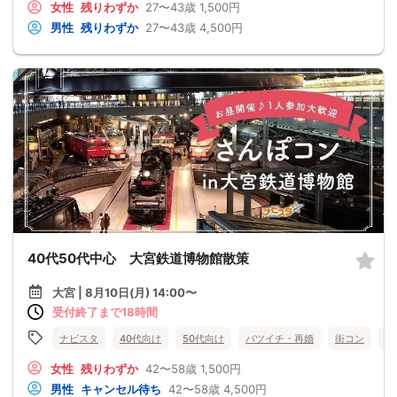
女性
残りわずか
27〜43歳
1,500円
男性
残りわずか
27〜43歳
4,500円
40代50代中心 大宮鉄道博物館散策
大宮 | 8月10日(月) 14:00〜
受付終了まで18時間
ナビスタ
40代向け
50代向け
バツイチ・再婚
街コン
趣
女性
残りわずか
42〜58歳
1,500円
男性
キャンセル待ち
42〜58歳
4,500円