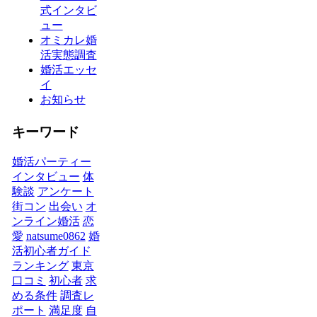
式インタビ
ュー
オミカレ婚
活実態調査
婚活エッセ
イ
お知らせ
キーワード
婚活パーティー
インタビュー
体
験談
アンケート
街コン
出会い
オ
ンライン婚活
恋
愛
natsume0862
婚
活初心者ガイド
ランキング
東京
口コミ
初心者
求
める条件
調査レ
ポート
満足度
自