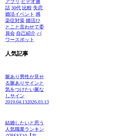
アプリ
ビデオ通
話
30代
比較
失恋
婚活イベント
感
染症対策
婚活ひ
とこと言わせて委
員会
自己紹介
パ
ワースポット
人気記事
脈あり男性が見せ
る脈ありサインと
気をつけたい脈な
しサイン
2019.04.13
2026.03.13
結婚したいと思う
人気職業ランキン
グBEST10【女