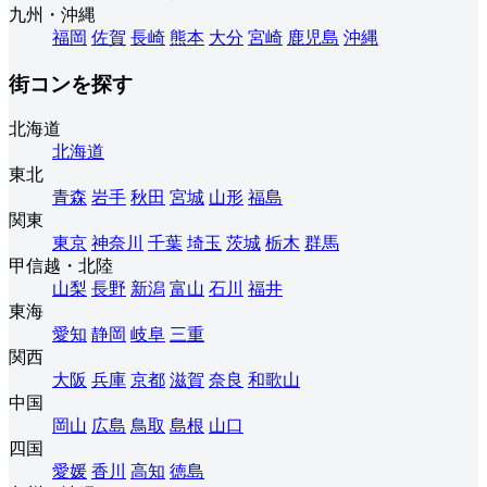
九州・沖縄
福岡
佐賀
長崎
熊本
大分
宮崎
鹿児島
沖縄
街コンを探す
北海道
北海道
東北
青森
岩手
秋田
宮城
山形
福島
関東
東京
神奈川
千葉
埼玉
茨城
栃木
群馬
甲信越・北陸
山梨
長野
新潟
富山
石川
福井
東海
愛知
静岡
岐阜
三重
関西
大阪
兵庫
京都
滋賀
奈良
和歌山
中国
岡山
広島
鳥取
島根
山口
四国
愛媛
香川
高知
徳島