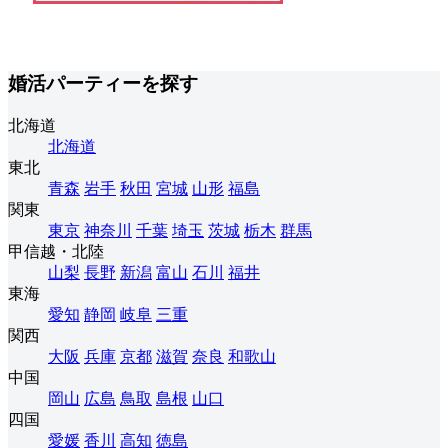
婚活パーティーを探す
北海道
北海道
東北
青森
岩手
秋田
宮城
山形
福島
関東
東京
神奈川
千葉
埼玉
茨城
栃木
群馬
甲信越・北陸
山梨
長野
新潟
富山
石川
福井
東海
愛知
静岡
岐阜
三重
関西
大阪
兵庫
京都
滋賀
奈良
和歌山
中国
岡山
広島
鳥取
島根
山口
四国
愛媛
香川
高知
徳島