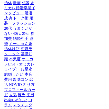
治体
漫画
相談
オ
ミカレ婚活卒業イ
ンタビュー
婚活
成功
トーク術
服
装・ファッション
20代
うまくいか
ない
40代
婚活
参
加費
結婚相手
運
勢
くーちゃん婚
活体験記
恋愛テ
クニック
基礎知
識
本気度
オミカ
レLive（オミカレ
ライブ）
12星座
結婚したい
本音
費用
趣味コン
恋
活
NOVIO
断り方
プロフィールカー
ド
人気
彼氏
平日
出会いがない
コ
ラム
マッチング