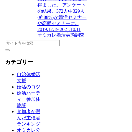
得ました。 アンケート
の結果、372人中329人
(約88%)が婚活セミナー
や恋愛セミナーに...
2019.12.19
2021.10.11
オミカレ婚活実態調査
カテゴリー
自治体婚活
支援
婚活のコツ
婚活パーテ
ィー参加体
験談
参加者が選
んだ主催者
ランキング
オミカレ公