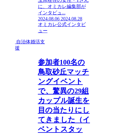
玉県在住の女性・Tさん
に、オミカレ編集部が
インタビュ...
2024.08.06
2024.08.28
オミカレ公式インタビ
ュー
自治体婚活支
援
参加者100名の
鳥取砂丘マッチ
ングイベント
で、驚異の29組
カップル誕生を
目の当たりにし
てきました（イ
ベントスタッ