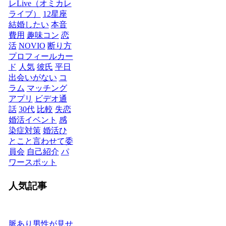
レLive（オミカレ
ライブ）
12星座
結婚したい
本音
費用
趣味コン
恋
活
NOVIO
断り方
プロフィールカー
ド
人気
彼氏
平日
出会いがない
コ
ラム
マッチング
アプリ
ビデオ通
話
30代
比較
失恋
婚活イベント
感
染症対策
婚活ひ
とこと言わせて委
員会
自己紹介
パ
ワースポット
人気記事
脈あり男性が見せ