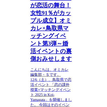
が恋活の舞台！
女性91％がカッ
プル成立】オミ
カレ×鳥取県マ
ッチングイベ
ント第3弾～婚
活イベントの裏
側おみせします
こんにちは、オミカレ
編集部・Ｓです。
12/6（土）、鳥取県で恋
活イベント 「恋の課外
授業×マッチングイベン
ト 2025 in Koi-
Yamagata」を開催しまし
た。 今回はそのイベン