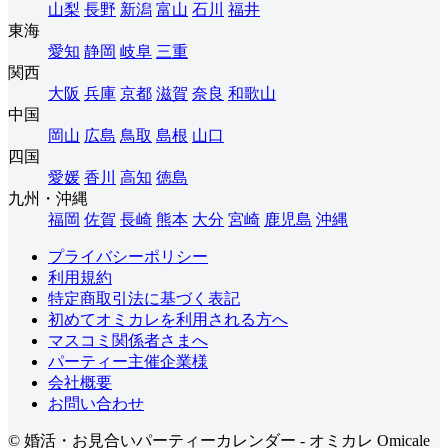
山梨
長野
新潟
富山
石川
福井
東海
愛知
静岡
岐阜
三重
関西
大阪
兵庫
京都
滋賀
奈良
和歌山
中国
岡山
広島
鳥取
島根
山口
四国
愛媛
香川
高知
徳島
九州・沖縄
福岡
佐賀
長崎
熊本
大分
宮崎
鹿児島
沖縄
プライバシーポリシー
利用規約
特定商取引法に基づく表記
初めてオミカレを利用される方へ
マスコミ関係者さまへ
パーティー主催企業様
会社概要
お問い合わせ
© 婚活・お見合いパーティーカレンダー - オミカレ Omicale