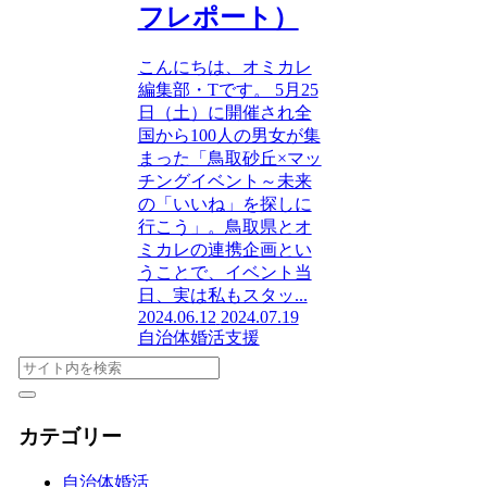
フレポート）
こんにちは、オミカレ
編集部・Tです。 5月25
日（土）に開催され全
国から100人の男女が集
まった「鳥取砂丘×マッ
チングイベント～未来
の「いいね」を探しに
行こう」。鳥取県とオ
ミカレの連携企画とい
うことで、イベント当
日、実は私もスタッ...
2024.06.12
2024.07.19
自治体婚活支援
カテゴリー
自治体婚活