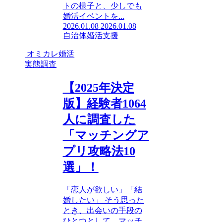
トの様子と、少しでも
婚活イベントを...
2026.01.08
2026.01.08
自治体婚活支援
オミカレ婚活
実態調査
【2025年決定
版】経験者1064
人に調査した
「マッチングア
プリ攻略法10
選」！
「恋人が欲しい」「結
婚したい」 そう思った
とき、出会いの手段の
ひとつとして、マッチ