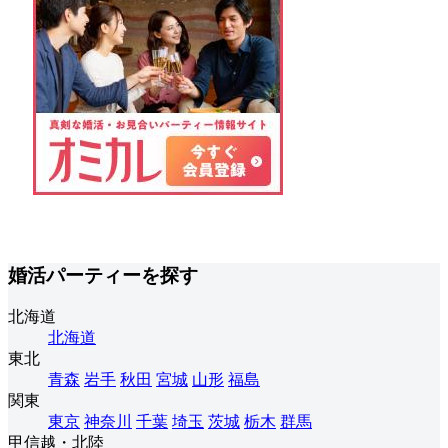
婚活パーティーを探す
北海道
北海道
東北
青森
岩手
秋田
宮城
山形
福島
関東
東京
神奈川
千葉
埼玉
茨城
栃木
群馬
甲信越・北陸