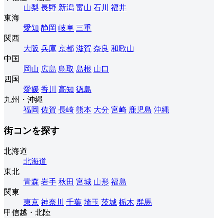
山梨
長野
新潟
富山
石川
福井
東海
愛知
静岡
岐阜
三重
関西
大阪
兵庫
京都
滋賀
奈良
和歌山
中国
岡山
広島
鳥取
島根
山口
四国
愛媛
香川
高知
徳島
九州・沖縄
福岡
佐賀
長崎
熊本
大分
宮崎
鹿児島
沖縄
街コンを探す
北海道
北海道
東北
青森
岩手
秋田
宮城
山形
福島
関東
東京
神奈川
千葉
埼玉
茨城
栃木
群馬
甲信越・北陸