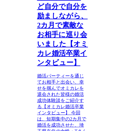
ど自分で自分を
励ましながら、
2カ月で素敵な
お相手に巡り会
いました【オミ
カレ婚活卒業イ
ンタビュー】
婚活パーティーを通じ
てお相手と出会い、幸
せを掴んでオミカレを
退会された皆様の婚活
成功体験談をご紹介す
る【オミカレ婚活卒業
インタビュー】 今回
は、短期集中の2カ月で
婚活を成功させた、埼