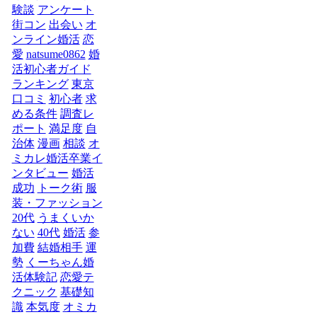
験談
アンケート
街コン
出会い
オ
ンライン婚活
恋
愛
natsume0862
婚
活初心者ガイド
ランキング
東京
口コミ
初心者
求
める条件
調査レ
ポート
満足度
自
治体
漫画
相談
オ
ミカレ婚活卒業イ
ンタビュー
婚活
成功
トーク術
服
装・ファッション
20代
うまくいか
ない
40代
婚活
参
加費
結婚相手
運
勢
くーちゃん婚
活体験記
恋愛テ
クニック
基礎知
識
本気度
オミカ