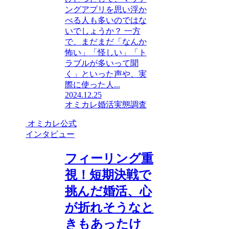
ングアプリを思い浮か
べる人も多いのではな
いでしょうか？ 一方
で、まだまだ「なんか
怖い」「怪しい」「ト
ラブルが多いって聞
く」といった声や、実
際に使った人...
2024.12.25
オミカレ婚活実態調査
オミカレ公式
インタビュー
フィーリング重
視！短期決戦で
挑んだ婚活、心
が折れそうなと
きもあったけ