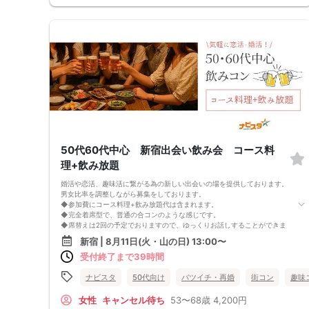
唄えなくても、唄わなくても、聴いてるだけでもOKです！
思い出の曲やお気に入りのアーティストについて語り合ったり…
10人以内の少人数で、気軽に交流しましょう。
⚫️ジャンルは問いません！昭和歌謡、J-POP、演歌、洋楽、アイドルソン
グなど何でもOK♪
⚫️「この曲、学生時代によく歌ったな〜」という懐かしい一曲も大歓迎！
⚫️もちろん「最新のヒット曲を歌いたい！」という方も大歓迎！
「女性一人でも参加しやすいかな…」そんな不安がある方もご安心を。
音楽が好きな仲間同士なので、初対面でも会話が自然と弾みます！
「昔よく歌ってた曲の話ができて嬉しかった！」
「好きな曲を一緒に口ずさめて、元気が出た！」
そんな声もたくさんいただいています！
あなたの「好き」が、きっと誰かの「好き」とつながる！
安心して楽しめる空間で、趣味から始まる素敵な出会いを見つけてくださ
50代60代中心 新宿出会い飲み会 コース料
い！！
理+飲み放題
飲食・アルコール持ち込み自由です！
＊最小催行人数 ２：２
婚活や恋活、趣味活に繋がる為の新しい出会いの場を提供しております。
＊中止判断と連絡は、前日の23時までに行います
男女比率を調整しながら募集をしております。
＊「定価：男性4,500円→早割（一週間前まで）：4,000円 女性2,500円
◆参加費にコース料理+飲み放題代は含まれます。
→早割（一週間前まで）：2,000円」
◆完全着席型で、普通の合コンのような感じです。
◆席替えは2回の予定でおりますので、ゆっくりお話しすることができま
す。
新宿 | 8月11日(火・山の日) 13:00〜
少人数開催の場合席替えがない場合もございます。
受付終了まで39時間
◆スタートから終わりまで、スタッフも同行しますので、一人参加の方や
初参加の方も安心だと思います。
◆カップリング・プロフィールカードの記入はございません。
ナビスタ
50代向け
バツイチ・再婚
街コン
趣味
連絡先交換は自由となっておりますので気に入った方がおりましたら連絡
先を交換しておいてください。
女性
キャンセル待ち
53〜68歳
4,200円
最大人数・最少人数について