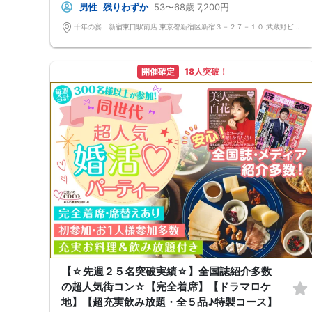
男性
残りわずか
53〜68歳
7,200円
◆最少開催人数 男性2名・女性2名になります。
◆最大募集人数 男性10名・女性10名になります。 ※但し、企画により変
千年の宴 新宿東口駅前店 東京都新宿区新宿３－２７－１０ 武蔵野ビルＢ２Ｆ
動する場合がございます。
◆開催人数につきましては、前月20人集まった企画でも、翌月6人くらい
しか集まらないこともあり、集まり方は運営側も予測できない部分はござ
います。 楽しい会かどうかは、参加人数より、その時に参加される方の
開催確定
18人突破！
相性や人柄など要素が大きいです。 結局は、運次第のところはございま
す。
◆最少催行人数に満たない場合 開催前日23時までに最少催行人数に届か
なかった場合は開催中止とさせていただきます。 また天候や状況などに
より中止されることがございます。
◆中止判断タイミングは開始前日の23時となりますが、申込者の直前の
キャンセルにより、直前でも中止になる場合もございます。 中止時も交
通費など保証はございません。
◆ご予約の操作と同時に上述の注意事項に同意したものと致します。
最大人数・最少人数について
◆最少開催人数 男性2名・女性2名になります。
◆最大募集人数 男性10名・女性10名になります。 ※但し、企画により変
動する場合がございます。
◆開催人数につきましては、前月20人集まった企画でも、翌月6人くらい
しか集まらないこともあり、集まり方は運営側も予測できない部分はござ
います。 楽しい会かどうかは、参加人数より、その時に参加される方の
相性や人柄など要素が大きいです。 結局は、運次第のところはございま
す。
◆最少催行人数に満たない場合 開催前日23時までに最少催行人数に届か
【☆先週２５名突破実績☆】全国誌紹介多数
なかった場合は開催中止とさせていただきます。 また天候や状況などに
より中止されることがございます。
の超人気街コン☆【完全着席】【ドラマロケ
◆中止判断タイミングは開始前日の23時となりますが、申込者の直前の
地】【超充実飲み放題・全５品♪特製コース】
キャンセルにより、直前でも中止になる場合もございます。 中止時も交
通費など保証はございません。