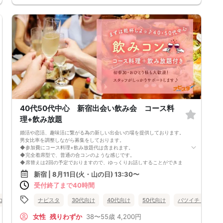
オススメです
落ち着いた空間での交流が楽しめます！
《一人参加、初参加大歓迎》
完全着席スタイルですのでひとりぼっちになることはありません！お一人
様参加者様同士の席の配置。
スタッフのフォローが人気の理由です。
《恋人、友人、人脈、必ず出会える！関西で超人気の飲み会！が東京上
陸！》
□結婚がしたい
□恋人が欲しい
□友人を増やしたい
□人脈を広げたい
□日常に刺激が欲しい
□お酒が大好き
40代50代中心 新宿出会い飲み会 コース料
□楽しいことが大好き
理+飲み放題
□飲み会が大好き
□みんなでワイワイしたい人
婚活や恋活、趣味活に繋がる為の新しい出会いの場を提供しております。
□確実に出会える街コンに参加したい人
男女比率を調整しながら募集をしております。
□一緒に合コン・コンパに行ける飲み友が欲しい人
◆参加費にコース料理+飲み放題代は含まれます。
□家と職場の往復の毎日を変えたい人
◆完全着席型で、普通の合コンのような感じです。
《フード》
◆席替えは2回の予定でおりますので、ゆっくりお話しすることができま
飲み放題と大満足なお料理を提供♪
す。
嬉しい！店員さんがご丁寧にお席までお持ちします！
新宿 | 8月11日(火・山の日) 13:30〜
少人数開催の場合席替えがない場合もございます。
皆様に満足していただけるように、お店と打ち合わせを重ね、こだわりの
受付終了まで40時間
◆スタートから終わりまで、スタッフも同行しますので、一人参加の方や
フードを提供いただいております♪
初参加の方も安心だと思います。
《フリードリンク(90L.O)》
コン
◆カップリング・プロフィールカードの記入はございません。
食事あり
ナビスタ
東京都
30代向け
新宿
40代向け
50代向け
バツイチ・再婚
☆店員さんがご丁寧に一杯ずつ手作り致します！
連絡先交換は自由となっておりますので気に入った方がおりましたら連絡
ビールは生ビール！こだわりの飲み放題です☆
先を交換しておいてください。
女性
残りわずか
38〜55歳
4,200円
100種類以上の豊富なドリンクメニュー、変わり種ドリンクもご用意♪
最大人数・最少人数について