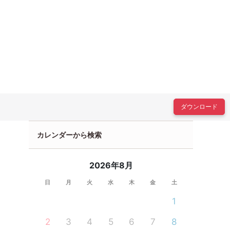
ダウンロード
カレンダーから検索
2026年8月
日
月
火
水
木
金
土
1
2
3
4
5
6
7
8