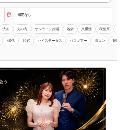
指定なし
渋谷
丸の内
オンライン婚活
池袋
八重洲
秋葉原
その他
40代
50代
ハイステータス
バスツアー
街コン
趣味コン