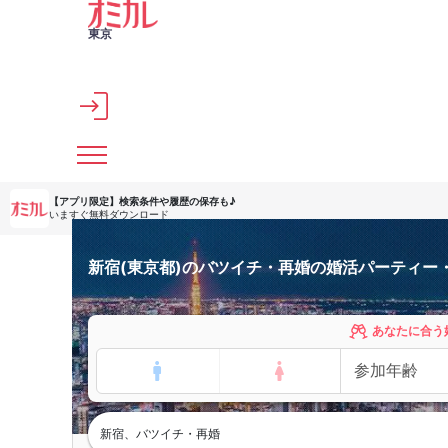
メインコンテンツへスキップ
東京
【アプリ限定】
検索条件や履歴の保存も♪
いますぐ無料ダウンロード
新宿(東京都)のバツイチ・再婚の婚活パーティー
あなたに合う
新宿、バツイチ・再婚