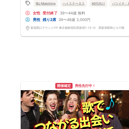
IBJ Matching
ハイステータス
40代向け
バツイチ・
女性
受付終了
39〜44歳
無料
男性
残り2席
39〜48歳
3,000円
新宿西口ラウンジ11F 東京都新宿区西新宿1-13-12 西新宿昭和ビル11階
開催確定
男性先行中！