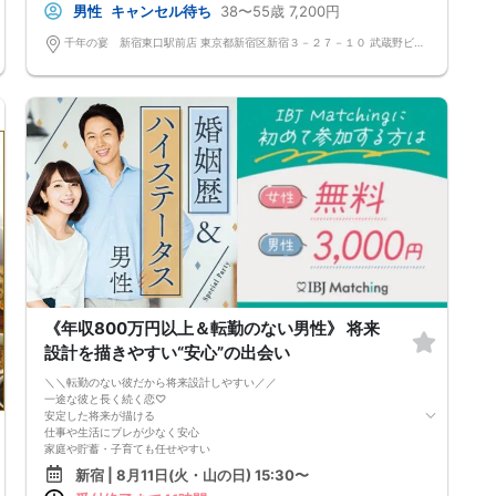
□ビール
男性
キャンセル待ち
38〜55歳
7,200円
◆最少開催人数 男性2名・女性2名になります。
□チューハイ
◆最大募集人数 男性10名・女性10名になります。 ※但し、企画により変
□ハイボール
千年の宴 新宿東口駅前店 東京都新宿区新宿３－２７－１０ 武蔵野ビルＢ２Ｆ
動する場合がございます。
□グラスワイン
◆開催人数につきましては、前月20人集まった企画でも、翌月6人くらい
□焼酎
しか集まらないこともあり、集まり方は運営側も予測できない部分はござ
□各種カクテル
います。 楽しい会かどうかは、参加人数より、その時に参加される方の
□各種ソフトドリンク
相性や人柄など要素が大きいです。 結局は、運次第のところはございま
【 服装 】
す。
お気に入りの普段着でご参加ください。
◆最少催行人数に満たない場合 開催前日23時までに最少催行人数に届か
【 参加定員数 】
なかった場合は開催中止とさせていただきます。 また天候や状況などに
30名様
より中止されることがございます。
🔳最小開催人数：2対2
◆中止判断タイミングは開始前日の23時となりますが、申込者の直前の
🔳中止判断タイミング：開催1時間前
キャンセルにより、直前でも中止になる場合もございます。 中止時も交
🔳飲食あり
通費など保証はございません。
◆ご予約の操作と同時に上述の注意事項に同意したものと致します。
最大人数・最少人数について
◆最少開催人数 男性2名・女性2名になります。
◆最大募集人数 男性10名・女性10名になります。 ※但し、企画により変
動する場合がございます。
《年収800万円以上＆転勤のない男性》 将来
◆開催人数につきましては、前月20人集まった企画でも、翌月6人くらい
しか集まらないこともあり、集まり方は運営側も予測できない部分はござ
設計を描きやすい“安心”の出会い
います。 楽しい会かどうかは、参加人数より、その時に参加される方の
相性や人柄など要素が大きいです。 結局は、運次第のところはございま
＼＼転勤のない彼だから将来設計しやすい／／
す。
一途な彼と長く続く恋♡
◆最少催行人数に満たない場合 開催前日23時までに最少催行人数に届か
安定した将来が描ける
なかった場合は開催中止とさせていただきます。 また天候や状況などに
仕事や生活にブレが少なく安心
より中止されることがございます。
家庭や貯蓄・子育ても任せやすい
◆中止判断タイミングは開始前日の23時となりますが、申込者の直前の
一途で誠実なパートナー
新宿 | 8月11日(火・山の日) 15:30〜
キャンセルにより、直前でも中止になる場合もございます。 中止時も交
約束や責任感をしっかり守るタイプ
通費など保証はございません。