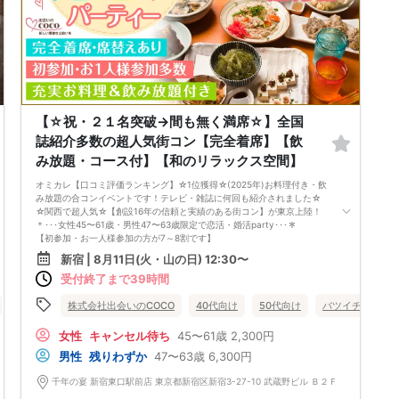
実施します。
ラストは、「養蜂×観光×ミード」日本雄一の観光施設【はちみつとミー
ドのはちみつ工房】へ
はちみつができるまでを見学！わかりやすい解説付！日本では珍しいはち
みつから造ったお酒「ミード」の醸造所も併設！醸造現場の見学もでき、
ミードの試飲もできます♪
養蜂家が造るはちみつとミードを見て、聞いて、嗅いで、触れて、味わお
う♪
【☆祝・２１名突破→間も無く満席☆】全国
出逢い「ドキドキ」・旅に「ワクワク」する1日をお過ごしください。
【最少催行人数】
誌紹介多数の超人気街コン【完全着席】【飲
男女各7名以上で合計14名以上（男女同数とは限りません）
み放題・コース付】【和のリラックス空間】
催行人数に達していても男女の人数格差が大きい場合はツアーの催行を中
止する場合がございます。
オミカレ【口コミ評価ランキング】☆1位獲得☆(2025年)お料理付き・飲
※中止判断は開催3日前となります。
み放題の合コンイベントです！テレビ・雑誌に何回も紹介されました☆
【お申し込み後の流れとお願い】
☆関西で超人気☆【創設16年の信頼と実績のある街コン】が東京上陸！
オミカレよりお申し込みいただいた後、弊社（運営元：ハピネスツアー）
＊･･･女性45〜61歳・男性47〜63歳限定で恋活・婚活party･･･＊
より、当日の詳細やマッチングに関する大切なご案内をメッセージにてお
【初参加・お一人様参加の方が7～8割です】
送りいたします。
安心してご参加ください♪
内容確認のため、弊社からの案内には【必ずご返信】をお願い致します。
新宿 | 8月11日(火・山の日) 12:30〜
お一人様でも気軽に参加できるparty☆
【当日の出発前緊急連絡先：03-6233-8373】
受付終了まで39時間
当イベントスタッフが参加者様の立場に立って、最初から最後まで徹底的
※ご集合時間約60分前より繋がります。
にサポートします♪
バツイチ・再婚
■□完全着席♪MCによる席がえあり！ ドラマのロケ地・結婚式の二次会
株式会社出会いのCOCO
街コン
趣味コン
40代向け
体験コン
50代向け
東京都
バツイチ・再婚
新宿
の有名店で合コンPARTY■□
嬉しい！お料理はビュッフェ形式ではなく、店員さんがご丁寧にお席まで
女性
キャンセル待ち
45〜61歳
2,300円
お持ちいたします！
男性
残りわずか
47〜63歳
6,300円
お店自慢のお料理を召し上がって頂きながら、ゆっくりと交流をお楽しみ
頂きたいと思います。
千年の宴 新宿東口駅前店 東京都新宿区新宿3-27-10 武蔵野ビル Ｂ２Ｆ
《ドラマのロケ地で有名な会場で完全着席PARTY》
完全着席スタイルですので、立食形式が苦手な方や人見知りな方には是非