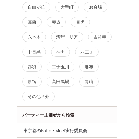
自由が丘
大手町
お台場
葛西
赤坂
目黒
六本木
湾岸エリア
吉祥寺
中目黒
神田
八王子
赤羽
二子玉川
麻布
原宿
高田馬場
青山
その他区外
パーティー主催者から検索
街コン
食事あり
東京都
新宿
東京都のEat de Meet実行委員会