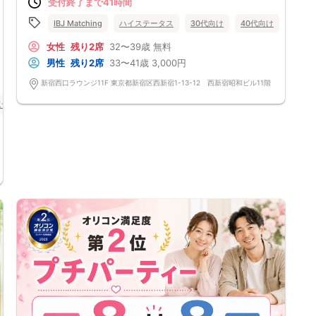
受付終了まで41時間
浮気や軽率な行動の心配がなく安心
◆ご予約の操作と同時に上述の注意事項に同意したものと致します。
一途な想いが、恋のその先まで繋がっていく
コース料理
IBJ Matching
ハイステータス
30代向け
40代向け
バツイ
・枝豆
・新鮮野菜のチョレギサラダ
女性
残り2席
32〜39歳
無料
・比叡生湯葉入り御造り二種
男性
残り2席
33〜41歳
3,000円
・海老塩炙り焼
・ナゲット＆ポテト
新宿西口ラウンジ11F 東京都新宿区西新宿1-13-12 西新宿昭和ビル11階
・点心三種
・デザート
け
バツイチ・再婚
街コン
食事あり
東京都
新宿
飲み放題
生ビール、サワー、ソフトドリンクなど