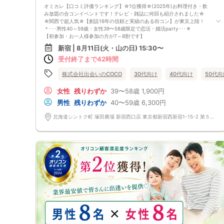
オミカレ【口コミ評価ランキング】☆1位獲得☆(2025年)お料理付き・飲
◆ご予約の操作と同時に上述の注意事項に同意したものと致します。
み放題の合コンイベントです！テレビ・雑誌に何回も紹介されました☆
コース料理
☆関西で超人気☆【創設16年の信頼と実績のある街コン】が東京上陸！
・枝豆
＊･･･男性40～59歳・女性39〜58歳限定で恋活・婚活party･･･＊
・新鮮野菜のチョレギサラダ
【初参加・お一人様参加の方が7～8割です】
・比叡生湯葉入り御造り二種
安心してご参加ください♪
・海老塩炙り焼
新宿 | 8月11日(火・山の日) 15:30〜
お一人様でも気軽に参加できるparty☆
・ナゲット＆ポテト
受付終了まで42時間
当イベントスタッフが参加者様の立場に立って、最初から最後まで徹底的
・点心三種
にサポートします♪
・デザート
■□完全着席♪MCによる席がえあり！ ドラマのロケ地・結婚式の二次会
株式会社出会いのCOCO
30代向け
40代向け
50代向
飲み放題
の有名店で合コンPARTY■□
生ビール、サワー、ソフトドリンクなど
嬉しい！お料理はビュッフェ形式ではなく、店員さんがご丁寧にお席まで
女性
残りわずか
39〜58歳
1,900円
お持ちいたします！
男性
残りわずか
40〜59歳
6,300円
お店自慢のお料理を召し上がって頂きながら、ゆっくりと交流をお楽しみ
頂きたいと思います。
北海道シントク町 塚田農場 新宿西口店 東京都新宿西新宿1-15-2 第５オムニクスビル３F
《ドラマのロケ地で有名な会場で完全着席PARTY》
完全着席スタイルですので、立食形式が苦手な方や人見知りな方には是非
オススメです
落ち着いた空間での交流が楽しめます！
《一人参加、初参加大歓迎》
完全着席スタイルですのでひとりぼっちになることはありません！お一人
様参加者様同士の席の配置。
スタッフのフォローが人気の理由です。
《恋人、友人、人脈、必ず出会える！関西で超人気の飲み会！が東京上
陸！》
□結婚がしたい
□恋人が欲しい
□友人を増やしたい
□人脈を広げたい
□日常に刺激が欲しい