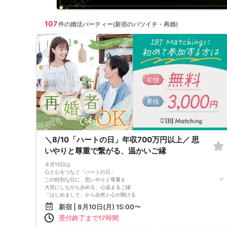
107
件の婚活パーティー(新宿のバツイチ・再婚)
＼8/10「ハートの日」年収700万円以上／ 思
いやりと尊重で繋がる、温かいご縁
８月10日は
心と心をつなぐ「ハートの日」
この特別な日に、思いやりと尊重を
大切にしながら歩める、心温まるご縁
「はじめまして」から自然と心が開ける
これからの人生を隣で笑い合えるパートナー
新宿 | 8月10日(月) 15:00〜
受付終了まで17時間