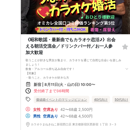
《昭和歌謡・最新曲でもカラオケ恋活♪》出会
える朝活交流会／ドリンクバー付／お一人参
加大歓迎
歌うことが好きな男女が集まり、カラオケを通じて自然な出会いを楽しみ
ましょう！
飲食・アルコール持ち込み自由です！
【対象】
・歌うこと、カラオケが好きな方
・共通の趣味を持つ異性と出会いたい方
新宿 | 8月11日(火・山の日) 10:00〜
・42歳〜50代・60代の男女中心
受付終了まで36時間
・一人参加・初心者も大歓迎！
★「カラオケで気軽に音楽好きと出会いたい方に」
★「聞き専・歌うのが苦手でもOK！みんなで話せるアットホームな雰囲
価値婚イベントのマリッジビジョン
40代向け
50代向け
気」
★「ドリンクバーつき、朝活スタイルでさわやかなスタート」
女性
空席あり
42〜68歳
2,500円
★「歌が好きだけど、まわりに同じ趣味の人がいない…」
男性
空席あり
42〜68歳
4,500円
★「できれば、趣味を大切にしながら自然なかたちで出会いたい」
★★★★★そんなあなたのためのカラオケ好き交流イベントです！
カラオケまねきねこ新宿西口店 東京都新宿区西新宿 １丁目 ３−３
★★★★★
☆進行役がいるから安心です！