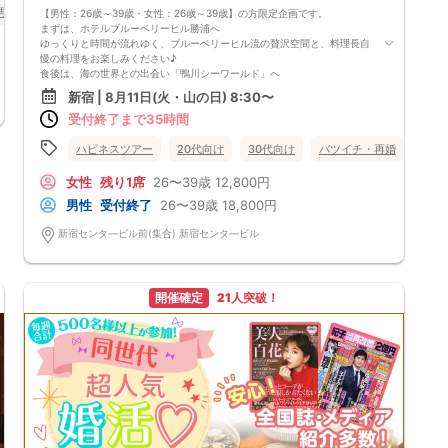
再婚
個室
女性無料
東京都
新宿
【男性：26歳～39歳・女性：26歳～39歳】の方限定企画です。
まずは、ホテルブルーベリーヒル勝浦へ
ゆっくりと時間が流れゆく、ブルーベリーヒル流の贅沢空間と、料理長自
慢の料理をお楽しみください♪
食後は、海の世界との出会い「鴨川シーワールド」へ
大人気の「鴨川シーワールド」に約2時間30分滞在！可愛い海の動物達に
新宿 | 8月11日(火・山の日) 8:30〜
会いに行こう！
受付終了まで35時間
シャチやアシカやクラゲなど海の動物達のパフォーマンスに大興奮するこ
と間違いなし♪
【イルカパフォーマンス】
ハピネスツアー
20代向け
30代向け
バツイチ・再婚
バス
想像をはるかに超える知性と運動能力があるイルカのパフォーマンス♪
大迫力のバンドウイルカとカマイルカの見事なコンビネーション・パフォ
女性
残り1席
26〜39歳
12,800円
ーマンス！次々と繰り広げられるハイジャンプやスピンジャンプの高さと
男性
受付終了
26〜39歳
18,800円
速さに大感激間違いなし！
※鴨川シーワールドのイルカパフォーマンスは2023年12月16日（土）～当
新宿センタ―ビル前(集合) 新宿センタ―ビル
面の間施設改修のため中止となります。
【シャチパフォーマンス】
雄大な太平洋を背景に繰り広げられる海の王者・シャチのパフォーマンス
♪
開催確定
21人突破！
豪快な水しぶきをあげて宙を舞うシャチ！好奇心が旺盛で性格が優しいシ
ャチが、トレーナーとふれあいながらダイナミックなパフォーマンスを魅
せてくれます！
【アシカパフォーマンス】
アシカファミリーの休日をテーマにしたコミカルなパフォーマンス♪
バランス感覚抜群＆舞台役者顔負けの表情豊かな演技に驚かされます。ク
ライマックスにお父さんアシカが笑顔を披露する「笑うアシカ」は鴨川シ
ーワールドの伝統芸です！
【ベルーガパフォーマンス】
高く澄んだ声で鳴く事から「海のカナリア」とも呼ばれている全身白色の
イルカの仲間！ベルーガ親子の体調管理を優先するため一部内容を変更し