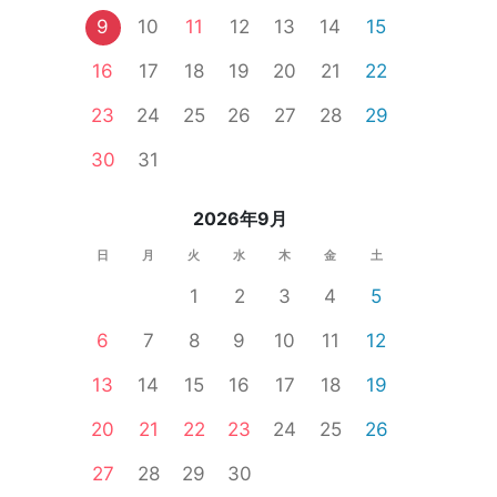
9
10
11
12
13
14
15
16
17
18
19
20
21
22
区内
立川
北千住
新橋
日本橋
浅草
品川
自由が丘
23
24
25
26
27
28
29
個室
女性無料
婚活セミナー
一人参加限定
公務員
食事あり
30
31
2026年9月
日
月
火
水
木
金
土
1
2
3
4
5
6
7
8
9
10
11
12
13
14
15
16
17
18
19
20
21
22
23
24
25
26
27
28
29
30