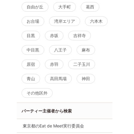
自由が丘
大手町
葛西
お台場
湾岸エリア
六本木
目黒
赤坂
吉祥寺
中目黒
八王子
麻布
原宿
赤羽
二子玉川
青山
高田馬場
神田
その他区外
パーティー主催者から検索
東京都のEat de Meet実行委員会