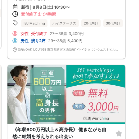
将来を考えられる
新宿 | 8月8日(土) 16:30〜
運命のお相手と出会えるかも＆hellip＆＆♡
新宿
受付終了まで4時間
IBJ Matching
ハイステータス
20代向け
30代向け
東京都
女性
受付終了
27〜36歳
3,400円
男性
残り2席
29〜38歳
6,400円
新宿/OAK LOUNGE 東京都新宿区西新宿1-14-15 タウンウエストビルディング3F
《年収600万円以上＆高身長》 働きながら自
然に結婚を考えられる出会い