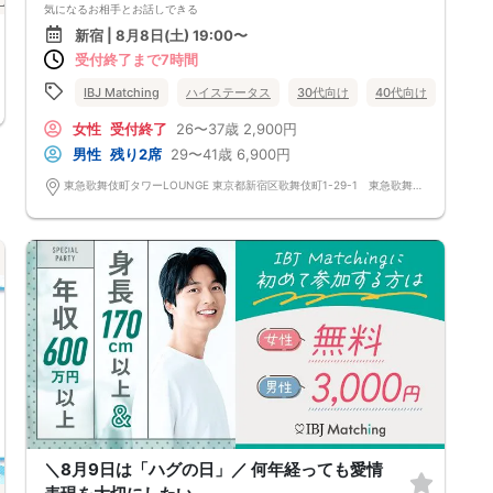
け
街コン
公務員
東京都
新宿
気になるお相手とお話しできる
✦スタッフ常駐で安心✦
新宿 | 8月8日(土) 19:00〜
「話に入れるか不安」「一人になったらどうしよう」
受付終了まで7時間
スタッフが全力でサポートいたします♪
✦ビュッフェもご用意✦
いろいろな料理を少しずつ楽しめる！
IBJ Matching
ハイステータス
30代向け
40代向け
街コン
料理をきっかけに話が盛り上がる
✦メニュー✦
女性
受付終了
26〜37歳
2,900円
サラダ類/お肉系/揚げ物など＆hellip＆＆
男性
残り2席
29〜41歳
6,900円
当日何が出るかはお楽しみ♪
※仕入れ状況によって変更になることがあります
東急歌舞伎町タワーLOUNGE 東京都新宿区歌舞伎町1-29-1 東急歌舞伎町タワー5F
＼8月9日は「ハグの日」／ 何年経っても愛情