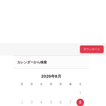
ダウンロード
カレンダーから検索
2026年8月
日
月
火
水
木
金
土
1
2
3
4
5
6
7
8