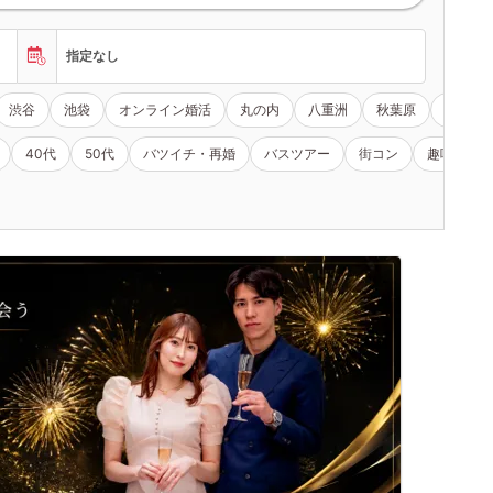
指定なし
渋谷
池袋
オンライン婚活
丸の内
八重洲
秋葉原
立川
40代
50代
バツイチ・再婚
バスツアー
街コン
趣味コン