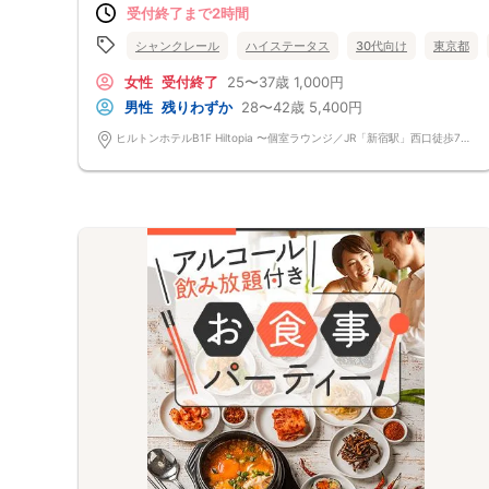
受付終了まで2時間
えの皆様はこちらのパーティーへ♪
シャンクレール
ハイステータス
30代向け
東京都
女性
受付終了
25〜37歳
1,000円
男性
残りわずか
28〜42歳
5,400円
ヒルトンホテルB1F Hiltopia 〜個室ラウンジ／JR「新宿駅」西口徒歩7分、地下鉄「西新宿駅」・「都庁前駅」直結 東京都 新宿区 西新宿6-6-2