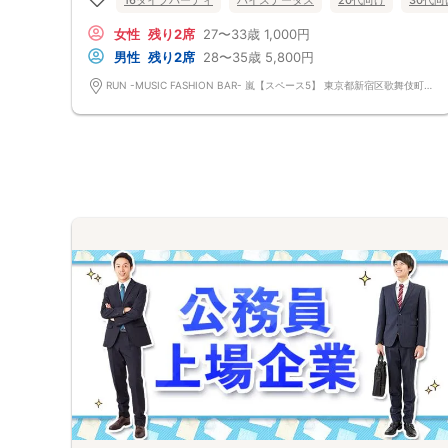
16タイプパーティ
ハイステータス
20代向け
30代向
ンセル等）によりイベント中止になる可能性もございます。
交通費等の補償は致しかねますのであらかじめご了承ください。
女性
残り2席
27〜33歳
1,000円
・当日は時間に余裕をもってお越しください。10分以上の遅刻はご参加を
男性
残り2席
28〜35歳
5,800円
お断りする場合がございます。
【その他】
RUN -MUSIC FASHION BAR- 嵐【スペース5】 東京都新宿区歌舞伎町1-10-3 G3ビル 1F
■最小催行人数
男女5対5
■中止判断タイミング
パーティ開始2時間前まで
■飲食
アルコール/ソフトドリンク付き