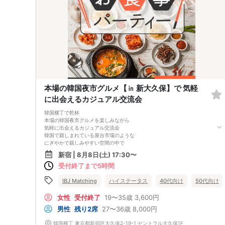
本場の韓国夜市グルメ【㏌ 新大久保】で 気軽
に出会えるカジュアル交流会
韓国横丁で乾杯
本場の韓国夜市グルメを楽しみながら
気軽に出会えるカジュアル交流会
韓国で親しまれている屋台市場のような
にぎやかで親しみやすい空間の中で
韓国グルメを楽しみながらの交流会です。
新宿 | 8月8日(土) 17:30〜
かしこまった雰囲気ではないので
受付終了まで5時間
交流イベントが初めての方や
気軽に参加してみたい方にもぴったり。
┈┈┈┈┈┈⿻*.＆middot＆＆食事メニュー*.＆middot＆＆⿻
IBJ Matching
ハイステータス
40代向け
50代向け
┈┈┈┈┈┈
・おまかせサラダ ・蒸し餃子 3種
女性
受付終了
19〜35歳
3,600円
・鉄板プルコギ ・野菜のり巻き
男性
残り2席
27〜36歳
8,000円
・スイーツ（コグマパン）
＋
韓国横丁 東京都新宿区大久保2-19-1 セントラル大久保1F