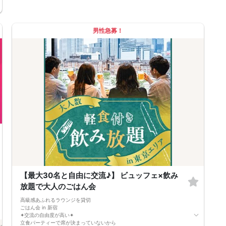
男性急募！
【最大30名と自由に交流♪】 ビュッフェ×飲み
放題で大人のごはん会
高級感あふれるラウンジを貸切
ごはん会 in 新宿
✦交流の自由度が高い✦
立食パーティーで席が決まっていないから