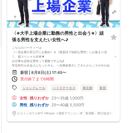
〈※大手上場企業に勤務の男性と出会う※〉頑
張る男性を支えたい女性へ♪
こちらのパーティーは
《一流企業や官公庁にお勤め》＆《真面目で知的な男性》にお集まり頂
く、超スペシャル企画★
お仕事を頑張る男性って素敵ですよね♪
学生時代も社会人になった今も、一生懸命努力してきたからこその今があ
る！そんな真面目で誠実な男性陣★お付き合いしたのちも結婚したのち
新宿 | 8月8日(土) 17:45〜
も、真面目で一途に尽くしてくれること間違いなし♪そんな彼となら、愛
受付終了まで6時間
情を感じられる幸せな生活が送れることでしょう♪
これからを一緒に歩むお相手はこちらのパーティーで！
シャンクレール
ハイステータス
東京都
新宿
女性
残りわずか
23〜35歳
1,000円
男性
残りわずか
25〜40歳
5,500円
食事あり
東京都
新宿
ヒルトンホテルB1F Hiltopia 〜個室ラウンジ／JR「新宿駅」西口徒歩7分、地下鉄「西新宿駅」・「都庁前駅」直結 東京都 新宿区 西新宿6-6-2