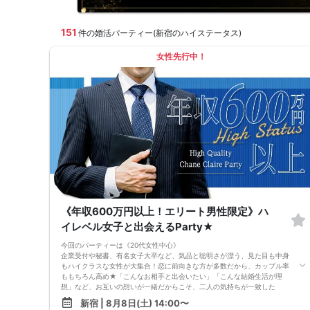
151
件の婚活パーティー(新宿のハイステータス)
女性先行中！
《年収600万円以上！エリート男性限定》ハ
イレベル女子と出会えるParty★
今回のパーティーは《20代女性中心》
企業受付や秘書、有名女子大卒など、気品と聡明さが漂う、見た目も中身
もハイクラスな女性が大集合！恋に前向きな方が多数だから、カップル率
ももちろん高め★「こんなお相手と出会いたい」「こんな結婚生活が理
想」など、お互いの想いが一緒だからこそ、二人の気持ちが一致した
時…。最高のトキメキの瞬間を味わえること間違いなしです♪そろそろ将
新宿 | 8月8日(土) 14:00〜
来を意識した出逢いがしたい！恋に前向きな女性と知り合いたい、とお考