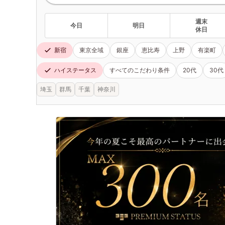
週末
今日
明日
休日
新宿
東京全域
銀座
恵比寿
上野
有楽町
ハイステータス
すべてのこだわり条件
20代
30代
埼玉
群馬
千葉
神奈川