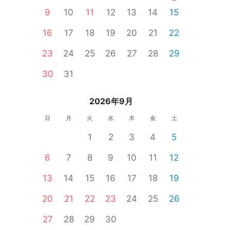
9
10
11
12
13
14
15
16
17
18
19
20
21
22
その他区内
北千住
新橋
表参道
町田
日本橋
自由が丘
23
24
25
26
27
28
29
個室
女性無料
婚活セミナー
一人参加限定
公務員
食事あり
30
31
2026年9月
日
月
火
水
木
金
土
1
2
3
4
5
6
7
8
9
10
11
12
13
14
15
16
17
18
19
20
21
22
23
24
25
26
27
28
29
30