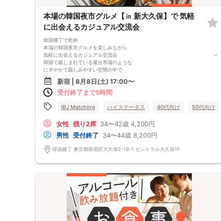
本場の韓国夜市グルメ【㏌ 新大久保】で 気軽
に出会えるカジュアル交流会
韓国横丁で乾杯
本場の韓国夜市グルメを楽しみながら
気軽に出会えるカジュアル交流会
韓国で親しまれている屋台市場のような
にぎやかで親しみやすい空間の中で
韓国グルメを楽しみながらの交流会です。
新宿 | 8月8日(土) 17:00〜
かしこまった雰囲気ではないので
受付終了まで5時間
交流イベントが初めての方や
気軽に参加してみたい方にもぴったり。
┈┈┈┈┈┈⿻*.＆middot＆＆食事メニュー*.＆middot＆＆⿻
IBJ Matching
ハイステータス
40代向け
50代向け
┈┈┈┈┈┈
・おまかせサラダ ・蒸し餃子 3種
女性
残り2席
34〜42歳
4,200円
・鉄板プルコギ ・野菜のり巻き
男性
受付終了
34〜44歳
8,200円
・スイーツ（コグマパン）
＋
韓国横丁 東京都新宿区大久保2-19-1 セントラル大久保1F
ドリンク飲み放題（ビール付き）
┈┈┈┈┈┈┈┈┈┈┈┈┈┈┈┈┈┈┈┈┈┈┈
※メニューは一部変更になる場合がございます。
イベント専属スタッフは
皆様がリラックスしてご参加いただけるように
イベントサポート後しばらくしたら退店します
まずは楽しく交流してみたい
そんな気持ちで参加できるイベントはいかがですか