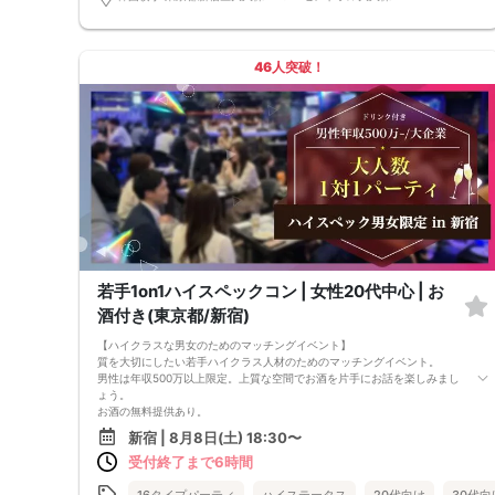
ドリンク飲み放題（ビール付き）
┈┈┈┈┈┈┈┈┈┈┈┈┈┈┈┈┈┈┈┈┈┈┈
※メニューは一部変更になる場合がございます。
イベント専属スタッフは
46人突破！
皆様がリラックスしてご参加いただけるように
イベントサポート後しばらくしたら退店します
まずは楽しく交流してみたい
そんな気持ちで参加できるイベントはいかがですか
若手1on1ハイスペックコン | 女性20代中心 | お
酒付き(東京都/新宿)
【ハイクラスな男女のためのマッチングイベント】
質を大切にしたい若手ハイクラス人材のためのマッチングイベント。
男性は年収500万以上限定。上質な空間でお酒を片手にお話を楽しみまし
ょう。
お酒の無料提供あり。
【注意事項】
新宿 | 8月8日(土) 18:30〜
■当日の持ち物
受付終了まで6時間
・公的身分証明書 ※ご提示いただけない方はご参加いただけません
■留意事項
・最善を尽くしておりますが、やむを得ない事情（ご予約者様の当日キャ