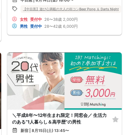
中目黒 | 8月14日(金) 18:00〜
【中目黒】遊び心満載の大人の街コンBeer Pong ＆ Darts Night
20代
バツイチ・再婚
街コン
趣味コン
体験コン
東京都
新宿
女性
受付中
26〜38歳
2,000円
男性
受付中
28〜42歳
6,000円
＼平成8年〜12年生まれ限定！同窓会／ 生活力
のある“1人暮らし＆高学歴”の男性
新宿 | 8月15日(土) 13:45〜