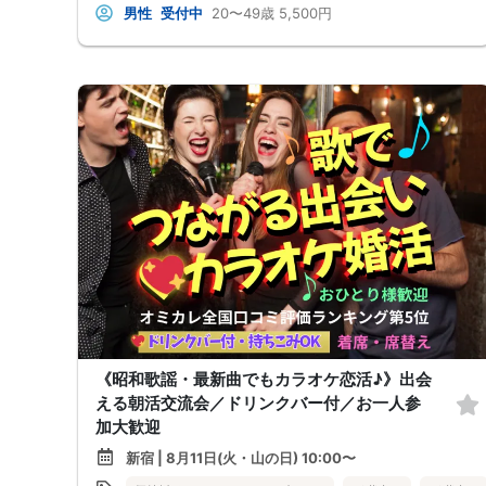
男性
受付中
20〜49歳
5,500円
《昭和歌謡・最新曲でもカラオケ恋活♪》出会
える朝活交流会／ドリンクバー付／お一人参
加大歓迎
新宿 | 8月11日(火・山の日) 10:00〜