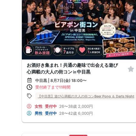
お酒好き集まれ！共通の趣味で出会える遊び
心満載の大人の街コン㏌中目黒
中目黒 | 8月7日(金) 18:00〜
受付終了まで11時間
【中目黒】遊び心満載の大人の街コンBeer Pong ＆ Darts Night
女性
受付中
26〜38歳
2,000円
男性
受付中
28〜42歳
6,000円