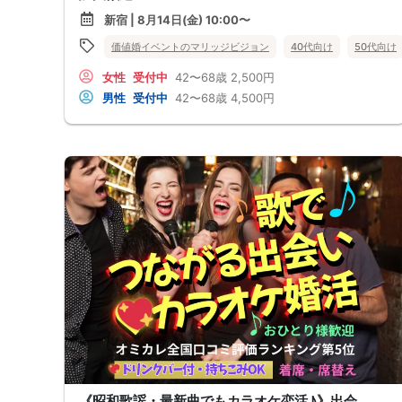
新宿 | 8月14日(金) 10:00〜
価値婚イベントのマリッジビジョン
40代向け
50代向け
女性
受付中
42〜68歳
2,500円
男性
受付中
42〜68歳
4,500円
《昭和歌謡・最新曲でもカラオケ恋活♪》出会