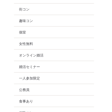
街コン
趣味コン
個室
女性無料
オンライン婚活
婚活セミナー
一人参加限定
公務員
食事あり
趣味コン
東京都
新宿