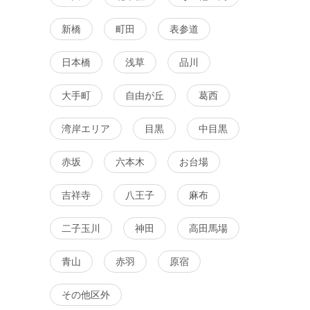
イチ・再婚
街コン
趣味コン
体験コン
東京都
新宿
新橋
町田
表参道
日本橋
浅草
品川
大手町
自由が丘
葛西
湾岸エリア
目黒
中目黒
赤坂
六本木
お台場
吉祥寺
八王子
麻布
二子玉川
神田
高田馬場
青山
赤羽
原宿
その他区外