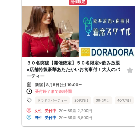
開催確定
３０名突破【開催確定】５０名限定×飲み放題
×店舗特製豪華あたたかいお食事付！大人のパ
ーティー
新宿 | 8月8日(土) 19:00〜
受付終了まで36時間
ドラドラパーティー
20代向け
30代向け
40代向け
女性
受付中
20〜59歳
2,200円
男性
受付中
20〜59歳
6,500円