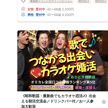
価値婚イベントのマリッジビジョン
40代向け
50代向け
女性
受付中
42〜68歳
2,500円
男性
受付中
42〜68歳
4,500円
《昭和歌謡・最新曲でもカラオケ恋活♪》出会
える朝活交流会／ドリンクバー付／お一人参
加大歓迎