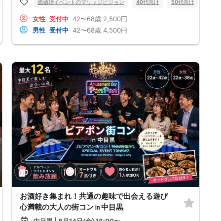
バツイチ・再婚
価値婚イベントのマリッジビジョン
街コン
趣味コン
体験コン
40代向け
東京都
50代向け
新宿
バツ
女性
受付中
42〜68歳
2,500円
男性
受付中
42〜68歳
4,500円
お酒好き集まれ！共通の趣味で出会える遊び
心満載の大人の街コン㏌中目黒