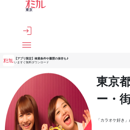
メインコンテンツへスキップ
東京
【アプリ限定】
検索条件や履歴の保存も♪
いますぐ無料ダウンロード
東京
ー・
「カラオケ好き」