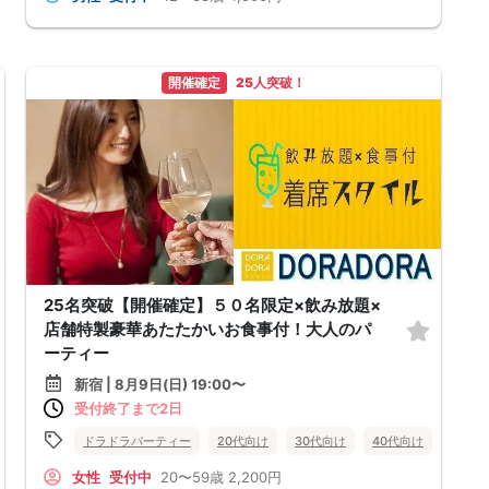
開催確定
25人突破！
25名突破【開催確定】５０名限定×飲み放題×
店舗特製豪華あたたかいお食事付！大人のパ
ーティー
新宿 | 8月9日(日) 19:00〜
受付終了まで2日
街コン
趣味コン
ドラドラパーティー
東京都
新宿
20代向け
30代向け
40代向け
街コン
女性
受付中
20〜59歳
2,200円