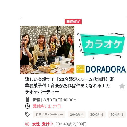
開催確定
涼しい会場で！【20名限定×ルーム代無料】豪
華お菓子付！音楽があれば仲良くなれる！カ
ラオケパーティー
新宿 | 8月9日(日) 16:30〜
受付終了まで2日
ドラドラパーティー
20代向け
30代向け
40代向け
女性
受付中
20〜49歳
2,200円