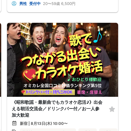
男性
受付中
20〜59歳
6,500円
《昭和歌謡・最新曲でもカラオケ恋活♪》出会
える朝活交流会／ドリンクバー付／お一人参
加大歓迎
新宿 | 8月13日(木) 10:00〜