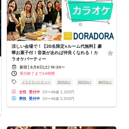
涼しい会場で！【20名限定×ルーム代無料】豪
華お菓子付！音楽があれば仲良くなれる！カ
ラオケパーティー
新宿 | 8月8日(土) 16:30〜
受付終了まで34時間
ドラドラパーティー
20代向け
30代向け
40代向け
街コン
20代向け
30代向け
40代向け
街コン
東京都
中目黒
女性
受付中
20〜49歳
2,200円
男性
受付中
20〜49歳
5,500円