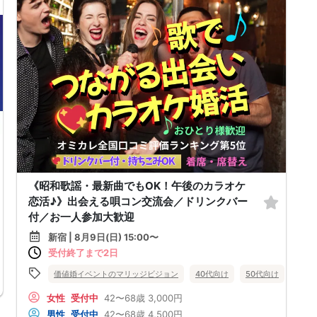
《昭和歌謡・最新曲でもOK！午後のカラオケ
恋活♪》出会える唄コン交流会／ドリンクバー
付／お一人参加大歓迎
街コン
趣味コン
東京都
新宿
新宿 | 8月9日(日) 15:00〜
受付終了まで2日
価値婚イベントのマリッジビジョン
40代向け
50代向け
バツ
女性
受付中
42〜68歳
3,000円
男性
受付中
42〜68歳
4,500円