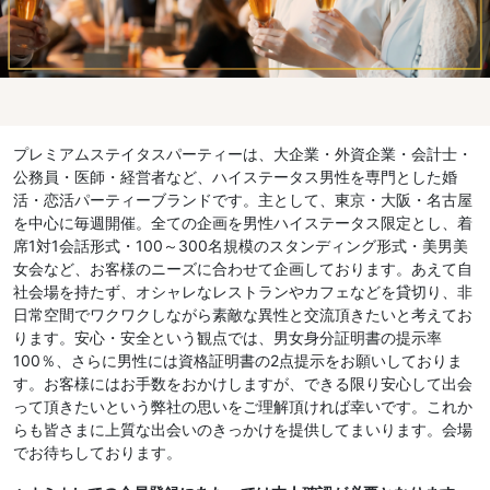
プレミアムステイタスパーティーは、大企業・外資企業・会計士・
公務員・医師・経営者など、ハイステータス男性を専門とした婚
活・恋活パーティーブランドです。主として、東京・大阪・名古屋
を中心に毎週開催。全ての企画を男性ハイステータス限定とし、着
席1対1会話形式・100～300名規模のスタンディング形式・美男美
女会など、お客様のニーズに合わせて企画しております。あえて自
社会場を持たず、オシャレなレストランやカフェなどを貸切り、非
日常空間でワクワクしながら素敵な異性と交流頂きたいと考えてお
ります。安心・安全という観点では、男女身分証明書の提示率
100％、さらに男性には資格証明書の2点提示をお願いしておりま
す。お客様にはお手数をおかけしますが、できる限り安心して出会
って頂きたいという弊社の思いをご理解頂ければ幸いです。これか
らも皆さまに上質な出会いのきっかけを提供してまいります。会場
でお待ちしております。