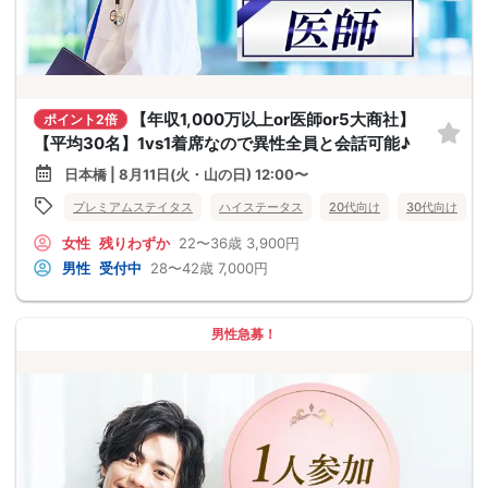
【年収1,000万以上or医師or5大商社】
ポイント2倍
【平均30名】1vs1着席なので異性全員と会話可能♪
日本橋 | 8月11日(火・山の日) 12:00〜
プレミアムステイタス
ハイステータス
20代向け
30代向け
女性
残りわずか
22〜36歳
3,900円
男性
受付中
28〜42歳
7,000円
男性急募！