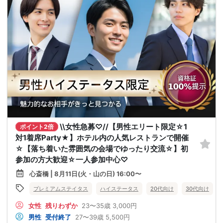
\\女性急募♡//【男性エリート限定☆1
ポイント2倍
対1着席Party★】ホテル内の人気レストランで開催
☆【落ち着いた雰囲気の会場でゆったり交流☆】初
参加の方大歓迎☆一人参加中心♡
心斎橋 | 8月11日(火・山の日) 16:00〜
プレミアムステイタス
ハイステータス
20代向け
30代向け
女性
残りわずか
23〜35歳
3,000円
男性
受付終了
27〜39歳
5,500円