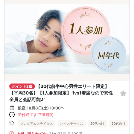
【30代前半中心男性エリート限定】
ポイント2倍
【平均30名】【1人参加限定】 1vs1着席なので異性
全員と会話可能♪"
銀座 | 8月8日(土) 18:00〜
受付終了まで16時間
プレミアムステイタス
ハイステータス
20代向け
30代向け
女性
残りわずか
25〜33歳
3,300円