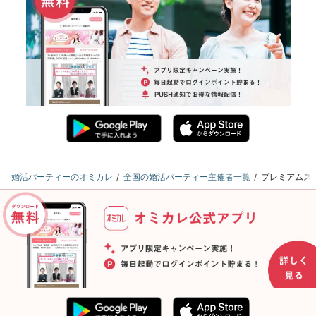
婚活パーティーのオミカレ
全国の婚活パーティー主催者一覧
プレミアムス