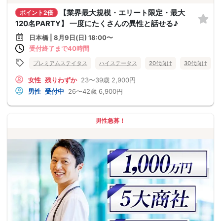
【業界最大規模・エリート限定・最大
ポイント2倍
120名PARTY】 一度にたくさんの異性と話せる♪
日本橋 | 8月9日(日) 18:00〜
受付終了まで40時間
プレミアムステイタス
ハイステータス
20代向け
30代向け
女性
残りわずか
23〜39歳
2,900円
男性
受付中
26〜42歳
6,900円
男性急募！