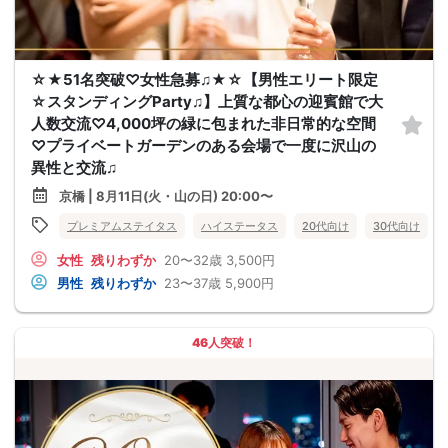
☆★51名突破♡女性急募♫★☆【男性エリート限定
☆スタンディングParty♫】上質な都心の迎賓館で大
人数交流♡4,000坪の緑に包まれた非日常的な空間
♡プライベートガーデンのある会場で一度に沢山の
異性と交流♫
京橋 | 8月11日(火・山の日) 20:00〜
プレミアムステイタス
ハイステータス
20代向け
30代向け
女性
残りわずか
20〜32歳
3,500円
男性
残りわずか
23〜37歳
5,900円
46人突破！