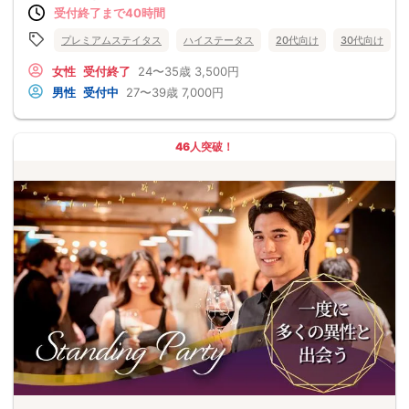
受付終了まで40時間
プレミアムステイタス
ハイステータス
20代向け
30代向け
女性
受付終了
24〜35歳
3,500円
男性
受付中
27〜39歳
7,000円
46人突破！