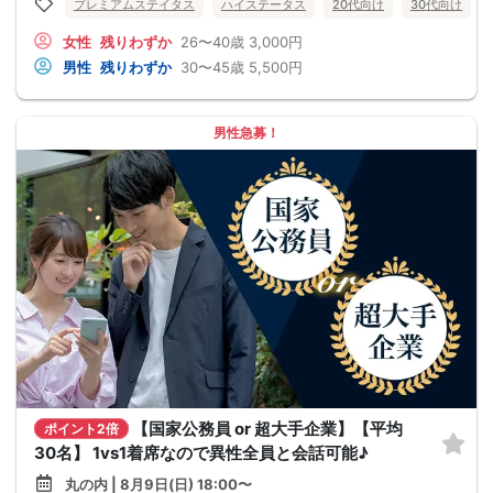
プレミアムステイタス
ハイステータス
20代向け
30代向け
女性
残りわずか
26〜40歳
3,000円
男性
残りわずか
30〜45歳
5,500円
男性急募！
【国家公務員 or 超大手企業】【平均
ポイント2倍
30名】 1vs1着席なので異性全員と会話可能♪
丸の内 | 8月9日(日) 18:00〜