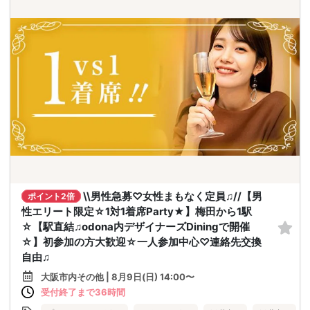
\\男性急募♡女性まもなく定員♫//【男
ポイント2倍
性エリート限定☆1対1着席Party★】梅田から1駅
☆【駅直結♫odona内デザイナーズDiningで開催
☆】初参加の方大歓迎☆一人参加中心♡連絡先交換
自由♫
大阪市内その他 | 8月9日(日) 14:00〜
受付終了まで36時間