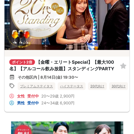
【金曜・エリートSpecial】【最大100
ポイント2倍
名】【アルコール飲み放題】スタンディングPARTY
その他区内 | 8月14日(金) 19:30〜
プレミアムステイタス
ハイステータス
20代向け
30代向け
女性
受付中
20〜29歳
2,900円
男性
受付中
24〜34歳
6,900円