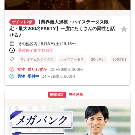
【業界最大規模・ハイステータス限
ポイント2倍
定・最大200名PARTY】一度にたくさんの異性と話
せる♪
その他区内 | 8月8日(土) 19:15〜
受付終了まで17時間
プレミアムステイタス
ハイステータス
20代向け
30代向け
女性
残りわずか
20〜36歳
3,300円
男性
受付中
24〜39歳
6,900円
開催確定
男性急募！