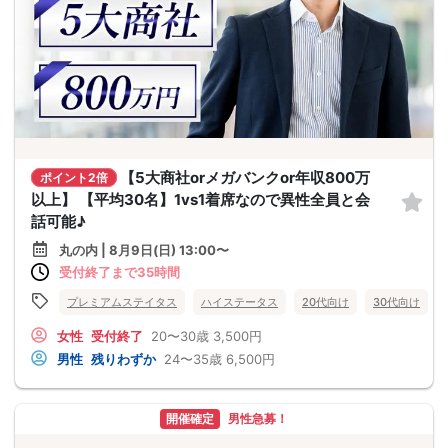
【5大商社orメガバンクor年収800万
ポイント2倍
以上】 【平均30名】1vs1着席なので異性全員と会
話可能♪
丸の内 | 8月9日(日) 13:00〜
受付終了まで35時間
プレミアムステイタス
ハイステータス
20代向け
30代向け
女性
受付終了
20〜30歳
3,500円
男性
残りわずか
24〜35歳
6,500円
開催確定
男性急募！