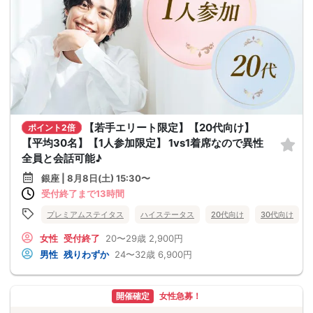
【若手エリート限定】【20代向け】
ポイント2倍
【平均30名】【1人参加限定】 1vs1着席なので異性
全員と会話可能♪
銀座 | 8月8日(土) 15:30〜
受付終了まで13時間
プレミアムステイタス
ハイステータス
20代向け
30代向け
女性
受付終了
20〜29歳
2,900円
男性
残りわずか
24〜32歳
6,900円
開催確定
女性急募！