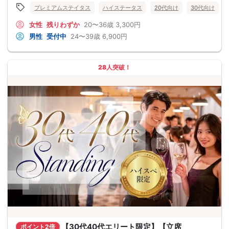
プレミアムステイタス
ハイステータス
20代向け
30代向け
女性
残りわずか
20〜36歳
3,300円
男性
受付中
24〜39歳
6,900円
28人突破！
【30代40代エリート限定】【立席
ポイント2倍