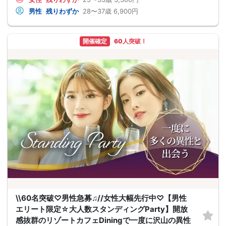
男性
残りわずか
28〜37歳
6,900円
開催確定
60人突破！
\\60名突破♡男性急募♫//女性大幅先行中♡【男性
エリート限定☆大人数スタンディングParty】開放
感抜群のリゾートカフェDiningで一度に沢山の異性