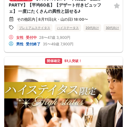
PARTY】【平均60名】【デザート付きビュッフ
ェ】 一度にたくさんの異性と話せる♪
その他区内 | 8月11日(火・山の日) 18:00〜
プレミアムステイタス
ハイステータス
20代向け
30代向け
女性
受付中
28〜47歳
3,900円
男性
受付終了
35〜49歳
7,900円
開催確定
51人突破！