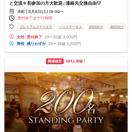
と交流☆初参加の方大歓迎♫連絡先交換自由♡
本町 | 8月8日(土) 19:00〜
受付終了まで17時間
プレミアムステイタス
ハイステータス
20代向け
30代向け
女性
受付終了
20〜35歳
3,000円
男性
残りわずか
25〜39歳
5,500円
開催確定
101人突破！