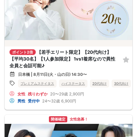
【若手エリート限定】【20代向け】
ポイント2倍
【平均30名】【1人参加限定】 1vs1着席なので異性
全員と会話可能♪
日本橋 | 8月11日(火・山の日) 14:30〜
プレミアムステイタス
ハイステータス
20代向け
30代向け
女性
残りわずか
20〜29歳
2,900円
男性
受付中
24〜32歳
6,900円
開催確定
女性急募！