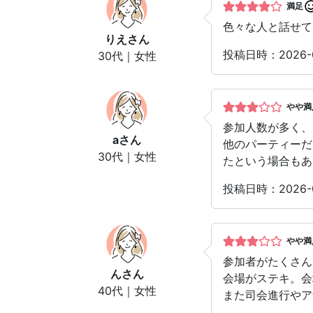
満足
色々な人と話せて、
りえ
さん
投稿日時：2026
30代｜女性
やや満
参加人数が多く、
a
さん
他のパーティーだ
30代｜女性
たという場合もあ
投稿日時：2026
やや満
参加者がたくさん
ん
さん
会場がステキ。会
40代｜女性
また司会進行やア