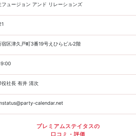
社フュージョン アンド リレーションズ
21
宿区津久戸町3番19号えひらビル2階
19:00
役社長 有井 清次
status@party-calendar.net
プレミアムステイタスの
口コミ・評価