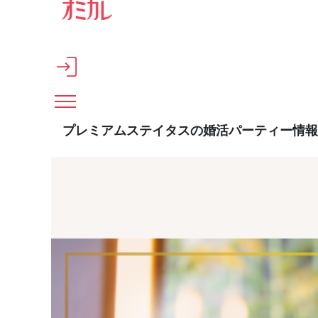
メインコンテンツへスキップ
プレミアムステイタスの婚活パーティー情報