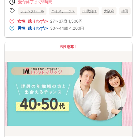
受付終了まで2時間
シャンクレール
ハイステータス
30代向け
大阪府
梅田
女性
残りわずか
27〜37歳
1,500円
男性
残りわずか
30〜44歳
4,200円
男性急募！