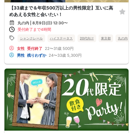
【33歳まで＆年収500万以上の男性限定】互いに高
めあえる女性と会いたい！
丸の内 | 8月9日(日) 12:30〜
受付終了まで4時間
シャンクレール
ハイステータス
20代向け
東京都
丸の内
女性
受付終了
22〜31歳
500円
男性
残りわずか
24〜33歳
5,300円