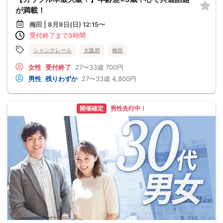
が満載！
梅田 | 8月9日(日) 12:15〜
受付終了まで3時間
シャンクレール
大阪府
梅田
女性
受付終了
27〜33歳
700円
男性
残りわずか
27〜33歳
4,800円
開催確定
男性先行中！