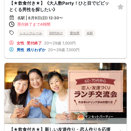
【★飲食付き★】《大人数Party！ひと目でビビッ
とくる男性を探したい》
名駅 | 8月9日(日) 12:30〜
受付終了まで4時間
シャンクレール
20代向け
愛知県
名駅
女性
受付終了
20〜29歳
1,000円
男性
残りわずか
20〜29歳
7,000円
【★飲食付き★】新しい友達作り・恋人作りを応援