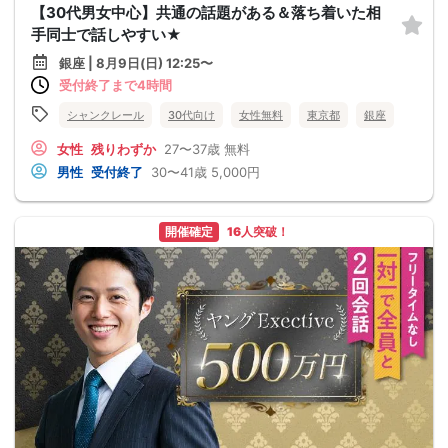
【30代男女中心】共通の話題がある＆落ち着いた相
手同士で話しやすい★
銀座 | 8月9日(日) 12:25〜
受付終了まで4時間
シャンクレール
30代向け
女性無料
東京都
銀座
女性
残りわずか
27〜37歳
無料
男性
受付終了
30〜41歳
5,000円
開催確定
16人突破！