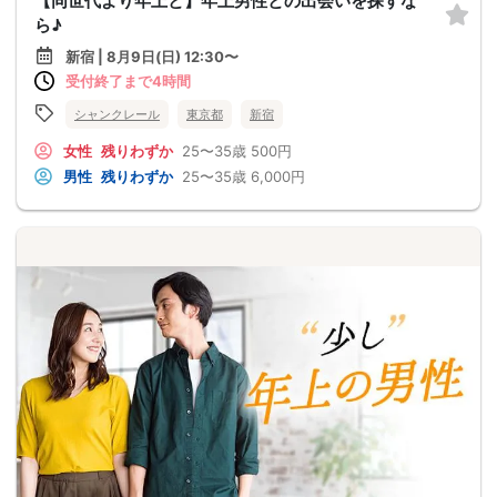
【同世代より年上と】年上男性との出会いを探すな
ら♪
新宿 | 8月9日(日) 12:30〜
受付終了まで4時間
シャンクレール
東京都
新宿
女性
残りわずか
25〜35歳
500円
男性
残りわずか
25〜35歳
6,000円