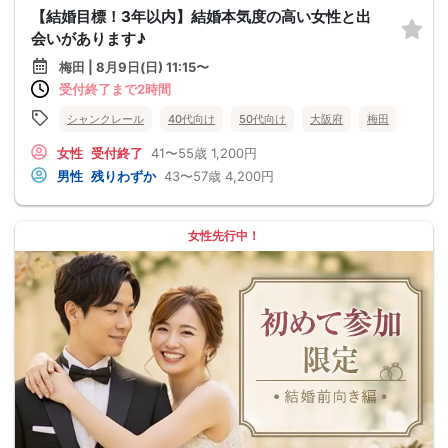
【結婚目標！3年以内】結婚本気度の高い女性と出
会いがあります♪
梅田 | 8月9日(日) 11:15〜
受付終了まで2時間
シャンクレール
40代向け
50代向け
大阪府
梅田
女性
受付終了
41〜55歳
1,200円
男性
残りわずか
43〜57歳
4,200円
女性先行中！