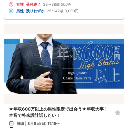
女性
受付終了
23〜38歳
500円
男性
残りわずか
25〜42歳
3,000円
★年収600万以上の男性限定で出会う★年収大事！
本音で将来設計話したい！
梅田 | 8月9日(日) 11:15〜