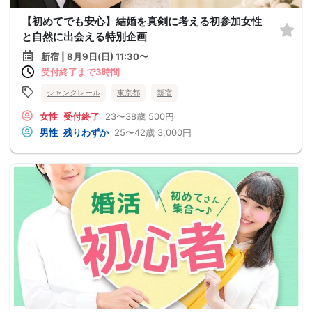
【初めてでも安心】結婚を真剣に考える初参加女性
と自然に出会える特別企画
新宿 | 8月9日(日) 11:30〜
受付終了まで3時間
シャンクレール
東京都
新宿
女性
受付終了
23〜38歳
500円
男性
残りわずか
25〜42歳
3,000円