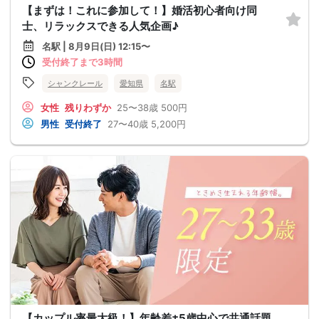
【まずは！これに参加して！】婚活初心者向け同
士、リラックスできる人気企画♪
名駅 | 8月9日(日) 12:15〜
受付終了まで3時間
シャンクレール
愛知県
名駅
女性
残りわずか
25〜38歳
500円
男性
受付終了
27〜40歳
5,200円
【カップル率最大級！】年齢差±5歳中心で共通話題