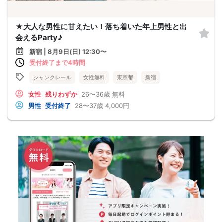
★大人な男性に甘えたい！落ち着いた年上男性と出
会えるParty♪
新宿 | 8月9日(日) 12:30〜
受付終了まで4時間
シャンクレール
女性無料
東京都
新宿
女性
残りわずか
26〜36歳
無料
男性
受付終了
28〜37歳
4,000円