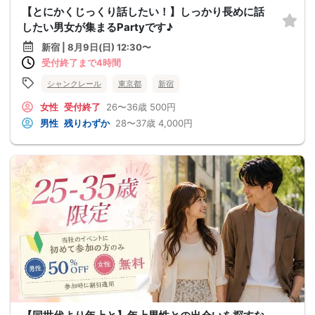
【とにかくじっくり話したい！】しっかり長めに話
したい男女が集まるPartyです♪
新宿 | 8月9日(日) 12:30〜
受付終了まで4時間
シャンクレール
東京都
新宿
女性
受付終了
26〜36歳
500円
男性
残りわずか
28〜37歳
4,000円