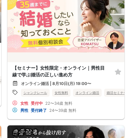
【セミナー】女性限定・オンライン｜男性目
線で学ぶ婚活の正しい進め方
ナー
北海道
オンライン婚活 | 8月10日(月) 19:00〜
シャンクレール
女性無料
オンライン婚活
婚活セミナー
北
女性
受付中
22〜34歳
無料
男性
受付終了
24〜39歳
無料