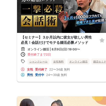
【セミナー】３か月以内に彼女が欲しい男性
必見！会話だけでモテる婚活必勝メソッド
オンライン婚活 | 8月9日(日) 19:00〜
受付終了まで2日
シャンクレール
女性無料
オンライン婚活
婚活セミ
女性
受付終了
22〜34歳
無料
男性
受付中
24〜39歳
無料