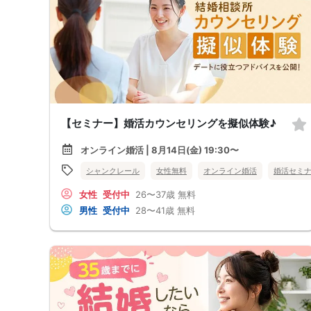
【セミナー】婚活カウンセリングを擬似体験♪
オンライン婚活 | 8月14日(金) 19:30〜
シャンクレール
女性無料
オンライン婚活
婚活セミ
女性
受付中
26〜37歳
無料
男性
受付中
28〜41歳
無料