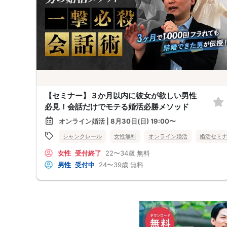
【セミナー】３か月以内に彼女が欲しい男性
必見！会話だけでモテる婚活必勝メソッド
オンライン婚活 | 8月30日(日) 19:00〜
シャンクレール
女性無料
オンライン婚活
婚活セミ
女性
受付終了
22〜34歳
無料
男性
受付中
24〜39歳
無料