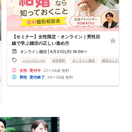
【セミナー】女性限定・オンライン｜男性目
線で学ぶ婚活の正しい進め方
オンライン婚活 | 8月31日(月) 19:00〜
シャンクレール
女性無料
オンライン婚活
婚活セミナー
北
女性
受付中
22〜34歳
無料
男性
受付終了
24〜39歳
無料
ナー
北海道