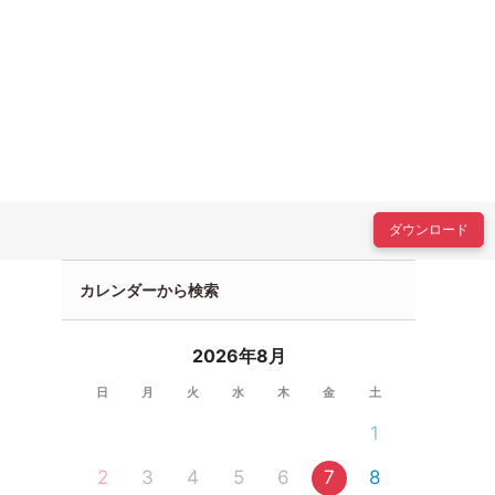
ダウンロード
カレンダーから検索
2026年8月
日
月
火
水
木
金
土
1
2
3
4
5
6
7
8