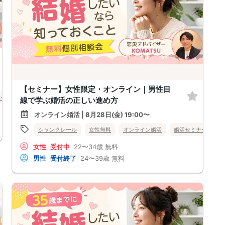
【セミナー】女性限定・オンライン｜男性目
ナー
北海道
線で学ぶ婚活の正しい進め方
オンライン婚活 | 8月28日(金) 19:00〜
シャンクレール
女性無料
オンライン婚活
婚活セミナー
北
女性
受付中
22〜34歳
無料
男性
受付終了
24〜39歳
無料