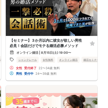
【セミナー】３か月以内に彼女が欲しい男性
必見！会話だけでモテる婚活必勝メソッド
オンライン婚活 | 8月15日(土) 19:00〜
ナー
北海道
シャンクレール
女性無料
オンライン婚活
婚活セミナー
北
女性
受付終了
22〜34歳
無料
男性
受付中
24〜39歳
無料