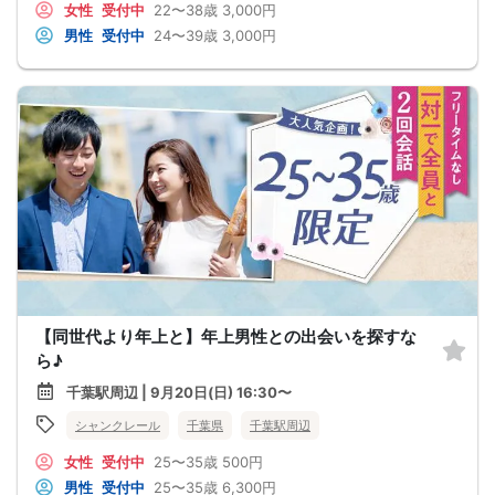
女性
受付中
22〜38歳
3,000円
男性
受付中
24〜39歳
3,000円
【同世代より年上と】年上男性との出会いを探すな
ら♪
千葉駅周辺 | 9月20日(日) 16:30〜
シャンクレール
千葉県
千葉駅周辺
女性
受付中
25〜35歳
500円
男性
受付中
25〜35歳
6,300円