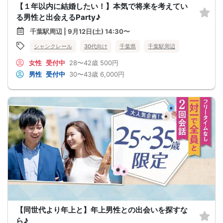
【１年以内に結婚したい！】本気で将来を考えてい
る男性と出会えるParty♪
千葉駅周辺 | 9月12日(土) 14:30〜
シャンクレール
30代向け
千葉県
千葉駅周辺
女性
受付中
28〜42歳
500円
男性
受付中
30〜43歳
6,000円
【同世代より年上と】年上男性との出会いを探すな
ら♪