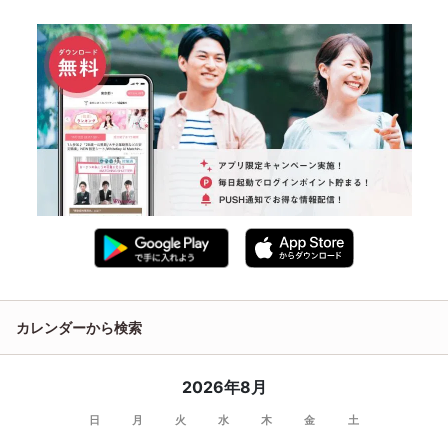
カレンダーから検索
2026年8月
日
月
火
水
木
金
土