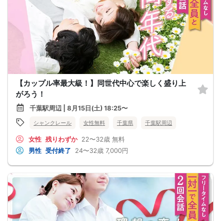
【カップル率最大級！】同世代中心で楽しく盛り上
がろう！
千葉駅周辺 | 8月15日(土) 18:25〜
シャンクレール
女性無料
千葉県
千葉駅周辺
女性
残りわずか
22〜32歳
無料
男性
受付終了
24〜32歳
7,000円