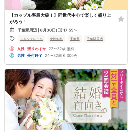
【カップル率最大級！】同世代中心で楽しく盛り上
がろう！
千葉駅周辺 | 8月30日(日) 17:55〜
シャンクレール
女性無料
千葉県
千葉駅周辺
女性
残りわずか
22〜32歳
無料
男性
受付終了
24〜32歳
6,300円