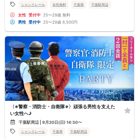
シャンクレール
女性無料
千葉県
千葉駅周辺
女性
受付中
25〜29歳
無料
男性
受付中
25〜29歳
6,500円
〈※警察・消防士・自衛隊※〉頑張る男性を支えた
い女性へ♪
千葉駅周辺 | 9月20日(日) 14:30〜
シャンクレール
千葉県
千葉駅周辺