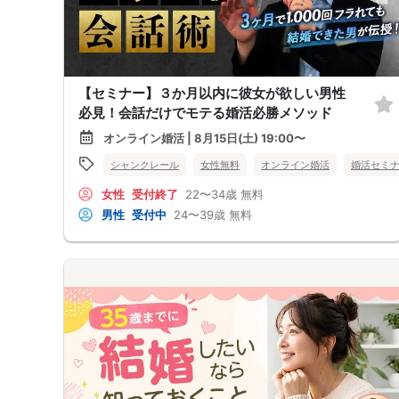
【セミナー】３か月以内に彼女が欲しい男性
必見！会話だけでモテる婚活必勝メソッド
オンライン婚活 | 8月15日(土) 19:00〜
シャンクレール
女性無料
オンライン婚活
婚活セミ
女性
受付終了
22〜34歳
無料
男性
受付中
24〜39歳
無料