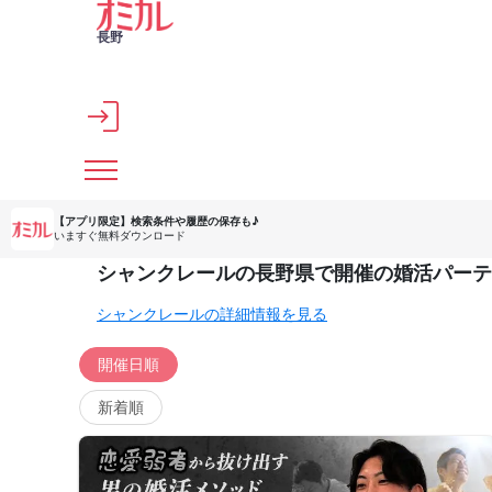
メインコンテンツへスキップ
長野
【アプリ限定】
検索条件や履歴の保存も♪
いますぐ無料ダウンロード
シャンクレールの長野県で開催の婚活パーテ
シャンクレールの詳細情報を見る
開催日順
新着順