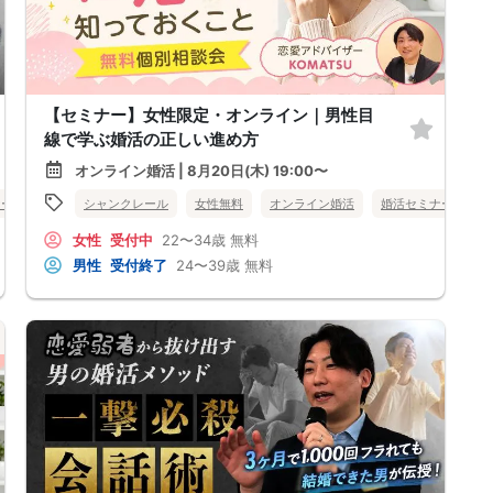
【セミナー】女性限定・オンライン｜男性目
線で学ぶ婚活の正しい進め方
オンライン婚活 | 8月20日(木) 19:00〜
ナー
長野県
シャンクレール
女性無料
オンライン婚活
婚活セミナー
長
女性
受付中
22〜34歳
無料
男性
受付終了
24〜39歳
無料