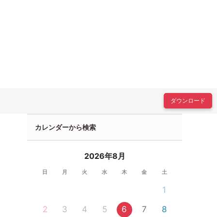
ダウンロード
カレンダーから検索
2026年8月
日
月
火
水
木
金
土
1
2
3
4
5
6
7
8