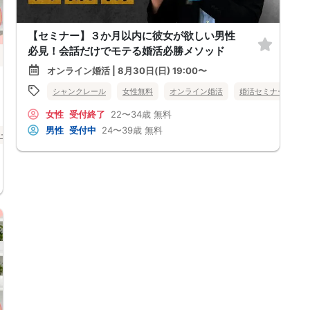
【セミナー】３か月以内に彼女が欲しい男性
必見！会話だけでモテる婚活必勝メソッド
オンライン婚活 | 8月30日(日) 19:00〜
シャンクレール
女性無料
オンライン婚活
婚活セミナー
長
女性
受付終了
22〜34歳
無料
男性
受付中
24〜39歳
無料
ナー
長野県