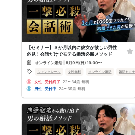
【セミナー】３か月以内に彼女が欲しい男性
必見！会話だけでモテる婚活必勝メソッド
オンライン婚活 | 8月9日(日) 19:00〜
シャンクレール
女性無料
オンライン婚活
婚活セミ
女性
受付終了
22〜34歳
無料
男性
受付中
24〜39歳
無料