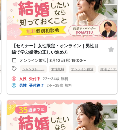
【セミナー】女性限定・オンライン｜男性目
線で学ぶ婚活の正しい進め方
オンライン婚活 | 8月10日(月) 19:00〜
ナー
長野県
シャンクレール
女性無料
オンライン婚活
婚活セミナー
長
女性
受付中
22〜34歳
無料
男性
受付終了
24〜39歳
無料