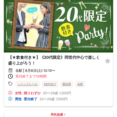
【★飲食付き★】《20代限定》同世代中心で楽しく
盛り上がろう！
名駅 | 8月8日(土) 12:15〜
受付終了まで10時間
シャンクレール
20代向け
愛知県
名駅
女性
残りわずか
20〜29歳
1,000円
男性
受付終了
20〜29歳
7,000円
男性急募！