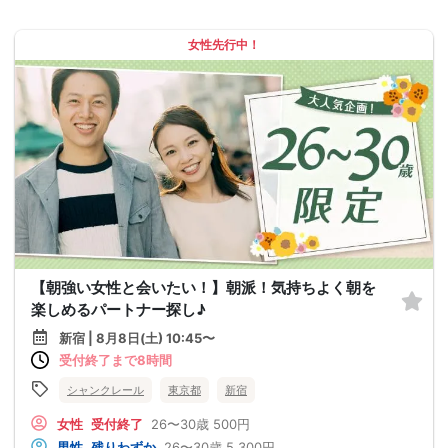
女性先行中！
【朝強い女性と会いたい！】朝派！気持ちよく朝を
楽しめるパートナー探し♪
新宿 | 8月8日(土) 10:45〜
受付終了まで8時間
シャンクレール
東京都
新宿
女性
受付終了
26〜30歳
500円
男性
残りわずか
26〜30歳
5,300円