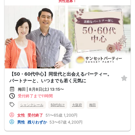
男性急募！
【50・60代中心】同世代と出会えるパーティー。
パートナーと、いつまでも若く元気に
梅田 | 8月8日(土) 13:15〜
受付終了まで11時間
シャンクレール
50代向け
大阪府
梅田
女性
受付終了
51〜65歳
1,200円
男性
残りわずか
53〜67歳
4,200円