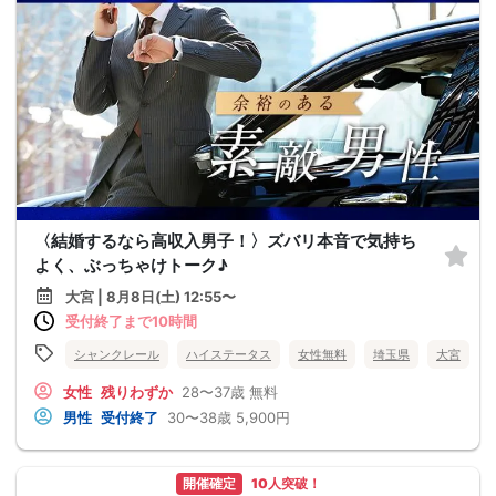
〈結婚するなら高収入男子！〉ズバリ本音で気持ち
よく、ぶっちゃけトーク♪
大宮 | 8月8日(土) 12:55〜
受付終了まで10時間
シャンクレール
ハイステータス
女性無料
埼玉県
大宮
女性
残りわずか
28〜37歳
無料
男性
受付終了
30〜38歳
5,900円
開催確定
10人突破！