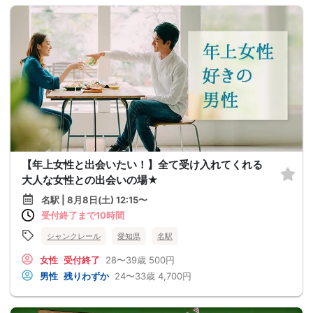
【年上女性と出会いたい！】全て受け入れてくれる
大人な女性との出会いの場★
名駅 | 8月8日(土) 12:15〜
受付終了まで10時間
シャンクレール
愛知県
名駅
女性
受付終了
28〜39歳
500円
男性
残りわずか
24〜33歳
4,700円