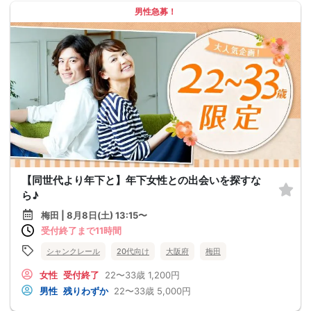
男性急募！
【同世代より年下と】年下女性との出会いを探すな
ら♪
梅田 | 8月8日(土) 13:15〜
受付終了まで11時間
シャンクレール
20代向け
大阪府
梅田
女性
受付終了
22〜33歳
1,200円
男性
残りわずか
22〜33歳
5,000円