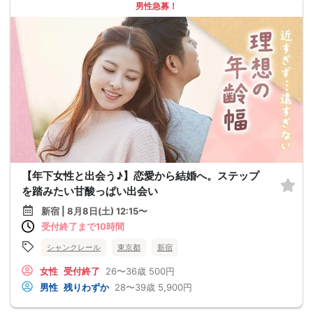
男性急募！
【年下女性と出会う♪】恋愛から結婚へ。ステップ
を踏みたい甘酸っぱい出会い
新宿 | 8月8日(土) 12:15〜
受付終了まで10時間
シャンクレール
東京都
新宿
女性
受付終了
26〜36歳
500円
男性
残りわずか
28〜39歳
5,900円