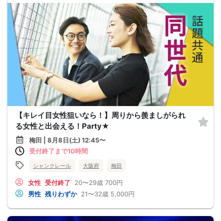
【キレイ目女性狙いなら！】周りから羨ましがられ
る女性と出会える！Party★
梅田 | 8月8日(土) 12:45〜
受付終了まで10時間
シャンクレール
大阪府
梅田
女性
受付終了
20〜29歳
700円
男性
残りわずか
21〜32歳
5,000円