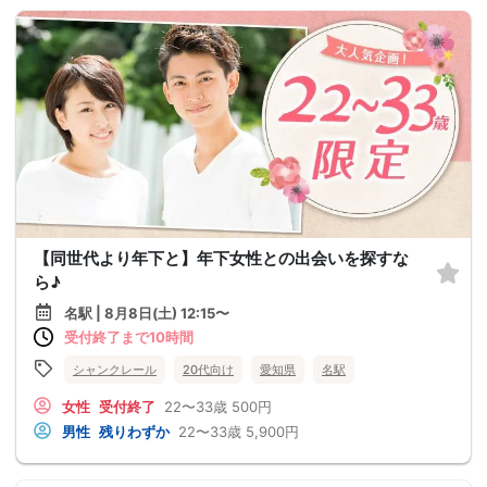
【同世代より年下と】年下女性との出会いを探すな
ら♪
名駅 | 8月8日(土) 12:15〜
受付終了まで10時間
シャンクレール
20代向け
愛知県
名駅
女性
受付終了
22〜33歳
500円
男性
残りわずか
22〜33歳
5,900円