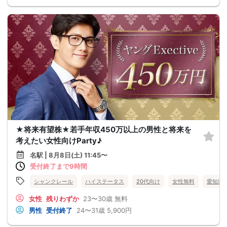
★将来有望株★若手年収450万以上の男性と将来を
考えたい女性向けParty♪
名駅 | 8月8日(土) 11:45〜
受付終了まで9時間
シャンクレール
ハイステータス
20代向け
女性無料
愛知県
女性
残りわずか
23〜30歳
無料
男性
受付終了
24〜31歳
5,900円