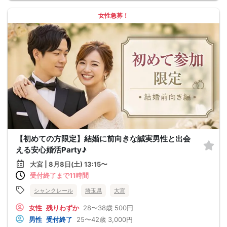
女性急募！
【初めての方限定】結婚に前向きな誠実男性と出会
える安心婚活Party♪
大宮 | 8月8日(土) 13:15〜
受付終了まで11時間
シャンクレール
埼玉県
大宮
女性
残りわずか
28〜38歳
500円
男性
受付終了
25〜42歳
3,000円