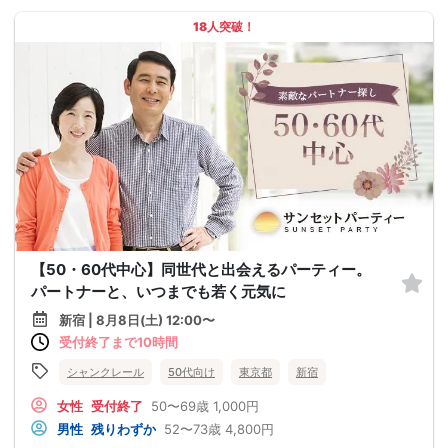
18人突破！
【50・60代中心】同世代と出会えるパーティー。
パートナーと、いつまでも若く元気に
新宿 | 8月8日(土) 12:00〜
受付終了まで10時間
シャンクレール
50代向け
東京都
新宿
女性
受付終了
50〜69歳
1,000円
男性
残りわずか
52〜73歳
4,800円