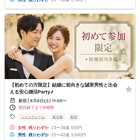
【初めての方限定】結婚に前向きな誠実男性と出会
える安心婚活Party♪
新宿 | 8月8日(土) 11:00〜
受付終了まで9時間
シャンクレール
東京都
新宿
女性
残りわずか
23〜38歳
500円
男性
残りわずか
25〜42歳
3,000円