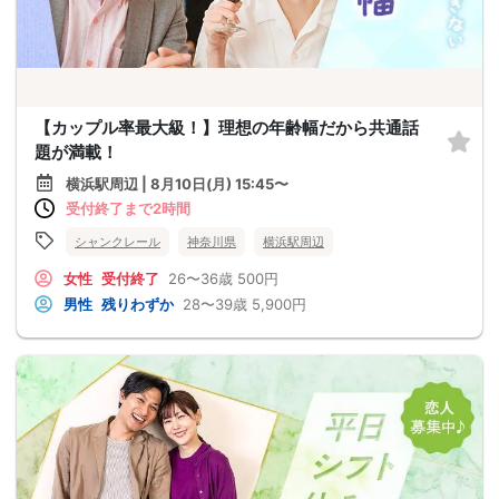
【カップル率最大級！】理想の年齢幅だから共通話
題が満載！
横浜駅周辺 | 8月10日(月) 15:45〜
受付終了まで2時間
シャンクレール
神奈川県
横浜駅周辺
女性
受付終了
26〜36歳
500円
男性
残りわずか
28〜39歳
5,900円