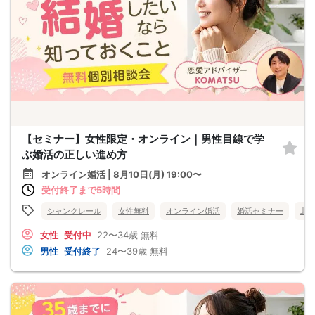
【セミナー】女性限定・オンライン｜男性目線で学
ぶ婚活の正しい進め方
オンライン婚活 | 8月10日(月) 19:00〜
受付終了まで5時間
シャンクレール
女性無料
オンライン婚活
婚活セミナー
北
女性
受付中
22〜34歳
無料
男性
受付終了
24〜39歳
無料