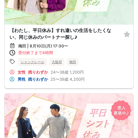
【わたし、平日休み】すれ違いの生活をしたくな
い、同じ休みのパートナー探し♪
梅田 | 8月10日(月) 17:30〜
受付終了まで4時間
シャンクレール
大阪府
梅田
女性
残りわずか
24〜38歳
1,200円
男性
残りわずか
25〜39歳
4,200円