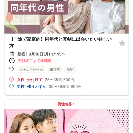
【一途で家庭的】同年代と真剣に出会いたい欲しい
方
新宿 | 8月10日(月) 17:45〜
受付終了まで4時間
シャンクレール
東京都
新宿
女性
受付終了
25〜35歳
500円
男性
残りわずか
30〜39歳
5,900円
男性急募！