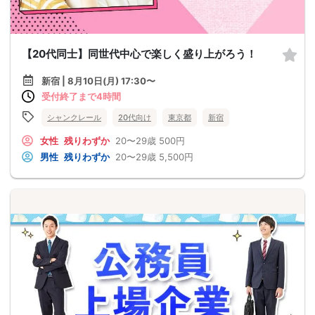
【20代同士】同世代中心で楽しく盛り上がろう！
新宿 | 8月10日(月) 17:30〜
受付終了まで4時間
シャンクレール
20代向け
東京都
新宿
女性
残りわずか
20〜29歳
500円
男性
残りわずか
20〜29歳
5,500円