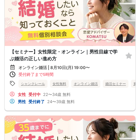
【セミナー】女性限定・オンライン｜男性目線で学
ぶ婚活の正しい進め方
オンライン婚活 | 8月10日(月) 19:00〜
受付終了まで5時間
シャンクレール
女性無料
オンライン婚活
婚活セミナー
東
女性
受付中
22〜34歳
無料
男性
受付終了
24〜39歳
無料