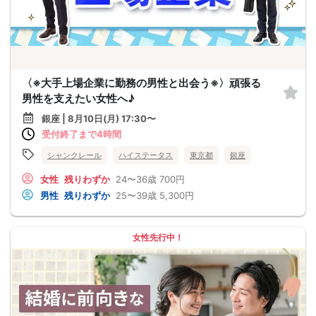
〈※大手上場企業に勤務の男性と出会う※〉頑張る
男性を支えたい女性へ♪
銀座 | 8月10日(月) 17:30〜
受付終了まで4時間
シャンクレール
ハイステータス
東京都
銀座
女性
残りわずか
24〜36歳
700円
男性
残りわずか
25〜39歳
5,300円
女性先行中！