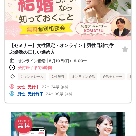
【セミナー】女性限定・オンライン｜男性目線で学
ぶ婚活の正しい進め方
オンライン婚活 | 8月10日(月) 19:00〜
受付終了まで5時間
シャンクレール
女性無料
オンライン婚活
婚活セミナー
長
女性
受付中
22〜34歳
無料
男性
受付終了
24〜39歳
無料