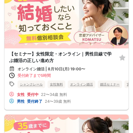
【セミナー】女性限定・オンライン｜男性目線で学
ぶ婚活の正しい進め方
オンライン婚活 | 8月10日(月) 19:00〜
受付終了まで5時間
シャンクレール
女性無料
オンライン婚活
婚活セミナー
宮
女性
受付中
22〜34歳
無料
男性
受付終了
24〜39歳
無料