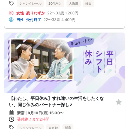
シャンクレール
20代向け
大阪府
梅田
女性
残りわずか
22〜33歳
1,200円
男性
受付終了
22〜33歳
4,400円
【わたし、平日休み】すれ違いの生活をしたくな
い、同じ休みのパートナー探し♪
新宿 | 8月10日(月) 15:30〜
受付終了まで2時間
シャンクレール
東京都
新宿