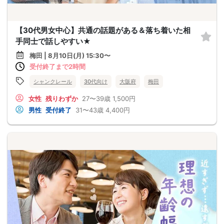
【30代男女中心】共通の話題がある＆落ち着いた相
手同士で話しやすい★
梅田 | 8月10日(月) 15:30〜
受付終了まで2時間
シャンクレール
30代向け
大阪府
梅田
女性
残りわずか
27〜39歳
1,500円
男性
受付終了
31〜43歳
4,400円