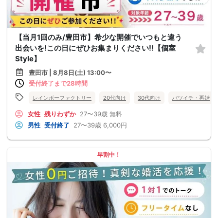
【当月1回のみ/豊田市】希少な開催でいつもと違う
出会いを!この日にぜひお集まりください!!【個室
Style】
豊田市 | 8月8日(土) 13:00〜
受付終了まで28時間
レインボーファクトリー
20代向け
30代向け
バツイチ・再婚
女性
残りわずか
27〜39歳
無料
男性
受付終了
27〜39歳
6,000円
早割中！