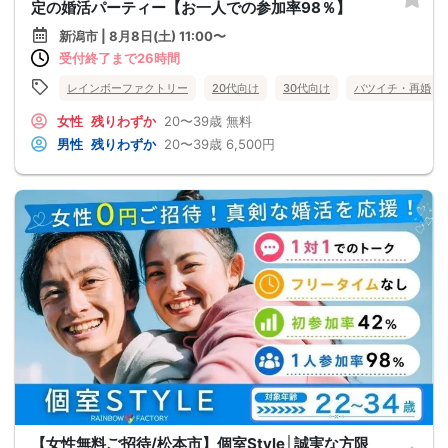
定の婚活パーティー【お一人での参加率98％】
新潟市 | 8月8日(土) 11:00〜
受付終了まで26時間
レインボーファクトリー
20代向け
30代向け
バツイチ・再婚
女性
残りわずか
20〜39歳
無料
男性
残りわずか
20〜39歳
6,500円
【女性無料ご招待/松本市】個室Style│誠実な方限