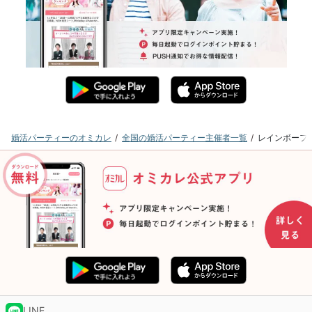
婚活パーティーのオミカレ
全国の婚活パーティー主催者一覧
レインボーフ
LINE