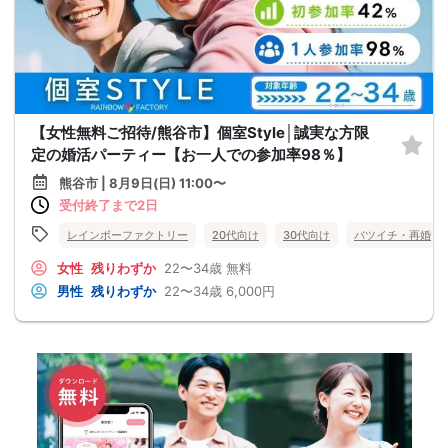
【女性無料ご招待/熊谷市】個室Style│誠実な方限
定の婚活パーティー【お一人での参加率98％】
熊谷市 | 8月9日(日) 11:00〜
受付終了まで2日
レインボーファクトリー
20代向け
30代向け
バツイチ・再婚
女性
残りわずか
22〜34歳
無料
男性
残りわずか
22〜34歳
6,000円