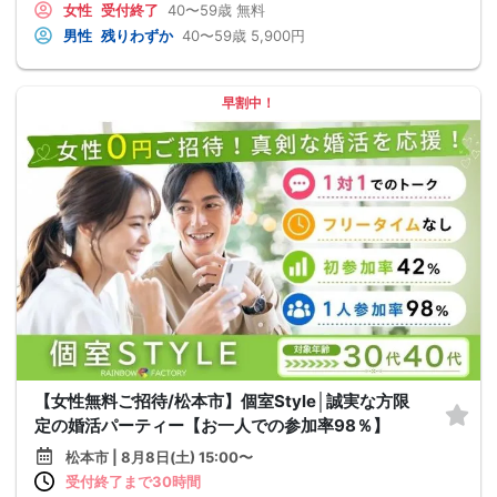
女性
受付終了
40〜59歳
無料
男性
残りわずか
40〜59歳
5,900円
早割中！
【女性無料ご招待/松本市】個室Style│誠実な方限
定の婚活パーティー【お一人での参加率98％】
松本市 | 8月8日(土) 15:00〜
受付終了まで30時間