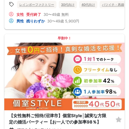
レインボーファクトリー
30代向け
40代向け
バツイチ・再婚
女性
受付終了
30〜49歳
無料
男性
残りわずか
30〜49歳
5,900円
早割中！
【女性無料ご招待/沼津市】個室Style│誠実な方限
定の婚活パーティー【お一人での参加率98％】