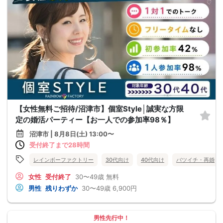
【女性無料ご招待/沼津市】個室Style│誠実な方限
定の婚活パーティー【お一人での参加率98％】
沼津市 | 8月8日(土) 13:00〜
受付終了まで28時間
レインボーファクトリー
30代向け
40代向け
バツイチ・再婚
女性
受付終了
30〜49歳
無料
男性
残りわずか
30〜49歳
6,900円
男性先行中！