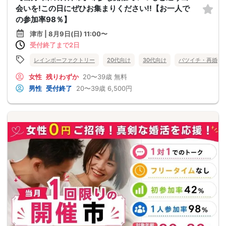
会いを!この日にぜひお集まりください!!【お一人で
の参加率98％】
津市 | 8月9日(日) 11:00〜
受付終了まで2日
レインボーファクトリー
20代向け
30代向け
バツイチ・再婚
女性
残りわずか
20〜39歳
無料
男性
受付終了
20〜39歳
6,500円