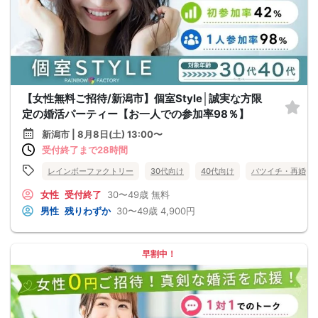
【女性無料ご招待/新潟市】個室Style│誠実な方限
定の婚活パーティー【お一人での参加率98％】
新潟市 | 8月8日(土) 13:00〜
受付終了まで28時間
レインボーファクトリー
30代向け
40代向け
バツイチ・再婚
女性
受付終了
30〜49歳
無料
男性
残りわずか
30〜49歳
4,900円
早割中！