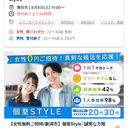
豊田市 | 8月8日(土) 11:00〜
受付終了まで26時間
レインボーファクトリー
20代向け
30代向け
バツイチ・再婚
女性
残りわずか
22〜34歳
無料
男性
受付終了
22〜34歳
6,500円
【女性無料ご招待/新潟市】個室Style│誠実な方限