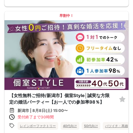
早割中！
【女性無料ご招待/新潟市】個室Style│誠実な方限
定の婚活パーティー【お一人での参加率98％】
新潟市 | 8月8日(土) 15:00〜
受付終了まで30時間
レインボーファクトリー
40代向け
50代向け
バツイチ・再婚