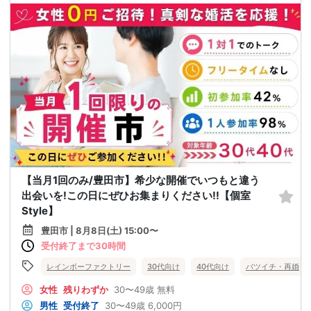
【当月1回のみ/豊田市】希少な開催でいつもと違う
出会いを!この日にぜひお集まりください!!【個室
Style】
豊田市 | 8月8日(土) 15:00〜
受付終了まで30時間
レインボーファクトリー
30代向け
40代向け
バツイチ・再婚
女性
残りわずか
30〜49歳
無料
男性
受付終了
30〜49歳
6,000円