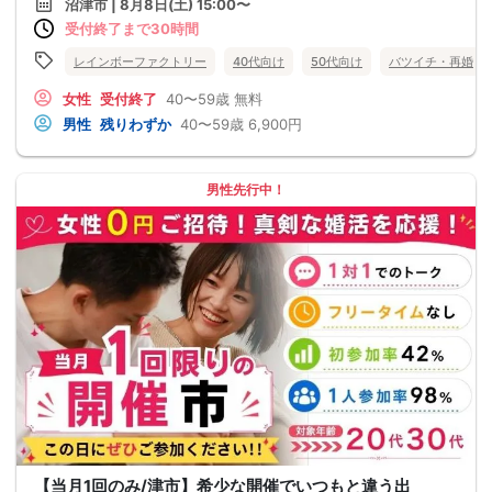
沼津市 | 8月8日(土) 15:00〜
受付終了まで30時間
レインボーファクトリー
40代向け
50代向け
バツイチ・再婚
女性
受付終了
40〜59歳
無料
男性
残りわずか
40〜59歳
6,900円
男性先行中！
【当月1回のみ/津市】希少な開催でいつもと違う出