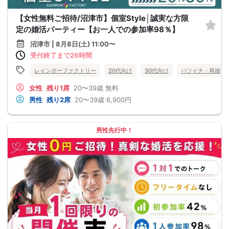
【女性無料ご招待/沼津市】個室Style│誠実な方限
定の婚活パーティー【お一人での参加率98％】
沼津市 | 8月8日(土) 11:00〜
受付終了まで26時間
レインボーファクトリー
20代向け
30代向け
バツイチ・再婚
女性
残り1席
20〜39歳
無料
男性
残り2席
20〜39歳
6,900円
男性先行中！