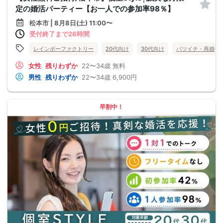
定の婚活パーティー【お一人での参加率98％】
松本市 | 8月8日(土) 11:00〜
受付終了まで26時間
レインボーファクトリー
20代向け
30代向け
バツイチ・再婚
女性
残りわずか
22〜34歳
無料
男性
残りわずか
22〜34歳
6,900円
早割中！