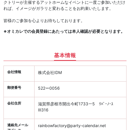
クトリーが主催するアットホームなイベントに一度ご参加いただけ
れば、イメージがガラリと変わることをお約束いたします。
皆様のご参加を心よりお待ちしております。
※オミカレでの会員登録にあたっては本人確認が必要となります。
基本情報
会社情報
株式会社IDM
郵便番号
522ー0056
会社住所
滋賀県彦根市開出今町1733ー5 ﾘﾊﾞｰﾉｰｽ
Ⅲ316
連絡先メール
rainbowfactory@party-calendar.net