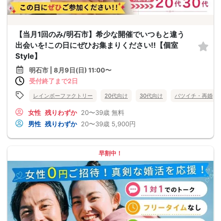
【当月1回のみ/明石市】希少な開催でいつもと違う
出会いを!この日にぜひお集まりください!!【個室
Style】
明石市 | 8月9日(日) 11:00〜
受付終了まで2日
レインボーファクトリー
20代向け
30代向け
バツイチ・再婚
女性
残りわずか
20〜39歳
無料
男性
残りわずか
20〜39歳
5,900円
早割中！