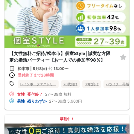
【女性無料ご招待/松本市】個室Style│誠実な方限
定の婚活パーティー【お一人での参加率98％】
松本市 | 8月8日(土) 13:00〜
受付終了まで28時間
レインボーファクトリー
20代向け
30代向け
バツイチ・再婚
女性
受付終了
27〜39歳
無料
男性
残りわずか
27〜39歳
5,900円
早割中！