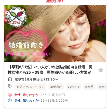
男性先行中！
【早割8/11迄】いい人がいれば結婚前向き婚活 男
性女性とも25～39歳 男性穏やか＆優しい方限定
岐阜市 | 8月16日(日) 13:30〜
婚活 アーバンマリッジ
20代向け
30代向け
岐阜県
岐阜市
女性
残りわずか
25〜39歳
500円
男性
残りわずか
25〜39歳
5,200円