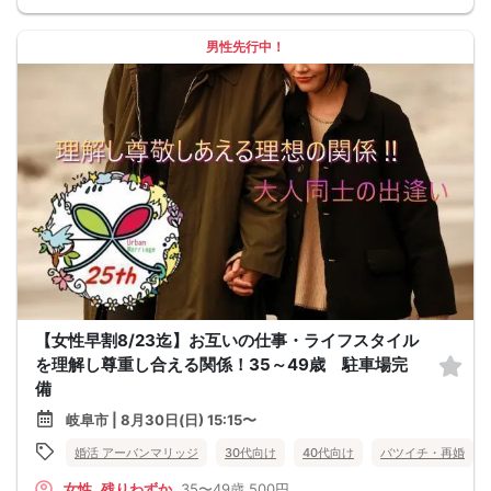
男性先行中！
【女性早割8/23迄】お互いの仕事・ライフスタイル
を理解し尊重し合える関係！35～49歳 駐車場完
備
岐阜市 | 8月30日(日) 15:15〜
婚活 アーバンマリッジ
30代向け
40代向け
バツイチ・再婚
女性
残りわずか
35〜49歳
500円