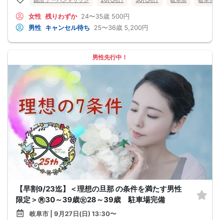
女性
残りわずか
24〜35歳
500円
男性
キャンセル待ち
25〜36歳
5,200円
男性先行中！
【早割9/23迄】＜理想の旦那 の条件を満たす男性
限定＞㊚30～39歳㊛28～39歳 駐車場完備
岐阜市 | 9月27日(日) 13:30〜