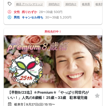
婚活 アーバンマリッジ
20代向け
30代向け
岐阜県
岐阜市
女性
残りわずか
28〜39歳
500円
男性
キャンセル待ち
30〜39歳
5,200円
男性先行中！
【早割9/23迄】☆Premium☆「やっぱり同世代が
いい！」人気の8歳幅！ 25歳～33歳 駐車場完備
岐阜市 | 9月27日(日) 15:15〜