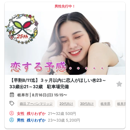
男性先行中！
【早割8/11迄】３ヶ月以内に恋人がほしい㊚23～
33歳㊛21～32歳 駐車場完備
岐阜市 | 8月16日(日) 15:15〜
婚活 アーバンマリッジ
20代向け
30代向け
岐阜県
岐阜市
女性
残りわずか
21〜32歳
500円
男性
残りわずか
23〜33歳
5,200円