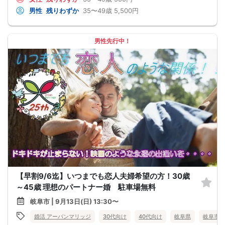
男性
残りわずか
35〜49歳
5,500円
男性先行中！
【早割9/6迄】いつまでも恋人夫婦希望の方！30歳
～45歳 理想のパートナー婚 駐車場無料
岐阜市 | 9月13日(日) 13:30〜
婚活 アーバンマリッジ
30代向け
40代向け
岐阜県
岐阜市