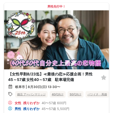
男性先行中！
【女性早割8/23迄】≪最後の恋≫応援企画！男性
45～57歳 女性40～57歳 駐車場完備
岐阜市 | 8月30日(日) 13:30〜
婚活 アーバンマリッジ
40代向け
50代向け
バツイチ・再婚
女性
残りわずか
40〜57歳
600円
男性
残りわずか
45〜57歳
5,500円