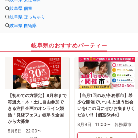
岐阜県 個室
岐阜県 ぽっちゃり
岐阜県 自衛隊
岐阜県のおすすめパーティー
【初めての方限定】8月末まで
【当月1回のみ/各務原市】希
毎週火・木・土に自由参加で
少な開催でいつもと違う出会
きる注目企画のオンライン婚
いを!この日にぜひお集まりく
活「良縁フェス」岐阜＆全国
ださい!!【個室Style】
から大募集
8月9日
11:00〜
各務原市
8月8日
22:00〜