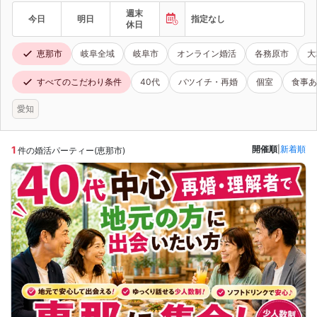
週末
今日
明日
指定なし
休日
恵那市
岐阜全域
岐阜市
オンライン婚活
各務原市
大
すべてのこだわり条件
40代
バツイチ・再婚
個室
食事あ
愛知
1
開催順
|
新着順
件の婚活パーティー(恵那市)