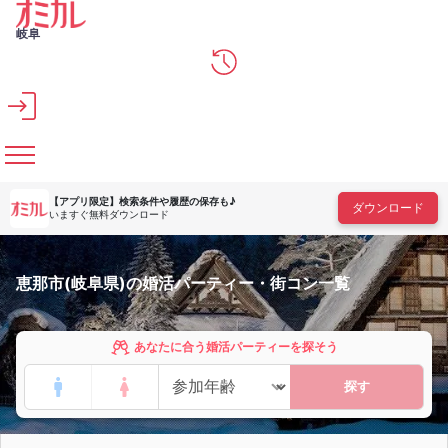
メインコンテンツへスキップ
岐阜
【アプリ限定】
検索条件や履歴の保存も♪
ダウンロード
いますぐ無料ダウンロード
恵那市(岐阜県)の婚活パーティー・街コン一覧
あなたに合う婚活パーティーを探そう
探す