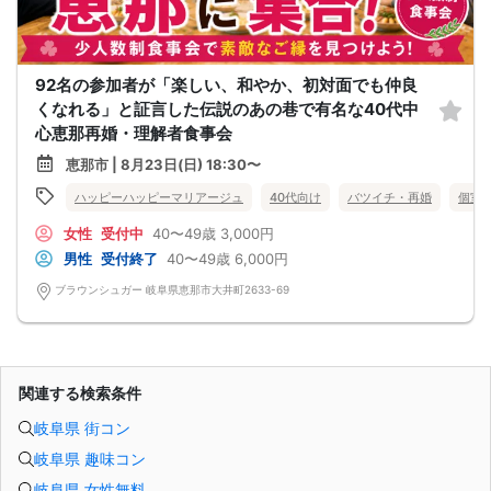
92名の参加者が「楽しい、和やか、初対面でも仲良
くなれる」と証言した伝説のあの巷で有名な40代中
心恵那再婚・理解者食事会
恵那市 | 8月23日(日) 18:30〜
ハッピーハッピーマリアージュ
40代向け
バツイチ・再婚
個室
女性
受付中
40〜49歳
3,000円
男性
受付終了
40〜49歳
6,000円
ブラウンシュガー 岐阜県恵那市大井町2633-69
関連する検索条件
岐阜県 街コン
岐阜県 趣味コン
岐阜県 女性無料