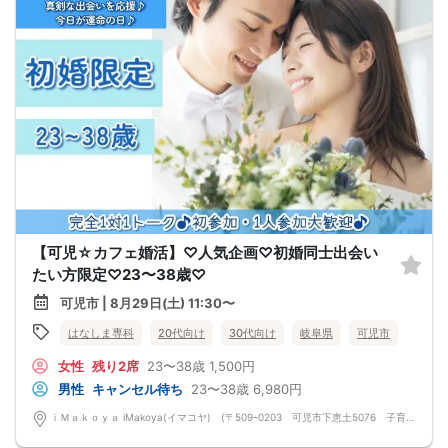
【可児☆カフェ婚活】♡人気企画♡初婚同士出会い
たい方限定♡23〜38歳♡
可児市 | 8月29日(土) 11:30〜
はなしま専科
20代向け
30代向け
岐阜県
可児市
女性
残り2席
23〜38歳
1,500円
男性
キャンセル待ち
23〜38歳
6,980円
ｉＭａｋｏｙａ iMakoya(イマコヤ) (〒509ｰ0203 可児市下恵土5076 子育て支援プラザ 1 F)