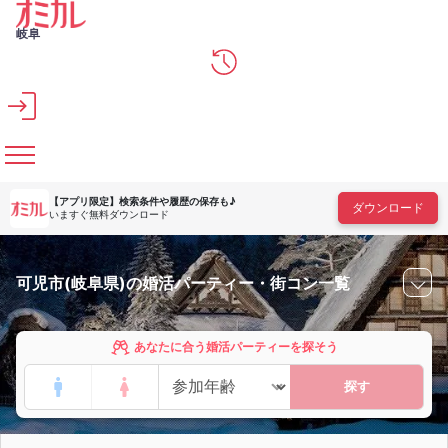
メインコンテンツへスキップ
岐阜
【アプリ限定】
検索条件や履歴の保存も♪
ダウンロード
いますぐ無料ダウンロード
可児市(岐阜県)の婚活パーティー・街コン一覧
あなたに合う婚活パーティーを探そう
探す