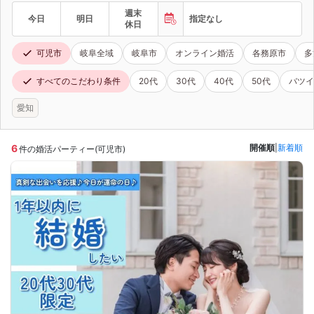
週末
今日
明日
指定なし
休日
可児市
岐阜全域
岐阜市
オンライン婚活
各務原市
多
すべてのこだわり条件
20代
30代
40代
50代
バツイ
愛知
6
開催順
|
新着順
件の婚活パーティー(可児市)