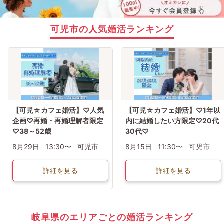
可児市の人気婚活ランキング
【可児☆カフェ婚活】♡人気
【可児☆カフェ婚活】♡1年以
企画♡再婚・再婚理解者限定
内に結婚したい方限定♡20代
♡38～52歳
30代♡
8月29日
13:30〜
可児市
8月15日
11:30〜
可児市
詳細を見る
詳細を見る
岐阜県のエリアごとの婚活ランキング