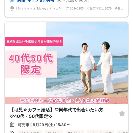
ｉＭａｋｏｙａ iMakoya(イマコヤ) (〒509ｰ0203 可児市下恵土5076 子育て支援プラザ 1 F)
【可児☆カフェ婚活】♡同年代で出会いたい方
♡40代・50代限定♡
可児市 | 8月29日(土) 15:30〜