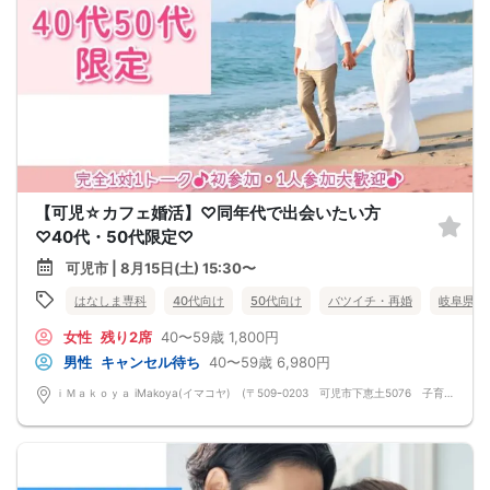
【可児☆カフェ婚活】♡同年代で出会いたい方
♡40代・50代限定♡
可児市 | 8月15日(土) 15:30〜
はなしま専科
40代向け
50代向け
バツイチ・再婚
岐阜県
女性
残り2席
40〜59歳
1,800円
男性
キャンセル待ち
40〜59歳
6,980円
ｉＭａｋｏｙａ iMakoya(イマコヤ) (〒509ｰ0203 可児市下恵土5076 子育て支援プラザ 1 F)