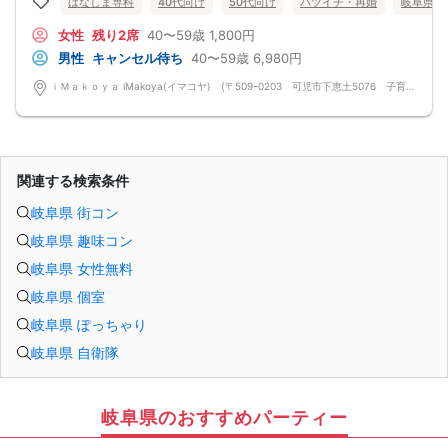
はなしま専科
40代向け
50代向け
バツイチ・再婚
岐阜県
女性
残り2席
40〜59歳
1,800円
男性
キャンセル待ち
40〜59歳
6,980円
ｉＭａｋｏｙａ iMakoya(イマコヤ) (〒509ｰ0203 可児市下恵土5076 子育て支援プラザ 1 F)
関連する検索条件
岐阜県 街コン
岐阜県 趣味コン
岐阜県 女性無料
岐阜県 個室
岐阜県 ぽっちゃり
岐阜県 自衛隊
岐阜県のおすすめパーティー