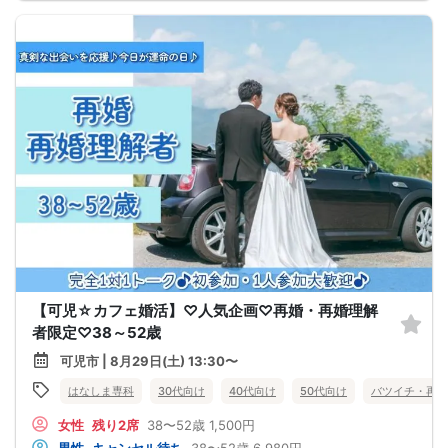
【可児☆カフェ婚活】♡人気企画♡再婚・再婚理解
者限定♡38～52歳
可児市 | 8月29日(土) 13:30〜
はなしま専科
30代向け
40代向け
50代向け
バツイチ・再婚
女性
残り2席
38〜52歳
1,500円
男性
キャンセル待ち
38〜52歳
6,980円