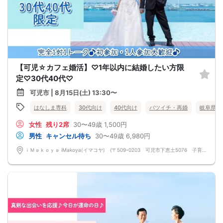
【可児☆カフェ婚活】♡1年以内に結婚したい方限
定♡30代40代♡
可児市 | 8月15日(土) 13:30〜
はなしま専科
30代向け
40代向け
バツイチ・再婚
岐阜県
女性
残り2席
30〜49歳
1,500円
男性
キャンセル待ち
30〜49歳
6,980円
ｉＭａｋｏｙａ iMakoya(イマコヤ) (〒509ｰ0203 可児市下恵土5076 子育て支援プラザ 1 F)