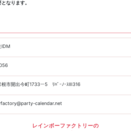
要となります。
IDM
056
根市開出今町1733ー5 ﾘﾊﾞｰﾉｰｽⅢ316
factory@party-calendar.net
レインボーファクトリーの