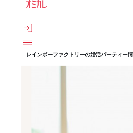
メインコンテンツへスキップ
レインボーファクトリーの婚活パーティー情