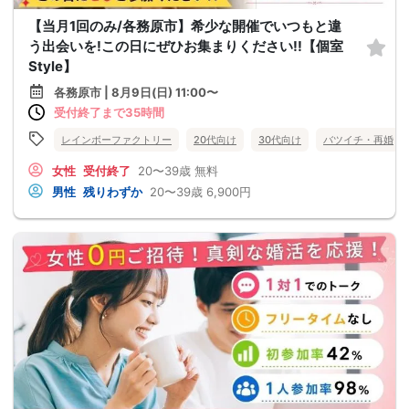
【当月1回のみ/各務原市】希少な開催でいつもと違
う出会いを!この日にぜひお集まりください!!【個室
Style】
各務原市 | 8月9日(日) 11:00〜
受付終了まで35時間
レインボーファクトリー
20代向け
30代向け
バツイチ・再婚
女性
受付終了
20〜39歳
無料
男性
残りわずか
20〜39歳
6,900円