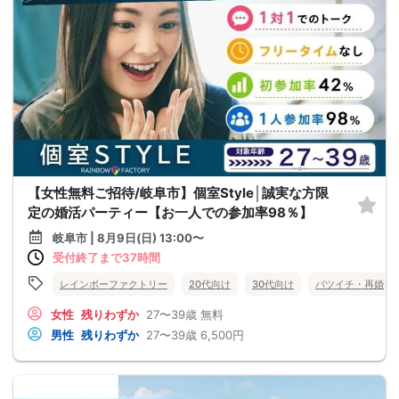
【女性無料ご招待/岐阜市】個室Style│誠実な方限
定の婚活パーティー【お一人での参加率98％】
岐阜市 | 8月9日(日) 13:00〜
受付終了まで37時間
レインボーファクトリー
20代向け
30代向け
バツイチ・再婚
女性
残りわずか
27〜39歳
無料
男性
残りわずか
27〜39歳
6,500円