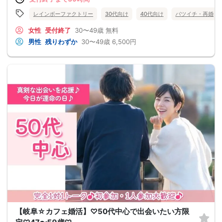
レインボーファクトリー
30代向け
40代向け
バツイチ・再婚
女性
受付終了
30〜49歳
無料
男性
残りわずか
30〜49歳
6,500円
【岐阜☆カフェ婚活】♡50代中心で出会いたい方限