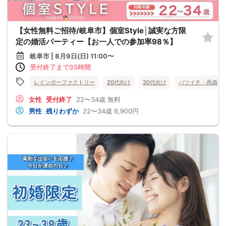
【女性無料ご招待/岐阜市】個室Style│誠実な方限
定の婚活パーティー【お一人での参加率98％】
岐阜市 | 8月9日(日) 11:00〜
受付終了まで35時間
レインボーファクトリー
20代向け
30代向け
バツイチ・再婚
女性
受付終了
22〜34歳
無料
男性
残りわずか
22〜34歳
6,900円