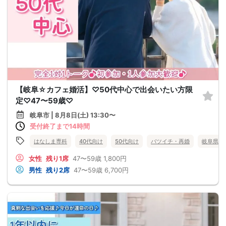
【岐阜☆カフェ婚活】♡50代中心で出会いたい方限
定♡47〜59歳♡
岐阜市 | 8月8日(土) 13:30〜
受付終了まで14時間
はなしま専科
40代向け
50代向け
バツイチ・再婚
岐阜県
女性
残り1席
47〜59歳
1,800円
男性
残り2席
47〜59歳
6,700円