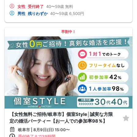
女性
受付終了
40〜59歳
無料
男性
残りわずか
40〜59歳
6,500円
早割中！
【女性無料ご招待/岐阜市】個室Style│誠実な方限
定の婚活パーティー【お一人での参加率98％】
岐阜市 | 8月9日(日) 15:00〜
受付終了まで39時間