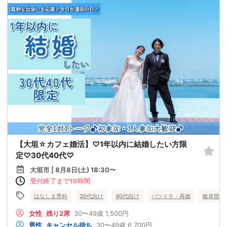
【大垣☆カフェ婚活】♡1年以内に結婚したい方限
定♡30代40代♡
大垣市 | 8月8日(土) 18:30〜
受付終了まで19時間
はなしま専科
30代向け
40代向け
バツイチ・再婚
岐阜県
女性
残り2席
30〜49歳
1,500円
男性
キャンセル待ち
30〜49歳
6,700円