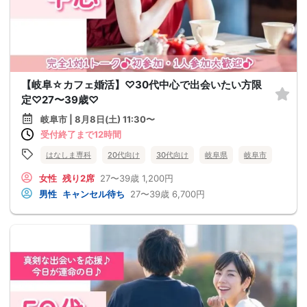
【岐阜☆カフェ婚活】♡30代中心で出会いたい方限
定♡27〜39歳♡
岐阜市 | 8月8日(土) 11:30〜
受付終了まで12時間
はなしま専科
20代向け
30代向け
岐阜県
岐阜市
女性
残り2席
27〜39歳
1,200円
男性
キャンセル待ち
27〜39歳
6,700円