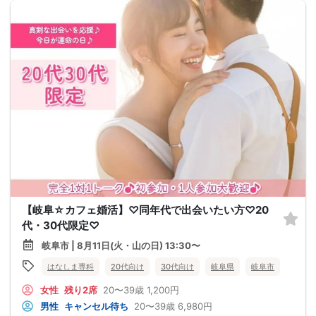
【岐阜☆カフェ婚活】♡同年代で出会いたい方♡20
代・30代限定♡
岐阜市 | 8月11日(火・山の日) 13:30〜
はなしま専科
20代向け
30代向け
岐阜県
岐阜市
女性
残り2席
20〜39歳
1,200円
男性
キャンセル待ち
20〜39歳
6,980円