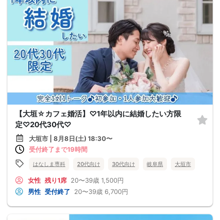
【大垣☆カフェ婚活】♡1年以内に結婚したい方限
定♡20代30代♡
大垣市 | 8月8日(土) 18:30〜
受付終了まで19時間
はなしま専科
20代向け
30代向け
岐阜県
大垣市
女性
残り1席
20〜39歳
1,500円
男性
受付終了
20〜39歳
6,700円