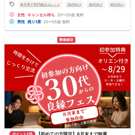
奥手男子専門婚活カレッジ
20代向け
30代向け
40代向け
5
女性
キャンセル待ち
20〜55歳
無料
男性
残り1席
20〜55歳
無料
開催確定
【初めての方限定】8月末まで毎週
ポイント2倍