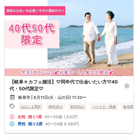
【岐阜☆カフェ婚活】♡同年代で出会いたい方♡40
代・50代限定♡
岐阜市 | 8月11日(火・山の日) 11:30〜
はなしま専科
40代向け
50代向け
バツイチ・再婚
岐阜県
女性
残り1席
40〜59歳
1,500円
男性
残り2席
40〜59歳
6,980円