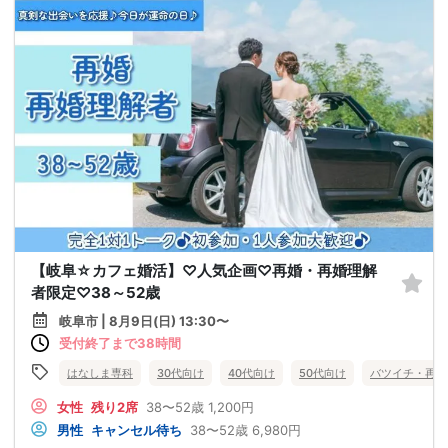
【岐阜☆カフェ婚活】♡人気企画♡再婚・再婚理解
者限定♡38～52歳
岐阜市 | 8月9日(日) 13:30〜
受付終了まで38時間
はなしま専科
30代向け
40代向け
50代向け
バツイチ・再婚
女性
残り2席
38〜52歳
1,200円
男性
キャンセル待ち
38〜52歳
6,980円