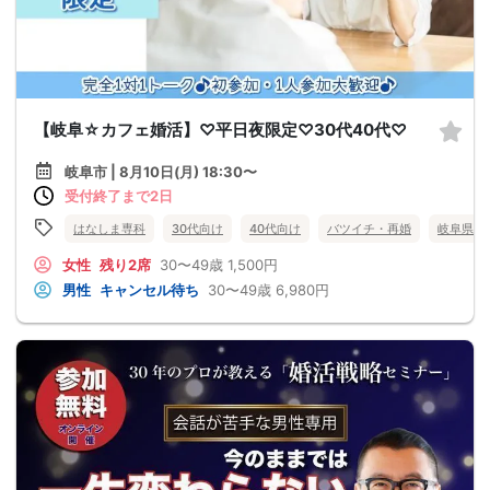
【岐阜☆カフェ婚活】♡平日夜限定♡30代40代♡
岐阜市 | 8月10日(月) 18:30〜
受付終了まで2日
はなしま専科
30代向け
40代向け
バツイチ・再婚
岐阜県
女性
残り2席
30〜49歳
1,500円
男性
キャンセル待ち
30〜49歳
6,980円