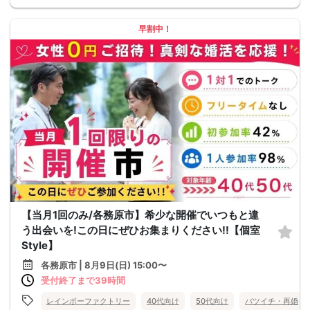
早割中！
【当月1回のみ/各務原市】希少な開催でいつもと違
う出会いを!この日にぜひお集まりください!!【個室
Style】
各務原市 | 8月9日(日) 15:00〜
受付終了まで39時間
レインボーファクトリー
40代向け
50代向け
バツイチ・再婚