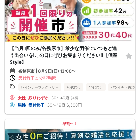
【当月1回のみ/各務原市】希少な開催でいつもと違
う出会いを!この日にぜひお集まりください!!【個室
Style】
各務原市 | 8月9日(日) 13:00〜
受付終了まで37時間
レインボーファクトリー
30代向け
40代向け
バツイチ・再婚
女性
残りわずか
30〜49歳
無料
男性
受付終了
30〜49歳
6,500円
早割中！