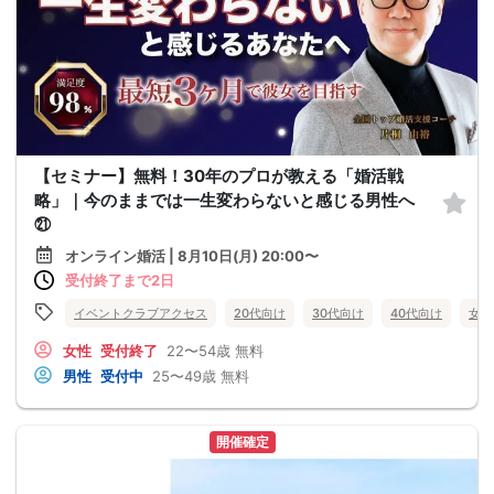
【セミナー】無料！30年のプロが教える「婚活戦
略」｜今のままでは一生変わらないと感じる男性へ
㉑
オンライン婚活 | 8月10日(月) 20:00〜
受付終了まで2日
イベントクラブアクセス
20代向け
30代向け
40代向け
女性
女性
受付終了
22〜54歳
無料
男性
受付中
25〜49歳
無料
開催確定