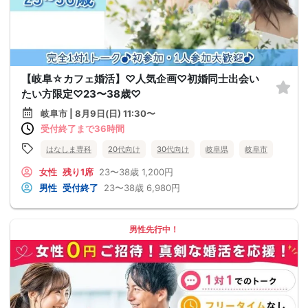
【岐阜☆カフェ婚活】♡人気企画♡初婚同士出会い
たい方限定♡23〜38歳♡
岐阜市 | 8月9日(日) 11:30〜
受付終了まで36時間
はなしま専科
20代向け
30代向け
岐阜県
岐阜市
女性
残り1席
23〜38歳
1,200円
男性
受付終了
23〜38歳
6,980円
男性先行中！