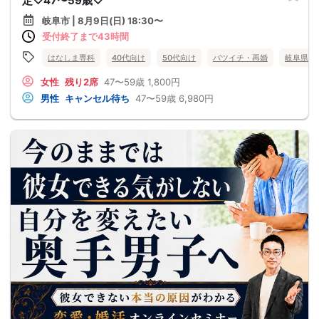
定♡47〜59歳♡
岐阜市 | 8月9日(日) 18:30〜
受付終了まで43時間
はなしま専科
40代向け
50代向け
バツイチ・再婚
岐阜県
女性
残り2席
47〜59歳
1,800円
男性
キャンセル待ち
47〜59歳
6,980円