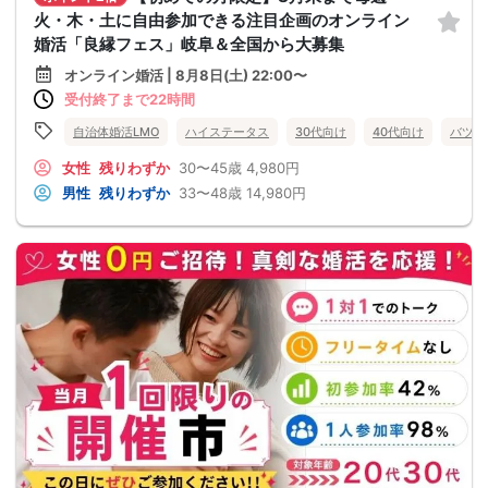
火・木・土に自由参加できる注目企画のオンライン
婚活「良縁フェス」岐阜＆全国から大募集
オンライン婚活 | 8月8日(土) 22:00〜
受付終了まで22時間
自治体婚活LMO
ハイステータス
30代向け
40代向け
バツイ
女性
残りわずか
30〜45歳
4,980円
男性
残りわずか
33〜48歳
14,980円