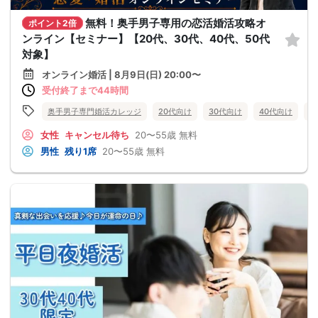
無料！奥手男子専用の恋活婚活攻略オ
ポイント2倍
ンライン【セミナー】【20代、30代、40代、50代
対象】
オンライン婚活 | 8月9日(日) 20:00〜
受付終了まで44時間
奥手男子専門婚活カレッジ
20代向け
30代向け
40代向け
5
女性
キャンセル待ち
20〜55歳
無料
男性
残り1席
20〜55歳
無料