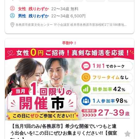
女性
残りわずか
22〜34歳
無料
男性
残りわずか
22〜34歳
6,500円
各務原市産業文化センター 1F小会議室 岐阜県各務原市那加桜町2丁目186番地 各務原市産業文化センター
早割中！
【当月1回のみ/各務原市】希少な開催でいつもと違
う出会いを!この日にぜひお集まりください!!【個室