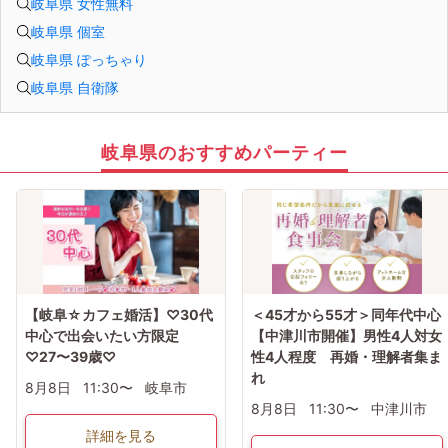
岐阜県 女性無料
岐阜県 個室
岐阜県 ぽっちゃり
岐阜県 自衛隊
岐阜県のおすすめパーティー
【岐阜☆カフェ婚活】♡30代
＜45才から55才＞同年代中心
中心で出会いたい方限定
【中津川市開催】男性4人対女
♡27〜39歳♡
性4人程度 再婚・理解者集ま
れ
8月8日
11:30〜
岐阜市
8月8日
11:30〜
中津川市
詳細を見る