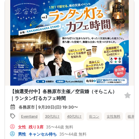
【抽選受付中】各務原市主催／空宙婚（そらこん）
｜ランタン灯るカフェ時間
各務原市 | 9月20日(日) 19:30〜
Eventland
30代向け
40代向け
街コン
女性無料
岐阜県
女性
残り3席
35〜44歳
無料
男性
キャンセル待ち
35〜44歳
無料