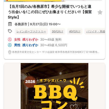
【当月1回のみ/各務原市】希少な開催でいつもと違
う出会いを!この日にぜひお集まりください!!【個室
Style】
各務原市 | 9月27日(日) 15:00〜
レインボーファクトリー
30代向け
40代向け
バツイチ・再婚
女性
残りわずか
30〜49歳
無料
男性
残りわずか
30〜49歳
6,500円
各務原市産業文化センター 1F小会議室 岐阜県各務原市那加桜町2丁目186番地 各務原市産業文化センター