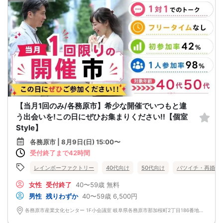
【当月1回のみ/各務原市】希少な開催でいつもと違
う出会いを!この日にぜひお集まりください!!【個室
Style】
各務原市 | 8月9日(日) 15:00〜
受付終了まで42時間
レインボーファクトリー
40代向け
50代向け
バツイチ・再婚
女性
受付終了
40〜59歳
無料
男性
残りわずか
40〜59歳
6,500円
各務原市産業文化センター 1F小会議室 岐阜県各務原市那加桜町2丁目186番地 各務原市産業文化センター