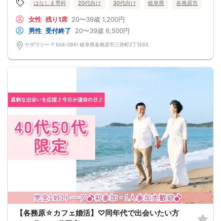
はなしま専科
20代向け
30代向け
岐阜県
各務原市
女性
残り1席
20〜39歳
1,200円
男性
受付終了
20〜39歳
6,500円
ヤザワツー 〒504-0941 岐阜県各務原市三井町2丁目63
【各務原☆カフェ婚活】♡同年代で出会いたい方