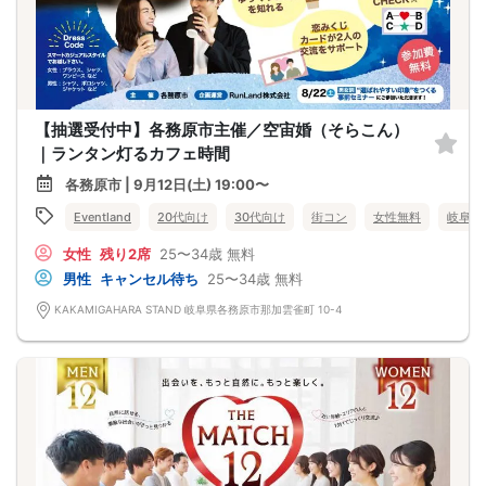
【抽選受付中】各務原市主催／空宙婚（そらこん）
｜ランタン灯るカフェ時間
各務原市 | 9月12日(土) 19:00〜
Eventland
20代向け
30代向け
街コン
女性無料
岐阜県
女性
残り2席
25〜34歳
無料
男性
キャンセル待ち
25〜34歳
無料
KAKAMIGAHARA STAND 岐阜県各務原市那加雲雀町 10-4