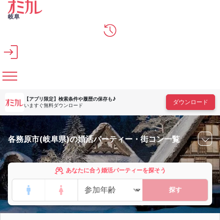
メインコンテンツへスキップ
岐阜
【アプリ限定】
検索条件や履歴の保存も♪
ダウンロード
いますぐ無料ダウンロード
各務原市(岐阜県)の婚活パーティー・街コン一覧
あなたに合う婚活パーティーを探そう
探す