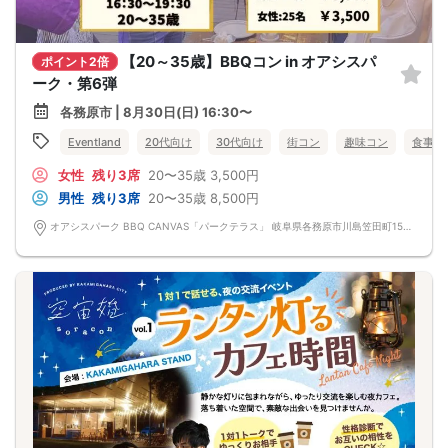
【20～35歳】BBQコン in オアシスパ
ポイント2倍
ーク・第6弾
各務原市 | 8月30日(日) 16:30〜
Eventland
20代向け
30代向け
街コン
趣味コン
食事あ
女性
残り3席
20〜35歳
3,500円
男性
残り3席
20〜35歳
8,500円
オアシスパーク BBQ CANVAS「パークテラス」 岐阜県各務原市川島笠田町1564-1 オアシスパーク BBQ CANVAS「パークテラス」