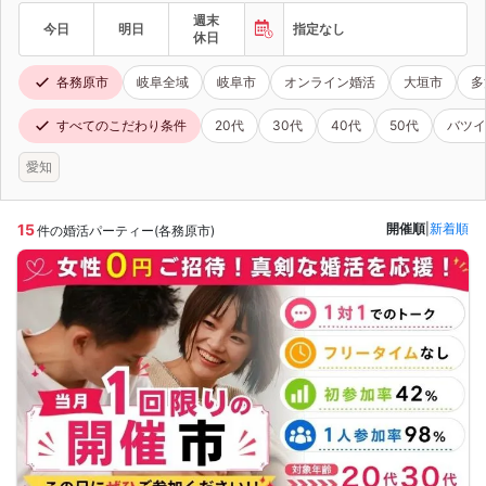
週末
今日
明日
指定なし
休日
各務原市
岐阜全域
岐阜市
オンライン婚活
大垣市
多
すべてのこだわり条件
20代
30代
40代
50代
バツイ
愛知
15
開催順
|
新着順
件の婚活パーティー(各務原市)