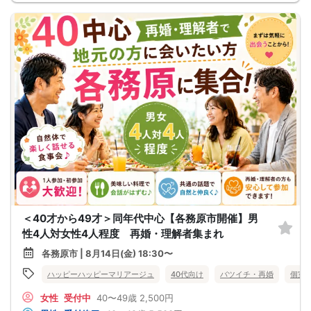
＜40才から49才＞同年代中心【各務原市開催】男
性4人対女性4人程度 再婚・理解者集まれ
各務原市 | 8月14日(金) 18:30〜
ハッピーハッピーマリアージュ
40代向け
バツイチ・再婚
個室
女性
受付中
40〜49歳
2,500円