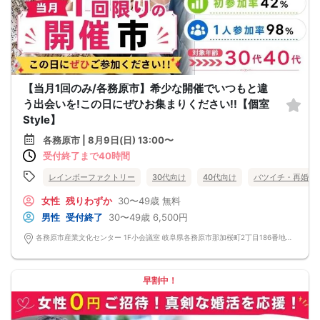
【当月1回のみ/各務原市】希少な開催でいつもと違
う出会いを!この日にぜひお集まりください!!【個室
Style】
各務原市 | 8月9日(日) 13:00〜
受付終了まで40時間
レインボーファクトリー
30代向け
40代向け
バツイチ・再婚
女性
残りわずか
30〜49歳
無料
男性
受付終了
30〜49歳
6,500円
各務原市産業文化センター 1F小会議室 岐阜県各務原市那加桜町2丁目186番地 各務原市産業文化センター
早割中！