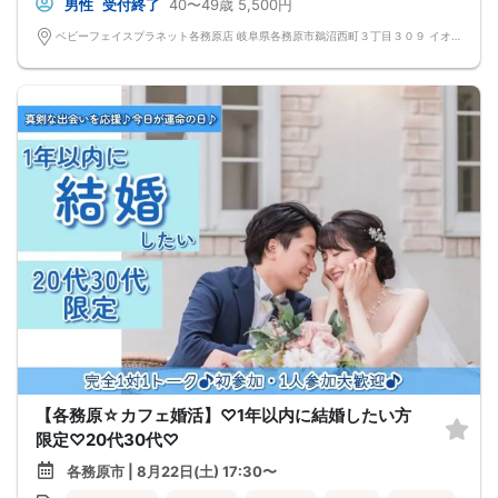
男性
受付終了
40〜49歳
5,500円
ベビーフェイスプラネット各務原店 岐阜県各務原市鵜沼西町３丁目３０９ イオンタウン各務原鵜沼内
【各務原☆カフェ婚活】♡1年以内に結婚したい方
限定♡20代30代♡
各務原市 | 8月22日(土) 17:30〜