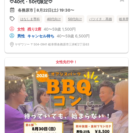
♡40代・50代限定♡
各務原市 | 8月22日(土) 19:30〜
はなしま専科
40代向け
50代向け
バツイチ・再婚
岐阜県
女性
残り2席
40〜59歳
1,500円
男性
キャンセル待ち
40〜59歳
6,500円
ヤザワツー 〒504-0941 岐阜県各務原市三井町2丁目63
女性先行中！