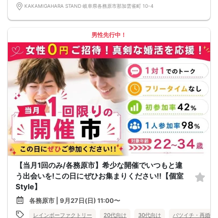
KAKAMIGAHARA STAND 岐阜県各務原市那加雲雀町 10-4
男性先行中！
【当月1回のみ/各務原市】希少な開催でいつもと違
う出会いを!この日にぜひお集まりください!!【個室
Style】
各務原市 | 9月27日(日) 11:00〜
レインボーファクトリー
20代向け
30代向け
バツイチ・再婚