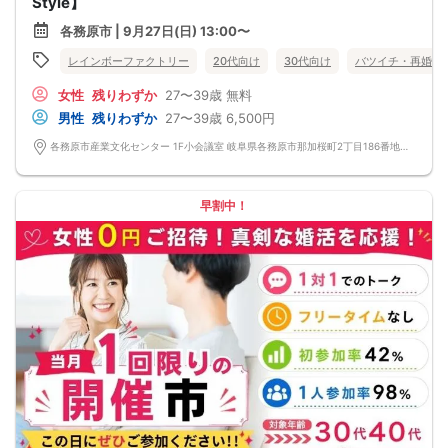
Style】
各務原市 | 9月27日(日) 13:00〜
レインボーファクトリー
20代向け
30代向け
バツイチ・再婚
女性
残りわずか
27〜39歳
無料
男性
残りわずか
27〜39歳
6,500円
各務原市産業文化センター 1F小会議室 岐阜県各務原市那加桜町2丁目186番地 各務原市産業文化センター
早割中！