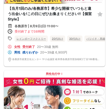
【当月1回のみ/各務原市】希少な開催でいつもと違
う出会いを!この日にぜひお集まりください!!【個室
Style】
各務原市 | 8月9日(日) 11:00〜
受付終了まで38時間
レインボーファクトリー
20代向け
30代向け
バツイチ・再婚
女性
受付終了
20〜39歳
無料
男性
残りわずか
20〜39歳
6,900円
各務原市産業文化センター 1F小会議室 岐阜県各務原市那加桜町2丁目186番地 各務原市産業文化センター
男性先行中！