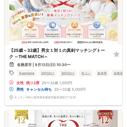
【25歳～32歳】男女１対１の真剣マッチングトー
ク ～THE MATCH～
各務原市 | 9月13日(日) 10:30〜
Eventland
20代向け
30代向け
街コン
岐阜県
各務原市
女性
残り2席
25〜32歳
1,000円
男性
キャンセル待ち
25〜32歳
5,000円
キッチンTAKU 岐阜県各務原市蘇原栄町2丁目29