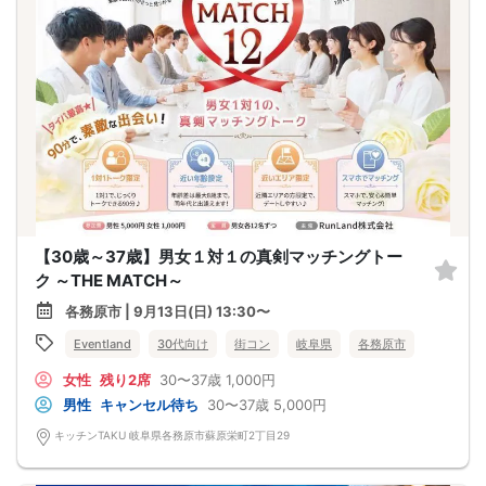
【30歳～37歳】男女１対１の真剣マッチングトー
ク ～THE MATCH～
各務原市 | 9月13日(日) 13:30〜
Eventland
30代向け
街コン
岐阜県
各務原市
女性
残り2席
30〜37歳
1,000円
男性
キャンセル待ち
30〜37歳
5,000円
キッチンTAKU 岐阜県各務原市蘇原栄町2丁目29