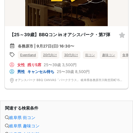
【25～39歳】BBQコン in オアシスパーク・第7弾
各務原市 | 9月27日(日) 16:30〜
Eventland
20代向け
30代向け
街コン
趣味コン
食事あ
女性
残り5席
25〜39歳
3,500円
男性
キャンセル待ち
25〜39歳
8,500円
オアシスパーク BBQ CANVAS「パークテラス」 岐阜県各務原市川島笠田町1564-1 オアシスパーク BBQ CANVAS「パークテラス」
関連する検索条件
岐阜県 街コン
岐阜県 趣味コン