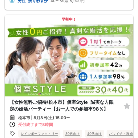
男性
残りわずか
40〜59歳
5,900円
早割中！
【女性無料ご招待/松本市】個室Style│誠実な方限
定の婚活パーティー【お一人での参加率98％】
松本市 | 8月8日(土) 15:00〜
受付終了まで8時間
レインボーファクトリー
30代向け
40代向け
バツイチ・再婚