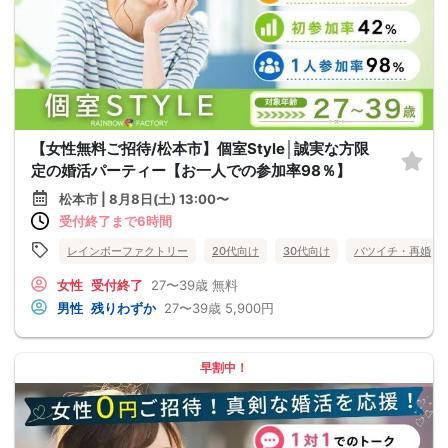
【女性無料ご招待/松本市】個室Style│誠実な方限
定の婚活パーティー【お一人での参加率98％】
松本市 | 8月8日(土) 13:00〜
受付終了まで6時間
レインボーファクトリー
20代向け
30代向け
バツイチ・再婚
女性
受付終了
27〜39歳
無料
男性
残りわずか
27〜39歳
5,900円
早割中！