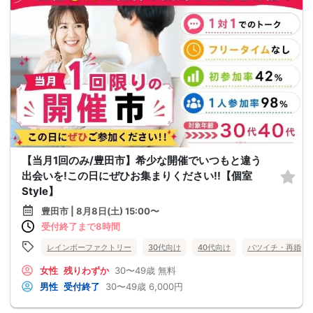
【当月1回のみ/豊田市】希少な開催でいつもと違う
出会いを!この日にぜひお集まりください!!【個室
Style】
豊田市 | 8月8日(土) 15:00〜
受付終了まで8時間
レインボーファクトリー
30代向け
40代向け
バツイチ・再婚
女性
残りわずか
30〜49歳
無料
男性
受付終了
30〜49歳
6,000円