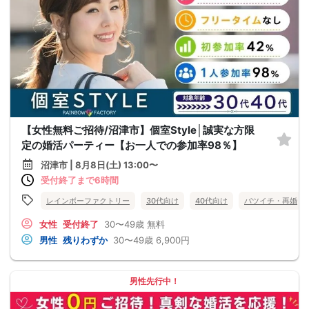
【女性無料ご招待/沼津市】個室Style│誠実な方限
定の婚活パーティー【お一人での参加率98％】
沼津市 | 8月8日(土) 13:00〜
受付終了まで6時間
レインボーファクトリー
30代向け
40代向け
バツイチ・再婚
女性
受付終了
30〜49歳
無料
男性
残りわずか
30〜49歳
6,900円
男性先行中！