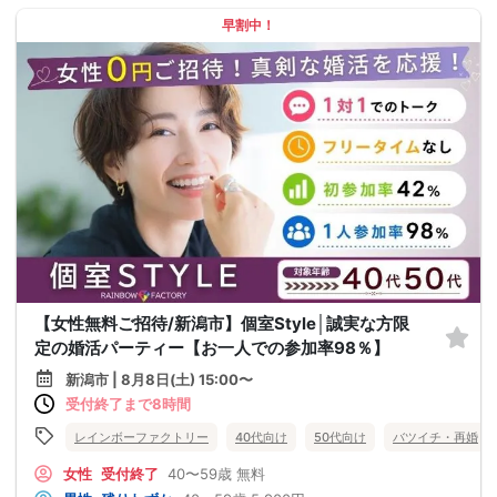
早割中！
【女性無料ご招待/新潟市】個室Style│誠実な方限
定の婚活パーティー【お一人での参加率98％】
新潟市 | 8月8日(土) 15:00〜
受付終了まで8時間
レインボーファクトリー
40代向け
50代向け
バツイチ・再婚
女性
受付終了
40〜59歳
無料