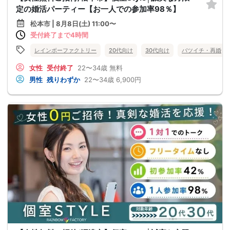
定の婚活パーティー【お一人での参加率98％】
松本市 | 8月8日(土) 11:00〜
受付終了まで4時間
レインボーファクトリー
20代向け
30代向け
バツイチ・再婚
女性
受付終了
22〜34歳
無料
男性
残りわずか
22〜34歳
6,900円