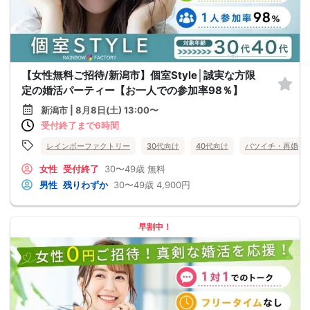
【女性無料ご招待/新潟市】個室Style│誠実な方限
定の婚活パーティー【お一人での参加率98％】
新潟市 | 8月8日(土) 13:00〜
受付終了まで6時間
レインボーファクトリー
30代向け
40代向け
バツイチ・再婚
女性
受付終了
30〜49歳
無料
男性
残りわずか
30〜49歳
4,900円
早割中！