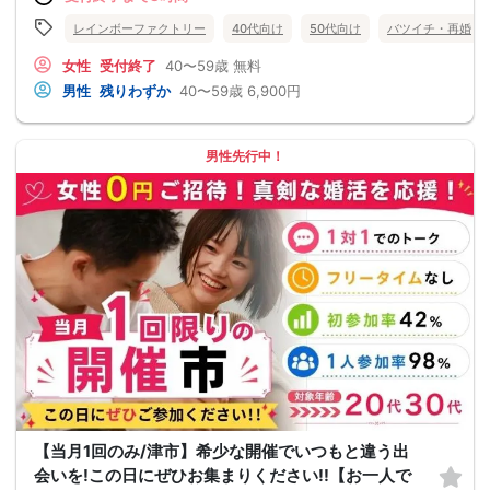
レインボーファクトリー
40代向け
50代向け
バツイチ・再婚
女性
受付終了
40〜59歳
無料
男性
残りわずか
40〜59歳
6,900円
男性先行中！
【当月1回のみ/津市】希少な開催でいつもと違う出
会いを!この日にぜひお集まりください!!【お一人で