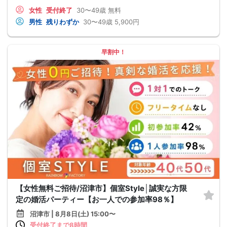
女性
受付終了
30〜49歳
無料
男性
残りわずか
30〜49歳
5,900円
早割中！
【女性無料ご招待/沼津市】個室Style│誠実な方限
定の婚活パーティー【お一人での参加率98％】
沼津市 | 8月8日(土) 15:00〜
受付終了まで8時間