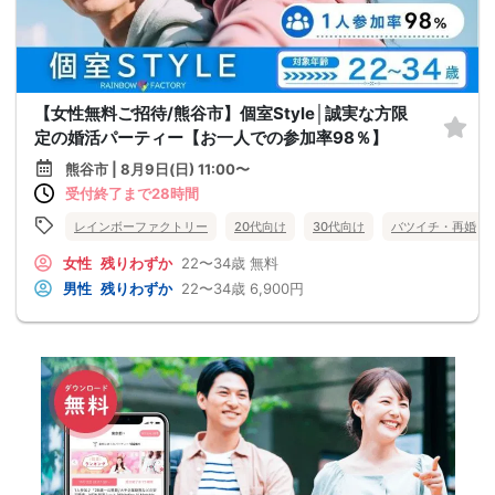
【女性無料ご招待/熊谷市】個室Style│誠実な方限
定の婚活パーティー【お一人での参加率98％】
熊谷市 | 8月9日(日) 11:00〜
受付終了まで28時間
レインボーファクトリー
20代向け
30代向け
バツイチ・再婚
女性
残りわずか
22〜34歳
無料
男性
残りわずか
22〜34歳
6,900円