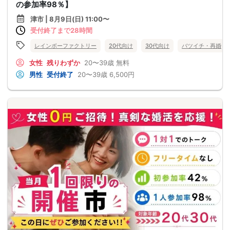
の参加率98％】
津市 | 8月9日(日) 11:00〜
受付終了まで28時間
レインボーファクトリー
20代向け
30代向け
バツイチ・再婚
女性
残りわずか
20〜39歳
無料
男性
受付終了
20〜39歳
6,500円