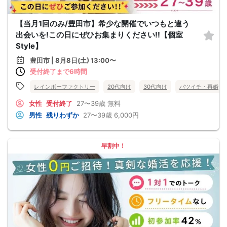
【当月1回のみ/豊田市】希少な開催でいつもと違う
出会いを!この日にぜひお集まりください!!【個室
Style】
豊田市 | 8月8日(土) 13:00〜
受付終了まで6時間
レインボーファクトリー
20代向け
30代向け
バツイチ・再婚
女性
受付終了
27〜39歳
無料
男性
残りわずか
27〜39歳
6,000円
早割中！