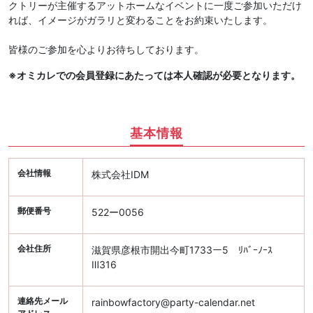
クトリーが主催するアットホームなイベントに一度ご参加いただけ
れば、イメージがガラリと変わることをお約束いたします。
皆様のご参加を心よりお待ちしております。
※オミカレでの会員登録にあたっては本人確認が必要となります。
基本情報
会社情報
株式会社IDM
郵便番号
522ー0056
会社住所
滋賀県彦根市開出今町1733ー5 ﾘﾊﾞｰﾉｰｽ
Ⅲ316
連絡先メール
rainbowfactory@party-calendar.net