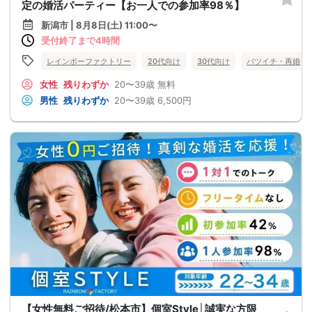
定の婚活パーティー【お一人での参加率98％】
新潟市 | 8月8日(土) 11:00〜
受付終了まで4時間
レインボーファクトリー
20代向け
30代向け
バツイチ・再婚
女性
残りわずか
20〜39歳
無料
男性
残りわずか
20〜39歳
6,500円
【女性無料ご招待/松本市】個室Style│誠実な方限