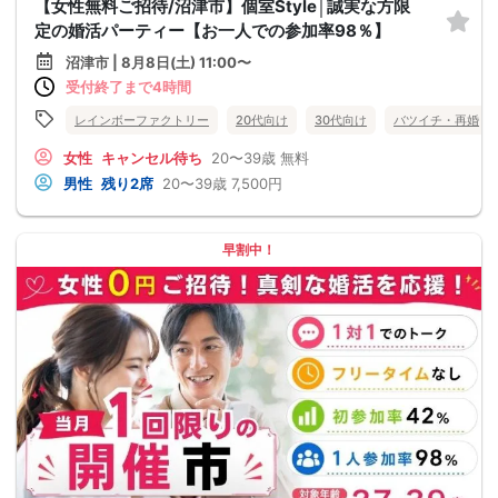
【女性無料ご招待/沼津市】個室Style│誠実な方限
定の婚活パーティー【お一人での参加率98％】
沼津市 | 8月8日(土) 11:00〜
受付終了まで4時間
レインボーファクトリー
20代向け
30代向け
バツイチ・再婚
女性
キャンセル待ち
20〜39歳
無料
男性
残り2席
20〜39歳
7,500円
早割中！