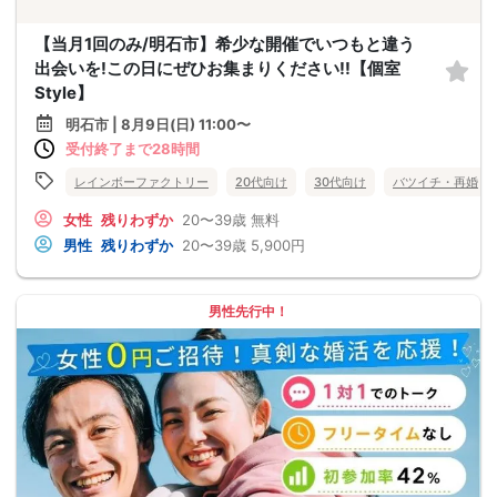
【当月1回のみ/明石市】希少な開催でいつもと違う
出会いを!この日にぜひお集まりください!!【個室
Style】
明石市 | 8月9日(日) 11:00〜
受付終了まで28時間
レインボーファクトリー
20代向け
30代向け
バツイチ・再婚
女性
残りわずか
20〜39歳
無料
男性
残りわずか
20〜39歳
5,900円
男性先行中！