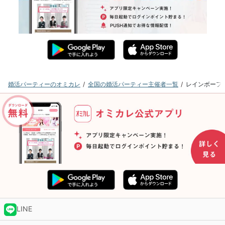
婚活パーティーのオミカレ
全国の婚活パーティー主催者一覧
レインボーフ
LINE