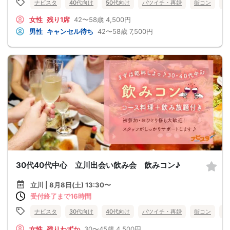
ナビスタ
40代向け
50代向け
バツイチ・再婚
街コン
食
女性
残り1席
42〜58歳
4,500円
男性
キャンセル待ち
42〜58歳
7,500円
30代40代中心 立川出会い飲み会 飲みコン♪
立川 | 8月8日(土) 13:30〜
受付終了まで16時間
ナビスタ
30代向け
40代向け
バツイチ・再婚
街コン
食
女性
残りわずか
30〜45歳
4,500円