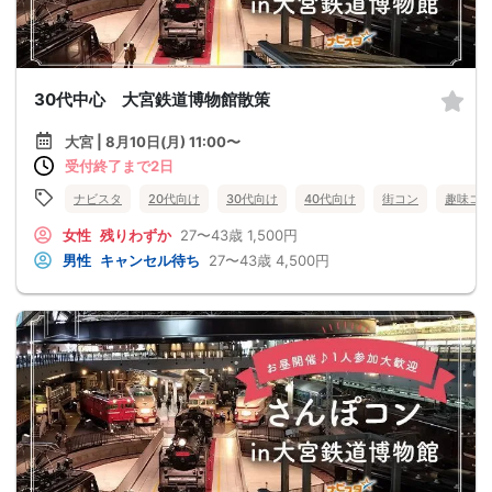
30代中心 大宮鉄道博物館散策
大宮 | 8月10日(月) 11:00〜
受付終了まで2日
ナビスタ
20代向け
30代向け
40代向け
街コン
趣味コ
女性
残りわずか
27〜43歳
1,500円
男性
キャンセル待ち
27〜43歳
4,500円