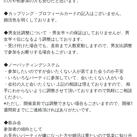
の方や初参加の方も安心だと思います。
◆カップリング・プロフィールカードの記入はございません。
婚活色を弱くしております。
◆男女比調整について ・男女半々の保証はしておりませんが、男
女半々位になるよう調整はしております。
・受け付けた場合でも、直前まで人数変動しますので、男女比調整
で参加をお断りする場合もございます。
◆ノーバッティングシステム
・参加したいのですが会いたくない人が居てまた会うのか不安
・いろいろなパーティに参加していて、会いたくない人がいる
・会社の人と会いたくない 上記の相談は増えておりますので、 相
手にわからないように調整させて頂いておりますので気軽にご相談
ください。
※ただし、開催直前では調整できない場合もございますので、開催1
週間前までにご連絡頂ければありがたいです。
◆飲み会
参加者の傾向として
お見合いパーティが嫌になった方や婚活は重たいので気楽に知り合