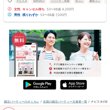
ナビスタ
50代向け
バツイチ・再婚
街コン
趣味コン
食
女性
キャンセル待ち
53〜68歳
4,200円
男性
残りわずか
53〜68歳
7,200円
婚活パーティーのオミカレ
全国の婚活パーティー主催者一覧
ナビスタの婚