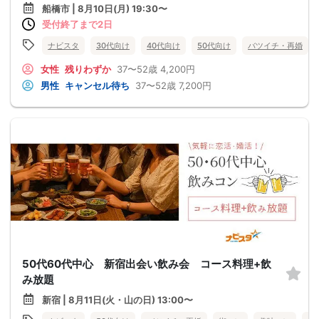
船橋市 | 8月10日(月) 19:30〜
受付終了まで2日
ナビスタ
30代向け
40代向け
50代向け
バツイチ・再婚
女性
残りわずか
37〜52歳
4,200円
男性
キャンセル待ち
37〜52歳
7,200円
50代60代中心 新宿出会い飲み会 コース料理+飲
み放題
新宿 | 8月11日(火・山の日) 13:00〜