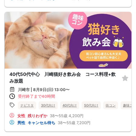
40代50代中心 川崎猫好き飲み会 コース料理+飲
み放題
川崎市 | 8月9日(日) 13:00〜
受付終了まで40時間
ナビスタ
30代向け
40代向け
50代向け
街コン
趣味コ
女性
残りわずか
38〜55歳
4,200円
男性
キャンセル待ち
38〜55歳
7,200円