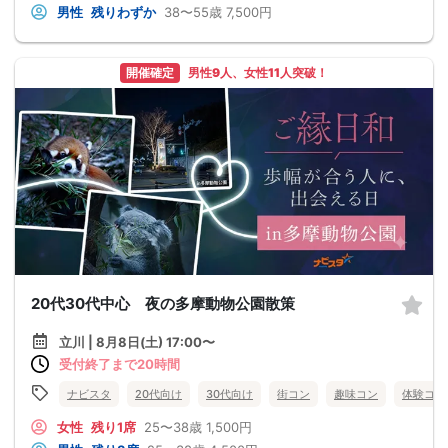
男性
残りわずか
38〜55歳
7,500円
開催確定
男性9人、女性11人突破！
20代30代中心 夜の多摩動物公園散策
立川 | 8月8日(土) 17:00〜
受付終了まで20時間
ナビスタ
20代向け
30代向け
街コン
趣味コン
体験コン
女性
残り1席
25〜38歳
1,500円