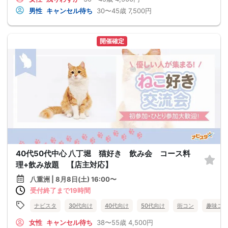
男性
キャンセル待ち
30〜45歳
7,500円
開催確定
40代50代中心 八丁堀 猫好き 飲み会 コース料
理+飲み放題 【店主対応】
八重洲 | 8月8日(土) 16:00〜
受付終了まで19時間
ナビスタ
30代向け
40代向け
50代向け
街コン
趣味コ
女性
キャンセル待ち
38〜55歳
4,500円