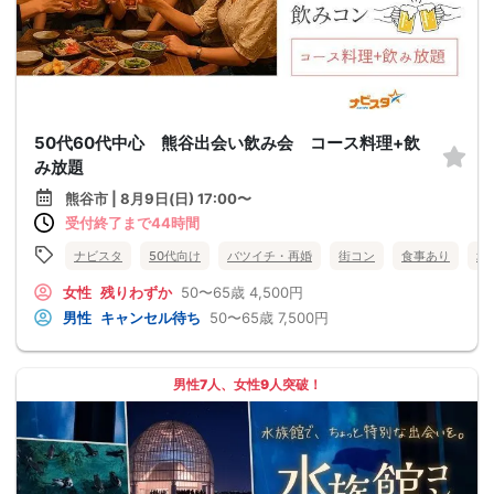
50代60代中心 熊谷出会い飲み会 コース料理+飲
み放題
熊谷市 | 8月9日(日) 17:00〜
受付終了まで44時間
ナビスタ
50代向け
バツイチ・再婚
街コン
食事あり
埼
女性
残りわずか
50〜65歳
4,500円
男性
キャンセル待ち
50〜65歳
7,500円
男性7人、女性9人突破！