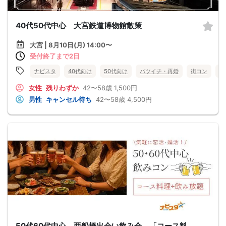
40代50代中心 大宮鉄道博物館散策
大宮 | 8月10日(月) 14:00〜
受付終了まで2日
ナビスタ
40代向け
50代向け
バツイチ・再婚
街コン
趣
女性
残りわずか
42〜58歳
1,500円
男性
キャンセル待ち
42〜58歳
4,500円
50代60代中心 西船橋出会い飲み会 「コース料