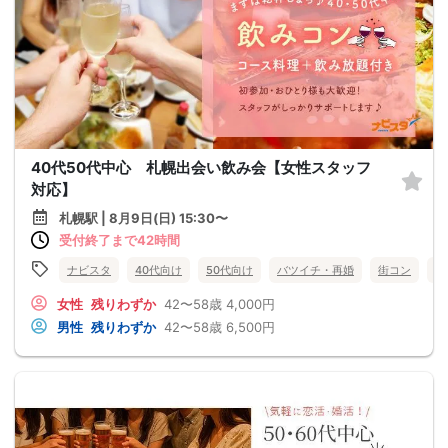
40代50代中心 札幌出会い飲み会【女性スタッフ
対応】
札幌駅 | 8月9日(日) 15:30〜
受付終了まで42時間
ナビスタ
40代向け
50代向け
バツイチ・再婚
街コン
趣
女性
残りわずか
42〜58歳
4,000円
男性
残りわずか
42〜58歳
6,500円