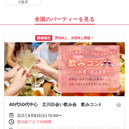
大阪府
全国のパーティーを見る
開催確定
男性6人、女性6人突破！
40代50代中心 立川出会い飲み会 飲みコン♪
立川 | 8月8日(土) 13:00〜
受付終了まで16時間