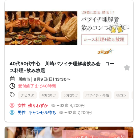
40代50代中心 川崎バツイチ理解者飲み会 コー
ス料理+飲み放題
川崎市 | 8月9日(日) 13:30〜
受付終了まで40時間
ナビスタ
40代向け
50代向け
バツイチ・再婚
街コン
食
女性
残りわずか
45〜62歳
4,200円
男性
キャンセル待ち
45〜62歳
7,200円