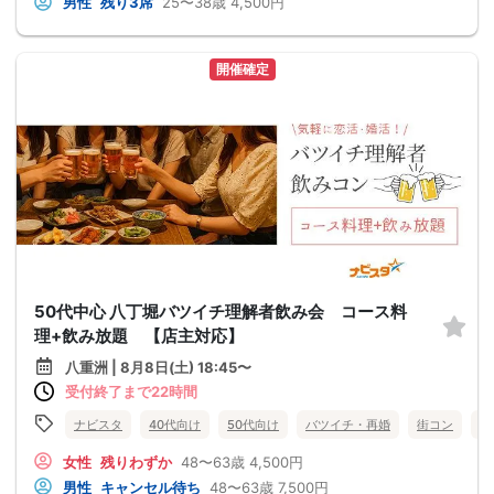
男性
残り3席
25〜38歳
4,500円
開催確定
50代中心 八丁堀バツイチ理解者飲み会 コース料
理+飲み放題 【店主対応】
八重洲 | 8月8日(土) 18:45〜
受付終了まで22時間
ナビスタ
40代向け
50代向け
バツイチ・再婚
街コン
趣
女性
残りわずか
48〜63歳
4,500円
男性
キャンセル待ち
48〜63歳
7,500円