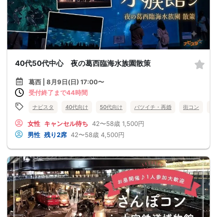
40代50代中心 夜の葛西臨海水族園散策
葛西 | 8月9日(日) 17:00〜
受付終了まで44時間
ナビスタ
40代向け
50代向け
バツイチ・再婚
街コン
趣
女性
キャンセル待ち
42〜58歳
1,500円
男性
残り2席
42〜58歳
4,500円