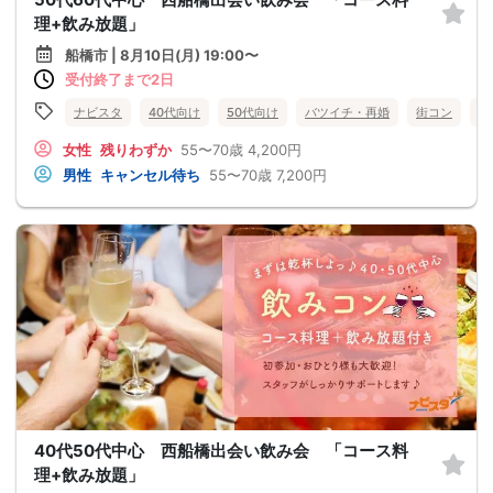
理+飲み放題」
船橋市 | 8月10日(月) 19:00〜
受付終了まで2日
ナビスタ
40代向け
50代向け
バツイチ・再婚
街コン
食
女性
残りわずか
55〜70歳
4,200円
男性
キャンセル待ち
55〜70歳
7,200円
40代50代中心 西船橋出会い飲み会 「コース料
理+飲み放題」