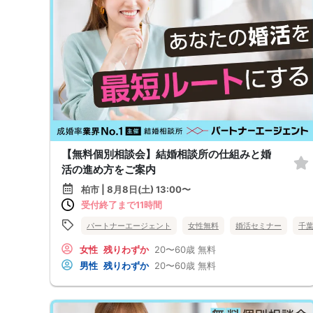
【無料個別相談会】結婚相談所の仕組みと婚
活の進め方をご案内
柏市 | 8月8日(土) 13:00〜
受付終了まで11時間
パートナーエージェント
女性無料
婚活セミナー
千
女性
残りわずか
20〜60歳
無料
男性
残りわずか
20〜60歳
無料