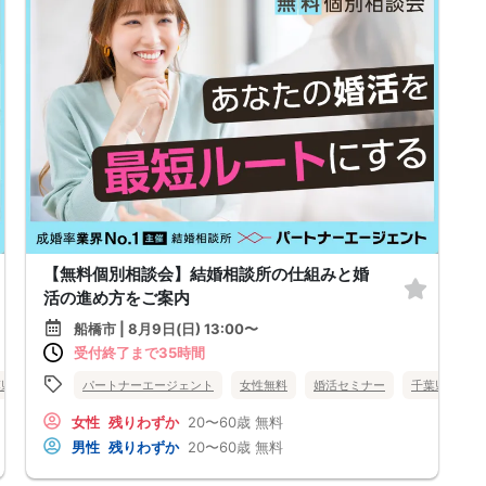
【無料個別相談会】結婚相談所の仕組みと婚
活の進め方をご案内
船橋市 | 8月9日(日) 13:00〜
受付終了まで35時間
葉県
船橋市
パートナーエージェント
女性無料
婚活セミナー
千葉県
船
女性
残りわずか
20〜60歳
無料
男性
残りわずか
20〜60歳
無料