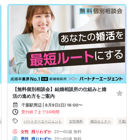
【無料個別相談会】結婚相談所の仕組みと婚
活の進め方をご案内
千葉駅周辺 | 8月9日(日) 16:00〜
受付終了まで38時間
葉県
柏市
パートナーエージェント
女性無料
婚活セミナー
千葉県
千
女性
残りわずか
20〜60歳
無料
男性
残りわずか
20〜60歳
無料