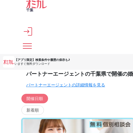
メインコンテンツへスキップ
千葉
【アプリ限定】
検索条件や履歴の保存も♪
いますぐ無料ダウンロード
パートナーエージェントの千葉県で開催の婚
パートナーエージェントの詳細情報を見る
開催日順
新着順