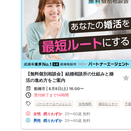
【無料個別相談会】結婚相談所の仕組みと婚
活の進め方をご案内
船橋市 | 8月8日(土) 16:00〜
受付終了まで14時間
パートナーエージェント
女性無料
婚活セミナー
千
女性
残りわずか
20〜60歳
無料
男性
残りわずか
20〜60歳
無料