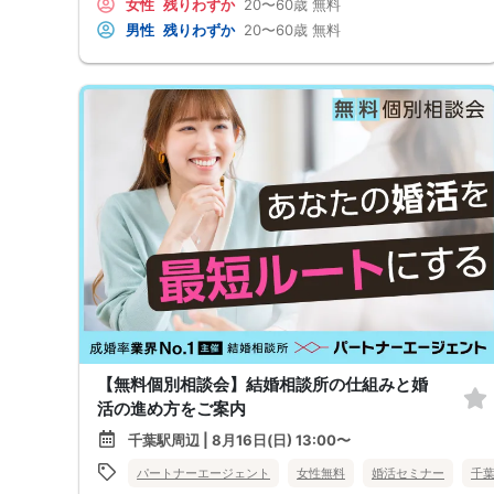
女性
残りわずか
20〜60歳
無料
男性
残りわずか
20〜60歳
無料
【無料個別相談会】結婚相談所の仕組みと婚
活の進め方をご案内
千葉駅周辺 | 8月16日(日) 13:00〜
パートナーエージェント
女性無料
婚活セミナー
千