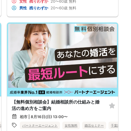
女性
残りわずか
20〜60歳
無料
男性
残りわずか
20〜60歳
無料
【無料個別相談会】結婚相談所の仕組みと婚
活の進め方をご案内
柏市 | 8月16日(日) 13:00〜
葉県
千葉駅周辺
パートナーエージェント
女性無料
婚活セミナー
千葉県
柏