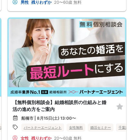
男性
残りわずか
20〜60歳
無料
【無料個別相談会】結婚相談所の仕組みと婚
活の進め方をご案内
船橋市 | 8月15日(土) 13:00〜
葉県
柏市
パートナーエージェント
女性無料
婚活セミナー
千葉県
船
女性
残りわずか
20〜60歳
無料