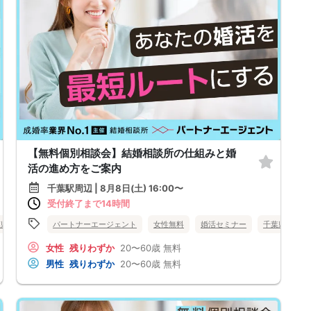
【無料個別相談会】結婚相談所の仕組みと婚
活の進め方をご案内
千葉駅周辺 | 8月8日(土) 16:00〜
受付終了まで14時間
葉県
柏市
パートナーエージェント
女性無料
婚活セミナー
千葉県
千
女性
残りわずか
20〜60歳
無料
男性
残りわずか
20〜60歳
無料