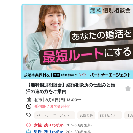
【無料個別相談会】結婚相談所の仕組みと婚
活の進め方をご案内
柏市 | 8月9日(日) 13:00〜
受付終了まで35時間
パートナーエージェント
女性無料
婚活セミナー
千
女性
残りわずか
20〜60歳
無料
男性
残りわずか
20〜60歳
無料