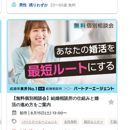
男性
残りわずか
20〜60歳
無料
【無料個別相談会】結婚相談所の仕組みと婚
活の進め方をご案内
柏市 | 8月15日(土) 13:00〜
葉県
千葉駅周辺
パートナーエージェント
女性無料
婚活セミナー
千葉県
柏