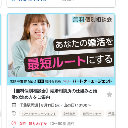
【無料個別相談会】結婚相談所の仕組みと婚
活の進め方をご案内
千葉駅周辺 | 8月11日(火・山の日) 13:00〜
葉県
船橋市
パートナーエージェント
女性無料
婚活セミナー
千葉県
千
女性
残りわずか
20〜60歳
無料