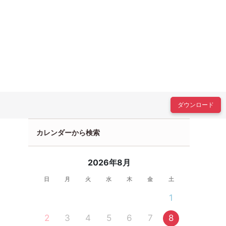
ダウンロード
カレンダーから検索
2026年8月
日
月
火
水
木
金
土
1
2
3
4
5
6
7
8