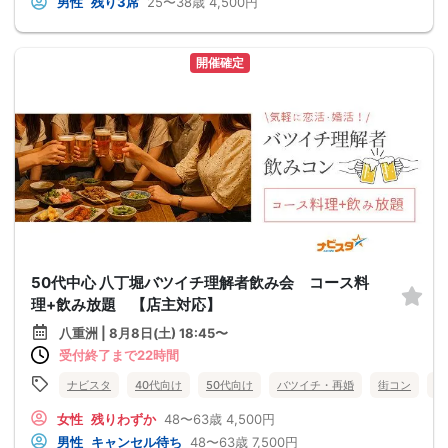
男性
残り3席
25〜38歳
4,500円
開催確定
50代中心 八丁堀バツイチ理解者飲み会 コース料
理+飲み放題 【店主対応】
八重洲 | 8月8日(土) 18:45〜
受付終了まで22時間
ナビスタ
40代向け
50代向け
バツイチ・再婚
街コン
趣
女性
残りわずか
48〜63歳
4,500円
男性
キャンセル待ち
48〜63歳
7,500円