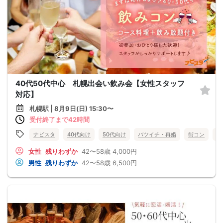
40代50代中心 札幌出会い飲み会【女性スタッフ
対応】
札幌駅 | 8月9日(日) 15:30〜
受付終了まで42時間
ナビスタ
40代向け
50代向け
バツイチ・再婚
街コン
趣
女性
残りわずか
42〜58歳
4,000円
男性
残りわずか
42〜58歳
6,500円