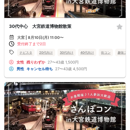
30代中心 大宮鉄道博物館散策
大宮 | 8月10日(月) 11:00〜
受付終了まで2日
ナビスタ
20代向け
30代向け
40代向け
街コン
趣味コ
女性
残りわずか
27〜43歳
1,500円
男性
キャンセル待ち
27〜43歳
4,500円