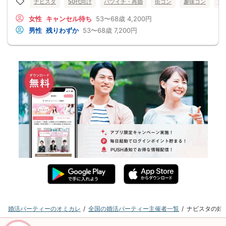
ナビスタ
50代向け
バツイチ・再婚
街コン
趣味コン
食
女性
キャンセル待ち
53〜68歳
4,200円
男性
残りわずか
53〜68歳
7,200円
婚活パーティーのオミカレ
全国の婚活パーティー主催者一覧
ナビスタの婚