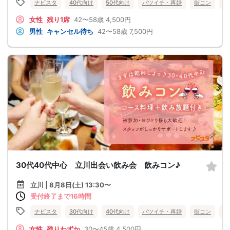
ナビスタ
40代向け
50代向け
バツイチ・再婚
街コン
食
女性
残り1席
42〜58歳
4,500円
男性
キャンセル待ち
42〜58歳
7,500円
30代40代中心 立川出会い飲み会 飲みコン♪
立川 | 8月8日(土) 13:30〜
受付終了まで16時間
ナビスタ
30代向け
40代向け
バツイチ・再婚
街コン
食
女性
残りわずか
30〜45歳
4,500円