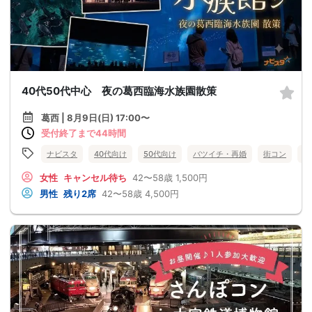
40代50代中心 夜の葛西臨海水族園散策
葛西 | 8月9日(日) 17:00〜
受付終了まで44時間
ナビスタ
40代向け
50代向け
バツイチ・再婚
街コン
趣
女性
キャンセル待ち
42〜58歳
1,500円
男性
残り2席
42〜58歳
4,500円