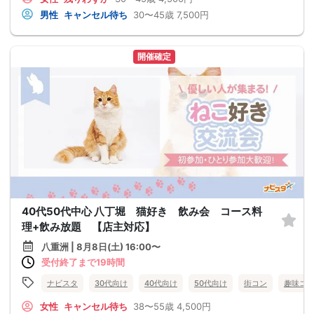
男性
キャンセル待ち
30〜45歳
7,500円
開催確定
40代50代中心 八丁堀 猫好き 飲み会 コース料
理+飲み放題 【店主対応】
八重洲 | 8月8日(土) 16:00〜
受付終了まで19時間
ナビスタ
30代向け
40代向け
50代向け
街コン
趣味コ
女性
キャンセル待ち
38〜55歳
4,500円