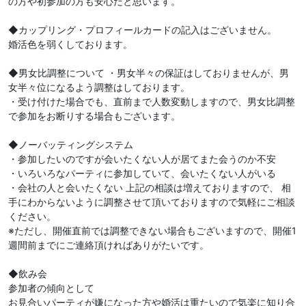
の方や初参加の方も安心だと思います。
◆カップリング・プロフィールカードの記入はございません。
婚活色を弱くしております。
◆男女比調整について ・男女半々の保証はしておりませんが、男
女半々位になるよう調整はしております。
・受け付けた場合でも、直前まで人数変動しますので、男女比調整
で参加をお断りする場合もございます。
◆ノーバッティングシステム
・参加したいのですが会いたくない人が居てまた会うのか不安
・いろいろなパーティに参加していて、会いたくない人がいる
・会社の人と会いたくない 上記の相談は増えておりますので、 相
手にわからないように調整させて頂いておりますので気軽にご相談
ください。
※ただし、開催直前では調整できない場合もございますので、開催1
週間前までにご連絡頂ければありがたいです。
◆飲み会
参加者の傾向として
お見合いパーティが嫌になった方や婚活は重たいので気楽に知り合