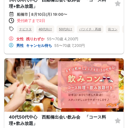
理+飲み放題」
船橋市 | 8月10日(月) 19:00〜
受付終了まで2日
ナビスタ
40代向け
50代向け
バツイチ・再婚
街コン
食
女性
残りわずか
55〜70歳
4,200円
男性
キャンセル待ち
55〜70歳
7,200円
40代50代中心 西船橋出会い飲み会 「コース料
理+飲み放題」