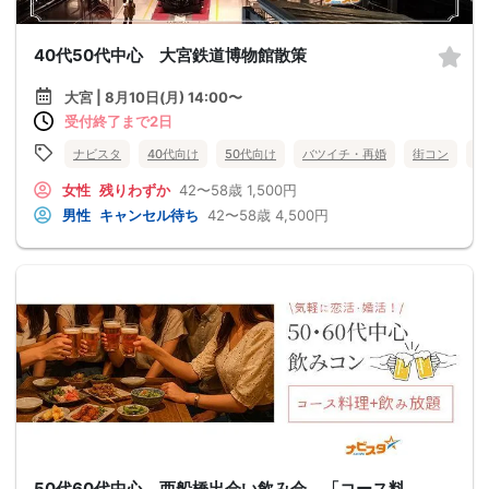
40代50代中心 大宮鉄道博物館散策
大宮 | 8月10日(月) 14:00〜
受付終了まで2日
ナビスタ
40代向け
50代向け
バツイチ・再婚
街コン
趣
女性
残りわずか
42〜58歳
1,500円
男性
キャンセル待ち
42〜58歳
4,500円
50代60代中心 西船橋出会い飲み会 「コース料