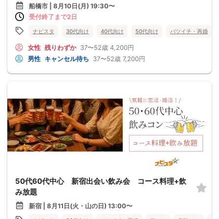
船橋市 | 8月10日(月) 19:30〜
受付終了まで2日
ナビスタ
30代向け
40代向け
50代向け
バツイチ・再婚
女性
残りわずか
37〜52歳
4,200円
男性
キャンセル待ち
37〜52歳
7,200円
50代60代中心 新宿出会い飲み会 コース料理+飲
み放題
新宿 | 8月11日(火・山の日) 13:00〜