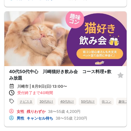
40代50代中心 川崎猫好き飲み会 コース料理+飲
み放題
川崎市 | 8月9日(日) 13:00〜
受付終了まで40時間
ナビスタ
30代向け
40代向け
50代向け
街コン
趣味コ
女性
残りわずか
38〜55歳
4,200円
男性
キャンセル待ち
38〜55歳
7,200円