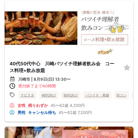
40代50代中心 川崎バツイチ理解者飲み会 コー
ス料理+飲み放題
川崎市 | 8月9日(日) 13:30〜
受付終了まで40時間
ナビスタ
40代向け
50代向け
バツイチ・再婚
街コン
食
女性
残りわずか
45〜62歳
4,200円
男性
キャンセル待ち
45〜62歳
7,200円