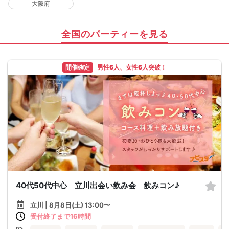
大阪府
全国のパーティーを見る
開催確定
男性6人、女性6人突破！
40代50代中心 立川出会い飲み会 飲みコン♪
立川 | 8月8日(土) 13:00〜
受付終了まで16時間