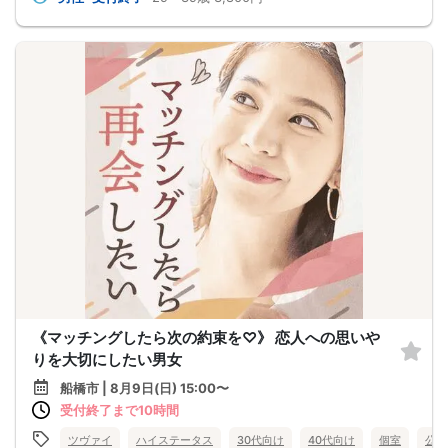
《マッチングしたら次の約束を♡》 恋人への思いや
りを大切にしたい男女
船橋市 | 8月9日(日) 15:00〜
受付終了まで10時間
ツヴァイ
ハイステータス
30代向け
40代向け
個室
公務