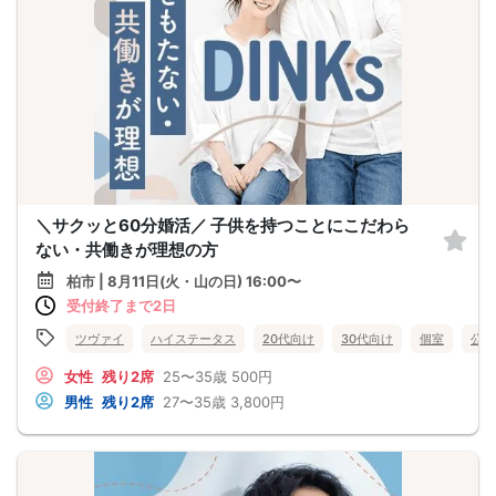
＼サクッと60分婚活／ 子供を持つことにこだわら
ない・共働きが理想の方
柏市 | 8月11日(火・山の日) 16:00〜
受付終了まで2日
ツヴァイ
ハイステータス
20代向け
30代向け
個室
公務
女性
残り2席
25〜35歳
500円
男性
残り2席
27〜35歳
3,800円