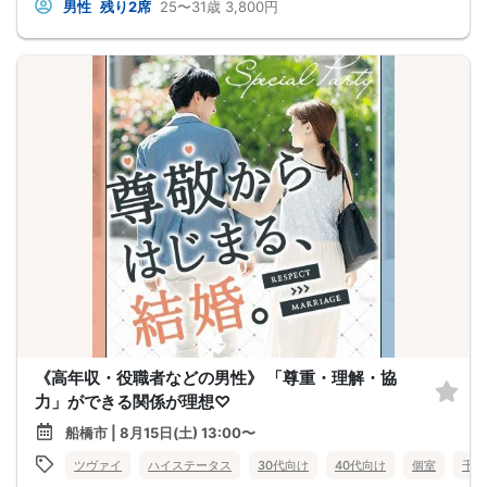
男性
残り2席
25〜31歳
3,800円
《高年収・役職者などの男性》 「尊重・理解・協
力」ができる関係が理想♡
船橋市 | 8月15日(土) 13:00〜
ツヴァイ
ハイステータス
30代向け
40代向け
個室
千葉