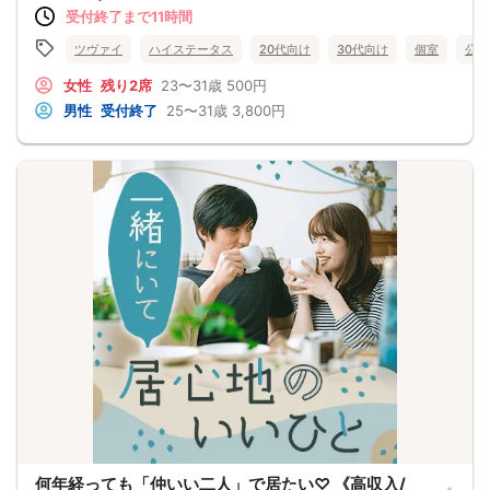
受付終了まで11時間
ツヴァイ
ハイステータス
20代向け
30代向け
個室
公務
女性
残り2席
23〜31歳
500円
男性
受付終了
25〜31歳
3,800円
何年経っても「仲いい二人」で居たい♡ 《高収入/