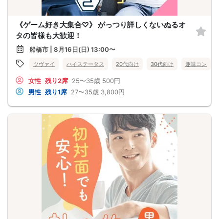
《ゲーム好き大集合♡》 がっつり詳しくないぬるオ
タの皆様も大歓迎！
船橋市 | 8月16日(日) 13:00〜
ツヴァイ
ハイステータス
20代向け
30代向け
趣味コン
女性
残り2席
25〜35歳
500円
男性
残り1席
27〜35歳
3,800円