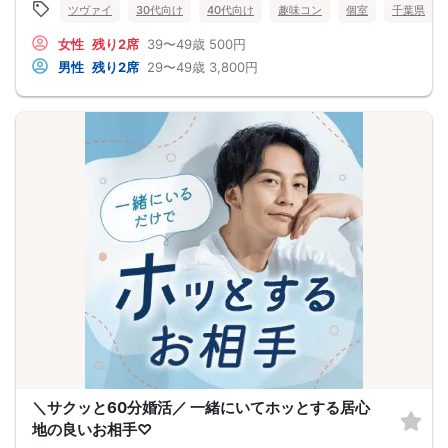
ツヴァイ
30代向け
40代向け
趣味コン
個室
千葉県
女性
残り2席
39〜49歳
500円
男性
残り2席
29〜49歳
3,800円
＼サクッと60分婚活／ 一緒にいてホッとする居心
地の良いお相手♡