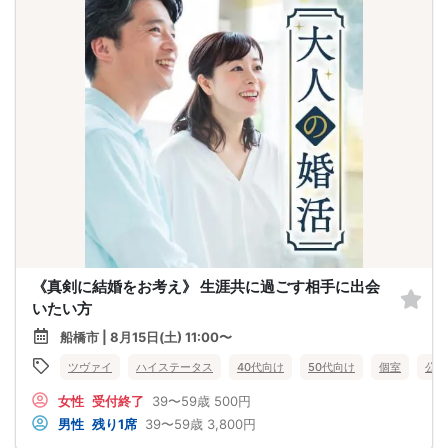
《真剣に結婚をお考え》 生涯共に過ごす相手に出会
いたい方
船橋市 | 8月15日(土) 11:00〜
ツヴァイ
ハイステータス
40代向け
50代向け
個室
公務
女性
受付終了
39〜59歳
500円
男性
残り1席
39〜59歳
3,800円