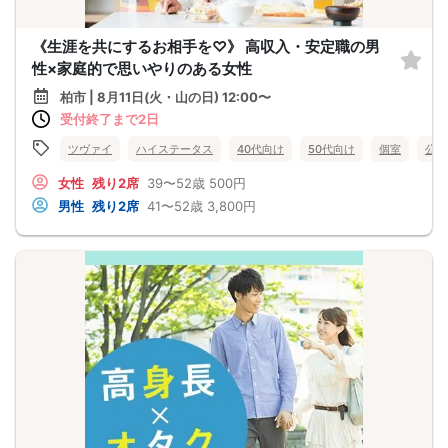
《生涯を共にするお相手を♡》 高収入・安定職の男
性×家庭的で思いやりのある女性
柏市 | 8月11日(火・山の日) 12:00〜
受付終了まで2日
ツヴァイ
ハイステータス
40代向け
50代向け
個室
公務
女性
残り2席
39〜52歳
500円
男性
残り2席
41〜52歳
3,800円