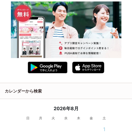
カレンダーから検索
2026年8月
日
月
火
水
木
金
土
1