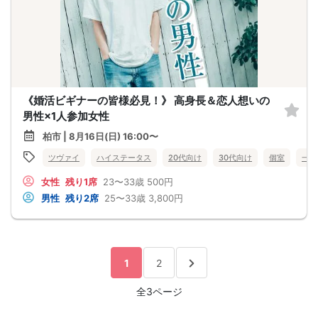
《婚活ビギナーの皆様必見！》 高身長＆恋人想いの
男性×1人参加女性
柏市 | 8月16日(日) 16:00〜
ツヴァイ
ハイステータス
20代向け
30代向け
個室
一人
女性
残り1席
23〜33歳
500円
男性
残り2席
25〜33歳
3,800円
1
2
全3ページ