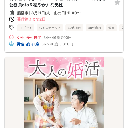
公務員etc＆穏やか》な男性
船橋市 | 8月11日(火・山の日) 11:00〜
受付終了まで2日
ツヴァイ
ハイステータス
30代向け
40代向け
個室
公務
女性
受付終了
34〜46歳
500円
男性
残り1席
36〜46歳
3,800円