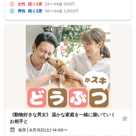
女性
残り2席
34〜44歳
500円
男性
残り2席
36〜44歳
3,800円
《動物好きな男女》 温かな家庭を一緒に築いていく
お相手と
柏市 | 8月15日(土) 14:00〜