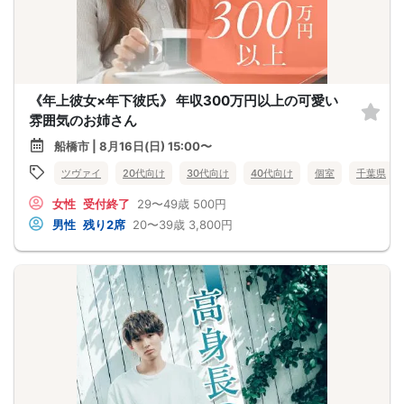
《年上彼女×年下彼氏》 年収300万円以上の可愛い
雰囲気のお姉さん
船橋市 | 8月16日(日) 15:00〜
ツヴァイ
20代向け
30代向け
40代向け
個室
千葉県
女性
受付終了
29〜49歳
500円
男性
残り2席
20〜39歳
3,800円