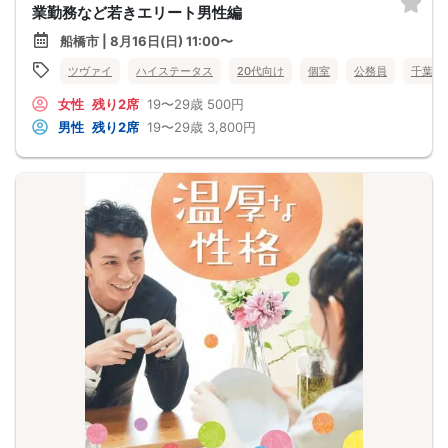
業勤務など若きエリート男性編
船橋市 | 8月16日(日) 11:00〜
ツヴァイ
ハイステータス
20代向け
個室
公務員
千葉県
女性
残り2席
19〜29歳
500円
男性
残り2席
19〜29歳
3,800円