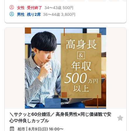
女性
受付終了
34〜43歳
500円
男性
残り2席
36〜44歳
3,800円
＼サクッと60分婚活／ 高身長男性×同じ価値観で安
心♡仲良しカップル
柏市 | 8月9日(日) 16:00〜