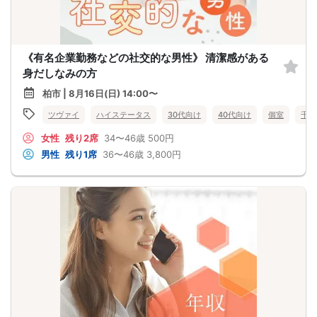
《有名企業勤務などの社交的な男性》 清潔感がある
身だしなみの方
柏市 | 8月16日(日) 14:00〜
ツヴァイ
ハイステータス
30代向け
40代向け
個室
千葉
女性
残り2席
34〜46歳
500円
男性
残り1席
36〜46歳
3,800円