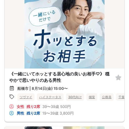
《一緒にいてホッとする居心地の良いお相手♡》 穏
やかで思いやりのある男性
船橋市 | 8月14日(金) 15:00〜
ツヴァイ
ハイステータス
30代向け
個室
公務員
千葉県
女性
残り2席
39〜39歳
500円
男性
残り2席
19〜39歳
3,800円