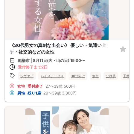
《30代男女の真剣な出会い》 優しい・気遣い上
手・社交的などの女性
船橋市 | 8月11日(火・山の日) 15:00〜
受付終了まで2日
ツヴァイ
ハイステータス
30代向け
個室
公務員
千葉県
女性
受付終了
27〜39歳
500円
男性
残り1席
29〜39歳
3,800円