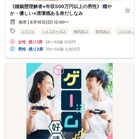
《婚姻歴理解者×年収500万円以上の男性》 穏や
か・優しい×清潔感ある身だしなみ
柏市 | 8月16日(日) 12:00〜
ツヴァイ
ハイステータス
40代向け
50代向け
バツイチ・再
女性
残り1席
39〜59歳
500円
男性
残り2席
39〜59歳
3,800円