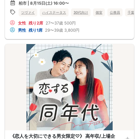
柏市 | 8月15日(土) 16:00〜
ツヴァイ
ハイステータス
30代向け
個室
公務員
千葉県
女性
残り2席
27〜37歳
500円
男性
残り1席
29〜39歳
3,800円
《恋人を大切にできる男女限定♡》 高年収/上場企