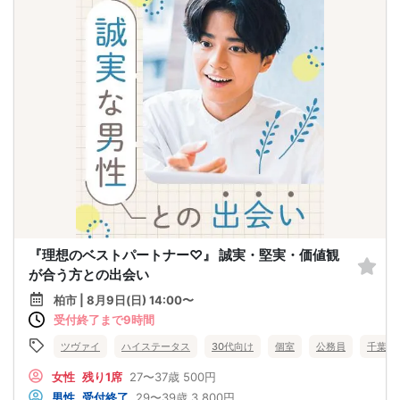
『理想のベストパートナー♡』 誠実・堅実・価値観
が合う方との出会い
柏市 | 8月9日(日) 14:00〜
受付終了まで9時間
ツヴァイ
ハイステータス
30代向け
個室
公務員
千葉県
女性
残り1席
27〜37歳
500円
男性
受付終了
29〜39歳
3,800円