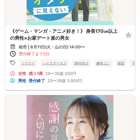
《ゲーム・マンガ・アニメ好き！》 身長170㎝以上
の男性×お家デート派の男女
柏市 | 8月11日(火・山の日) 14:00〜
受付終了まで2日
ツヴァイ
ハイステータス
30代向け
趣味コン
個室
千葉
女性
残り1席
29〜39歳
500円
男性
受付終了
29〜39歳
3,800円