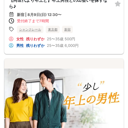
【同世代より年上と】年上男性との出会いを探すな
ら♪
新宿 | 8月9日(日) 12:30〜
受付終了まで7時間
シャンクレール
東京都
新宿
女性
残りわずか
25〜35歳
500円
男性
残りわずか
25〜35歳
6,000円