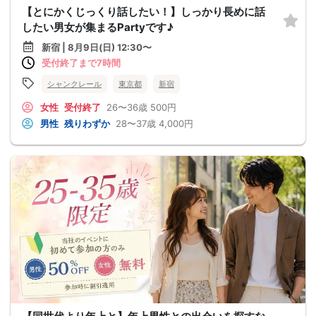
【とにかくじっくり話したい！】しっかり長めに話
したい男女が集まるPartyです♪
新宿 | 8月9日(日) 12:30〜
受付終了まで7時間
シャンクレール
東京都
新宿
女性
受付終了
26〜36歳
500円
男性
残りわずか
28〜37歳
4,000円