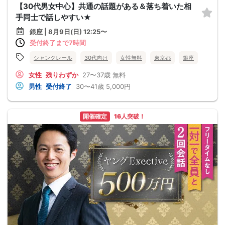
【30代男女中心】共通の話題がある＆落ち着いた相
手同士で話しやすい★
銀座 | 8月9日(日) 12:25〜
受付終了まで7時間
シャンクレール
30代向け
女性無料
東京都
銀座
女性
残りわずか
27〜37歳
無料
男性
受付終了
30〜41歳
5,000円
開催確定
16人突破！