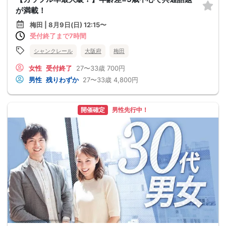
が満載！
梅田 | 8月9日(日) 12:15〜
受付終了まで7時間
シャンクレール
大阪府
梅田
女性
受付終了
27〜33歳
700円
男性
残りわずか
27〜33歳
4,800円
開催確定
男性先行中！