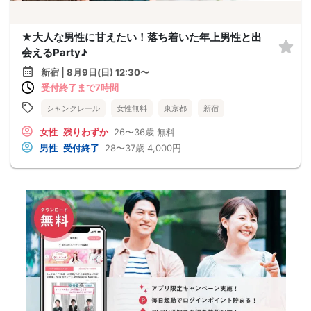
★大人な男性に甘えたい！落ち着いた年上男性と出
会えるParty♪
新宿 | 8月9日(日) 12:30〜
受付終了まで7時間
シャンクレール
女性無料
東京都
新宿
女性
残りわずか
26〜36歳
無料
男性
受付終了
28〜37歳
4,000円