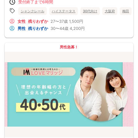
受付終了まで6時間
シャンクレール
ハイステータス
30代向け
大阪府
梅田
女性
残りわずか
27〜37歳
1,500円
男性
残りわずか
30〜44歳
4,200円
男性急募！