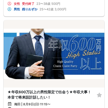
女性
受付終了
23〜38歳
500円
男性
残りわずか
25〜42歳
3,000円
★年収600万以上の男性限定で出会う★年収大事！
本音で将来設計話したい！
梅田 | 8月9日(日) 11:15〜