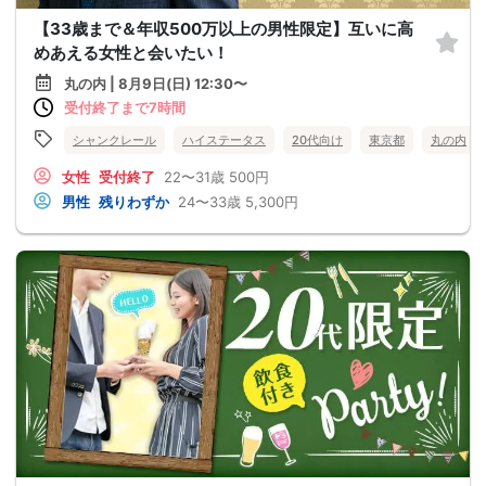
【33歳まで＆年収500万以上の男性限定】互いに高
めあえる女性と会いたい！
丸の内 | 8月9日(日) 12:30〜
受付終了まで7時間
シャンクレール
ハイステータス
20代向け
東京都
丸の内
女性
受付終了
22〜31歳
500円
男性
残りわずか
24〜33歳
5,300円