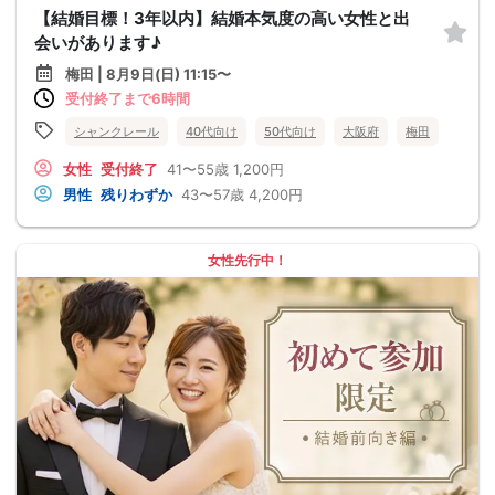
【結婚目標！3年以内】結婚本気度の高い女性と出
会いがあります♪
梅田 | 8月9日(日) 11:15〜
受付終了まで6時間
シャンクレール
40代向け
50代向け
大阪府
梅田
女性
受付終了
41〜55歳
1,200円
男性
残りわずか
43〜57歳
4,200円
女性先行中！