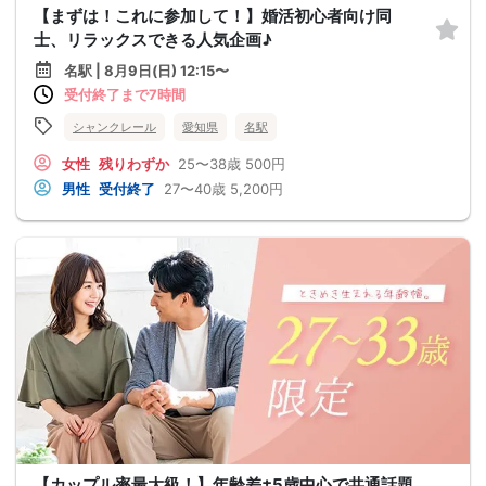
【まずは！これに参加して！】婚活初心者向け同
士、リラックスできる人気企画♪
名駅 | 8月9日(日) 12:15〜
受付終了まで7時間
シャンクレール
愛知県
名駅
女性
残りわずか
25〜38歳
500円
男性
受付終了
27〜40歳
5,200円
【カップル率最大級！】年齢差±5歳中心で共通話題