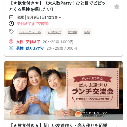
【★飲食付き★】《大人数Party！ひと目でビビッ
とくる男性を探したい》
名駅 | 8月9日(日) 12:30〜
受付終了まで7時間
シャンクレール
20代向け
愛知県
名駅
女性
受付終了
20〜29歳
1,000円
男性
残りわずか
20〜29歳
7,000円
【★飲食付き★】新しい友達作り・恋人作りを応援