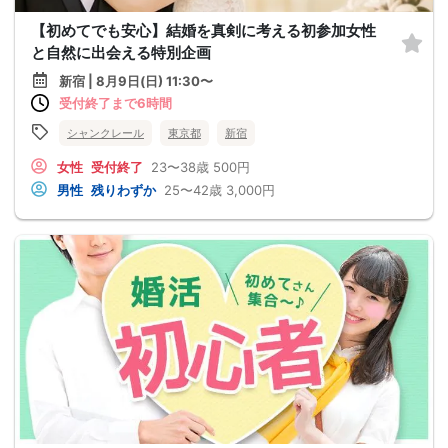
【初めてでも安心】結婚を真剣に考える初参加女性
と自然に出会える特別企画
新宿 | 8月9日(日) 11:30〜
受付終了まで6時間
シャンクレール
東京都
新宿
女性
受付終了
23〜38歳
500円
男性
残りわずか
25〜42歳
3,000円