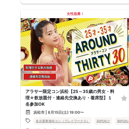
女性急募！
アラサー限定コン浜松【25～35歳の男女・料
理☆飲放題付・連絡先交換あり・着席型】１
名参加OK
浜松市 | 8月15日(土) 19:00〜
名古屋東海街コン（プレイワークス）
20代向け
30代向