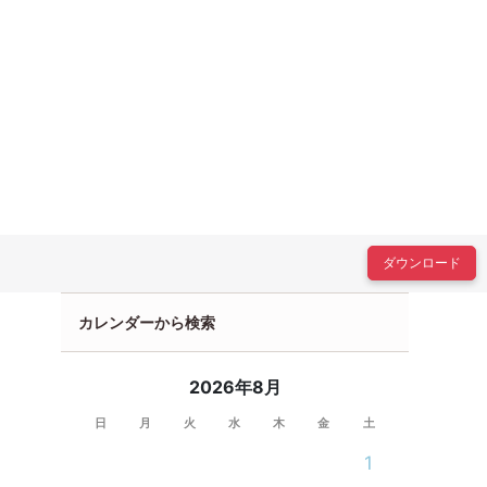
ダウンロード
カレンダーから検索
2026年8月
日
月
火
水
木
金
土
1