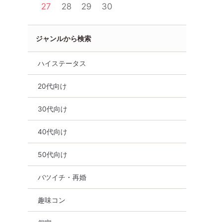
27
28
29
30
ジャンルから検索
30代向け
街コン
静岡県
富士市
ハイステータス
20代向け
30代向け
40代向け
50代向け
バツイチ・再婚
趣味コン