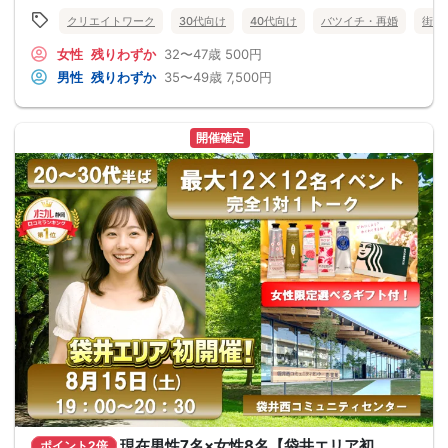
クリエイトワーク
30代向け
40代向け
バツイチ・再婚
街コ
女性
残りわずか
32〜47歳
500円
男性
残りわずか
35〜49歳
7,500円
開催確定
現在男性7名×女性8名【袋井エリア初
ポイント2倍