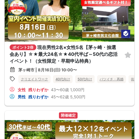
現在男性2名×女性5名【茅ヶ崎・抽選
ポイント2倍
会あり】☆★最大24名☆★40代半ば～50代の恋活
イベント！（女性限定・早期申込特典）
茅ヶ崎市 | 8月16日(日) 10:00〜
クリエイトワーク
40代向け
50代向け
バツイチ・再婚
街コ
女性
残りわずか
43〜60歳
1,000円
男性
残りわずか
45〜62歳
5,500円
開催確定