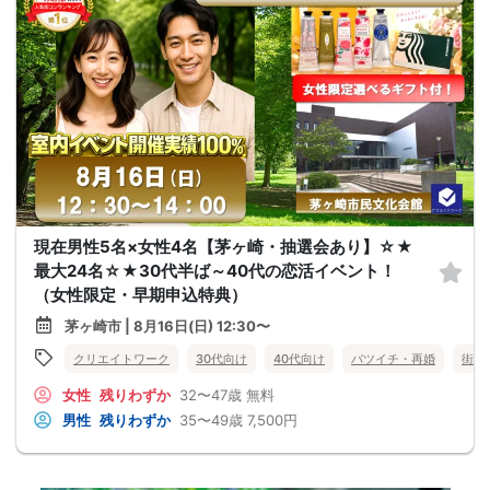
現在男性5名×女性4名【茅ヶ崎・抽選会あり】☆★
最大24名☆★30代半ば～40代の恋活イベント！
（女性限定・早期申込特典）
茅ヶ崎市 | 8月16日(日) 12:30〜
クリエイトワーク
30代向け
40代向け
バツイチ・再婚
街コ
女性
残りわずか
32〜47歳
無料
男性
残りわずか
35〜49歳
7,500円