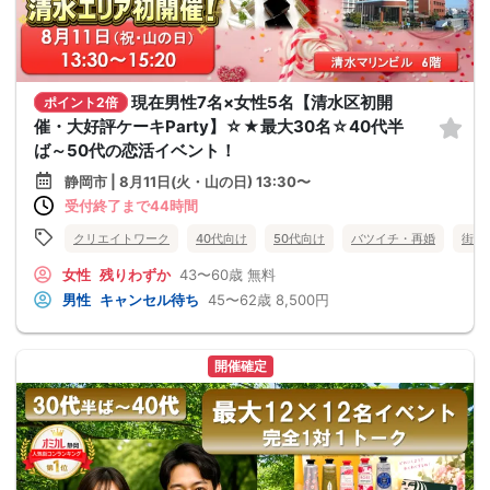
現在男性7名×女性5名【清水区初開
ポイント2倍
催・大好評ケーキParty】☆★最大30名☆40代半
ば～50代の恋活イベント！
静岡市 | 8月11日(火・山の日) 13:30〜
受付終了まで44時間
クリエイトワーク
40代向け
50代向け
バツイチ・再婚
街コ
女性
残りわずか
43〜60歳
無料
男性
キャンセル待ち
45〜62歳
8,500円
開催確定