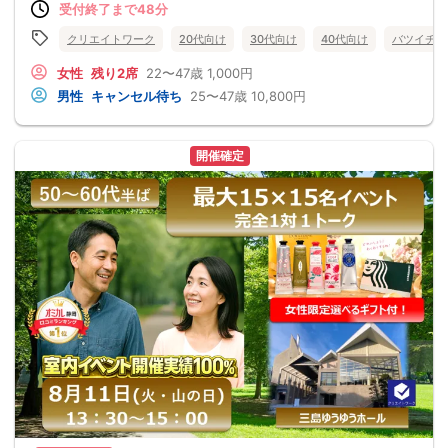
受付終了まで48分
クリエイトワーク
20代向け
30代向け
40代向け
バツイチ・
女性
残り2席
22〜47歳
1,000円
男性
キャンセル待ち
25〜47歳
10,800円
開催確定