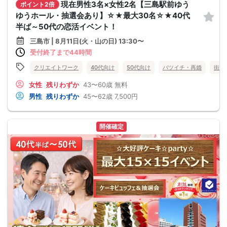
現在男性3名×女性2名【三島駅前ゆう
ポイント2倍
ゆうホール・抽選会あり】☆★最大30名☆★40代
半ば～50代の恋活イベント！
三島市 | 8月11日(火・山の日) 13:30〜
受付終了まで44時間
クリエイトワーク
40代向け
50代向け
バツイチ・再婚
街コ
女性
残りわずか
43〜60歳
無料
男性
残りわずか
45〜62歳
7,500円
開催確定