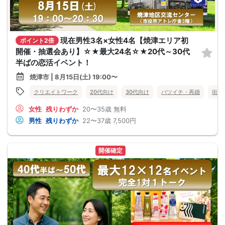
現在男性3名×女性4名【焼津エリア初
ポイント2倍
開催・抽選会あり】☆★最大24名☆★20代～30代
半ばの恋活イベント！
焼津市 | 8月15日(土) 19:00〜
クリエイトワーク
20代向け
30代向け
バツイチ・再婚
街コ
女性
残りわずか
20〜35歳
無料
男性
残りわずか
22〜37歳
7,500円
開催確定