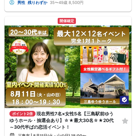
男性
残りわずか
35〜49歳
8,500円
開催確定
現在男性7名×女性5名【三島駅前ゆう
ポイント2倍
ゆうホール・抽選会あり】☆★最大30名☆★20代
～30代半ばの恋活イベント！
三島市 | 8月11日(火・山の日) 18:00〜