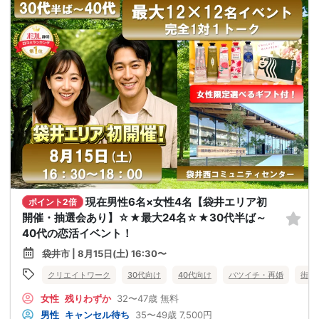
現在男性6名×女性4名【袋井エリア初
ポイント2倍
開催・抽選会あり】☆★最大24名☆★30代半ば～
40代の恋活イベント！
袋井市 | 8月15日(土) 16:30〜
クリエイトワーク
30代向け
40代向け
バツイチ・再婚
街コ
女性
残りわずか
32〜47歳
無料
男性
キャンセル待ち
35〜49歳
7,500円