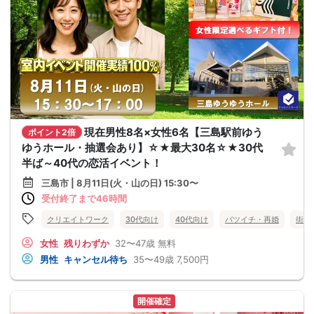
現在男性8名×女性6名【三島駅前ゆう
ポイント2倍
ゆうホール・抽選会あり】☆★最大30名☆★30代
半ば～40代の恋活イベント！
三島市 | 8月11日(火・山の日) 15:30〜
受付終了まで46時間
クリエイトワーク
30代向け
40代向け
バツイチ・再婚
街コ
女性
残りわずか
32〜47歳
無料
男性
キャンセル待ち
35〜49歳
7,500円
開催確定