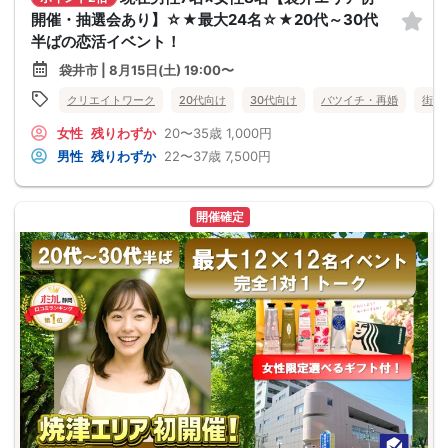
開催・抽選会あり】☆★最大24名☆★20代～30代
半ばの恋活イベント！
袋井市 | 8月15日(土) 19:00〜
クリエイトワーク
20代向け
30代向け
バツイチ・再婚
街コ
女性
残りわずか
20〜35歳
1,000円
男性
残りわずか
22〜37歳
7,500円
開催確定