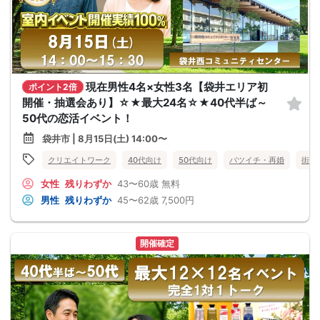
現在男性4名×女性3名【袋井エリア初
ポイント2倍
開催・抽選会あり】☆★最大24名☆★40代半ば～
50代の恋活イベント！
袋井市 | 8月15日(土) 14:00〜
クリエイトワーク
40代向け
50代向け
バツイチ・再婚
街コ
女性
残りわずか
43〜60歳
無料
男性
残りわずか
45〜62歳
7,500円
開催確定