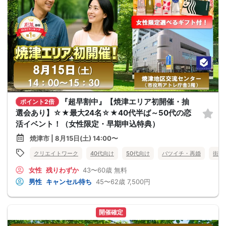
『超早割中』【焼津エリア初開催・抽
ポイント2倍
選会あり】☆★最大24名☆★40代半ば～50代の恋
活イベント！（女性限定・早期申込特典）
焼津市 | 8月15日(土) 14:00〜
クリエイトワーク
40代向け
50代向け
バツイチ・再婚
街コ
女性
残りわずか
43〜60歳
無料
男性
キャンセル待ち
45〜62歳
7,500円
開催確定