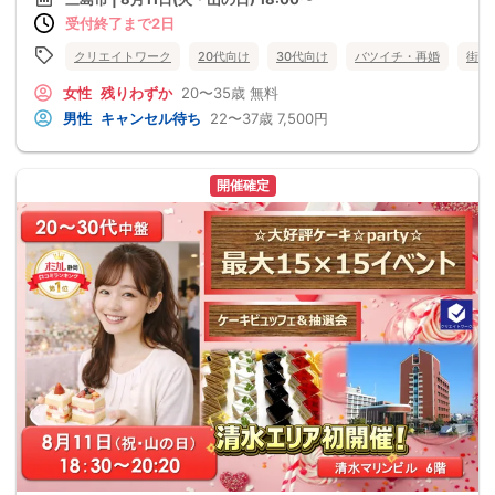
受付終了まで2日
クリエイトワーク
20代向け
30代向け
バツイチ・再婚
街コ
女性
残りわずか
20〜35歳
無料
男性
キャンセル待ち
22〜37歳
7,500円
開催確定