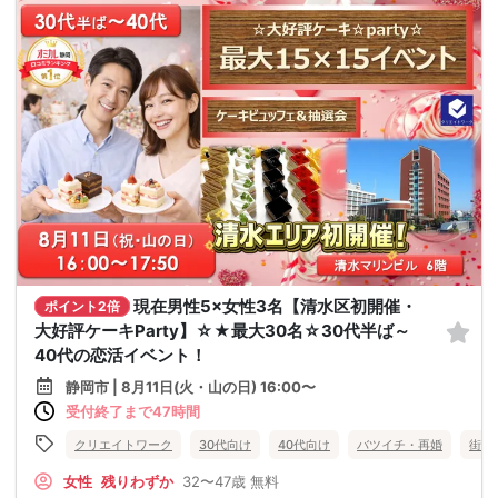
現在男性5×女性3名【清水区初開催・
ポイント2倍
大好評ケーキParty】☆★最大30名☆30代半ば～
40代の恋活イベント！
静岡市 | 8月11日(火・山の日) 16:00〜
受付終了まで47時間
クリエイトワーク
30代向け
40代向け
バツイチ・再婚
街コ
女性
残りわずか
32〜47歳
無料