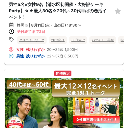
男性5名×女性9名【清水区初開催・大好評ケーキ
Party】☆★最大30名☆20代～30代半ばの恋活イ
ベント！
静岡市 | 8月11日(火・山の日) 18:30〜
受付終了まで2日
クリエイトワーク
20代向け
30代向け
バツイチ・再婚
街コ
女性
残りわずか
20〜35歳
1,500円
男性
残りわずか
22〜37歳
8,500円
開催確定