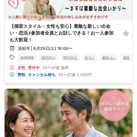
【個室スタイル・女性も安心】素敵な新しい出会
い・恋活♪参加者全員とお話しできる！お一人参加
も大歓迎！
浜松市 | 8月29日(土) 16:00〜
KUREBA
30代向け
40代向け
街コン
趣味コン
個室
女性
受付中
35〜47歳
無料
男性
キャンセル待ち
35〜47歳
5,500円