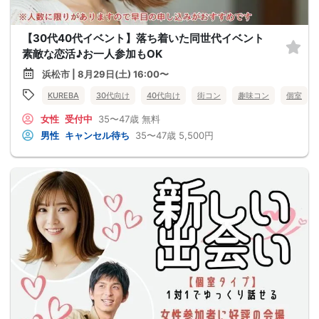
【30代40代イベント】落ち着いた同世代イベント
素敵な恋活♪お一人参加もOK
浜松市 | 8月29日(土) 16:00〜
KUREBA
30代向け
40代向け
街コン
趣味コン
個室
女性
受付中
35〜47歳
無料
男性
キャンセル待ち
35〜47歳
5,500円