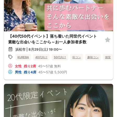
【40代50代イベント】落ち着いた同世代イベント
素敵な出会いをここから～お一人参加者多数
浜松市 | 8月29日(土) 19:00〜
KUREBA
40代向け
50代向け
街コン
趣味コン
個室
女性
残り2席
45〜57歳
無料
男性
残り4席
45〜57歳
5,500円