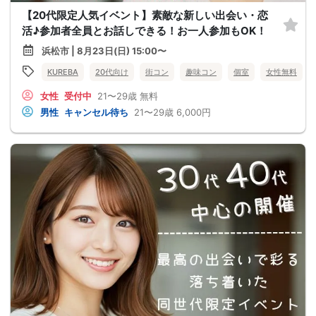
【20代限定人気イベント】素敵な新しい出会い・恋
活♪参加者全員とお話しできる！お一人参加もOK！
浜松市 | 8月23日(日) 15:00〜
KUREBA
20代向け
街コン
趣味コン
個室
女性無料
女性
受付中
21〜29歳
無料
男性
キャンセル待ち
21〜29歳
6,000円