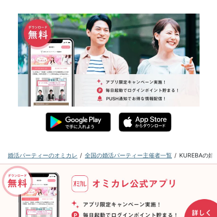
婚活パーティーのオミカレ
全国の婚活パーティー主催者一覧
KUREBAの