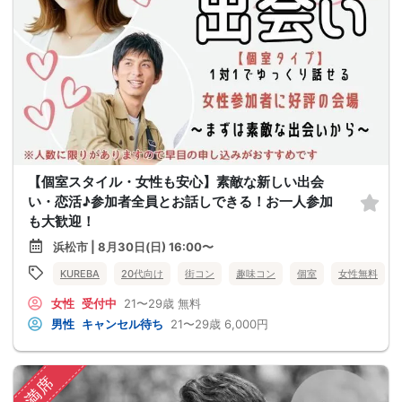
【個室スタイル・女性も安心】素敵な新しい出会
い・恋活♪参加者全員とお話しできる！お一人参加
も大歓迎！
浜松市 | 8月30日(日) 16:00〜
KUREBA
20代向け
街コン
趣味コン
個室
女性無料
女性
受付中
21〜29歳
無料
男性
キャンセル待ち
21〜29歳
6,000円
満席