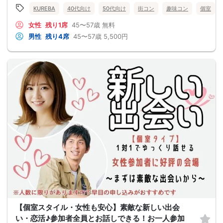
KUREBA
40代向け
50代向け
街コン
趣味コン
個室
女性
残り1席
45〜57歳
無料
男性
残り4席
45〜57歳
5,500円
【個室スタイル・女性も安心】素敵な新しい出会
い・恋活♪参加者全員とお話しできる！お一人参加