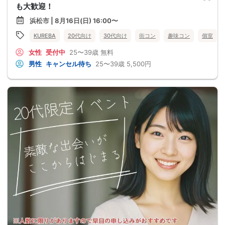
も大歓迎！
浜松市 | 8月16日(日) 16:00〜
KUREBA
20代向け
30代向け
街コン
趣味コン
個室
女性
受付中
25〜39歳
無料
男性
キャンセル待ち
25〜39歳
5,500円