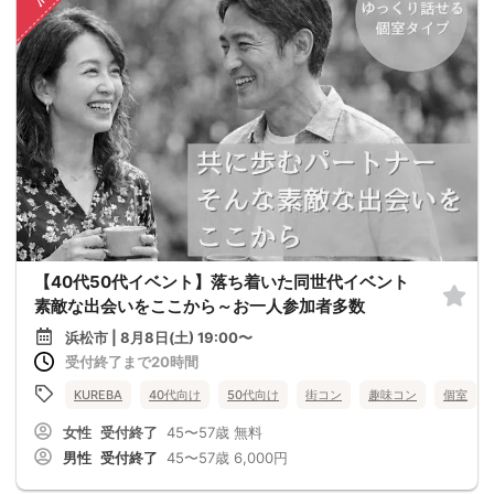
【40代50代イベント】落ち着いた同世代イベント
素敵な出会いをここから～お一人参加者多数
浜松市 | 8月8日(土) 19:00〜
受付終了まで20時間
KUREBA
40代向け
50代向け
街コン
趣味コン
個室
女性
受付終了
45〜57歳
無料
男性
受付終了
45〜57歳
6,000円