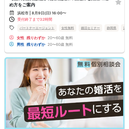
め方をご案内
浜松市 | 8月9日(日) 16:00〜
受付終了まで32時間
パートナーエージェント
女性無料
婚活セミナー
静岡県
浜
女性
残りわずか
20〜60歳
無料
男性
残りわずか
20〜60歳
無料