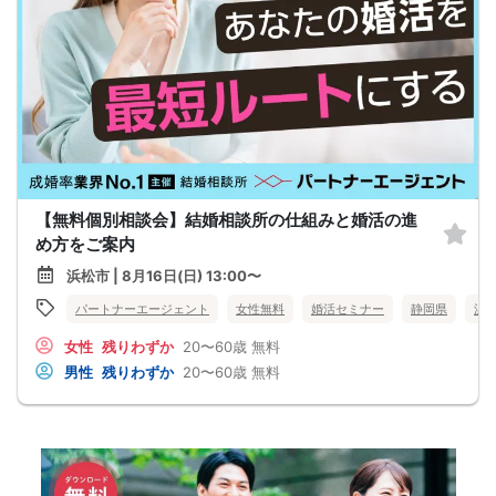
【無料個別相談会】結婚相談所の仕組みと婚活の進
め方をご案内
浜松市 | 8月16日(日) 13:00〜
パートナーエージェント
女性無料
婚活セミナー
静岡県
浜
女性
残りわずか
20〜60歳
無料
男性
残りわずか
20〜60歳
無料