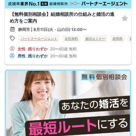
【無料個別相談会】結婚相談所の仕組みと婚活の進
め方をご案内
静岡市 | 8月11日(火・山の日) 13:00〜
パートナーエージェント
女性無料
婚活セミナー
静岡県
静
女性
残りわずか
20〜60歳
無料
男性
残りわずか
20〜60歳
無料