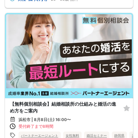
【無料個別相談会】結婚相談所の仕組みと婚活の進
め方をご案内
浜松市 | 8月8日(土) 16:00〜
受付終了まで8時間
パートナーエージェント
女性無料
婚活セミナー
静岡県
浜