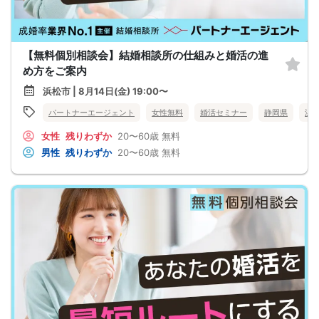
【無料個別相談会】結婚相談所の仕組みと婚活の進
め方をご案内
浜松市 | 8月14日(金) 19:00〜
パートナーエージェント
女性無料
婚活セミナー
静岡県
浜
女性
残りわずか
20〜60歳
無料
男性
残りわずか
20〜60歳
無料