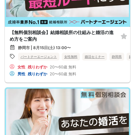
【無料個別相談会】結婚相談所の仕組みと婚活の進
め方をご案内
静岡市 | 8月15日(土) 13:00〜
パートナーエージェント
女性無料
婚活セミナー
静岡県
静
女性
残りわずか
20〜60歳
無料
男性
残りわずか
20〜60歳
無料