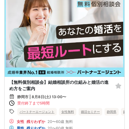
【無料個別相談会】結婚相談所の仕組みと婚活の進
め方をご案内
静岡市 | 8月8日(土) 13:00〜
受付終了まで5時間
パートナーエージェント
女性無料
婚活セミナー
静岡県
静
女性
残りわずか
20〜60歳
無料
男性
残りわずか
20〜60歳
無料