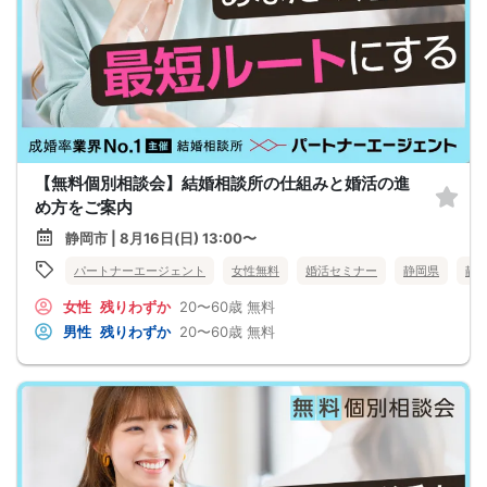
【無料個別相談会】結婚相談所の仕組みと婚活の進
め方をご案内
静岡市 | 8月16日(日) 13:00〜
パートナーエージェント
女性無料
婚活セミナー
静岡県
静
女性
残りわずか
20〜60歳
無料
男性
残りわずか
20〜60歳
無料