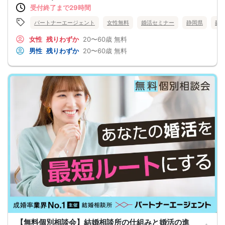
受付終了まで29時間
パートナーエージェント
女性無料
婚活セミナー
静岡県
静
女性
残りわずか
20〜60歳
無料
男性
残りわずか
20〜60歳
無料
【無料個別相談会】結婚相談所の仕組みと婚活の進