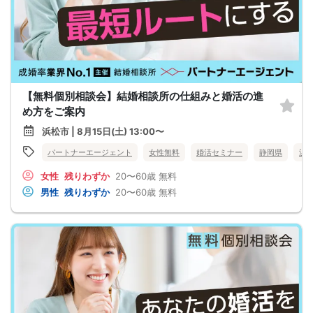
【無料個別相談会】結婚相談所の仕組みと婚活の進
め方をご案内
浜松市 | 8月15日(土) 13:00〜
パートナーエージェント
女性無料
婚活セミナー
静岡県
浜
女性
残りわずか
20〜60歳
無料
男性
残りわずか
20〜60歳
無料