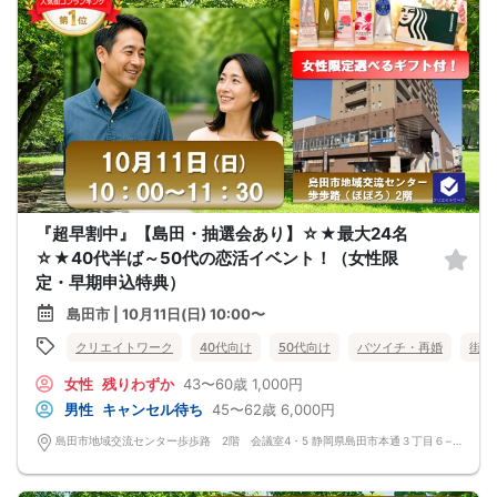
『超早割中』【島田・抽選会あり】☆★最大24名
☆★40代半ば～50代の恋活イベント！（女性限
定・早期申込特典）
島田市 | 10月11日(日) 10:00〜
クリエイトワーク
40代向け
50代向け
バツイチ・再婚
街コ
女性
残りわずか
43〜60歳
1,000円
男性
キャンセル待ち
45〜62歳
6,000円
島田市地域交流センター歩歩路 2階 会議室4・5 静岡県島田市本通３丁目６−１ 2階