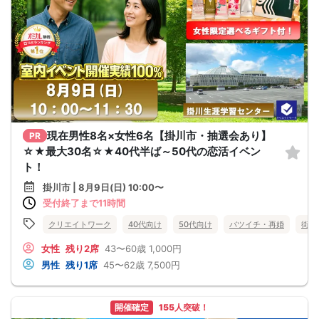
現在男性8名×女性6名【掛川市・抽選会あり】
PR
☆★最大30名☆★40代半ば～50代の恋活イベン
ト！
掛川市 | 8月9日(日) 10:00〜
受付終了まで11時間
クリエイトワーク
40代向け
50代向け
バツイチ・再婚
街コ
女性
残り2席
43〜60歳
1,000円
男性
残り1席
45〜62歳
7,500円
開催確定
155人突破！