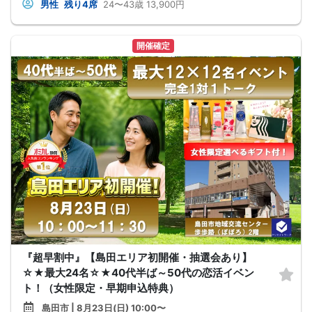
男性
残り4席
24〜43歳
13,900円
開催確定
『超早割中』【島田エリア初開催・抽選会あり】
☆★最大24名☆★40代半ば～50代の恋活イベン
ト！（女性限定・早期申込特典）
島田市 | 8月23日(日) 10:00〜