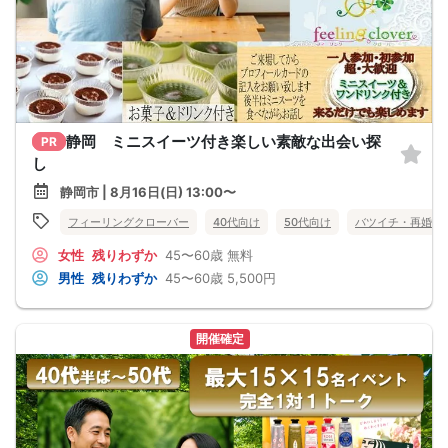
静岡 ミニスイーツ付き楽しい素敵な出会い探
PR
し
静岡市 | 8月16日(日) 13:00〜
フィーリングクローバー
40代向け
50代向け
バツイチ・再婚
女性
残りわずか
45〜60歳
無料
男性
残りわずか
45〜60歳
5,500円
開催確定