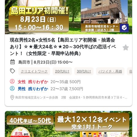
現在男性2名×女性5名【島田エリア初開催・抽選会
あり】☆★最大24名☆★20～30代半ばの恋活イベ
ント！（女性限定・早期申込特典）
島田市 | 8月23日(日) 15:00〜
クリエイトワーク
20代向け
30代向け
バツイチ・再婚
街コ
女性
残りわずか
20〜35歳
500円
男性
残りわずか
22〜37歳
7,500円
島田市地域交流センター歩歩路 2階 会議室4・5 静岡県島田市本通３丁目６−１ 2階