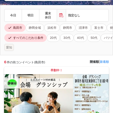
週末
今日
明日
指定なし
休日
島田市
静岡全域
浜松市
静岡市
沼津市
富士市
焼
すべてのこだわり条件
20代
30代
40代
50代
バツイ
愛知
6
開催順
|
新着順
件の街コンイベント(島田市)
早割中！