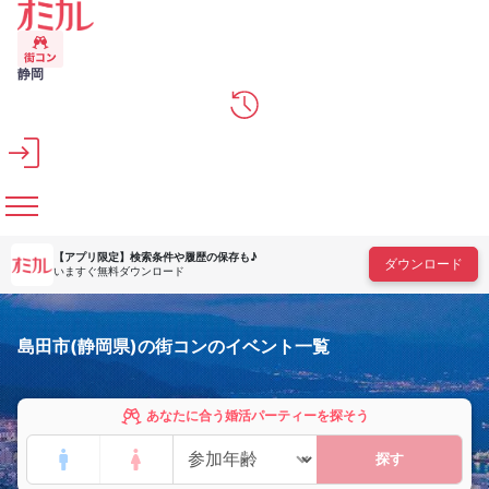
メインコンテンツへスキップ
静岡
【アプリ限定】
検索条件や履歴の保存も♪
ダウンロード
いますぐ無料ダウンロード
島田市(静岡県)の街コンのイベント一覧
あなたに合う婚活パーティーを探そう
探す