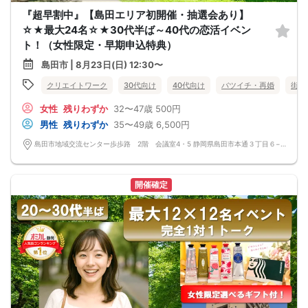
『超早割中』【島田エリア初開催・抽選会あり】
☆★最大24名☆★30代半ば～40代の恋活イベン
ト！（女性限定・早期申込特典）
島田市 | 8月23日(日) 12:30〜
クリエイトワーク
30代向け
40代向け
バツイチ・再婚
街コ
女性
残りわずか
32〜47歳
500円
男性
残りわずか
35〜49歳
6,500円
島田市地域交流センター歩歩路 2階 会議室4・5 静岡県島田市本通３丁目６−１ 2階
開催確定