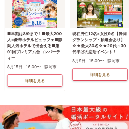
■早割は8/9まで！■最大200
現在男性12名×女性9名【静岡
人×豪華ホテルビュッフェ■静
グランシップ・抽選会あり】
岡人気ホテルで出会える■第
☆★最大30名☆★20代～30
91回プレミアム合コンパーテ
代半ばの恋活イベント！
ィー
8月9日
15:00〜
静岡市
8月15日
16:00〜
静岡市
詳細を見る
詳細を見る