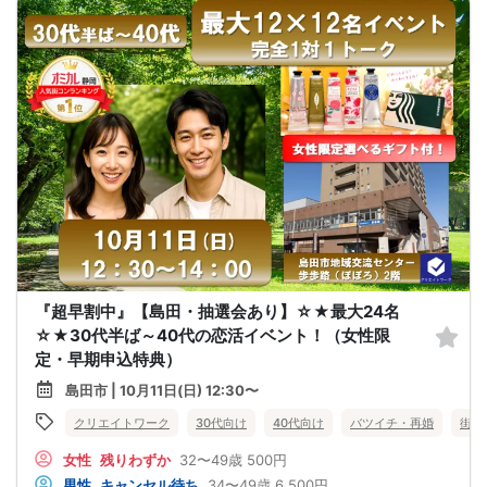
『超早割中』【島田・抽選会あり】☆★最大24名
☆★30代半ば～40代の恋活イベント！（女性限
定・早期申込特典）
島田市 | 10月11日(日) 12:30〜
クリエイトワーク
30代向け
40代向け
バツイチ・再婚
街コ
女性
残りわずか
32〜49歳
500円
男性
キャンセル待ち
34〜49歳
6,500円