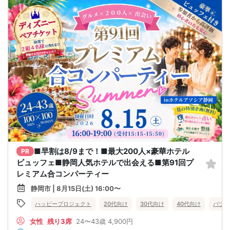
■早割は8/9まで！■最大200人×豪華ホテル
PR
ビュッフェ■静岡人気ホテルで出会える■第91回プ
レミアム合コンパーティー
静岡市 | 8月15日(土) 16:00〜
ハッピープロジェクト
20代向け
30代向け
40代向け
バツイ
女性
残り3席
24〜43歳
4,900円