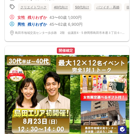
クリエイトワーク
40代向け
50代向け
バツイチ・再婚
街コ
女性
残りわずか
43〜60歳
1,000円
男性
残りわずか
45〜62歳
6,900円
島田市地域交流センター歩歩路 2階 会議室4・5 静岡県島田市本通３丁目６−１ 2階
開催確定